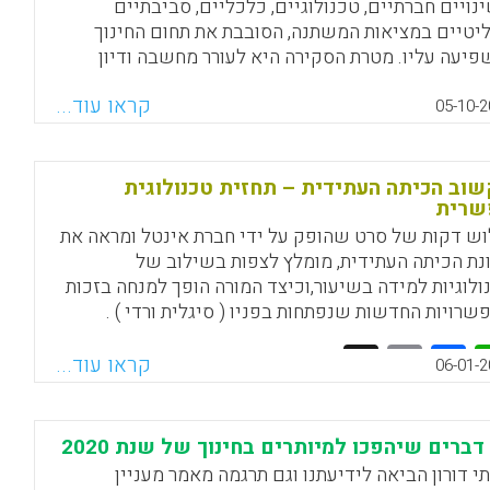
נויים חברתיים, טכנולוגיים, כלכליים, סביבתיים
ליטיים במציאות המשתנה, הסובבת את תחום החינוך
פיעה עליו. מטרת הסקירה היא לעורר מחשבה ודיון
מות ובאתגרים בקרב בעלי העניין ומקבלי ההחלטות
קראו עוד...
רכת החינוך. הבנה של המגמות והאתגרים תסייע בגיבוש
05-10-2
וני מענה ופעולה ממוקדים ואפקטיביים בתחום החינוך,
דמו את החינוך ואת החברה בישראל ויתאימו אותם
ה ה-21 (עמליה רן, דניאל שפרלינג).
וב הכיתה העתידית – תחזית טכנולוגית
שרית
Facebook
Email
WhatsApp
X
ש דקות של סרט שהופק על ידי חברת אינטל ומראה את
נת הכיתה העתידית, מומלץ לצפות בשילוב של
ולוגיות למידה בשיעור,וכיצד המורה הופך למנחה בזכות
שרויות החדשות שנפתחות בפניו ( סיגלית ורדי ) .
Facebook
Email
WhatsApp
X
קראו עוד...
06-01-2
י דורון הביאה לידיעתנו וגם תרגמה מאמר מעניין