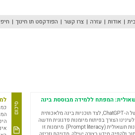
ית
אודות
עזרה
צרו קשר
הפודקסט תו חינוך
חיפוש
שאולית: המפתח ללמידה מבוססת בינה
למי
סיכום
כמו
עם הפריצה של ה-ChatGPT, לצד תוכניות בינה מלאכותית
המל
 לעינינו הצורך בפיתוח מיומנות פדגוגית חדשה
היכ
וחיונית: אוריינות תשאולית (Prompt literacy). מיומנות זו
אינ
 ולהפיק מידע בצורה יעילה, מדויקת וזריזה