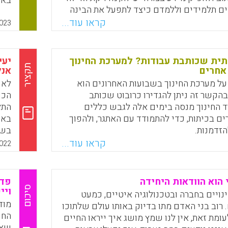
באת
ים תלמידים וללמדם כיצד לתפעל את הבינה
בעצ
מקום להיות מונעים על ידה. מאמר זה מדווח
קראו עוד...
לקצ
023
על מודל CAST שמטרתו היא לסייע למורים ולמחנכים
מתב
ראה מבוססת בינה מלאכותית.
טקס
בהע
תית שכותבת עבודות? למערכת החינוך
יעי
Faceboo
Email
Whats
X
תקציר
 אחרים
אנל
על מערכת החינוך בשבועות האחרונים הוא
Cha, שבהקשר זה ניתן להגדירו כרובוט שכותב
ד החינוך מנסה בימים אלה לגבש כללים
התל
ים בכיתות, כדי להתמודד עם האתגר, ולהפוך
באמ
זדמנות.
בשי
המח
קראו עוד...
022
Faceboo
Email
Whats
X
ויר
הוו
הלו
י הוא הוודאות היחידה
פדג
ולס
סיכום
ויי
נויים בחברה ובטכנולוגיה איטיים, כמעט
צפי
מוד
 רוב בני האדם מתו בדיוק באותו עולם שלתוכו
החי
לעומת זאת, אין לנו שמץ מושג איך ייראו החיים
שאו