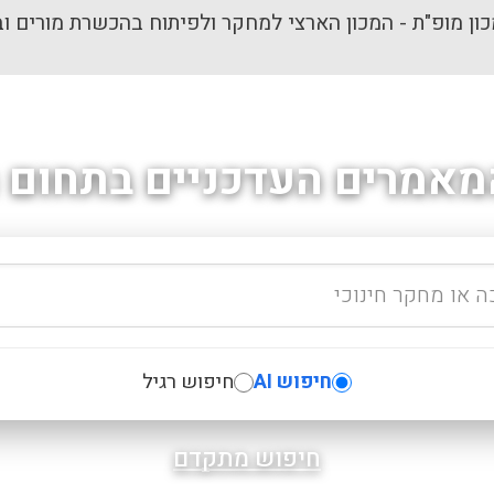
ון מופ"ת - המכון הארצי למחקר ולפיתוח בהכשרת מורים וב
מאמרים העדכניים בתחום ה
חיפוש AI
חיפוש רגיל
חיפוש מתקדם