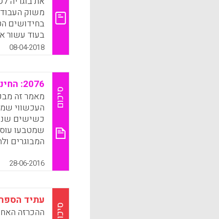
את בוגריה לש
משוק העבודה 
בחידושים הטכ
בעוד עשור א
במיוחד לדעת 
08-04-2018
מקצועות עתיד
ואת מקצועות 
2076: החינוך בין התכוננות לעתיד לבין יצירתו
k
App
סיכום
מאמר זה מבק
העכשווי שמכ
כשישים שנים.
שמטבעו עוסק
המבוגרים ולה
k
App
28-06-2016
עתיד הספרי
סיכום
ההכרזה האחר