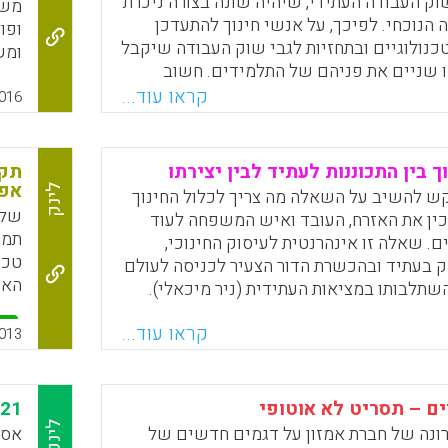
וק העבודה העתידי, שיהיה שונה בצורה ניכרת
משי
הנוכחי. לפיכך, על אנשי חינוך להתעדכן
ופו
נולוגיים ובתחזיות לגבי שוק העבודה שיקבל
ומש
ו שניים את פניהם של התלמידים. חשוב
במג
אילו מקצועות עתידים כנראה להיעלם, ולאילו
קראו עוד...
במע
016
 הביקוש לגבור – ולעצב את תכניות הלימודים
כיו
הלימוד בהתאם לתחזיות אלה.
שיק
לצרכי המא
תקש
Faceboo
Email
Whats
X
אפ
לינק
ש להשיב על השאלה מה צריך לכלול החינוך
שלו
ין את האזרח, העובד ואיש המשפחה לעוד
תמו
 שאלה זו אינהרנטית לעיסוק החינוכי,
טכנ
 בעתיד ובהכשרת הדור הצעיר לכניסה לעולם
האפ
שתלבותו במציאות העתידית (ניר מיכאלי).
Faceboo
Email
Whats
X
קראו עוד...
013
ם – תסריט לא אוטופי
21 דברים שיהפכו למיותרים בחינוך של שנת 2020
לינק
ונה של חברת אמזון על דגמים חדשים של
אסת