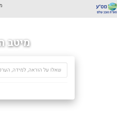
מכ
מיטב ה