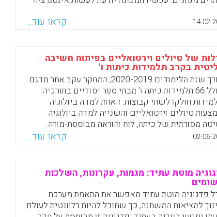
רים מגוונים. עכשיו המכונה יודעת לעשות אינטגרציה
מה, לא רק להביא פיסות מידע באופן טיפש. זה יכול
קראו עוד...
ר באופן דרמטי את זמני העבודה שלנו. האינטגרציה
14-02-2
צעת בצורה גנרטיבית, חדשה – התוצר של המכונה הוא
ט חדש, לכן אי אפשר לתפוס את מי שמשתמש בה
תקה.
לות של טיולים וירטואליים בפיתוח חשיבה
יטית בקרב תלמידות כיתות ו'
Facebook
Email
WhatsApp
X
לאורך שנת הלימודים 2020-2019, המחקר עקב אחר מדגם
הכולל 66 תלמידות כיתה ו' מבתי ספר יסודיים בתורכיה.
מידות חולקו לשתי קבוצות. האחת למדה ביולוגיה
צעות טיולים וירטואליים והשנייה למדה ביולוגיה
טה מסורתית של כיתה, לוח והוראה מבוססת-מורה.
קר מצביע על יתרון ניכר ביעילותה של הוראה באמצעים
קראו עוד...
02-06-2
טואליים בהשוואה להוראה המסורתית. בכוחה של החוויה
ירטואלית להעצים את מיומנויות החשיבה האנליטית של
מדים, לחשוף אותם ליישומים טכנולוגיים מתקדמים
וגיה מוטת עתיד: מגמות, עקרונות, השלכות
פק לתלמידים הזדמנות לתרגל ולחוות מדע באמצעות
שומים
יה, הסקה, העלאת השערות וניסוי.
ל פדגוגיה מוטת עתיד מאפשר את התאמת מערכת
נוך למציאות המשתנה, כך שתוכל להיות רלוונטית לעולם
Facebook
Email
WhatsApp
X
תו יפגשו בוגריה בעתיד. פדגוגיה זו מבוססת על חקר