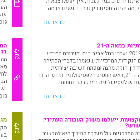
שנת 2050. איננו יודעים במה נעבוד, איך יפעלו צבאות
העת
ל, מה יהיו היחסים בין גברים ונשים או מה
פוע
חיים. הגוף האנושי עצמו עשוי לעבור שינויים
הפד
קראו עוד...
ת לביו-טכנולוגיה ובינה מלאכותית. לכן, חלק
019
על 
לומדים כיום בבית הספר עלול להתגלות כלא
רלוונטי בעליל בשנת 2050. רוב בתי הספר עסוקים
עמו
ים במידע. בעבר היה בזה היגיון, כי מידע
תיות במאה ה-21
החז
ר, אולם כיום המצב שונה – ואנו מוצפים
בגר
לינק
בחודש מאי 2018 נערכו בתל אביב כנס ותערוכת המידע
מוט
ות של מידע נגיש וזמין ברשת ובמקומות
ההפ
 הנקודות המרכזיות שנאמרו בדברי הפתיחה
החי
מאב
דורון: חוקר, מרצה ומפתח חשיבה יצירתית
לחל
ומוכנות למאה ה-21, ראש החטיבה לפסיכולוגיה ומדעי הרוח
Faceboo
Email
Whats
X
הבע
דש לפסיכולוגיה במרכז הבינתחומי.
יש 
Faceboo
Email
Whats
X
אין
קראו עוד...
018
של 
היכ
החל
צועות ייעלמו משוק העבודה העתידי:
מגמ
שוש?
לינק
סקי
ה המרכזיות של מערכת החינוך היא להכשיר
בעש