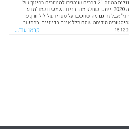
באנגלית המונה 21 דברים שיהפכו למיותרים בחינוך של
שנת 2020. ייתכן שחלק מהדברים נשמעים כמו "מדע
וני" אבל זה גם מה שחשבו על ספריו של ז'ול וורן, עד
יסטוריה הוכיחה שהם כלל אינם בדיוניים. בהמשך
גת הרשימה כפי שתורגמה ע"י אסתי דורון מאנגלית. כך
קראו עוד...
15-12-2
גמא, מעבדות המחשב ייעלמו בגלל חיבור מחשבים
דים לרשת אלחוטית ושיעורי הבית לא יהיו קיימים כי
 מהלמידה תתבצע מהבית. למעשה כמעט לכל אחת
חזיות ברשימה יש כבר היום סימני תזזית של התחלת
וי – גם אם לא מבצעים אותם הלכה למעשה.
Facebook
Email
WhatsApp
X