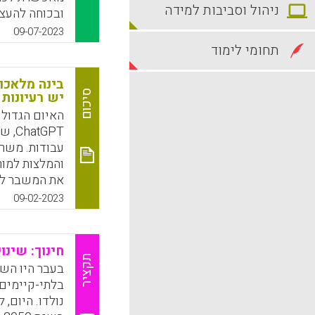
ניהול וסביבות למידה
ובכוחה להעצ
המלאכותית, ב
09-07-2023
תחומי לימוד
להתנסות בהו
בינה מלאכו
k
App
סיכום
יש רעיונות
האיום הגדול 
tGPT
עבודות. משר
והמלצות למור
את המשבר לה
09-02-2023
k
App
חינוך: שינו
תקציר
בעבר היו השי
בלתי-קיימים.
נולדו. היום, 