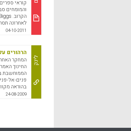
קוראי ספרים 
והמומחים סבו
לאחרונה תסר
04-10-2011
חנויות הספרי
המו"לים להעל
הרהורים על
שהשכילו להש
לינק
החינוך האמרי
הספר בארה"ב 
הממוחשבת בע
אלקטרוני.
פנים-אל-פנים
בהוראה מקוונ
k
App
פנים-אל-פני
24-08-2009
לכת מבחינות 
של המחקר ע"י
שגרתי אלא ח
המתוקשבת בכ
בעתיד תהיה 