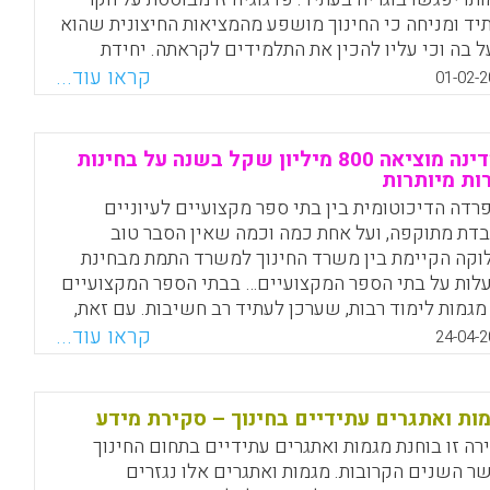
יד ומניחה כי החינוך מושפע מהמציאות החיצונית שהוא
ל בה וכי עליו להכין את התלמידים לקראתה. יחידת
גוגיה מוטת העתיד במשרד החינוך בנתה מודל שנשען
קראו עוד...
01-02-2
זיהוי מגמות עתידיות המשפיעות על החינוך, הגדרת
אתגרים לחינוך וגיבוש המלצות ופרסמה אותו בספר בן 410
דים, הזמין גם ברשת. סיכום זה יציג את מגמות העתיד
המדינה מוציאה 800 מיליון שקל בשנה על בחינות
ויות, ואת ששת עקרונות הפעולה של מודל הפדגוגיה
ות מיותרות
ת העתיד, המייצגים את התחומים שבהם על מערכת
רדה הדיכוטומית בין בתי ספר מקצועיים לעיוניים
נוך להתמקד כדי לשמור על רלוונטיות במציאות משתנה.
דת מתוקפה, ועל אחת כמה וכמה שאין הסבר טוב
וקה הקיימת בין משרד החינוך למשרד התמת מבחינת
Facebook
Email
WhatsApp
X
לות על בתי הספר המקצועיים… בבתי הספר המקצועיים
מגמות לימוד רבות, שערכן לעתיד רב חשיבות. עם זאת,
 סיבה ראויה לכך שמגמות אלה תחומות לקבוצה מוגדרת
קראו עוד...
24-04-2
תלמידים; הן טובות לכולם. שני עניינים מגבילים את
ולת של מערכת החינוך הפורמלי להציע זאת לכלל —
וקה לשני משרדי ממשלה ובחינות הבגרות".
ות ואתגרים עתידיים בחינוך – סקירת מידע
רה זו בוחנת מגמות ואתגרים עתידיים בתחום החינוך
Facebook
Email
WhatsApp
X
ר השנים הקרובות. מגמות ואתגרים אלו נגזרים