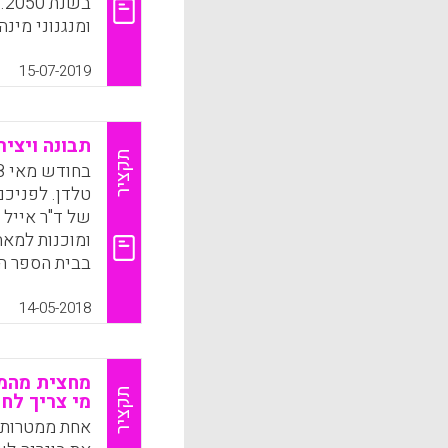
ב
ומנגנוני מינה
תהיה תוחלת ה
דרסטיים הודו
15-07-2019
ממה שילדינו 
בהאבסת תלמיד
תבונה ויציר
תקציר
היה מצרך נדי
בכמויות אדיר
טלדן. לפניכם
אחרים.
של ד"ר אייל 
k
App
בבית הספר הח
k
App
14-05-2018
מחצית מהמק
תקציר
מי צריך לח
אחת ממטרותי