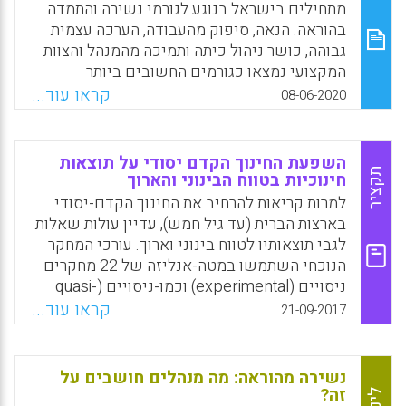
מתחילים בישראל בנוגע לגורמי נשירה והתמדה
בהוראה. הנאה, סיפוק מהעבודה, הערכה עצמית
גבוהה, כושר ניהול כיתה ותמיכה מהמנהל והצוות
המקצועי נמצאו כגורמים החשובים ביותר
להתמדה בהוראה. לעומת זאת, העדר תמיכה
קראו עוד...
08-06-2020
ממורים-עמיתים וצוות ההנהלה נתפס כגורם
המרכזי לנשירה. בנוסף, נמצא שבניגוד לתפיסה
הרווחת, לזהות החונך המקצועי בבית הספר
השפעת החינוך הקדם יסודי על תוצאות
ולאיכות תהליך החניכה לא הייתה השפעה מהותית
תקציר
חינוכיות בטווח הבינוני והארוך
על ההתמדה או הנשירה של מורי האנגלית
למרות קריאות להרחיב את החינוך הקדם-יסודי
המתחילים שהשיבו על השאלון.
בארצות הברית (עד גיל חמש), עדיין עולות שאלות
לגבי תוצאותיו לטווח בינוני וארוך. עורכי המחקר
Facebook
Email
WhatsApp
X
הנוכחי השתמשו במטה-אנליזה של 22 מחקרים
ניסויים (experimental) וכמו-ניסויים (quasi-
experimental) באיכות גבוהה שנערכו בין 1960
קראו עוד...
21-09-2017
ל-2016. נמצא כי בממוצע, השתתפות בחינוך
הקדם יסודי מובילה להפחתה סטטיסטית מובהקת
בהצבה במסגרות של חינוך מיוחד (d = 0.33 SD,
נשירה מהוראה: מה מנהלים חושבים על
8.1 percentage points) ובהשארת כיתה (d =
זה?
לינק