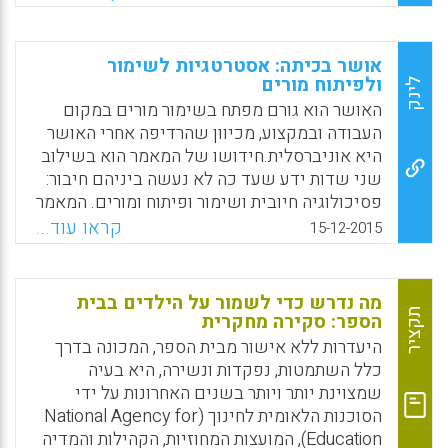
רשם הערות, ופרש בסוף השנה כשהוא מרגיש
Facebook
Email
WhatsApp
X
מובס. הוא כתב ספר אודות שנת ההוראה שלו.
רביץ' שואלת מה ניתן, אם כן, ללמוד מכך?
אושר בכיתה: אסטרטגיות לשימור
לדבריה, לא קל ללמד. מורים אינם יכולים "להציל
ולפיתוח מורים
לינק
חיים" בשנתם הראשונה. לפני כניסתך לכיתה, היה
האושר הוא גורם מפתח בשימור מורים במקום
מוכן היטב. דע את תחום הדעת שלך. למד כיצד
העבודה ובמקצוע, מכיוון שהרדיפה אחרי האושר
לנהל כיתה. הקדש סמסטר או שנה כסטודנט
היא אוניברסלית.חידושו של המאמר הוא בשילוב
להוראה, בליווי של מורה חונך. הוראה היא מקצוע
שני שדות ידע שעד כה לא נעשה ביניהם חיבור:
לא בילוי, ולא לחובבנים (Diane Ravitch).
פסיכולוגיה חיובית ושימור ופיתוח ומורים. המאמר
מציע נקודת מבט מעשית על עשר אסטרטגיות
קראו עוד...
Facebook
Email
WhatsApp
X
15-12-2015
שיכולות לשמר את המורים בכיתה. אסטרטגיות
אלה נחלקות לשלוש קבוצות עיקריות: ייעוץ
והכוונה; מיינדפולנס ואינטליגנציה רגשית.
מה נדרש כדי לשמור על הילדים בבית
תקציר
הספר: סקירה מחקרית
Facebook
Email
WhatsApp
X
היעדרות ללא אישור מבית הספר, המכונה בדרך
כלל השתמטות, נפקדות ונשירה, היא בעיה
שמצוינת יותר ויותר בשנים האחרונות על ידי
הסוכנות הלאומית לחינוך (National Agency for
Education), המועצות המחוזיות, הקהילות והמדיה