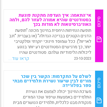
אי־התאמה: איך העדפה מתקנת פוגעת
סיכום
בסטודנטים שהיא אמורה לעזור להם, ולמה
האוניברסיטאות לא מודות בכך
תופעת הנחיתות היחסית בחינוך מכונה "תופעת
הדגים הקטנים בבריכה הגדולה" (או בעברית: "זנב
לאריות"). ככל שמוסד חינוכי יוקרתי וסלקטיבי
יותר, כך מרגישים הסטודנטים רע יותר בנוגע
ליכולות הלימודיות שלהם. סטודנטים שהיו
יכולים להיות מצטיינים בבית ספר טוב יכולים
קראו עוד...
23-10-2023
ליפול בקלות אל תחתית הרשימה בבית ספר
מעולה. וההרגשה הזאת – סובייקטיבית ומגוחכת
ואי-רציונלית ככל שתהיה – היא חשובה. מה
לשלם על התקדמות: הקשר בין שכר
שאתם מרגישים בנוגע ליכולות שלהם –
סיכום
מורים לבין שיעור נשירת תלמידים מבתי
ספר בפלורידה
"התפישה העצמית" האקדמית שלכם – בהשוואה
לחבריכם לספסל הלימודים מעצב את נכונותכם
מערכת החינוך יכולה לצמצם את נשירת
להתמודד עם אתגרים ולבצע משימות קשות. זה
התלמידים באמצעות שיפור שכר המורים.
יסוד מכריע במוטיבציה ובביטחון העצמי שלכם.
מנקודת מבט כלכלית, תלמידים הנושרים מבית