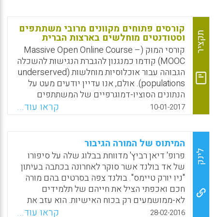
ופרקטיקה לא מופרטת) ומצבים פסיכולוגיים
(מסוגלות עצמית של המורה ומחויבות רגשית)
משפיעים על הכוונה לעזוב את המקצוע (De
קורסים פתוחים מקוונים מרובי משתתפים
Neve, Debbie; Devos, Geert, 2017).
תקציר
וסטודנטים מוחלשים בארצות הברית
קורסי המוּק (Massive Open Online Course –
Facebook
Email
WhatsApp
X
MOOC) קודמו כמנגנון להגברת הנגישות להשכלה
הגבוהה עבור אוכלוסיות מוחלשות (underserved
populations). אולם, אנו עדיין יודעים מעט על
הנתונים הסוציו-דמוגרפיים של המשתתפים
בקורסי המוּק באופן כללי ועוד פחות מכך על
קראו עוד...
10-01-2017
המשתתפים מאוכלוסיות מוחלשות בקורסי המוּק
בפרט. כדי להרחיב את הבנתנו לגבי המשתתפים
בקורסי המוּק, כולל אלה העומדים להפיק את
המיתוס של המורה הגיבור
המירב מקורסים בחינם בקולג', מחקר זה מסתמך
לינק
פרופ' דיאן רביץ' מדווחת בבלוג שלה על סיפורו
על מדגם של 2,634 משתמשים בקורסי מוּק
של אד בולנד אשר סוקר לאחרונה בכתבה בעיתון
בארצות הברית שהשתתפו לפחות ב-398 קורסי
"ניו יורק טיימס". בולנד צפה בסרטים בהם מורה
מוּק שונים שהוצעו על ידי 129 אוניברסיטאות
חכם ואכפתי הציל את חייהם של תלמידים
שונות ועל ידי 22 ספקים שונים (Stich, Amy E.;
לא-ממושמעים רק בכוח האישיות. הוא עזב את
Reeves, Todd D.., 2017)
עבודתו, כדי ללמד, לא הצליח להשתלט על כיתתו,
קראו עוד...
28-02-2016