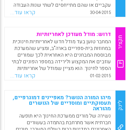
מוקדמת וממוקדת תמנע את הנשירה, מדובר
עקביים או שהם מתייחסים לשתי שנות העבודה
בשימוש לגיטימי ואפילו רצוי של נתוני הסטודנט
הראשונות על פי רוב. כדי ללמוד יותר על הנתיבה
קראו עוד...
30-04-2015
– כל עוד השימוש במידע הזה נעשה בהסכמת
המקצועית של מורים משנת העבודה הראשונה
הסטודנט, ואיננו מנוצל לצרכים אחרים (ג'יי
ובמהלך 4 השנים שלאחר מכן נערך מחקר ארוך
הורוויץ).
טווח זה. מבט ראשון זה כולל נתונים חדשים
דרוש: מודל מעודכן לאחריותיות
וממצאים נבחרים. הממצאים מאפשרים לבחון
תקציר
Facebook
Email
WhatsApp
X
המחבר טוען בעד מודל חדש לאחריותיות חינוכית
התנהגות בשלבים שונים בנתיבה המקצועית של
במחוזות בית-ספריים בארה"ב, ומציע שהמערכת
המורים במהלך 5 השנים הראשונות (Gray, L., &
מבוססת המבחנים היא האחראית לכך שמורים
Taie, S).
עוזבים את המקצוע ולירידה במספר הפונים לבתי
הספר לחינוך. הוא מציין שמודל של אחריותיות
Facebook
Email
WhatsApp
X
המבוסס על ניהול תעשייתי הוא מודל מיושן
קראו עוד...
01-02-2015
למאה ה-21 (Tucker, Marc, 2015).
Facebook
Email
WhatsApp
X
מיהו המורה הנושר? מאפיינים דמוגרפיים,
תעסוקתיים ומוסדיים של הנושרים
לינק
מהוראה
נשירה של מורים ממערכת החינוך היא תופעה
חברתית אשר מתרחבת בהתמדה בעשורים
האחרונים במדינות רבות בעולם המערבי. מורים