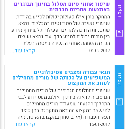
המקצוע: מנהלים תופסים אותה כתופעה שלילית
נשירת מורים ולהתייחס אליה בתוכניות להכשרת
שיפור אחוזי סיום מסלול בחינוך מבוגרים
ובלתי-רצויה אם מורים איכותיים מבקשים לעזוב
מורים.
תקציר
באמצעות אחריות חברתית
את המקצוע, ולעומת זאת כתופעה חיובית אם
המחקר בוחן אילו פעולות יכולות לסייע בהורדת
Facebook
Email
WhatsApp
X
מורים בעלי כישורים ומוטיבציה נמוכים
שיעורי נשירה של סטודנטים במכללות. נמצא
מבקשים לעשות כן. הממד השני הוא הנשירה
שתכניות הדרכה למורים ופעילויות לשיתוף מידע
הסמויה, קרי העסקתם של מורים שאינם
בין מורים יכולות לסייע בכך. עוד נמצא שעצם
מתאימים למקצוע ההוראה אך נאחזים ב"חומת
הגדרת הפחתת אחוזי הנשירה כמטרה בעלת
המגן" של הקביעוּת. במקרים כאלה הפתרון הוא
חשיבות עליונה על ידי המורים והמכללות סייעה
קראו עוד...
01-02-2017
מציאת הסדרים פרטניים בתוך בית הספר וניעוּת
בהשגת המטרה.
(מוביליוּת) תכופה של מורים בין מוסדות
Facebook
Email
WhatsApp
X
חינוכיים.
תנאי עבודה ומצבים פסיכולוגיים
תקציר
X
WhatsApp
Email
Facebook
המשפיעים על הכוונה של מורים מתחילים
לעזוב את המקצוע
שיעורי התחלופה הגבוהים של מורים מתחילים
הם סוגיה לדאגה בחינוך. אולם, מעט ידוע לגבי
התהליך ההנעתי שמעודד מורים מתחילים
להישאר במקצוע ההוראה.מחקר זה בחן כיצד
תנאי העבודה (אי-ביטחון במקצוע, האוטונומיה
של המורה, אחריות קולקטיבית, דיאלוג רפלקטיבי,
קראו עוד...
15-01-2017