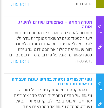
בשבדיה. זהו גם נושא הנמצא בעדיפות גבוהה
קראו עוד...
01-11-2015
באירופה וברחבי העולם. מאמר זה מציג סקירה
של התוצאות וההמלצות של 155 דוחות מחקר
המתמקדים בנוכחות בבית הספר ובמניעת
מטרה ראויה – ואמצעים שונים להשיג
היעדרות. הסקירה מצביעה על הצורך בשינוי גלוי
אותה
לינק
לב ומפורט בפרספקטיבה מהתמקדות במאפיינים
מוסדות להשכלה גבוהה רבים מפתחים תכניות
האינדיבידואליים ובגורמים הקשורים מבחינה
לעזור לסטודנטים להשאר ממוקדי תעודה ולא
אינדיבידואלית לאחריות של בית הספר ושל
לעזוב את לימודיהם. יש אמנם מוסדות למטרת
הקהילה (Britten Ekstrand, 2015).
רווח ששמחים לחלוב את הסטודנט עד טיפת
כספו האחרונה, אבל על פי רוב מוסדות שמכבדים
Facebook
Email
WhatsApp
X
את עצמם באמת רוצים להביא את הסטודנטים
קראו עוד...
11-08-2015
שלהם לסיום מוצלח ולקבלת תואר. היום, כמו
בתחומים רבים אחרים, מגייסים את הנתונים,
וניתוחם, כדי לטפל בנושא הזה. יש פרויקטים
נשירת מורים וניעות בחמש שנות העבודה
המיועדים לזיהוי מוקדם של סטודנטים
הראשונות בעבודה
לינק
שנמצאים בסכנת נשירה על מנת לעזור להם
דוח המחקר הנוכחי מספק נתונים על נשירה
להתגבר על הקשיים ולא יעזוב את הלימודים. אם
וניעות של מורים מתחילים בבתי ספר ציבוריים
נתונים יכולים לאותת לגורמים במוסד להשכלה
יסודיים ותיכוניים בארה"ב. קיים מחקר רב על
גבוהה שסטודנט נתקל בקשיים כך שהתערבות
נשירה, התמדה וניעות אך הממצאים אינם