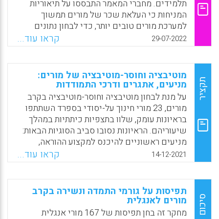
תלמידים. מחברי המאמר התבססו על תיאוריות
המניחות כי העלאת שכר של מורים תמשוך
למערכת מורים טובים יותר, כדי לבחון נתונים
משלוש שנים (2012 עד 2014) בבתי ספר תיכון
קראו עוד...
29-07-2022
ציבוריים בפלורידה. המחברים בחנו שכר ממוצע,
ופוטנציאל השתכרות עתידי בהתחשב בתארים
אקדמיים. לממצאים יש תרומה חשובה למחקר על
מוטיבציה וחוסר-מוטיבציה של מורים:
שכר מורים, איכות מורים ומניעת נשירה בתיכון
תקציר
מניעים, אתגרים ודרכי התמודדות
על מנת לבחון מוטיבציה וחוסר-מוטיבציה בקרב
Facebook
Email
WhatsApp
X
מורים, 23 מורי חינוך על-יסודי בספרד השתתפו
בראיונות עומק, שלוו בתצפיות כיתתיות במהלך
שיעוריהם. הראיונות נסובו סביב הסוגיות הבאות:
מניעים ראשוניים להיכנס למקצוע ההוראה,
יחסים עם עמיתים וממונים, סיפוק מהעבודה,
קראו עוד...
14-12-2021
גורמי מוטיבציה וחוסר-מוטיבציה, שיטות להגברת
מוטיבציה של מורים ודרכים לשיפור מקצוע
ההוראה.
תפיסות על גורמי התמדה ונשירה בקרב
סיכום
מורים לאנגלית
Facebook
Email
WhatsApp
X
מחקר זה בחן תפיסות של 167 מורי אנגלית