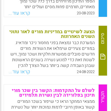
הספר התיכון מרוויחים בדרך כלל שכר נמוך
Facebook
Email
WhatsApp
X
מאחרים, תורמים פחות מסים ועולים יותר
בהוצאות ציבוריות מאשר אלה שהשלימו את
קראו עוד...
20-08-2023
לימודיהם בבית הספר התיכון
Facebook
Email
WhatsApp
X
הצעה לשינויים במדיניות מורים לאור נתוני
סיכום
השנים האחרונות
המערכת כבר נמצאת בפני מחסור ניכר ומדאיג
במורים צעירים שימלאו את השורות. מורים
חדשים סובלים ממשרות חלקיות ושכר נמוך, ויש
לשנות זאת כדי למנוע נשירה בשנים הראשונות
שבהן העבודה קשה ביותר בשל הצורך להכין
שיעורים חדשים ולהסתגל למקצוע
קראו עוד...
24-08-2022
Facebook
Email
WhatsApp
X
לשלם על התקדמות: הקשר בין שכר מורי
תקציר
תיכון בפלורידה לבין נשירת תלמידים
ממצאי המחקר הראו כי שיפור בשכר המורים
קשור באופן חיובי לרמות נמוכות יותר של נשירת