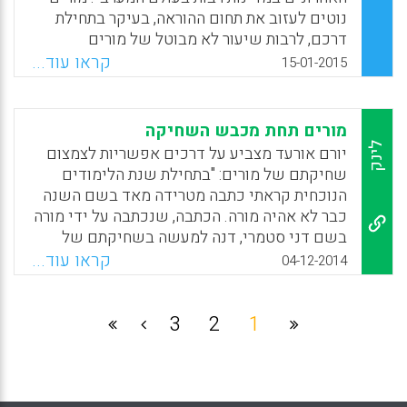
נוטים לעזוב את תחום ההוראה, בעיקר בתחילת
דרכם, לרבות שיעור לא מבוטל של מורים
מוכשרים. לתופעה זו יש השפעות שליליות על
קראו עוד...
15-01-2015
דרך ההתנהלות של תהליכי למידה. בישראל לא
נערך בעשור האחרון מחקר מקיף על אודות ממדי
התופעה, וזאת למרות שינויים שהתרחשו בתהליך
מורים תחת מכבש השחיקה
הכשרת המורים בתקופה זו. המחקר המוצג במאמר
לינק
יורם אורעד מצביע על דרכים אפשריות לצמצום
זה מבקש לתאר את תופעת הנשירה בקרב מורים
שחיקתם של מורים: "בתחילת שנת הלימודים
בישראל, וזאת על מנת לעמוד על הגורמים אשר
הנוכחית קראתי כתבה מטרידה מאד בשם השנה
מניעים את התהליך ומובילים מורים רבים
כבר לא אהיה מורה. הכתבה, שנכתבה על ידי מורה
להחלטה לעזוב את התחום (רינת ארביב-אלישיב,
בשם דני סטמרי, דנה למעשה בשחיקתם של
ורדה צימרמן).
מורים. היא מתארת את בעיותיו של מורה במערכת
קראו עוד...
04-12-2014
החינוך ומספרת על החלטתו לנטוש את החינוך
Facebook
Email
WhatsApp
X
לאחר ארבע שנים ועל סיבותיה. להלן חלק מן
הדברים והתייחסותי אליהם".
3
2
1
Facebook
Email
WhatsApp
X