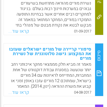
0.26 SD, 8.3 percentage points) ומעלה את
נשירת מורים מהוראה מתרחשת בשיעורים
שיעור המסיימים את החינוך העל-יסודי (d = 0.24
גבוהים במערכות חינוך רבות בעולם. בניגוד
SD, 11.4 percentage points). תוצאות אלה
למחקרים רבים אחרים אשר בבחינת התופעה
תומכות באפקטיביות של החינוך בילדות
התמקדו במורים, המחקר המתואר במאמר זה
המוקדמת בהפחתת הוצאות הקשורות בחינוך
מבקש לבטא את נקודת מבטם של מנהלי בתי
ובקידום רווחת הילד.
הספר. מנהל בית ספר הוא הממונה הישיר על
קראו עוד...
01-09-2017
המורה, ולכן מהווה גורם חשוב ביותר המשפיע על
Facebook
Email
WhatsApp
X
התפתחותו המקצועית של המורה ועל תחושת
הרווחה שלו. המחקר מתמקד בבחינת שלושה
סיפורי קריירה של מורים ישראלים שעזבו
היבטים בתפיסות המנהלים את הנשירה של
סיכום
את המקצוע: גישה סלוטוגנית של נשירת
מורים
מורים מהוראה: מניעים המובילים מורים לעזוב
את המקצוע, דרכי ההתמודדות של מנהלים עם
מאמר זה מביא חלק מממצאי מחקר איכותני רחב
תהליך הנשירה של המורים, עמדותיהם של
יותר שנעשה במסגרת עבודת דוקטורט של אחת
מנהלים באשר לדרכים לצמצם את תופעת
המחברות, המתייחס לראיונות עם 34 מורים
הנשירה. המחקר מבוסס על ראיונות עם שמונה
בישראל, שמתוכם 12 מורים עזבו באופן זמני או
מנהלים ועל סקר שנערך בקרבמדגם לא מייצג
קבוע את משרת ההוראה (ינון, 2014). המאמר
של 126 מנהלים. הממצאים מצביעים על תפיסה
מפרט את סיפורי החיים של ארבעה מהם בכל
קראו עוד...
04-08-2017
דו-ממדית של הנשירה מהוראה. הממד הראשון
הנוגע להחלטתם לעזוב את המקצוע ומחלץ תובנות
הוא הנשירה הגלויה, קרי עזיבה פורמלית של
הנוגעות לאופן שבו יש לחקור את התופעה של