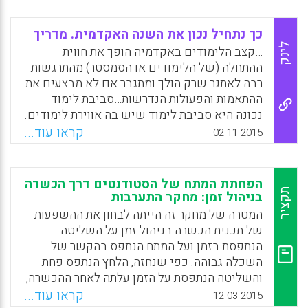
שנבקש לחזור למשימה ולהשלים אותה (אתר
חברת מתודיקה).
כך נתחיל נכון את השנה האקדמית. מדריך
לינק
…קצב הלימודים באקדמיה הופך את חווית
Facebook
Email
WhatsApp
X
ההתחלה (של הלימודים או הסמסטר) מהתרגשות
רבה לאתגר שרק הולך ומתגבר אם לא מבצעים את
ההתאמות והפעולות הנדרשות…סביבת לימוד
נכונה היא סביבת לימוד שיש בה אווירת לימודים.
אווירת לימודים היא אווירה המעודדת ומאפשרת
קראו עוד...
02-11-2015
למידה, נותנת מקום לחשיבה, מסייעת לריכוז
ומונעת הסחת הדעת (רן שמשוני).
הפחתת המתח של הסטודנטים דרך הכשרה
Facebook
Email
WhatsApp
X
תקציר
בניהול זמן: מחקר התערבות
המטרה של מחקר זה הייתה לבחון את ההשפעות
של תכנית הכשרה בניהול זמן על השליטה
הנתפסת בזמן ועל המתח הנתפס בהקשר של
השכלה גבוהה. כפי שנחזה, הלחץ הנתפס פחת
והשליטה הנתפסת על הזמן עלתה לאחר ההכשרה,
בעוד שהדרישות לא השתנו (Hafner,
קראו עוד...
12-03-2015