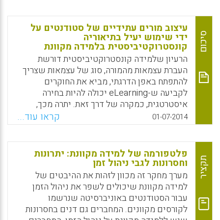
Alexander; Stock, Armin; Oberst, Verena,
2015).
עיצוב מורים עתידיים של סטודנטים על
Facebook
Email
WhatsApp
X
סיכום
ידי שימוש יעיל בתיאוריה
קונסטרוקטיביסטית בלמידה מקוונת
הרעיון שלמידה קונסטרוקטיביסטית דורשת
העברת עצמאות מהמורה, סוג של עצמאות שצריך
להתפתח באפן הדרגתי, מביא את החוקרים
לקביעה ש-eLearning יכולה להיות בחירה
איסטרטגית, כמקרה של דרך זאת. יתרה מכך,
שימוש באמצעים אלקטרוניים, נותן בידי הלומד
קראו עוד...
01-07-2014
הזדמנות להעשיר את אוצר המילים המיוחד שלו,
בתחומים בהם הוא מגלה עניין רב ולפתח
איסטרטגיות לבניית ידע (Mihaela Aurelia ?
פלטפורמה של למידה מקוונת: יתרונות
TEFAN, Alexandrina Mihaela POPESCU).
תקציר
וחסרונות לגבי ניהול זמן
מערך מחקר זה מכוון לזהות את ההיבטים של
Facebook
Email
WhatsApp
X
למידה מקוונת שיכולים לשפר את ניהול הזמן
עבור הסטודנטים באוניברסיטה שנרשמו
לקורסים מקוונים. המחברים גם דנים בחסרונות