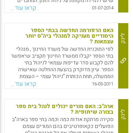
שיש ללמידה מקוונת על ניהול הזמן. המחברים
התחילו מההנחה המרכזית שלשימוש
קראו עוד...
01-07-2014
בפלטפורמת Moodle ללמידה מקוונת יש
השפעות יעילות על אסטרטגיות ניהול הזמן
(Indreica, Elena-Simona, 2014).
האם הרפורמה החדשה בבתי הספר
היסודיים מעניקה למנהלי ביה"ס יותר
לינק
Facebook
Email
WhatsApp
X
עצמאות ?
לפי התוכנית החדשה של משרד החינוך , מנהלי
בתי הספר יקבלו ממשרד החינוך תקציב שיאפשר
להם לקבוע סדר עדיפות עצמאי לניהול בתי
הספר. עיון מדוקדק בהצעת ההחלטה שאישרה
הממשלה, תחת הכותרת "ניהול עצמי – העצמת
הסמכויות של המנהל בבית הספר", מגלה כי היא
קראו עוד...
16-05-2011
לא שונה באופן משמעותי מתוכנית הניהול העצמי
שכבר מונהגת במאות בתי ספר בישראל, ושלפיה
מנהלי בתי הספר מנהלים באופן עצמאי תקציבים
ארה"ב: האם מורים יכולים לנהל בית ספר
רחבים למדי ויש להם את היכולת, תחת רגולציה
בצורה שיתופית ?
לינק
לא מחמירה, להוציא לפועל את מדיניותם.
סקירה מרתקת אודות כמה וכמה בתי ספר בארה"ב
המשמעות המעשית של המדיניות החדשה היא כי
הפועלים כקאופרטיבים בהם המורים עצמם
מנהל בית הספר יהיה כפוף מעתה לשני גורמים –