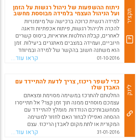
ניתוח ההשפעות של ניהול רגשות על הזמן
תקציר
ועל הניהול העצמי בלמידה מבוססת מחשב
למידה רגשית כרוכה ברכישה של מיומנויות
להכרה ולניהול רגשות, פיתוח אכפתיות ודאגה
לאחרים, קבלת החלטות אחראיות, ביסוס קשרים
חיוביים, ועמידה במצבים מאתגרים ביעילות. זמן
הוא משתנה חשוב בהקשר של למידה ובמיוחד
בניתוח תהליכי הוראה-למידה המתרחשים
קראו עוד...
01-10-2016
בלמידה שיתופית, בעוד שניהול זמן חיוני ללמידה
יעילה. המטרה של עבודה זו היא לנתח את
ההשפעות של ניהול רגשות על ניהול זמן ועל
כדי לשפר ריכוז, צריך לדעת להתיידד עם
ניהול עצמי בלמידה מקוונת ולזהות את היכולות
האבדן שלו
לינק
בניהול זמן ובניהול עצמי המושפעות ביותר בעת
החלטתם להתרכז במשימה מסוימת ומצאתם
שתלמידים חותרים להשיג למידה יעילה
עצמכם מוסחים ממנה תוך זמן קצר? אל תתייסרו
(Arguedas, Marta; Daradoumis, Thanasis;
ממחשבותיכם הנודדות. מומלץ להתיידד עם
Xhafa, Fatos, 2016).
ההסחה ואפילו לבחור האם לחזור למשימה
המקורית או לתת מקום לאבדן הריכוז. עצם
Facebook
Email
WhatsApp
X
הערנות וההתיידדות עם מבנה ההסחות שלנו,
קראו עוד...
31-01-2016
ישפרו את יכולת הריכוז שלנו ויגבירו את הסיכוי