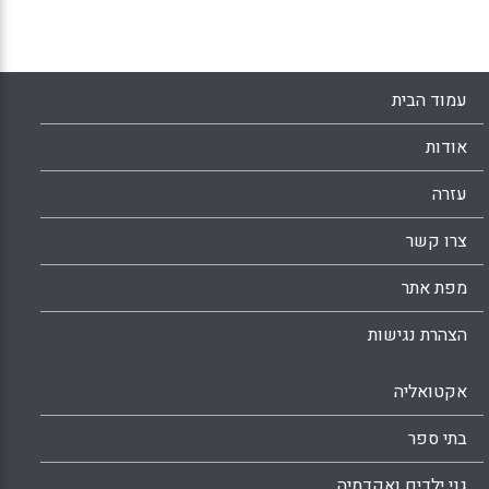
הניהול עצמי ושלבי ההתמודדות.
Facebook
Email
WhatsApp
X
עמוד הבית
אודות
עזרה
צרו קשר
מפת אתר
הצהרת נגישות
אקטואליה
בתי ספר
גני ילדים ואקדמיה