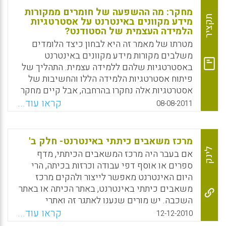
מחקר: מה ההשפעה של חומרים ממקורות
תקציר
מידע מקוונים באינטרנט על אסטרטגיות
הלמידה העצמית של הסטודנט?
מטרתו של מאמר זה היא לבחון כיצד הלומדים
משלבים מקורות מידע מקוונים באינטרנט
באסטרטגיות שלהם ללמידה עצמית. התהליך של
פיתוח אסטרטגיות הלמידה הללו והחשיבות של
אסטרטגיות אלה נחקרו בהרחבה, אבל קיים מחקר
אמפירי מועט לגבי כיצד הסטודנטים מושפעים
קראו עוד...
08-08-2011
(מבחינת ההישגים )מהסביבות המקוונות. מחקר
זה התמקד בקשר בין השימוש במקורות מידע
מקוונים באינטרנט לתוצאה הכוללת של
מרכז משאבים כיתתי באינטרנט- חלק ב'
הסטודנטים. הנתונים נאספו מ-105 סטודנטים
לינק
אם בעבר היה מרכז המשאבים הכיתתי, מדף
שנה ראשונה שלמדו בקמפוס ומ-258 סטודנטים
ספרים או אוסף דפי עבודה וכרזות בכיתה, הרי
שלמדו בלמידה מרחוק לאחר שהשלימו את
היום האינטרנט מאפשר לייצור ולהקים מרכז
חובותיהם בקורס מבוא לשיווק ( Dowell, David
משאבים כיתתי באינטרנט, באתר הכיתה או באתר
John; Small, Felicity A).
השכבה. יש מורים שנענו לאתגר זה ואתרי
המשנה שלהם באינטרנט בכיתות בהם הם
Facebook
Email
WhatsApp
X
קראו עוד...
12-12-2010
מלמדים כוללים מרכז משאבים כיתתי מתוקשב ,