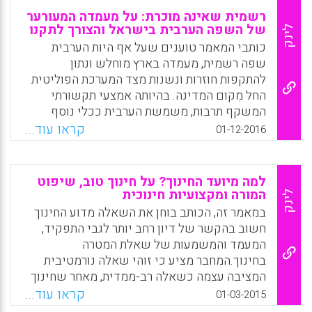
רשמית שאינה מוכרת: על מעמדה המעורער
של השפה הערבית בישראל והצורך לתקנו
לינק
כותבי המאמר טוענים שעל אף היות הערבית
שפה רשמית, מעמדה בארץ מוחלש ונתון
להתקפות חוזרות ונשנות מצד המערכת הפוליטית
החל מִקום המדינה. בהיותה אמצעי תקשורתי
המשקף תרבות, משמשת הערבית ככלי נוסף
במאבק המתמשך בין יהודים וערבים בישראל. אך
קראו עוד...
01-12-2016
בניגוד למחשבה הרווחת, הנמכת מעמדה אינה
מחזקת את הזהות היהודית, אלא פוגעת בערכיה
הדמוקרטיים של המדינה ומעוררת פילוג, במקום
למה מיועד החינוך? על חינוך טוב, שיפוט
לסייע בבניית גשר בין-תרבותי. לנוכח זאת יוצאים
המורה ומקצועיות חינוכית
לינק
הכותבים בקריאה לחיזוק מעמדה של הערבית.
במאמר זה, הכותב בוחן את השאלה מדוע החינוך
חיזוק זה יקל על הפגת המתחים הפוליטיים,
חשוב בהקשר של דיון רחב יותר לגבי התפקיד,
התרבותיים והחברתיים בין יהודים לערבים בארץ
המעמד והמשמעות של שאלת המטרה
ובין ישראל לשכנותיה, ויכבד את זהותם ומורשתם
בחינוך.המחבר מציע כי זוהי שאלה נורמטיבית
של יהודים יוצאי מדינות ערב (יונתן מנדל, דפנה
המציבה עצמה כשאלה רב-ממדית, מאחר שחינוך
יצחקי, מיטל פינטו).
תמיד מתפקד ביחס לשלושה תחומים: הכשרה,
קראו עוד...
01-03-2015
חיברות, וסוביקטיפיקציה (Biesta, Gert, 2015).