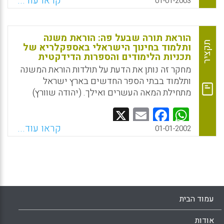
קראו עוד...
01-01-2003
מנסה לשאול שאלות על האוכלוסייה הנחקרת
באמצעות סיפורים מהסוג האישי שנאספו על פי
הזמנה, על מנת לבחון את עולמו האישי של
הוראת תורה שבעל פה: הוראת משנה
המספר ואת הארגון שבתוכו הוא פועל. אוכלוסיית
תקציר
ותלמוד בחינוך הישראלי באספקלריא של
תכניות הלימודים והספרות הדידקטית
המחקר כללה מדגם של 28 מרצים, 16 גברים ו-
12 נשים. (ורד טוהר, מירב אסף, ענת קינן, רקפת
מחקר זה נותן את הדעת על תולדות הוראת המשנה
שחר)
ותלמוד בבתי הספר החדשים בארץ ישראל
מתחילת המאה העשרים ואילך. (יהודה שוורץ)
Facebook
Email
WhatsApp
X
Facebook
Email
WhatsApp
X
קראו עוד...
01-01-2002
עמוד הבית
אודות