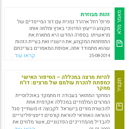
Facebook
Email
WhatsApp
X
Facebook
Email
WhatsApp
X
מאמר מלא
זהות מבוזרת
פרופ' רחל ארהרד נמנית עם דור המייסדים של
מקצוע הייעוץ החינוכי בארץ ומלווה אותו
מראשיתו. בספרה החדש היא מתארת את
התפתחות המקצוע, את הישגיו ואת בעיית הזהות
שהוא מתמודד אתה; אסופת המאמרים בעריכתם
של פרופ' רביב וד"ר רחלי בולס פותחת צוהר
קראו עוד...
25-08-2014
לתחומי העיסוק הרבים והמגוונים של יועצים
חינוכיים כיום (אביבה שמעוני).
להיות מרצה במכללה – הסיפור האישי
Facebook
Email
WhatsApp
X
תקציר
כמפתח להכרת עולמם של מרצים: דו"ח
מחקר
המחקר המתואר בעבודה זו מתמקד באוכלוסיית
המרצים המלמדים במכללה אקדמית אחת
להכשרת מורים בישראל. לקבוצה זו משתייך סגל
ההוראה האחראי להוראת קורסים דיסציפלינריים
להבדיל מהמדריכים הפדגוגיים, אשר מלווים את
הפרקטיקום של ההתכשרות להוראה. המחקר