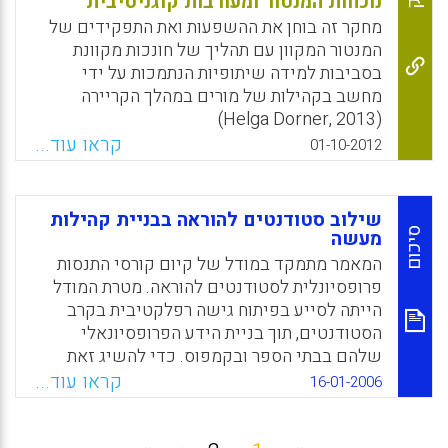
נוכחות המנטור ומעורבות קוגניטיבית
מחקר זה בוחן את ההשפעות ואת התפקידים של
המנטור המקוון עם תהליך של חונכות מקוונת
בסביבות למידה שיתופיות הנתמכות על ידי
מחשב בקהילות של מורים במהלך הקריירה
(Helga Dorner, 2013)
קראו עוד...
01-10-2012
Facebook
Email
WhatsApp
X
שילוב סטודנטים להוראה בבניית קהילות
סיכום
מעשה
המאמר מתמקד במודל של קיום קורסי התנסות
פרופסיונלית לסטודנטים להוראה. מטרת המודל
הייתה לסייע בפיתוח גישה רפלקטיבית בקרב
הסטודנטים, תוך בניית הידע הפרופסיונאלי
שלהם בבתי הספר ובקמפוס. כדי להשיג זאת
הקורסים תוכננו לבנייה של "קהיליית מעשה"
קראו עוד...
16-01-2006
(communities of practice). לאחר הערכה של
הקורס באמצעות מעקב אחרי הסטודנטים, נבחנו