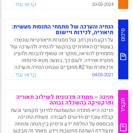
מתחילים בבתי ספר הן בגדר הכרח. אבל, לרוב,
קראו עוד...
20-03-2024
המנחים שמוצבים בתפקיד לא מקבלים הכשרה
פורמלית בבית הספר או במוסד אקדמי. על רקע
זה, התכנסה באוניברסיטת ויומינג ועדה שכללה
הנחיה והערכה של מתמחי התנסות מעשית:
18 מורים, מנהלים ומרצים להוראה, כולם מנוסים
סיכום
תיאוריה, לכידות ויישום
בהנחיית מורים מתחילים. הוועדה דנה בקשיים
על רקע מגוון רחב של מסגרות תיאורטיות שנוצרו
הצפויים למורים המתחילים ולמנחים וגיבשה את
בעשורים האחרונים בהקשר להנחיה ולהערכה של
מסמך ההמלצות הנוכחי.
מתמחים להוראה, מחקר זה שואף להבנות ולהציג
מסגרת אחידה. לשם כך, בוצעה מטא-סינתזה
Facebook
Email
WhatsApp
X
איכותנית של 82 מחקרים שבחנו הנחיה והערכה
של סטודנטים להוראה. פיתוח מסגרת קוהרנטית
קראו עוד...
04-03-2021
בתחומי הנחיה והערכה של מועמדים יכול לסייע
למרצים להוראה להסתמך על מידע עדכני, לפתח
שפה משותפת, לחוש מיקוד וביטחון ולמקסם את
חניכה – מתודה פדגוגית לשילוב תאוריה
יכולות המתמחים.
תקציר
ופרקטיקה בהשכלה גבוהה
חניכה היא מתודה המשמשת לחינוך מקצועי ובעת
Facebook
Email
WhatsApp
X
קבלת עובדים חדשים לעבודה. פעולת החניכה
מבוססת על החלפת ידע וניסיון בין מנחה ומונחה
ומעודדת העמקת מחשבות וידע. מאמר זה מבקש