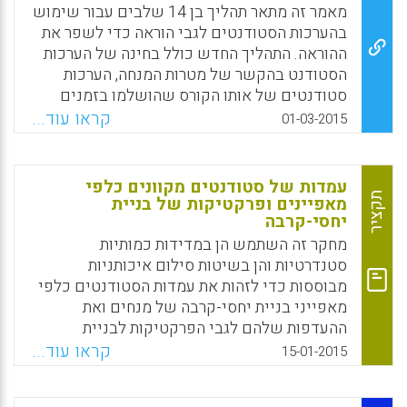
באופן כללי, הסטודנטים והמנחים מצאו
מאמר זה מתאר תהליך בן 14 שלבים עבור שימוש
שהמאפיינים של המשוב הכתוב אפשרו להם
בהערכות הסטודנטים לגבי הוראה כדי לשפר את
קבלת משוב מאורגן ויעיל יותר, בעוד המאפיינים
ההוראה. התהליך החדש כולל בחינה של הערכות
של הווידאו עודדו תקשורת תומכת ושיחתית יותר
הסטודנט בהקשר של מטרות המנחה, הערכות
(Borup, Jered ; West, Richard E ; Thomas,
סטודנטים של אותו הקורס שהושלמו בזמנים
Rebecca, 2015).
שונים, והערכות של קורסים דומים שאותם לימדו
קראו עוד...
01-03-2015
מנחים אחרים. התהליך כולל שלבים כדי לסייע
Facebook
Email
WhatsApp
X
למקסם את ההנעה של המנחה כמו גם כדי לסייע
לזהות מטרות טובות לשיפור (Malouff, John M.;
עמדות של סטודנטים מקוונים כלפי
Reid, Jackie; Wilkes, Janelle; Emmerton,
תקציר
מאפיינים ופרקטיקות של בניית
יחסי-קרבה
Ashley J. , 2015).
מחקר זה השתמש הן במדידות כמותיות
Facebook
Email
WhatsApp
X
סטנדרטיות והן בשיטות סילום איכותניות
מבוססות כדי לזהות את עמדות הסטודנטים כלפי
מאפייני בניית יחסי-קרבה של מנחים ואת
ההעדפות שלהם לגבי הפרקטיקות לבניית
יחסי-קרבה של המנחים בסביבות למידה מקוונות.
קראו עוד...
15-01-2015
הממצאים הצביעו על העדפה חזקה למאפיינים
ופרקטיקות מבוססי-מנחה על פני מאפיינים