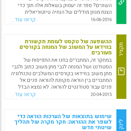
השונים? ספר זה יעסוק בשאלות אלה תוך כדי
הצגת מגוון מודלים של הנחיה טיוטוריאלית
הפועלים בבית הספר ללימודי התמחות מקצועית,
קראו עוד...
16-06-2016
וינסה לעמוד על תרומתה של הנחיה ייחודית זו
להתפתחותם המקצועית-אקדמית של סגל המרצים
מהמכללות לחינוך. כל פרקי הספר הם פרי
ההשפעה של טקסט לעומת תקשורת
מחקריהם של אנשי סגל בית הספר. על יסוד מגוון
תקציר
בווידאו על המשוב של המנחה בקורסים
מעורבים
מתודולוגיות מחקריות הם מסרטטים את תפיסת
התפקיד של הטיוטור-מנחה מנקודת מבט כפולה:
במחקר זה, המחברים בחנו את התפיסות של
הן של המתמחים-המרצים הלומדים הן של
הסטודנט ושל המנחה לגבי מתן משוב כתוב ולגבי
הטיוטורים-המנחים. הספר נועד להעשיר ולהרחיב
מתן משוב בווידאו בקורסים המשלבים טכנולוגיה
את הידע בתחום ההנחיה בכלל ובתחום הנחיית
המחברים בין הוראה מקוונת להוראה פנים אל
עמיתים בפרט. מעגל רחב של אנשי חינוך ואחרים
פנים עבור סטודנטים להוראה. לא נמצא הבדל
העוסקים בהנחיה עשוי למצוא בו עניין כמו גם
מובהק בתפיסות לגבי העברת המשוב ולגבי
קראו עוד...
20-04-2015
כלי עזר שמיש ומועיל (רבקה רייכנברג, רחל שגיא
איכותו בין הסטודנטים שקיבלו משוב בווידאו
ומרים מבורך).
לבין אלה שקיבלו משוב כתוב. הראיונות שנערכו
עם המנחה ועם הסטודנטים בסוף הסמסטר חשפו
שימוש בתוצאות של הערכות הוראה כדי
Facebook
Email
WhatsApp
X
מספר הבדלים בשיטות המשוב של המנחה כאשר
לשפר את ההוראה: חקר מקרה של תהליך
לינק
שיטתי חדש
הם תקשרו באמצעות טקסט בהשוואה לווידאו.