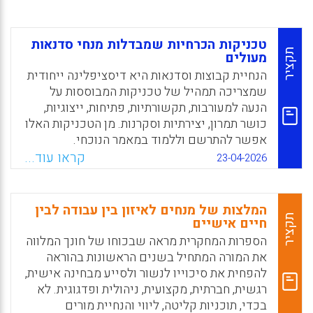
טכניקות הכרחיות שמבדלות מנחי סדנאות
תקציר
מעולים
הנחיית קבוצות וסדנאות היא דיסציפלינה ייחודית
שמצריכה תמהיל של טכניקות המבוססות על
הנעה למעורבות, תקשורתיות, פתיחות, ייצוגיות,
כושר תמרון, יצירתיות וסקרנות. מן הטכניקות האלו
אפשר להתרשם וללמוד במאמר הנוכחי.
קראו עוד...
23-04-2026
Facebook
Email
WhatsApp
X
המלצות של מנחים לאיזון בין עבודה לבין
תקציר
חיים אישיים
הספרות המחקרית מראה שבכוחו של חונך המלווה
את המורה המתחיל בשנים הראשונות בהוראה
להפחית את סיכוייו לנשור ולסייע מבחינה אישית,
רגשית, חברתית, מקצועית, ניהולית ופדגוגית. לא
בכדי, תוכניות קליטה, ליווי והנחיית מורים