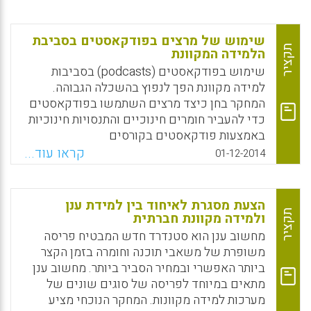
הן בשיעורים מקוונים והן בשיעורים פרונטליים,
המטרה של החוקרים הייתה לקבוע כיצד
הסטודנטים התחברו למנחים שלהם באמצעות
שימוש של מרצים בפודקאסטים בסביבת
הטכנולוגיה שסופקה. המשתתפים הציעו את
תקציר
הלמידה המקוונת
הפרספקטיבה שדפי הבית של הקורס, לוחות
שימוש בפודקאסטים (podcasts) בסביבות
הדיונים והיבטים אחרים, ייצגו את המידה שבה
למידה מקוונת הפך לנפוץ בהשכלה הגבוהה.
המנחה היה "נוכח" בשיעור (Joyner, Sheila A.;
המחקר בחן כיצד מרצים השתמשו בפודקאסטים
Fuller, Matthew B.; Holzweiss, Peggy C.;
כדי להעביר חומרים חינוכיים והתנסויות חינוכיות
Henderson, Susan; Young, Robert, 2014).
באמצעות פודקאסטים בקורסים
מקוונים(Supanakorn-Davila, Supawan;
קראו עוד...
Facebook
Email
WhatsApp
X
01-12-2014
Bolliger, Doris U. , 2014).
Facebook
Email
WhatsApp
X
הצעת מסגרת לאיחוד בין למידת ענן
תקציר
ולמידה מקוונת חברתית
מחשוב ענן הוא סטנדרד חדש המבטיח פריסה
משופרת של משאבי תוכנה וחומרה בזמן הקצר
ביותר האפשרי ובמחיר הסביר ביותר. מחשוב ענן
מתאים במיוחד לפריסה של סוגים שונים של
מערכות למידה מקוונות. המחקר הנוכחי מציע