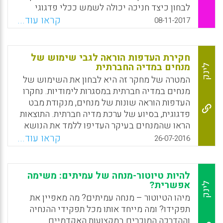
לבחון כיצד חניכה יכולה לשמש ככלי פדגוגי
לשילוב תאוריה ופרקטיקה במסגרת ההשכלה
קראו עוד...
08-11-2017
הגבוהה ולהראות שחניכה תורמת רבות לסטודנטים
המונחים. נמצא שהשפעות החניכה קיימות גם
לאחר סיום לימודי המונחים ופנייתם לחיים
חקירת העדפות הוראה לגבי שימוש של
מקצועיים.
מנחים במדיה החברתית
לינק
המטרה של מחקר זה היא לבחון את השימוש של
Facebook
Email
WhatsApp
X
מנחים במדיה חברתית במסגרות לימודיות. נחקרו
העדפות הוראה שונות של מנחים, מנקודת מבט
פדגוגית, בסיוע של ערכת מדיה חברתית. התוצאות
הראו שהמנחים בעיקר העדיפו ללמד את הנושא
שלהם ברמות היישום וההבנה. הם השתמשו
קראו עוד...
26-07-2016
לעתים קרובות בחומרים מבוססי-טקסט ועיצבו
את הקורסים שלהם כמבוססי-בעיה או במודל של
פרזנטציה (Selcan Kilis, Yasemin Gulbahar,
להיות טיוטור-מנחה של עמיתים: משימה
Christian Rapp, 2016).
אפשרית?
לינק
מיהו הטיוטור – מנחה עמיתים? מה מאפיין את
Facebook
Email
WhatsApp
X
תפקידו? ומה מייחד אותו מכל תפקידי ההנחיה
וההדרכה המוכרים במקצועות האקדמיים