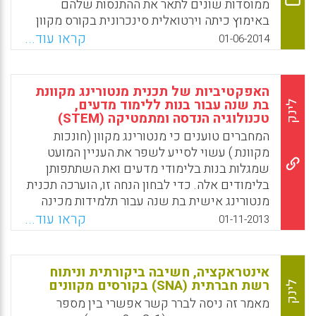
ממוסדות שונים לתאר את ההתנסות שלהם
באימוץ כיתה וירטואלית סינכרונית בקורס מקוון
או בקורס משולב. בתיאור סיבותיהם לאימוץ
קראו עוד...
01-06-2014
הטכנולוגיה, המשיבים ציינו לעתים קרובות את
הזמינות של המשאב המוסדי, הגברת הנוכחות
החברתית, הגברת הלמידה של הסטודנטים
האפקטיביות של תכנית מנטורינג מקוונת
והזמינות של הטכנולוגיה (Martin, Florence;
בת שנה עבור בנות ללימוד מדעים,
לינק
Parker, Michele A. , 2014).
טכנולוגיה הנדסה ומתמטיקה (STEM)
המחברים טוענים כי מנטורינג מקוון (חונכות
Facebook
Email
WhatsApp
X
מקוונת ) עשוי לסייע לשפר את העניין המועט
שמגלות בנות בלימודי מדעים ואת השתתפותן
בלימודים אלה. כדי לבחון הנחה זו, הוערכה תכנית
מנטורינג אישית בת שנה עבור תלמידות מכינה
בגילאי 11 עד 18 שנים. החניכה והמנטורית
קראו עוד...
01-11-2013
מתקשרות זו עם זו ועם המשתתפות האחרות
בתכנית באמצעות שליחת דואר אלקטרוני, ניהול
רב-שיח מקוון (chat) ופורומים. נמצא כי
אינטראקציה, חשיבה ביקורתית וניתוח
בהשוואה לקבוצת הביקורת, המשתתפים בקבוצת
רשת חברתית (SNA) בקורסים מקוונים
לינק
הניסוי הראו רמות גדולות יותר של התפתחויות
מאמר זה ניסה לברר קשר אפשרי בין מספר
רצויות לטווח זמן קצר ולטווח זמן ארוך (toeger,