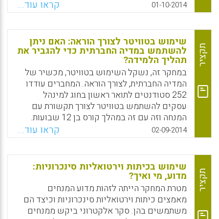
שניתן לשלב בין העקרונות הבסיסיים הן של
קראו עוד...
01-10-2014
מחשוב ענן והן של רישות חברתי כדי להפיק
מערכת העברה חדשה של למידה מקוונת שמסירה
רבים מצווארי הבקבוק הנמצאים במערכות
שימוש בטוויטר לצורך הוראה: האם ניתן
הישנות יותר (Al-Shammari, Eiman Tamah,
תקציר
להשתמש במדיה החברתית כדי להגביר את
2014).
תהליך הלמידה?
במחקר זה, נשקל השימוש בטוויטר, מכשיר של
Facebook
Email
WhatsApp
X
המדיה החברתית, לצורך הוראה. המחברים עודדו
252 סטודנטים לתואר ראשון בחוג למינהל
עסקים להשתמש בטוויטר לצורך תקשורת עם
המנחה וזה עם זה במהלך קורס בן 12 שבועות.
המעורבות שלהם הוערכה תוך שימוש בסקר
קראו עוד...
02-09-2014
שבחן את כמות השימוש בטוויטר ואת ההתנסויות
ואת העמדות של הסטודנטים (Evans, Chris,
2014.)
שימוש בכיתות וירטואליות סינכרוניות:
תקציר
מדוע, מי ואיך?
Facebook
Email
WhatsApp
X
מטרת המחקר הייתה לזהות מדוע המנחים
מאמצים כיתות וירטואליות סינכרוניות וכיצד הם
משתמשים בהן. סקר אלקטרוני ביקש ממנחים