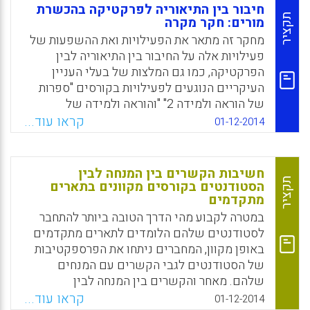
ופרקטיקות מבוססי-פדגוגיה(Wright, Robert;
חיבור בין התיאוריה לפרקטיקה בהכשרת
Jones, Greg; D'Alba, Adriana, 2015).
תקציר
מורים: חקר מקרה
מחקר זה מתאר את הפעילויות ואת ההשפעות של
Facebook
Email
WhatsApp
X
פעילויות אלה על החיבור בין התיאוריה לבין
הפרקטיקה, כמו גם המלצות של בעלי העניין
העיקריים הנוגעים לפעילויות בקורסים "ספרות
של הוראה ולמידה 2" "והוראה ולמידה של
מתמטיקה" בתכנית להכשרת מורים לבית הספר
קראו עוד...
01-12-2014
היסודי באוניברסיטת וושינגטון שבסיאטל.
פעילויות אלה מספקות לפרחי ההוראה הבנה של
הידע לגבי שיטות ההוראה, כיצד לנהל שיטות
חשיבות הקשרים בין המנחה לבין
הוראה בכיתות אמיתיות, כיצד לבצע רפלקציות
תקציר
הסטודנטים בקורסים מקוונים בתארים
מתקדמים
לגבי הפרקטיקה שלהם, וכיצד לשפר את ההוראה
שלהם (Unver, Gulsen, 2014).
במטרה לקבוע מהי הדרך הטובה ביותר להתחבר
לסטודנטים שלהם הלומדים לתארים מתקדמים
Facebook
Email
WhatsApp
X
באופן מקוון, המחברים ניתחו את הפרספקטיבות
של הסטודנטים לגבי הקשרים עם המנחים
שלהם. מאחר והקשרים בין המנחה לבין
הסטודנטים הם המפתח להתמדה של הסטודנטים
קראו עוד...
01-12-2014