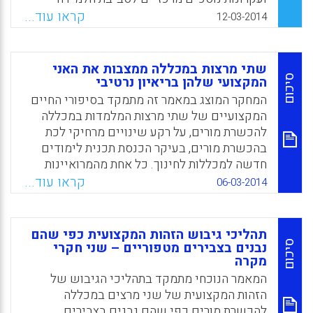
בתוכנית. הם מהווים ממדים המבנים גם את אופני
קראו עוד...
Facebook
Email
WhatsApp
X
12-03-2014
ההערכה, אשר יוצרים את המרקם של תהליך
הלמידה הייחודי של תוכנית ההכשרה בשח"ף (
סמדר תובל, יהודית ברק, רות מנסור).
שתי מרצות במכללה ממצבות את האני
סיכום
המקצועי שלהן בריאיון נרטיבי
Facebook
Email
WhatsApp
X
המחקר המוצג במאמר זה מתמקד בסיפורי החיים
המקצועיים של שתי מרצות המלמדות במכללה
להכשרת מורים, על רקע שינויים מרחיקי לכת
בהכשרת מורים, בעיקר הכנסת תכנית לימודים
חדשה למכללות לחינוך. כל אחת מהמרואיינות
מייצגת את הקבוצה המקצועית שהיא משתייכת
קראו עוד...
06-03-2014
אליה. האחת – את קבוצת המרצים במכללה, בעלי
ותק של עשר שנים לפחות, שאינם בעלי תפקיד;
השנייה – את קבוצת בעלי התפקידים שהם חברי
תהליכי גיבוש הזהות המקצועית כפי שהם
סגל קבועים, חדשים יחסית במכללה (חנה עזר,
סיכום
נבנים בצבירים מטפוריים – שני חקרי
מקרה
עירית קופפרברג).
המאמר הנוכחי מתמקד בתהליכי הגיבוש של
Facebook
Email
WhatsApp
X
הזהות המקצועית של שני מרצים במכללה
להכשרת מורים כפי שהם נבנים בצבירים