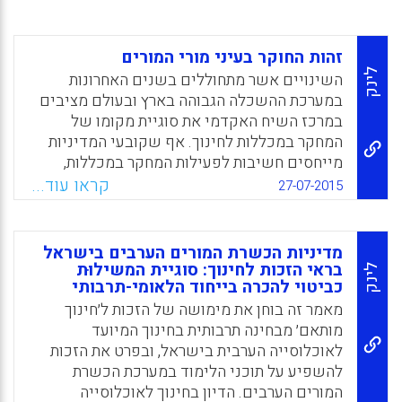
זהות החוקר בעיני מורי המורים
לינק
השינויים אשר מתחוללים בשנים האחרונות
במערכת ההשכלה הגבוהה בארץ ובעולם מציבים
במרכז השיח האקדמי את סוגיית מקומו של
המחקר במכללות לחינוך. אף שקובעי המדיניות
מייחסים חשיבות לפעילות המחקר במכללות,
בפועל הפעילות הזו מועטה. נוסף על כך נשמעות
קראו עוד...
27-07-2015
טענות בדבר אי-התאמתו של המחקר ל'זהות
הליבה' של מורי מורים – מעשה ההוראה. על מנת
לבחון כיצד ה'חוקר' יכול להיות חלק קוהרנטי
מדיניות הכשרת המורים הערבים בישראל
מזהותו של מורה המורים ולשקף את מהותו, נעשה
בראי הזכות לחינוך: סוגיית המשילוּת
לינק
כביטוי להכרה בייחוד הלאומי-תרבותי
במחקר שימוש במתודולוגיה המשלבת בין שיטות
מחקר כמותיות לשיטות מחקר איכותניות (mixed
מאמר זה בוחן את מימושה של הזכות ל׳חינוך
methods) כדי לאפיין את זהותו של 'מורה מורים
מותאם׳ מבחינה תרבותית בחינוך המיועד
חוקר' (התכונות המיוחסות לו והפעילויות המצופות
לאוכלוסייה הערבית בישראל, ובפרט את הזכות
ממנו) בעיני מורי המורים. כמו כן נבדק אם יש
להשפיע על תוכני הלימוד במערכת הכשרת
הבדלים בין בעלי תפקידים במכללה לחינוך
המורים הערבים. הדיון בחינוך לאוכלוסייה