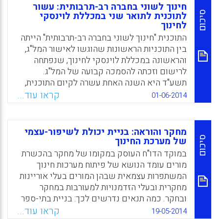
הפער הבין-דורי באים לידי ביטוי במערכת החינוך
חינוך לשוני בחברה רב-תרבותית: עשור
בפן הפדגוגי-דיגיטלי-טכנולוגי, בהבניית הלמידה
סיכום
לתוכנית לתואר שני במכללת לוינסקי
לחינוך
ובשינוי ובהתאמה של מרחב הלמידה לאתגרי
המחר. ניתן לטעון כי שינויים אלו מציבים אתגרים
התוכנית "חינוך לשוני בחברה רב-תרבותית" הייתה
חינוכיים-פדגוגיים להתאמת מערכת החינוך ואופן
בין התוכניות הראשונות שהוגשו לאישור המל"ג,
ההוראה לצורכי המאה ה-21 (שמעון עמר).
והראשונה במכללת לוינסקי לחינוך, שנפתחה
לרישום וזכתה להסמכה קבועה של המל"ג.
Facebook
Email
WhatsApp
X
תשע"ד היא השנה האחת עשרה לקיום התוכנית,
והשנה העשירית של מסיימים-מוסמכים
קראו עוד...
01-06-2014
בתוכנית. בתקופה זו התוכנית התבססה ורכשה
לעצמה שם בתחום החינוך הלשוני בארץ, מוסמכי
התוכנית ממלאים תפקידים מובילים בהוראה
מחקר והוראה: בניית יכולת לשיפור-עצמי
ובתחומי החינוך הלשוני והוראת שפות במערכת
סיכום
של מערכת החינוך
החינוך.מאמר זה יציג את התוכנית משלוש נקודות
במוקד הדו"ח העוסק במקומו של מחקר בהכשרת
מבט: הרציונל של תכנית הלימודים ומטרותיה;
מורים עומד הנושא של פיתוח מערכות חינוך
הישגי התוכנית לאור בחינת פרויקט הגמר; ממצאי
המשתפרות עצמאית שבהן המורים בעלי אוריינות
סקר מוסמכים על התוכנית והישגיה (אילנה
מחקרית ובעלי הזדמנויות למעורבות במחקר
אלקד-להמן, רחל חיטין-משיח ועירית קופפרברג).
ובחקר. כמה תנאים נדרשים לכך: בניית בתי-ספר
ומכללות כסביבות מחקר עשירות, שיתופיות בין
קראו עוד...
Facebook
Email
WhatsApp
X
19-05-2014