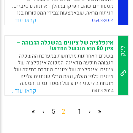
מטפוריים שהם הפיקו במהלך ראיונות נרטיביים.
הניתוח מראה, שבאמצעות צבירי המטפורות בנו
שני המרואיינים את המשמעות של השינויים
קראו עוד...
06-03-2014
שחוו מבחינת התגבשות הזהות המקצועית שלהם
בעקבות תהליכי מעבר (עירית קופפרברג, עידית
טבק).
אינפלציה של ציונים בהשכלה הגבוהה –
ציון 80 הוא הנכשל החדש!
לינק
Facebook
Email
WhatsApp
X
בשנים האחרונות מתרחשת במערכת ההשכלה
הגבוהה תופעה מדאיגה, המכונה אינפלציה של
ציונים. אינפלציה של ציונים מוגדרת כתזוזה של
ציונים כלפי מעלה, וזאת מבלי שנחזית עלייה
מוכחת בהישגי הידע של הסטודנטים. הטענה
העיקרית שמעלים חוקרים, אנשי אקדמיה
קראו עוד...
04-03-2014
ומחנכים היא שציוני הסטודנטים באקדמיה
עולים ו"משתפרים" באופן משמעותי בעת
האחרונה, וזאת כאשר אין הוכחות חותכות לכך
5
2
1
שרמת הסטודנטים והידע שלהם השתפרו
בהתאמה מאז שנות השמונים של המאה העשרים
( ציפי ליבמן)