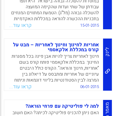
במוסדות להשכלה גבוהה בישראל" היא תוצר
עבודתן של שתי ועדות שהקימה המועצה
להשכלה גבוהה (מל"ג). הטמעת המתווים המנחים
בתכניות ההכשרה להוראה במכללות האקדמיות
לחינוך ובאוניברסיטאות לוותה במחקר. מאמר זה
קראו עוד...
15-01-2015
מתמקד בממצאי המחקר על אודות אופן הטמעת
המתווים המנחים בתכניות הלימודים לתואר
ראשון (.B.Ed) במכללות האקדמיות לחינוך (רוני
אחריות לחינוך וחינוך לאחריות – מבט על
לידור, נעמי פייגין, ברברה פרסקו, רחל טלמור, חגי
קורס במכללת אלקאסמי
לינק
קופרמינץ).
חינוך לאחריות צריך להיות אבן פינה בכל מסגרות
החינוך. במכללת אלקאסמי פותח קורס בשם
Facebook
Email
WhatsApp
X
"אחריות, חינוך והוראה". הקורס כולל היבטים
עיוניים של אחריות ומתבסס על דיאלוג בין
המרצה לבין הסטודנטיות בליווי דוגמאות וניתוח
אירועים. לצורך הערכת הקורס נעשה ניתוח של
קראו עוד...
06-01-2015
הפורטפוליו ונשאלו שאלות על השפעת הקורס
לאחר כמה שנים. הממצאים מראים
שהסטודנטיות לקחו את נושא האחריות לתשומת
מאמר מלא
למה לי פוליטיקה עם פרחי הוראה?
לבן, למדו לבחון את פעולותיהן באופן ביקורתי
האם ניתן להכניס פוליטיקה לכיתה? האם חשוב
ועצמאי ולמדו ליישם את המסקנות בחייהן