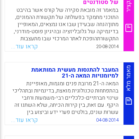
הראיונות נעשה על פי עקרונות של תאוריה
תקציר
של סטודנטים
המעוגנת בשדה. מהמחקר עולה, כי חוויית
במאמר זה מובאת סקירה של קורס אשר בהיבט
ההכשרה שמתארות בוגרות המכללות טובה יותר
התוכני מתמקד בפעולתה של תקשורת ההמונים,
מזו שמתארות בוגרות הכשרה אוניברסיטאית
מתוךהנחה שבעידן שבו אנו נמצאים, המאופיין
(נירית רייכל).
בדינמיקה של גלובליזציה ובהיגיון פוסט-מודרני,
התקשורתהופכת לאתר המרכזי שבו מתעצבות
Facebook
Email
WhatsApp
X
התודעה הפרטית והתודעה הציבורית. המאמר מציג,
קראו עוד...
20-08-2014
באמצעות תיאור הקורס הקונקרטי, עקרונות מנחים
כלליים להובלת תהליך פוליטיזציהבקרב
סטודנטים, ומנסה להבהיר את חשיבותו ואת
מאמר מלא
המעבר להתנסות מעשית המותאמת
תועלתו של התהליך בהקשרים הפוליטיים,
למיומנויות המאה ה-21
החברתייםוהתרבותיים שבתוכם פועלת החברה
המאה ה-21 מרובת פנים ומגמות, מאופיינת
הישראלית של תחילת העשור השני של המאה
בהתפתחות טכנולוגית מואצת, בדינמיות ובתהליכי
ה-21 (אמנון יובל).
שינוי חברתיים-כלכליים רבי-משמעות ורחבי
היקף. עם זאת, בין קירות הכיתה, שלא השתנו זה
Facebook
Email
WhatsApp
X
עשרות שנים, בולטים פערי ידע וביצוע בין
התלמידים לבין מוריהם. פערים אלו הם
קראו עוד...
04-08-2014
ממאפייניה הבולטים של התקופה הנוכחית, שבה
הידע זמין ונגיש יותר מאי-פעם. פערי הידע בצד