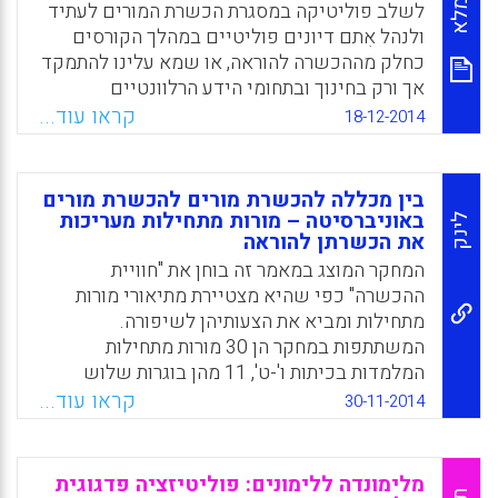
לשלב פוליטיקה במסגרת הכשרת המורים לעתיד
ובעבודתן (סמדר גונן).
ולנהל אִתם דיונים פוליטיים במהלך הקורסים
כחלק מההכשרה להוראה, או שמא עלינו להתמקד
Facebook
Email
WhatsApp
X
אך ורק בחינוך ובתחומי הידע הרלוונטיים
ולהשאיר את הפוליטיקה לפורומים אחרים?
קראו עוד...
18-12-2014
מאמר זה יטען שיש חשיבות רבה לדיון הפוליטי
בכיתה להבנת המציאות, למטרות חינוכיות, לניהול
כיתה ולהקניית ידע. כל עוד מערכת הכשרת
בין מכללה להכשרת מורים להכשרת מורים
המורים איננה עוסקת באינדוקטרינציה פוליטית
באוניברסיטה – מורות מתחילות מעריכות
לינק
את הכשרתן להוראה
כמו במשטרים טוטליטריים, מחובתה ללמד את
המורים לעתיד להבין סוגיות פוליטיות ולהתמודד
המחקר המוצג במאמר זה בוחן את "חוויית
עמן בהמשך דרכם במערכת החינוך עת ייכנסו
ההכשרה" כפי שהיא מצטיירת מתיאורי מורות
לכיתה (אלון לבקוביץ).
מתחילות ומביא את הצעותיהן לשיפורה.
המשתתפות במחקר הן 30 מורות מתחילות
Facebook
Email
WhatsApp
X
המלמדות בכיתות ו'-ט', 11 מהן בוגרות שלוש
מכללות להכשרת מורים ו-11 בוגרות הכשרת
קראו עוד...
30-11-2014
מורים בשלוש אוניברסיטאות. שיטת המחקר היא
איכותנית. כלי המחקר הוא ראיון עומק של 60-91
דקות עם כל אחת ממשתתפות המחקר. עיבוד
מלימונדה ללימונים: פוליטיזציה פדגוגית