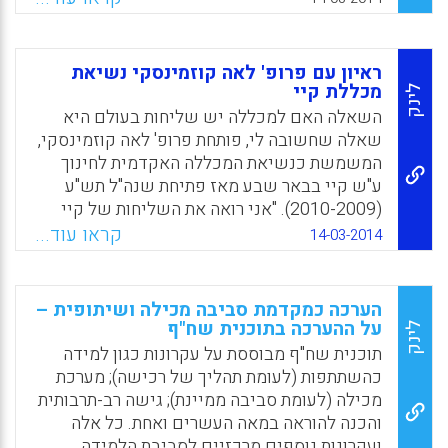
ולמידה. בהערכה הפדגוגית, במסגרת הפרקטיקה
בהוראה, יכולה להתנהל מערכת הערכה מגוונת
מאוד, בה יש מקום רב להערכה עצמית, לשיתוף
ראיון עם פרופ' לאה קוזמינסקי נשיאת
בהערכה, לדיאלוג על ההערכה ולהכרות עם
מכללת קיי
לינק
תהליכים וכלי הערכה בכיתה. מחברת המאמר
השאלה האם למכללה יש שליחות בעולם היא
מתארת להלן את ההיקף והעומק של היכרות
שאלה שחשובה לי, פותחת פרופ' לאה קוזמינסקי,
והתנסות עם הערכה המתאפשרים בהתנסות, ואת
המשמשת כנשיאת המכללה האקדמית לחינוך
התנאים בהם ניתן לשנות את העמדות והידע של
ע"ש קיי בבאר שבע מאז פתיחת שנה"ל תש"ע
הסטודנטים לגבי הערכה ( אסתר כהן (סייג)
(2010-2009). "אני רואה את השליחות של קיי
לפיתוח החינוך בנגב." את המאפיינים הייחודיים
קראו עוד...
Facebook
Email
WhatsApp
X
14-03-2014
של מכללת קיי מדגימה פרופ' קוזמינסקי
באמצעות חמישה תחומים, או עוגנים כלשונה,
המלווים את עשיית המכללה. העוגן הראשון הוא
הערכה כמקדמת סביבה מכילה ושיתופית –
הסטודנט, כפי שהיא מפרטת: "הסטודנט כאדם,
על ההערכה בתוכנית שח"ף
לינק
על זהותו האישית והתרבותית, נצמא במרכז
תוכנית שח"ף מבוססת על עקרונות כגון למידה
תהליכי הלמידה. אנחנו לא 'מיישרים' את
כהשתתפות (לעומת תהליך של רכישה); מערכת
הסטודנטים שלנו כך שיתאימו לתוכניות לימודים.
מכילה (לעומת סביבה ממיינת); גישה רב-תרבותית
ההיפך, אנו מעמידים את הסטודנטים, את זהותם
והכנה להוראה במאה העשרים ואחת. כל אלה
ואת סגנונות הלמידה שלהם במרכז." ( ערגה הלר ).
ועקרונות נוספים מרכזיים לסביבת הלמידה