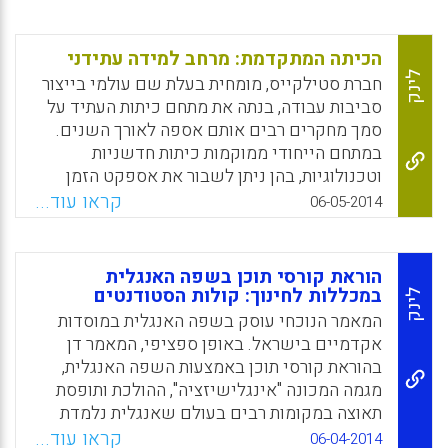
כל העוסקים במחקר וביטול הדיכוטומיה הקיימת
בין הכשרת מורים במסגרות ההשכלה הגבוהה
לבין גישות המבוססות על הכשרת מורים בבית
הכיתה המתקדמת: מרחב למידה עתידני
הספר (BERA-RSA).
לינק
חברת סטילקייס, מומחית בעלת שם עולמי בייצור
סביבות עבודה, בנתה את מתחם כיתות העתיד על
Facebook
Email
WhatsApp
X
סמך מחקרים רבים אותם אספה לאורך השנים.
במתחם הייחודי ממוקמות כיתות חדשניות
וטכנולוגיות, בהן ניתן לשבור את אספקט הזמן
והמרחב המיושנים. "הכיתה הקלאסית", טוען
קראו עוד...
06-05-2014
פרופסור עמר, "עם שיעורי הבית וכדומה אינה
תואמת את מה שהילדים אחר כך פוגשים בחוץ.
הסביבה שפיתחנו יוצרת תחושת אי וודאות, וגורמת
הוראת קורסי תוכן בשפה האנגלית
לילד למצוא את הדרך והכיוון בעצמו".
במכללות לחינוך: קולות הסטודנטים
לינק
המאמר הנוכחי עוסק בשפה האנגלית במוסדות
Facebook
Email
WhatsApp
X
אקדמיים בישראל. באופן ספציפי, המאמר דן
בהוראת קורסי תוכן באמצעות השפה האנגלית,
מגמה המכונה "אינגלישיזציה", ההולכת ותופסת
תאוצה במקומות רבים בעולם שאנגלית נלמדת
בהם כשפה זרה. שפת ההוראה במכללות להכשרת
קראו עוד...
06-04-2014