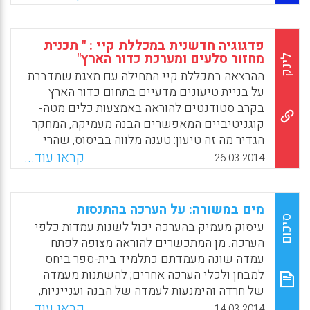
מורים במדינת ישראל היא עברית או ערבית
בהתאם להקשר, אך לאחרונה יש ניסיון להחדיר
את תופעת ה"אינגלישיזציה" גם למוסדות אלה.
פדגוגיה חדשנית במכללת קיי : " תכנית
מכללות אחדות מציעות זה כמה שנים את
מחזור סלעים ומערכת כדור הארץ"
לינק
האפשרות ללמוד קורסי תוכן באנגלית, מתוך
ההרצאה במכללת קיי התחילה עם מצגת שמדברת
התפיסה ששילוב השפה האנגלית במספר
על בניית טיעונים מדעיים בתחום כדור הארץ
קורסים ישפר את מיומנותם של הסטודנטים
בקרב סטודנטים להוראה באמצעות כלים מטה-
בשפה האנגלית ויאפשר להם גישה קלה יותר
קוגניטיביים המאפשרים הבנה מעמיקה, המחקר
למקורות, יכולת להשתתף במיזמים בין-לאומיים
הגדיר מה זה טיעון: טענה מלווה בביסוס, שהרי
ולשתף פעולה עם עמיתים ברשת ( עפרה
הנתונים מאפשרים לנסח טענה ואחר מכן צריך
קראו עוד...
26-03-2014
ענבר-לוריא, סמדר דוניצה-שמידט).
הצדקה. המחקר הציג את הקשיים של
הסטודנטים במכללות להכשרת מורים בתהליך
Facebook
Email
WhatsApp
X
של בניית טיעון מדעי בתחום כדור הארץ ודן גם
מים במשורה: על הערכה בהתנסות
בכלים שמאפשרים התמודדות עם קשיים אלה.
סיכום
עיסוק מעמיק בהערכה יכול לשנות עמדות כלפי
הוצג גם כן העידיות, תצפיות, ומדידות שבעצם
הערכה. מן המתכשרים להוראה מצופה לפתח
נותנות הסבר, מסקנה ותיאוריה ושתיהן ביחד
עמדה שונה מעמדתם כתלמיד בית-ספר ביחס
מהוות סביבתיות הצדקה.
למבחן ולכלי הערכה אחרים; להשתנות מעמדה
של חרדה והימנעות לעמדה של הבנה וענייניות,
Facebook
Email
WhatsApp
X
שרואה את ההערכה ככלי התורם לתהליכי הוראה
קראו עוד...
14-03-2014