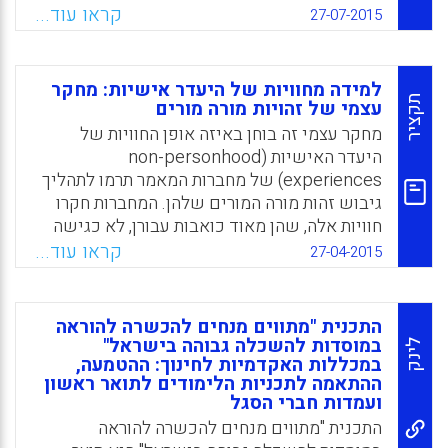
בתפיסת זהותו של 'מורה מורים חוקר' זה (אסנת
הערבית מתרחב במאמר מהמערכת הפורמלית
קראו עוד...
27-07-2015
רובין, רינה צדיק).
למערכת הכשרת המורים הערבים, תוך התמקדות
בשיח המשפטי. הדיון בזכות להשפיע על תוכני
Facebook
Email
WhatsApp
X
החינוך הוא, לטענתנו, דיון עקרוני בזכות לתרבות
למידה מחוויות של היעדר אישיות: מחקר
ובמידת החופש התרבותי שקבוצת המיעוט נהנית
תקציר
עצמי של זהויות מורה מורים
ממנו בבחירת הזהויות שלה ובקביעת הערכים
מחקר עצמי זה בוחן באיזה אופן החוויות של
שעל פיהם היא רוצה לחיות ולחנך את הדורות
היעדר האישיות (non-personhood
הבאים (אימן אגבאריה, יוסף גבארין).
experiences) של מחברות המאמר תרמו לתהליך
גיבוש זהות מורה המורים שלהן. המחברות חקרו
Facebook
Email
WhatsApp
X
חוויות אלה, שהן מאוד כואבות עבורן, לא כגישה
קורבנית אלא משום שרצו ללמוד משהו לגבי
קראו עוד...
27-04-2015
האופן שבו הן יכולות לעסוק באינטראקציות
בעייתיות אלו כדי לחדש את מחויבותן לעבודתן
כמורי מורים באוניברסיטה (Rice, Mary
התכנית "מתווים מנחים להכשרה להוראה
Frances; Newberry, Melissa; Whiting, Erin;
במוסדות להשכלה גבוהה בישראל"
לינק
Cutri, Ramona; Pinnegar, Stefinee, 2015).
במכללות האקדמיות לחינוך: ההטמעה,
ההתאמה לתכניות הלימודים לתואר ראשון
Facebook
Email
WhatsApp
X
ועמדות חברי הסגל
התכנית "מתווים מנחים להכשרה להוראה