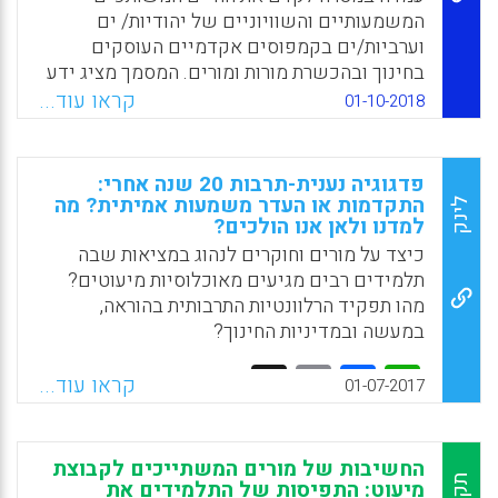
המשמעותיים והשוויוניים של יהודיות/ ים
וערביות/ים בקמפוסים אקדמיים העוסקים
בחינוך ובהכשרת מורות ומורים. המסמך מציג ידע
תיאורטי על רב תרבותיות וחינוך-רב תרבותית; יחסי
קראו עוד...
01-10-2018
כוח בין רוב ומיעוט (יהודים וערבים באקדמיה
ובמכללות להכשרת מורים); ו-23 המלצות
לפעילויות, תכניות ויוזמות במרחב המשותף של
פדגוגיה נענית-תרבות 20 שנה אחרי:
ערבים/ות ויהודים/ות באקדמיה בתחום הכשרת
התקדמות או העדר משמעות אמיתית? מה
לינק
המורות/ים.
למדנו ולאן אנו הולכים?
כיצד על מורים וחוקרים לנהוג במציאות שבה
Facebook
Email
WhatsApp
X
תלמידים רבים מגיעים מאוכלוסיות מיעוטים?
מהו תפקיד הרלוונטיות התרבותית בהוראה,
במעשה ובמדיניות החינוך?
Facebook
Email
WhatsApp
X
קראו עוד...
01-07-2017
החשיבות של מורים המשתייכים לקבוצת
מיעוט: התפיסות של התלמידים את