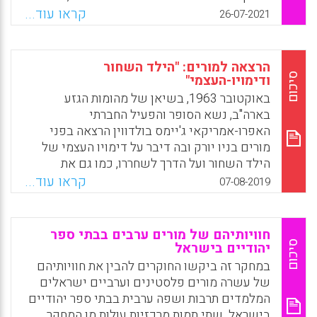
ששורשיה באקדמיה, נהפכה לסדין אדום לדידם
קראו עוד...
26-07-2021
של פעילים במפלגה הרפובליקאית בארה"ב
המבקשים למנוע את הוראתה בבתי ספר.
הרצאה למורים: "הילד השחור
Facebook
Email
WhatsApp
X
סיכום
ודימויו-העצמי"
באוקטובר 1963, בשיאן של מהומות הגזע
בארה"ב, נשא הסופר והפעיל החברתי
האפרו-אמריקאי ג'יימס בולדווין הרצאה בפני
מורים בניו יורק ובה דיבר על דימויו העצמי של
הילד השחור ועל הדרך לשחררו, כמו גם את
אמריקה כולה, מקללת הדיכוי הגזעי. למרות
קראו עוד...
07-08-2019
השנים שעברו, דברי בולדווין נותרו רלוונטיים לכל
הורה ולכל איש חינוך, במיוחד בחברות
רב-תרבותיות הסובלות מיחסים מתוחים בין רוב
חוויותיהם של מורים ערבים בבתי ספר
למיעוט
סיכום
יהודיים בישראל
במחקר זה ביקשו החוקרים להבין את חוויותיהם
Facebook
Email
WhatsApp
X
של עשרה מורים פלסטינים וערביים ישראלים
המלמדים תרבות ושפה ערבית בבתי ספר יהודיים
בישראל. שתי תמות מרכזיות עולות מן המחקר,