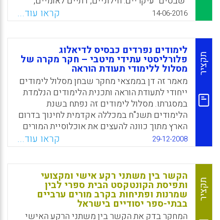
"שבטים" עיקריים: חילוניים, דתיים לאומיים,
חרדים וערבים. בנאומו הקודם תיאר הנשיא
קראו עוד...
Facebook
Email
WhatsApp
X
14-06-2016
ריבלין ארבעה יסודות הדרושים כדי לבסס
שותפות חדשה בין ארבעת המגזרים של החברה
הישראלית: תחושת ביטחון, אחריות משותפת,
לימודים נפרדים כבסיס לדיאלוג
"שוויון והוגנות" ותחושה משותפת של ישראליות.
תקציר
פלורליסטי עתידי מיטבי – חקר מקרה של
מסלול ללימודי תעודת הוראה
בכנס הנוכחי, הנשיא ריבלין מדבר על הצורך
בשינוי מוסדי ומערכתי באמצעות הצבת יעדים
מאמר זה דן בממצאי מחקר שבחן מסלול לימודים
לאומיים שניתן להסכים עליהם ולעקוב אחר
ייחודי לתעודת הוראה ותכנית הלימודים הנלמדת
ביצועם. הוא מזהה "ארבעה מנועים של שינוי"
במסגרתו. מסלול לימודים זה נפתח בשנת
החיוניים כדי ליצור שותפות בין ארבעת המגזרים
הלימודים תשנ"ח במכללה אקדמית לחינוך בדרום
של החברה הישראלית: "מערכת השירות הציבורי",
הארץ מתוך כוונה להעצים את אוכלוסיית המורים
אקדמיה ושוק העבודה, השותפות האזורית בין
לעתיד במגזר הבדווי ועל ידי כך לקדם את
קראו עוד...
29-12-2008
רשויות מקומיות ממגזרים שונים ומערכת החינוך:
האוכלוסייה הבדווית בכללותה ואת הדיאלוג ויחסי
ראובן ריבלין, 2016.
הגומלין בינה לבין האוכלוסייה היהודית בישראל.
תכנית הלימודים במסלול מתבססת על הגישה
הקשר בין משתני רקע אישי ומקצועי
Facebook
Email
WhatsApp
X
הרב-תרבותית הפרטיקולרית, ועיקרון מרכזי שלה
תקציר
ותפיסת הקונטקסט הבית ספרי לבין
שמרנות ופתיחות בקרב מורים ערביים
הוא הצורך לחזק את תחושת הדימוי העצמי של
בבתי-ספר יסודיים בישראל
הסטודנטים באמצעות העמקת הידע על מורשת
המחקר בדק את הקשר בין משתני הרקע האישי
התרבותית האסלאמית והערבית לצד חיזוק הידע