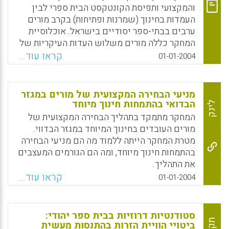
והמקצועי ותפיסת הקונטקסט הבית ספרי לבין
והמיומנויות האקדמיות. ממצאי המחקר נאספו
העמדות בחינוך (שמרנות ופתיחות) בקרב מורים
באמצעות ניתוחי תוכן איכותניים פרשניים.
ערבים בבתי-ספר יסודיים בישראל. אוכלוסיית
ראשית, נבחנה מידת ההתאמה של תכנית
המחקר כללה מורים משלוש העדות העיקריות של
הלימודים במסלול הבדווי/ערבי ללימודי תעודת
האוכלוסייה הערבית בישראל – מוסלמים, נוצרים
הוראה לעקרונות הגישה הרב-תרבותית
קראו עוד...
01-01-2004
ודרוזים, וייחודו הוא בכך שסוגיה זו טרם נחקרה
הפרטיקולרית. שנית, נבחנו ההשקפות של אנשי
במגזר זה. (אחמד עזאם)
סגל וסטודנטים שהשתתפו במסלול על מידת
ההשפעה של הלימוד בתכנית על קיומם ועל
מניעי הבחירה המקצועית של מורים במגזר
Facebook
Email
WhatsApp
X
איכותם של דיאלוגים עתידיים בין ערבים
הבדואי בהתמחות חינוך מיוחד
לינק
ליהודים בתוך הקמפוס ובחברה הישראלית ( רוני
המחקר מתמקד בתהליך הבחירה המקצועית של
ריינגולד).
מורים העובדים בחינוך המיוחד במגזר הבדווי.
מטרת המחקר הייתה ללמוד מה הם מניעי הבחירה
Facebook
Email
WhatsApp
X
בהתמחות חינוך מיוחד, ומה הם הגורמים המעצבים
את התהליך.
קראו עוד...
01-01-2004
Facebook
Email
WhatsApp
X
סטודנטיות דרוזיות בבית ספר יהודי:
ביטויי הוויית הזרות בהתנסות מעשית