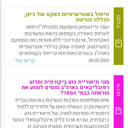
מדגיש את החשיבות של הגברת המודעות לזהויות
פנים-תרבותיות, מתוך שאיפה לגבש וללכד את
טיפול באנטישימיות כאקט של גיוון,
החברה הישראלית. בזמן שמחקרים רבים עוסקים
תקציר
הכללה והגינות
בחוויות ובאתגרים של מורים מהגרים או מורים
נעמי גרינשפאן משמשת כמנהלת "היוזמה
מאוכלוסיות מיעוט, מעטים האירו את הזרקור
לשיפור האווירה בקמפוס ברשת המעורבות
לכיוון מורים אתיופים בישראל, ומכאן נובעת
האקדמית", ארגון חינוכי ללא מטרות רווח הממוקם
חשיבותו של מחקר זה.
בוושינגטון. מאמרה עוסק בגילויי אנטישמיות
בארה"ב בשנים האחרונות ובייחוד בקמפוסים.
Facebook
Email
WhatsApp
X
היהודים על פי גרינשפאן חשים שהם בודדים
קראו עוד...
30-03-2023
במערכה נגד האנטישמיות הגואה. תחושה זו חזקה
במיוחד בקמפוסים שבהם האנטישמיות אינה
מטופלת ברצינות.
מהי תיאוריית גזע ביקורתית ומדוע
סיכום
רפובליקאים בארה"ב מנסים למנוע את
Facebook
Email
WhatsApp
X
הוראתה בבתי הספר?
אחת ממלחמות התרבות הנערכות בארצות הברית
ניטשת סביב השאלה האם על תלמידים ללמוד
היסטוריה ואזרחות לאורה של תיאוריית גזע
ביקורתית, שהיא ארגז כלים אינטלקטואלי הנועד
לבחון גזענות מערכתית. מסגרת חשיבה זו,