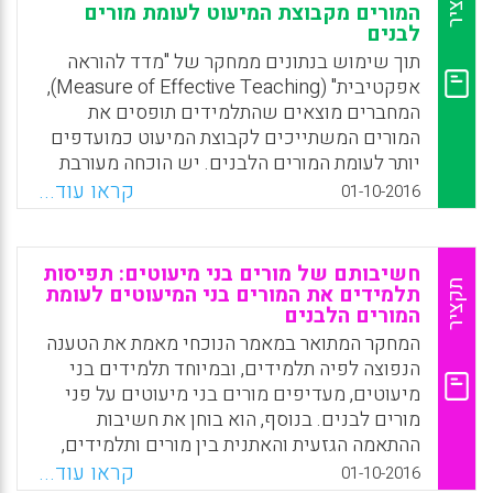
תקציר
המורים מקבוצת המיעוט לעומת מורים
לבנים
תוך שימוש בנתונים ממחקר של "מדד להוראה
אפקטיבית" (Measure of Effective Teaching),
המחברים מוצאים שהתלמידים תופסים את
המורים המשתייכים לקבוצת המיעוט כמועדפים
יותר לעומת המורים הלבנים. יש הוכחה מעורבת
לכך שהתאמה של גזע בין תלמידים למורים
קראו עוד...
01-10-2016
מקושרת לתפיסות מועדפות יותר מצד התלמידים
(Hua-Yu Sebastian Cherng and Peter F.
Halpin, 2016).
חשיבותם של מורים בני מיעוטים: תפיסות
תקציר
תלמידים את המורים בני המיעוטים לעומת
Facebook
Email
WhatsApp
X
המורים הלבנים
המחקר המתואר במאמר הנוכחי מאמת את הטענה
הנפוצה לפיה תלמידים, ובמיוחד תלמידים בני
מיעוטים, מעדיפים מורים בני מיעוטים על פני
מורים לבנים. בנוסף, הוא בוחן את חשיבות
ההתאמה הגזעית והאתנית בין מורים ותלמידים,
ועומד על הסיבות להעדפת התלמידים בני
קראו עוד...
01-10-2016