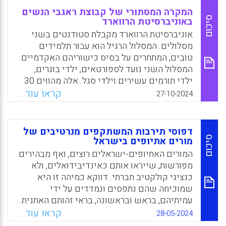
המקרה המסתורי של קבוצת ראגבי הנשים
סיכום
באוניברסיטת הרווארד
אוניברסיטת הרווארד מקבלת סטודנטים בשני
מסלולים. המסלול הרגיל הוא עבור תלמידים
טובים, המתחרים על בסיס כישוריהם האקדמיים.
המסלול השני נועד לספורטאים, ילדי בוגרים,
ילדי תורמים עשירים וילדי סגל. אלה מהווים 30
אחוז מהסטודנטים של הרווארד, ויש הרואים בכך
קראו עוד...
27-10-2024
בגידה בעקרון המריטוקרטיה. הסיפור התחיל
בסטודנטים יהודים
דפוסי תירבות המשתקפים מנרטיבים של
Facebook
Email
WhatsApp
X
סיכום
מורים אתיופים בישראל
המורים האתיופים-ישראלים רוצים, ואף מבהירים
מפורשות, שייראו אותם כאינדיבידואלים, ולא
כנציגי קולקטיב חברתי. דווקא כמיהה זו היא
שמוכיחה שהם נתפסים ונמדדים על ידי
עמיתיהם, בראש ובראשונה, בראי זהותם האתנית.
זוהי תופעה סוציולוגית מורכבת המשקפת מתח בין
קראו עוד...
28-05-2024
זהות מקצועית לבין זהות תרבותית. מחקר זה