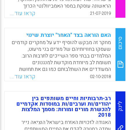
הראשונה עוסקת במסר האמביוולנטי הכרוך
בהוראת ערבית כשפת האויב וככלי לעידוד
קראו עוד...
21-07-2019
ולבניית שלום, ואילו השנייה מבהירה כיצד מורים
השייכים למיעוט מנתבים דרכם ומתמודדים עם
המתח בין זהותם הלאומית (פלסטינית) לבין
האם הוראה בצד "האחר" יוצרת שינוי
זהותם המקצועית באמצעות שימוש במודל
סיכום
מחקר זה מבקש להוסיף ידע על מחקרים קודמים
נרטיבי. בסיום המאמר החוקרים המתייחסים גם
שעסקו בחוויותיהם של מורים בני מיעוט,
להשלכות הרלוונטיות להוראה ולהכשרת מורים
המלמדים בבתי ספר השייכים לתרבות הרוב.
בחברות החיות במצבי קונפליקט.
תשומת לב מיוחדת מוקדשת למנגנונים
המעודדים את השתלבותם כמו גם את תחושת
Facebook
Email
WhatsApp
X
הערך העצמי של מורים, במיוחד בחברות שסועות.
קראו עוד...
02-10-2018
המחקר מתמקד בחוויותיהם של מורים
פלסטינים-אזרחי ישראל בבתי ספר חילוניים
דוברי עברית בישראל.
רב-תרבותיות וחיים משותפים בין
יהודים/ות וערבים/ות במוסדות אקדמיים
לינק
Facebook
Email
WhatsApp
X
להכשרת מורים ומורות: מסמך המלצות
2018
האגודה לזכויות האזרח בישראל הוציאה נייר
עמדה במטרה לקדם את החיים המשותפים