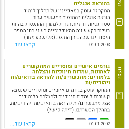
תקציר
בהוראת אנגלית
מחקר זה עוסק במאפייניו של תהליך לימוד
הוראת אנגלית בהתנסות המעשית עבור
סטודנטיות דרוזיות הזרות למערך ההתנסות, בהיותן
בעלות רקע שונה מהאוכלוסייה בשני בתי הספר
היסודיים שבהם הן התנסו. (אלישבע מזור)
קראו עוד...
01-01-2003
Facebook
Email
WhatsApp
X
גורמים אישיים ומוסדיים המתקשרים
תקציר
לאמונות, עמדות חינוכיות והצלחה
בלמודים: מתכשרים/ות להוראה בדואים/ות
ויהודים/ות
המחקר עוסק בגורמים אישיים ומוסדיים שנמצאו
קשורים לעמדות חינוכיות ולהצלחה בלימודים
אצל מתכשרים/ות להוראה בדואים/ות ויהודים/ות,
במהלך הכשרתם. (דיתה פישל)
Facebook
Email
WhatsApp
X
קראו עוד...
01-01-2002