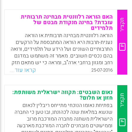
המיעוטים את המורים בעלי המוצא המשותף להם.
Facebook
Email
WhatsApp
X
האם הוראה רלוונטית מבחינה תרבותית
תקציר
עובדת? בחינה מנקודת מבטם של
תלמידים
הוראה רלוונטית מבחינה תרבותית או הוראה
נענית-תרבות היא הוראה המתבססת על הרקעים
התרבותיים השונים ועל הידע של תלמידים, ורואה
בהם נכסים חשובים. מאמר זה משתמש במדגם
רחב ומגוון ברחבי ארה"ב, ומראה כי יש מתאם חזק
בין הוראה רלוונטית מבחינה תרבותית לבין
קראו עוד...
25-07-2016
הישגים בלימודים והתפתחות של זהות
אתנית-גזעית, בעיקר כאשר המדובר בתלמידים
מקבוצות מיעוטים. ייחודו של המחקר נעוץ בכך
נאום השבטים: תקווה ישראלית משותפת:
שהוא מביא בחשבון את נקודות המבט של
תקציר
חזון או חלום?
התלמידים עצמם, ואינו מסתפק במקרי מבחן של
בפתיחת נאומו הנוכחי מתייחס ריבלין לנאום
כיתות בודדות. התלמידים מילאו שאלונים
שנשא במלאות שנה לכהונתו, ובו טען כי החברה
שעסקו בהזדמנויות שקיבלו ללמוד על נושאים
הישראלית משתנה מחברה המורכבת מרוב
כתרבויות אחרות, חשיבות הגזע והתרבות בחברה
וממיעוטים מובחנים לחברה המורכבת מארבעה
וגזענות.