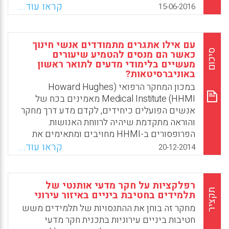
המחקר שלהם לניתוח של פרקטיקות כיתתיות
קראו עוד...
15-06-2016
בהתבסס על מסגרת תיאורטית המערבת ממדים
ספציפיים וכלליים של הוראת המדעים. תוצאות
המחקר מראות שלא ניתן לייחס את הקשיים
עם אילו אתגרים מתמודדים אנשי חינוך
שבהם נתקלו התלמידים רק למאפיינים האישיים
סיכום
כאשר הם מנסים להטמיע שיעורים
שלהם (שלב ההתפתחות של דפוס החשיבה
מעשיים בלימודי מדעים לתואר ראשון
באוניברסיטאות?
המדעי, למידה קודמת וכו'). במקום זאת, הקשיים
במכון המחקר הרפואי (Howard Hughes
מופיעים כקשורים בעיקר לפרקטיקות ההוראה
Medical Institute (HHMI מאמינים בכח של
ולפוטנציאל שיש לפרקטיקות הללו במונחים של
אנשים הפועלים כיחידים, לקדם מדע דרך מחקר
מתן אפשרות לתלמידים לרכוש מושגים אלה
והוראה מתקדמת שיהיה לרווחת האנושות.
(Hasni, Abdelkrim; Dumais, Nancy; Roy,
הפרופסורים ב-HHMI מחויבים ומתאימים את
Patrick, 2016).
עצמם להכשרת סטודנטים לתואר ראשון למדעים
קראו עוד...
20-12-2014
Facebook
Email
WhatsApp
X
ובמיוחד ליצירת מעורבות רבה יותר של
הסטודנטים בתהליך הלמידה. שיטות ההוראה
המתקדמות במכון מחקר רפואי זה במדעים,
רפלקציות על חקר מדעי אותנטי של
השמות דגש על התנסות מעשית, החלו לחלחל
תקציר
תלמידים בחטיבת ביניים באיזור עירוני
בקהילה האקדמית, וגרמו להנאה והתלהבות בקרב
מחקר זה בוחן את ההתנסויות של תלמידים משש
הלומדים. בכתבה זו, ארבעה פרופסורים של
חטיבות ביניים עירוניות בתכנית חקר מדעי
HHMI משתפים אותנו בכמה מהאתגרים שעמדו