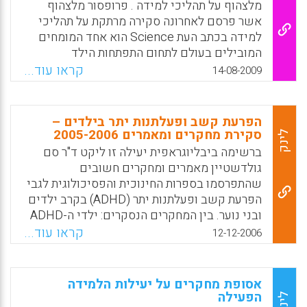
זמן של כמה שנים. כלומר, תהליך ההטמעה של
מלצהוף על תהליכי למידה . פרופסור מלצהוף
המורים שנחשפו לשיטות מחקר ועסקו במחקר
אשר פרסם לאחרונה סקירה מרתקת על תהליכי
הוא איטי אך בסופו של דבר משפיע משמעותית
למידה בכתב העת Science הוא אחד המומחים
על התעניינות התלמידים, הסקרנות שלהם
המובילים בעולם לתחום התפתחות הילד
וההתקדמות שלהם בתחומי המדעים בבתי הספר.
והפעוטות. בסקירתו המלומדת המבוססת על מאות
קראו עוד...
14-08-2009
מחקרים בתחומי התפתחות הילד
Facebook
Email
WhatsApp
X
והנוירופסיכולוגיה מציג פרופסור Andrew
Meltzoff את התובנות העיקריות שהתגבשו בקרב
הפרעת קשב ופעלתנות יתר בילדים –
חוקרים עד היום לגבי תהליכי למידה אצל ילדים.
סקירת מחקרים ומאמרים 2005-2006
לינק
המחקרים החדשים מחזקים במיוחד את
ברשימה ביבליוגראפית יעילה זו ליקט ד"ר סם
חשיבותם של שלוש עקרונות לגבי למידה אצל
גולדשטיין מאמרים ומחקרים חשובים
ילדים: הלמידה היא ביסודה חישובית , ומבוססת
שהתפרסמו בספרות החינוכית והפסיכולוגית לגבי
על יכולות מוקדמת לזיהוי ופענוח דפוסים וצורות.
הפרעת קשב ופעלתנות יתר (ADHD) בקרב ילדים
הלמידה היא ביסודה חברתית וכבר בגיל צעיר
ובני נוער. בין המחקרים הנסקרים: ילדי ה-ADHD
מבוססת על אינטראקציה עם אחרים. טכנולוגיות
וצפייה בטלביזיה, סכנת התאבדויות בקרב ילדים
קראו עוד...
12-12-2006
אינטרנט חדשניות כגון רשתות חברתיות (
עם תסמונת ה-ADHD, השלכות ארוכות הטווח של
פייסבוק וכדומה ) מבוססות , על כן, על הצורך
ה-ADHD לאחר תקופה של 10 שנים, אימון
החברתי של בני אדם ללמוד ביחד ואחד מהשני.
משפחות לטיפול בילדים בעלי ADHD באמצעות
אסופת מחקרים על יעילות הלמידה
הלמידה מבוססת על תשדורות ממעגלי מוח אשר
האינטרנט. עמידות לאורך זמן של תסמונת ה-
הפעילה
לינק
אצל הלומדים נעים באותו כיוון ומתבייתים על