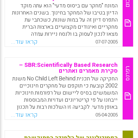
סיכום
ומקיף המסביר בצורה שיטתית וברורה את כל
המונח "מחקר עם ביסוס מדעי" הוא עתה מוקד
הידע המחקרי שהצטבר עד כה על דרכי רכישת
הדיון בטיבו של המחקר בחינוך. בשנים האחרונות
שפה אצל ילדים. על פי הביקורת החמה
התפרס דיון זה על במות שונות, כשכתבי עת
שהתפרסמה בכתב העת Childhood Education
מחקריים ואיגודים מקצועיים בארצות הברית
מצליח פרופסור O'Grady להקנות לנו תמונה טובה
מצאו לנכון לעסוק בו ולנסח ניירות עמדה
ובהירה של כל תהליכי רכישת השפה וגם להצביע
המתייחסים אליו. במאמר זה, אשר התפרסם
קראו עוד...
07-07-2005
על התרומות של החוקרים בתחום זה החשוב
במקור בכתב העת 'שבילי מחקר' של מכון מופ"ת,
למורים ולאנשי חינוך המלמדים בבתי הספר
מוסבר הרקע לדיון המחודש על התפתחות התחום
היסודיים.
של מחקר עם ביסוס מדעי. מוגדר מהו מחקר עם
SBR:Scientifically Based Research –
ביסוס מדעי בחינוך; ומובאים עמדות של ארגונים
רפרנס
סקירת מאמרים ואתרים
Facebook
Email
WhatsApp
X
העוסקים במחקרחינוכי. כמו כן ,מוצג בקיצור
החקיקה של תכנית No Child Left Behind משנת
הדיון שהתקיים בעניין זה ברשות המחקר במכון
2002 קובעת כי תוקפם של מחקרים חינוכיים
מופ"ת (לאה קוזמינסקי)
המשמשים בסיס ליישום של רפורמות חינוכיות
ייבחנו על פי קריטריונים ועדויות המבוססות
Facebook
Email
WhatsApp
X
באופן מדעי. לקביעה זו השלכות רבות על תכנון
והערכה של תוכניות לימודים. מצד אחד יש
קראו עוד...
05-04-2005
הרואים בכך הזדמנות לבסס את מדע החינוך, מצד
שני יש הרואים את גישת ה-SBR כצרה מדי.
סקירה באינטרנט של אתרים ומאמרים מרכזיים