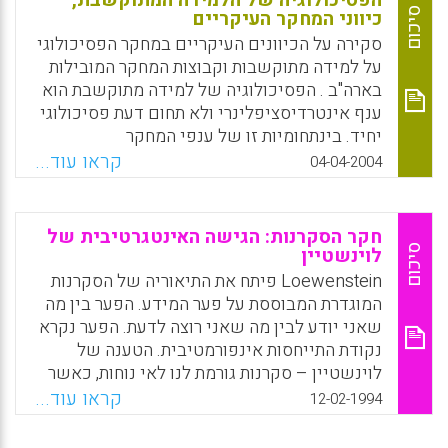
הפסיכולוגיה של הלמידה המתוקשבת,
בנושא.
סיכום
כיווני המחקר העיקריים
סקירה על הכיוונים העיקריים במחקר הפסיכולוגי
Facebook
Email
WhatsApp
X
על למידה מתוקשבות וקבוצות המחקר המובילות
בארה"ב . הפסיכולוגיה של למידה מתוקשבת הוא
ענף אינטרדיסציפלינרי ולא תחום דעת פסיכולוגי
יחיד. בינתחומיות זו של ענפי המחקר
בפסיכולוגיה מוצדקת למדי כי תחום הלמידה
קראו עוד...
04-04-2004
המתוקשבת הוא תופעה מורכבת אותה יש לחקור
מזוויות מרובות ושונות ומכיוונים שונים של תחומי
דעת פסיכולוגיים כגון פסיכולוגיה קוגניטיבית,
חקר הסקרנות: הגישה האינטגרטיבית של
פסיכולוגיה התפתחותית, פסיכולוגיה חברתית,
סיכום
לוינשטיין
פסיכולוגיה חינוכית ופסיכולוגיה נוירולוגית.
Loewenstein פיתח את התיאוריה של הסקרנות
בסקירה מוצגות בקצרה כמה תיאוריות חשובות
המוגדרת המבוססת על פער המידע. הפער בין מה
אשר פותחו ע"י חוקרי הפסיכולוגיה של הלמידה
שאני יודע לבין מה שאני רוצה לדעת. הפער נקרא
המתוקשבות.
נקודת התייחסות אינפורמטיבית. הטענה של
לוינשטיין – סקרנות גורמת לנו לאי נוחות, כאשר
Facebook
Email
WhatsApp
X
יש לנו פער במידע יש לנו אי נוחות ומה שגורם
קראו עוד...
12-02-1994
לסיפוק זה הפיתרון ולכן זה מה שמסביר שמרצון
אנו פונים למצבים מסקרנים. קיימות מספר