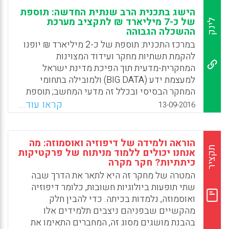
הישג בתכנית הרב שנתית החדשה: תוספת
של כ-7 מיליארד ₪ לתקציב מערכת
לינק
ההשכלה הגבוהה
במרכז התכנית: תוספת של כ-2 מיליארד ₪ יופנו
להקמת תשתיות מחקר ועידוד המצוינות
המחקרית-מדעית תוך הפיכת מדינת ישראל
למעצמת ידע (BIG DATA) ולמובילה בתחומי
המחקר הבסיסי ובכלל זה מדעי המחשב; תוספת
של כ-1 מיליארד ₪ לשילוב אוכלוסיות ייחודיות
קראו עוד...
13-09-2016
במערכת ההשכלה הגבוהה, ובכלל זה: ערבים,
חרדים, המגזר האתיופי ותושבי הפריפריה (סה”כ
התקציב לשילוב יעמוד על 2.3 מיליארד ₪ );
הוראה ולמידה של דיפוזיה ואוסמוזה: מה
הכשרת הון אנושי איכותי והתאמתו לצרכי המשק
תקציר
אנחנו יכולים ללמוד מניתוח של פרקטיקות
כיתתיות? חקר מקרה
והתעסוקה; קידום הבינלאומיות במערכת
ההשכלה הגבוהה במסגרתה יגיעו אלפי סטודנטים
המטרה של מחקר זה היא לתאר את הדרך שבה
מאמריקה, אירופה והמזרח הרחוק ללמוד בישראל
שתי תופעות ביולוגיות חשובות, כלומר דיפוזיה
(המועצה להשכלה גבוהה).
ואוסמוזה, נלמדות בכיתה. כדי להבין חלק
מהקשיים שבפניהם ניצבים תלמידים אלו
Facebook
Email
WhatsApp
X
בהבנת מושגים מסוג זה, המחברים התאימו את