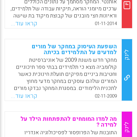
אותנטי. המחקר מסתמך על נתונים הכוללים
ועומדים בפניהם (Nicole Kresge).
ערכים מיומני הוראה, תיקיות עבודה של תלמידים,
וראיונות חצי מובנים של קבוצת מיקוד בת שישה
Facebook
Email
WhatsApp
X
משתתפים (Rivera Maulucci, Maria S. Brown,
קראו עוד...
01-11-2014
Bryan A. Grey, Salina T. Sullivan, Shayna).
Facebook
Email
WhatsApp
X
השפעת העיסוק במחקר של מורים
למדעים על התלמידים בכיתה
לינק
מחקר חדש משנת 2009 של אוניברסיטת
קולומביה מצא כי תלמידים בבתי ספר תיכוניים
וחטיבות ביניים מפיקים תועלת חינוכית כאשר
המורים שלהם עוסקים במחקר מדעי מחוץ
לתכנית הלימודים. במסגרת המחקר נבדקו מורים
למדעים מניו יורק שהשתתפו בתכנית מחקרית
קראו עוד...
02-11-2009
באוניברסיטת קולומביה ((CUSRP, כאשר
במקביל בדק המחקר גם את התקדמותם
והישגיהם של התלמידים בכיתות המדעים
מה למדו המומחים להתפתחות הילד על
שלמדו אצלם. ממצאי המחקר מלמדים כי
למידה ?
לינק
ההשפעה על התלמידים אינה מיידית אלא לאורך
התובנות של הפרופסור לפסיכולוגיה אנדריו