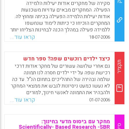
ADHD, מודעות עצמית של תלמידי בתי ספר
סקירה של מחקרים אודות יעילות הלמידה
מעגלי קליטה דומים. ילדים צעירים צריכים דבר
להפרעת ה- ADHD, ההתקדמות במחקר לגבי
הפעילה. המחקרים מבאים עדויות משכנעות
ראשון תקשורת חברתית על מנת ללמוד ורק אח"כ
סימפטומים של ADHD וגנטיקה (האם ניתן לחזות
אודות יעילות הלמידה הפעילה בכיתה ומחוץ לה.
טכנולוגיה אבל השילוב בין השניים יעיל ביותר
מראש את התפרצות הסימפטומים של ADHD על
המחקרים הוכיחו כי כיתות לימוד שנחשפו
לתהליכי הלמידה טוען פרופסור Andrew
סמך שונות.
ללמידה פעילה במהלך הכנה לבחינות הצליחו יותר
Meltzoff.
בבחינות בהשוואה לכיתות שלמדו בשיטה הרגילה
קראו עוד...
Facebook
Email
WhatsApp
X
18-07-2006
Facebook
Email
WhatsApp
X
של העברת התכנים בהרצאה או בקריאת חומרים
עצמאית. כל כתבי העת שנבדקו ע"י פרופסור
Mark Morton הם שפיטים מבחינה מדעית והם
כיצד ילדים רוכשים שפה? ספר חדש
מכסים את תחומי הפסיכולוגיה החינוכית,
תקציר
גם אחרי שלושה עשורים של מחקר אודות דרכי
הטכנולוגיה החינוכית, הפדגוגיה והוראת המדעים.
רכישת שפה על ידי ילדים חסרה לנו תמונה
המחבר מדגיש כי הממצאים שאסף נועדו במקור
שלמה ובהירה של התהליכים בתחום הנ"ל. עד כה
לשכנע את הסטודנטים הספקניים הלומדים אצלו
לא נעשו כמעט ניסיונות לגבש את ממצאי המחקר
בדבר חשיבות שיטת הלמידה הפעילה בקורסים
ולהבהיר את התמונה לאנשי חינוך, למורים
האקדמאיים השונים שהוא ועמיתיו מעבירים
ולהורים שאינם מומחים אקדמאיים בתחום.
קראו עוד...
01-07-2006
בתחומי הניהול (Mark Morton)
פרופסור William O'Grady חוקר ומרצה בכיר
ללינגןויסטיקה באוניברסיטת הוואי המשמש גם
Facebook
Email
WhatsApp
X
חוקר אורח באוניברסיטת קמברידג' החליט
מחקר עם ביסוס מדעי בחינוך:
להתמודד עם אתגר זה והתוצאה היא ספר חדש
Scientifically- Based Research -SBR