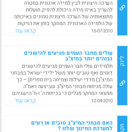
לקראת המבדקים הללו ( טלילה נשר).
הערכה חיצונית לבין למידה ארגונית במטרה
להעריך באיזו מידה היכולת להפיק תועלות
Facebook
Email
WhatsApp
X
מתוצאותיה של הערכה חיצונית טמונים באיכותה
של הלמידה הארגונית. המחקר בוחן את הזיקות
שבין מאפייני הלמידה הארגונית הבית ספרית
קראו עוד...
15-07-2010
לבין הערכה חיצונית באמצעות מבחני המיצ"ב:
בהתייחס להיערכות לקראתם, לשימוש
בתוצאותיהם ולקשר שלהם להישגי הלומדים
עולים מחבר העמים מגיעים להישגים
במבחנים אלה.ממצאי המחקר העיקריים ברובד
גבוהים יותר במיצ"ב
לינק
הכמותי מצביעים על מתאמים חיוביים מובהקים
תלמידים עולי חבר העמים מגיעים להישגים
בין משתני הלמידה הארגונית (מכניזמים, תרבות
דומים ואף טובים יותר משל ילידי ישראל במבחני
ומדיניות) למשתני הפקת תועלת מההערכה (ניתוח
המיצ"ב) מדדי יעילות וצמיחה בית ספרית) – כך
נתונים ופעולות מונחות נתונים). למכניזמים
עולה מניתוח מבחני המיצ"ב שביצעה ראמ"ה.
ללמידה ארגונית על משתניו השונים (מכניזם
ממצאי המחקר מגלים כי בכיתות ה' ו-ח' הישגיהם
להערכה, לפיתוח מקצועי ולטיפול במידע) יש
של ילידי חבר העמים במתמטיקה ובמדע
קראו עוד...
12-04-2010
מתאמים רבים יותר ומובהקים סטטיסטית עם
וטכנולוגיה דומים להישגיהם של ילידי ישראל.
משתני ההישגים בהשוואה למתאמים של משתני
באנגלית הישגיהם אף גבוהים ב-15-20 נקודות
תרבות הלמידה (ערכים ומדיניות) לבין הישגים.
בממוצע מהישגי התלמידים ילידי ישראל ( טלילה
האם מבחני המיצ"ב טובים או רעים
באופן כללי ניתן לומר, שמנגנוני הלמידה בכלל
נשר).
תקציר
למערכת החינוך שלנו ?
ומנגנוני הערכה בפרט מסייעים בהבניה של