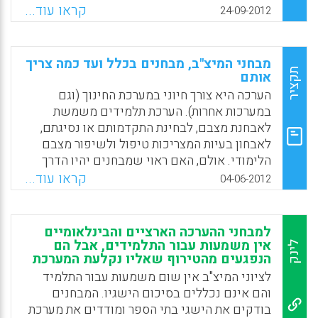
שאיננו מדיד – למשל מקצועות שאינם כלולים
קראו עוד...
24-09-2012
בבחינות המיצ"ב – הפך ללא נחשב. המבחנים
האין-סופיים, והאיום הלא-מרומז הטמון בהם, גם
הביאו את בתי הספר להדגיש את המימד הטכני
מבחני המיצ"ב, מבחנים בכלל ועד כמה צריך
שבהוראת המקצועות שכן נבחנים עליהם, שהרי
תקציר
אותם
"חייבים להספיק את כל החומר לפני המבחן". אין
הערכה היא צורך חיוני במערכת החינוך (וגם
זמן לשאלות או לחקירה, ללמידה שבסופו של דבר
במערכות אחרות). הערכת תלמידים משמשת
מעניינת ומהותית יותר מסתם שינון ( אור קשתי) .
לאבחנת מצבם, לבחינת התקדמותם או נסיגתם,
לאבחון בעיות המצריכות טיפול ולשיפור מצבם
Facebook
Email
WhatsApp
X
הלימודי. אולם, האם ראוי שמבחנים יהיו הדרך
היחידה או העיקרית, להערכתם של תלמידים?
קראו עוד...
04-06-2012
האם אין בהם מרכיב חזק ומודגש מדי של איום
על התלמידים? האם אין בהם כדי להטיל מורא על
המורים עצמם, באשר גם הם עצמם נבחנים? האם
למבחני ההערכה הארציים והבינלאומיים
אין באיום כזה להחליש מוטיבציה במקום
אין משמעות עבור התלמידים, אבל הם
לינק
לחזקה? ( יורם אורעד) .
הנפגעים מהטירוף שאליו נקלעת המערכת
לציוני המיצ"ב אין שום משמעות עבור התלמיד
Facebook
Email
WhatsApp
X
והם אינם נכללים בסיכום הישגיו. המבחנים
בודקים את הישגי בתי הספר ומודדים את מערכת