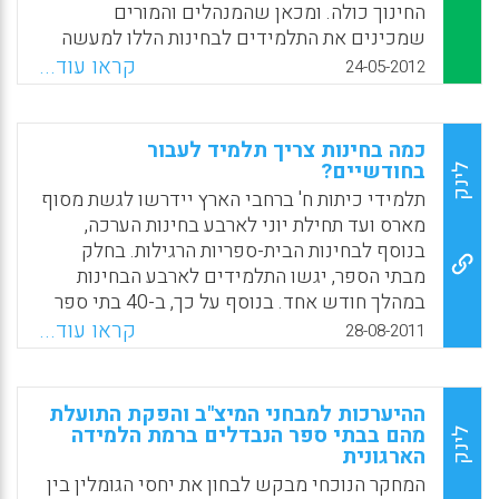
החינוך כולה. ומכאן שהמנהלים והמורים
שמכינים את התלמידים לבחינות הללו למעשה
מפקיעים מהילדים את החינוך שלו הם זכאים
קראו עוד...
24-05-2012
כדי להיראות טוב בעיני משרד החינוך. זה כל
הסיפור. אינטרסים צרים של מורים ומנהלים
מפוחדים מפני התוצאות, כל אחד לחוץ מאלה
כמה בחינות צריך תלמיד לעבור
שמעליו, וכל כובד המשקל הזה מונח על כתפיהם
בחודשיים?
לינק
הצרות של התלמידים ( נורית קנטי) .
תלמידי כיתות ח' ברחבי הארץ יידרשו לגשת מסוף
מארס ועד תחילת יוני לארבע בחינות הערכה,
Facebook
Email
WhatsApp
X
בנוסף לבחינות הבית-ספריות הרגילות. בחלק
מבתי הספר, יגשו התלמידים לארבע הבחינות
במהלך חודש אחד. בנוסף על כך, ב-40 בתי ספר
יידרשו תלמידים לגשת לבחינה בינלאומית
קראו עוד...
28-08-2011
נוספת. בעוד שבאופן רשמי מנחה משרד החינוך
את בתי הספר שלא להקדיש את זמן ההוראה
להכנה למבחנים הארציים והבינלאומיים, הלחץ
ההיערכות למבחני המיצ"ב והפקת התועלת
שבו נתונים המנהלים והמורים, שיכולותיהם
מהם בבתי ספר הנבדלים ברמת הלמידה
לינק
הארגונית
נמדדות באמצעות מבדקים אלה, גורם להם
להכניס את התלמידים למשטר למידה קפדני
המחקר הנוכחי מבקש לבחון את יחסי הגומלין בין