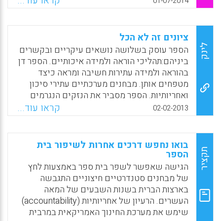
קראו עוד...
01-07-2014
מהעובדה שהיא מעמידה מראה מול פני
Facebook
Email
WhatsApp
X
הישראלים המתעניינים במצבה של החברה
שבתוכה הם חיים. הדמות הנשקפת מהמראה
ציונים זה לא הכל
הזאת חייבת לעורר דאגה, גם אם היא מוכרת היטב
לינק
הספר עוסק בשלושה נושאים עיקריים ובקשרים
מזה שנים. החוברת, שכותרתה עניינית ויבשה —
ביניהם:תהליכי הוראה ולמידה איכותיים. הספר דן
"תמונת מצב המדינה: תרשימים בנושאי חברה
בהוראה ולמידה עתירות חשיבה ומראה כיצד
וכלכלה בישראל" — מביאה, כמו בכל שנה, שפע
מטפחים אותן. מבחנים מערכתיים עתירי סיכון
נתונים על מצבה של החברה הישראלית בתחומים
ואחריותיות. הספר מסביר את הנזקים הנגרמים
שונים ומגוונים, שהחינוך הוא המרכזי שבהם
להוראה וללמידה עקב משטר הבחינות, ומציע
קראו עוד...
02-02-2013
(אריה דיין).
לשדר “אמון במקום סיכון”. רפורמות חינוכיות.
הספר טוען כי הרפורמות עוסקות בשינוי ההיבטים
Facebook
Email
WhatsApp
X
המבניים־ארגוניים והכלכליים־מנהליים של
בואו נחפש דרכים אחרות לשיפור בית
מערכות חינוך, במקום לעסוק בתהליכי ההוראה
תקציר
הספר
והלמידה ולכן החינוך אינו משתנה. ( ענת זוהר) .
הגישה שאפשר לשפר בית ספר באמצעות לחץ
של מבחנים סטנדרטיים חיצוניים התגבשה
Facebook
Email
WhatsApp
X
בארצות הברית בשנות השבעים של המאה
העשרים. הרעיון של אחריותיות (accountability)
שימש את מערכת החינוך האמריקאית במרבית