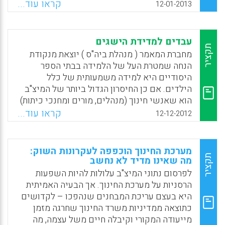
הרפורמות שלה, ובתחילת המאה העשרים ואחת
קראו עוד...
12-01-2013
אימצה אותו מערכת החינוך הישראלית בהתלהבות
בהתאם להמלצות ועדת דוברת. אבל אנחנו, בניגוד
לאמריקאים, לא ליווינו את יישום רעיון
עבדים למדידת הישגים
האחריותיות במחקר מתאים שיבדוק את יעילותו (
תקציר
מחברת המאמר ( מנהלת ביה"ס ) יוצאת מנקודת
דוד נבו) .
הנחה שמטרת העל של הלמידה בבתי הספר
היסודיים היא למידה משמעותית של כלל
Facebook
Email
WhatsApp
X
הילדים. אם כן החיסרון הגדול ביותר של המיצ"ב
הוא שאנשי חינוך (מנהלים, מורים ומחנכי כיתות)
נעשים עבדים למדידת הישגים, במקום לטפח
קראו עוד...
12-12-2012
למידה משמעותית, סקרנות, חשיבה, יצירתיות
והערכה למקצוע הנלמד.
מערכת החינוך הוכפפה לעקרונות השוק:
Facebook
Email
WhatsApp
X
תקציר
מה שאינו מדיד לא נחשב
לפרסום נתוני המיצ"ב עלולות להיות השפעות
הרסניות על מערכת החינוך. אך הבעיה האמיתית
היא בעצם עריכת המבחנים שנהפכו – לקדושים
כתוצאה ממדיניות משרד החינוך שחרגה מזמן
מייעודה המקורי וקיבלה חיים משל עצמה, מה