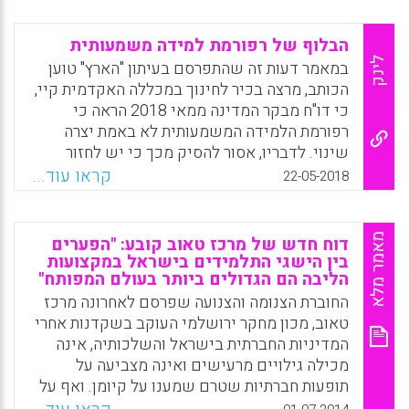
יותר כלפי בית הספר, מוריהם, חבריהם והלימודים.
בית הספר מדורג מעל לממוצע הארצי ומעל
הבלוף של רפורמת למידה משמעותית
לממוצע בקרב בתי ספר בעלי רקע דומה ברוב
לינק
במאמר דעות זה שהתפרסם בעיתון "הארץ" טוען
המדדים של מוטיבציה, סקרנות, תחושת מסוגלות
הכותב, מרצה בכיר לחינוך במכללה האקדמית קיי,
ולמידה איכותית.
כי דו"ח מבקר המדינה ממאי 2018 הראה כי
רפורמת הלמידה המשמעותית לא באמת יצרה
Facebook
Email
WhatsApp
X
שינוי. לדבריו, אסור להסיק מכך כי יש לחזור
להוראה שמרנית שבמרכזה שינון צייתני של חומר
קראו עוד...
22-05-2018
ופליטתו במבחנים סגורים הבודקים את יכולתו
של התלמיד לכוון לתשובה נכונה אחת: תשובתו
של המורה. במקום זאת, חיוני לשמר את המעורבות
מאמר מלא
דוח חדש של מרכז טאוב קובע: "הפערים
האישית של כל התלמידים בלמידה (ולא רק
בין הישגי התלמידים בישראל במקצועות
המצטיינים או הצייתנים שבהם), את העניין
הליבה הם הגדולים ביותר בעולם המפותח"
והסקרנות שלהם בנלמד, את תחושת האוטונומיה
החוברת הצנומה והצנועה שפרסם לאחרונה מרכז
לבטא את כישוריהם ויכולותיהם ואת תחושת
טאוב, מכון מחקר ירושלמי העוקב בשקדנות אחרי
המסוגלות והחשיבה היצירתית והביקורתית.
המדיניות החברתית בישראל והשלכותיה, אינה
מטרתה הראויה מערכת החינוך אינה להעביר חומר
מכילה גילויים מרעישים ואינה מצביעה על
לתלמידים פסיביים ולהכינם להצטיינות במבחני
תופעות חברתיות שטרם שמענו על קיומן. ואף על
המיצ"ב או הבגרות.
פי כן, יש בה עניין לא מבוטל, הנובע בעיקר