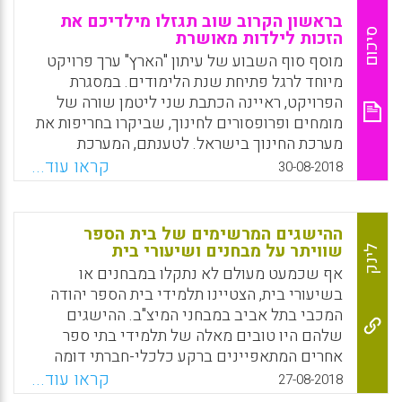
בראשון הקרוב שוב תגזלו מילדיכם את
סיכום
הזכות לילדות מאושרת
מוסף סוף השבוע של עיתון "הארץ" ערך פרויקט
מיוחד לרגל פתיחת שנת הלימודים. במסגרת
הפרויקט, ראיינה הכתבת שני ליטמן שורה של
מומחים ופרופסורים לחינוך, שביקרו בחריפות את
מערכת החינוך בישראל. לטענתם, המערכת
מגבילה וחוסמת את הילדים, מזיקה להם ופוגמת
קראו עוד...
30-08-2018
באושרם – ובוודאי שאינה משיגה את יעדיה.
Facebook
Email
WhatsApp
X
ההישגים המרשימים של בית הספר
שוויתר על מבחנים ושיעורי בית
לינק
אף שכמעט מעולם לא נתקלו במבחנים או
בשיעורי בית, הצטיינו תלמידי בית הספר יהודה
המכבי בתל אביב במבחני המיצ"ב. ההישגים
שלהם היו טובים מאלה של תלמידי בתי ספר
אחרים המתאפיינים ברקע כלכלי-חברתי דומה
ואשר בהם ניתנים שיעורי בית ומבחנים. בנוסף
קראו עוד...
27-08-2018
לכך, תלמידי יהודה המכבי הביעו תחושות חיוביות