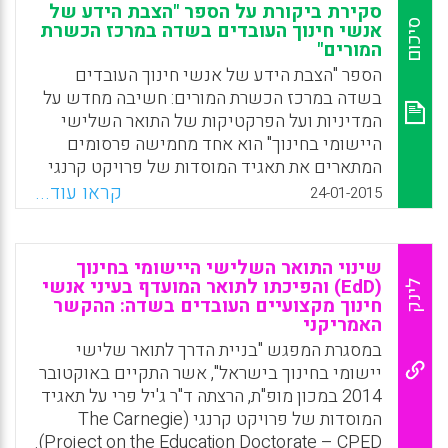
סקירת ביקורת על הספר "הצבת הידע של
Facebook
Email
WhatsApp
X
סיכום
אנשי חינוך העובדים בשדה במרכז הכשרת
המורים"
הספר "הצבת הידע של אנשי חינוך העובדים
בשדה במרכז הכשרת המורים: חשיבה מחדש על
המדיניות ועל הפרקטיקות של התואר השלישי
היישומי בחינוך" הוא אחד מחמישה פרסומים
המתארים את תאגיד המוסדות של פרויקט קרנגי
(The Carnegie Project on the Education
קראו עוד...
24-01-2015
Doctorate – CPED) ואת מאמציו להגדיר מחדש
את התואר השלישי היישומי בחינוך. הספר הוא
כרך ערוך המספק סקירה רחבה של האסטרטגיות
שינוי התואר השלישי היישומי בחינוך
השונות ושל התוצאות מהשלב הראשון של
(EdD) והפיכתו לתואר המועדף בעיני אנשי
לינק
חינוך מקצועיים העובדים בשדה: ההקשר
ההתאגדות של תאגיד המוסדות של פרויקט קרנגי
האמריקני
בשנת 2007. הטקסט הזה טוען באופן משכנע
במסגרת המפגש "בניית הדרך לתואר שלישי
שידע אנשי החינוך העובדים בשדה מוצב כדי
יישומי בחינוך בישראל", אשר התקיים באוקטובר
לשנות את החינוך (PK-20) באופן חיובי ועמוק
2014 במכון מופ"ת, הרצתה ד"ר ג'יל פרי על תאגיד
יותר מאשר מאמצים נוכחיים רבים במחקר
המוסדות של פרויקט קרנגי (The Carnegie
וברפומה חינוכיים (Jenice L. View).
Project on the Education Doctorate – CPED).