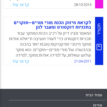
Facebook
Email
WhatsApp
X
המצגת של ד"ר ג'יל פרי סוקרת את ההתחלות של
קראו עוד...
28-10-2014
יוזמת ה-CPED ואת התוצאות שהתקבלו מהמאמץ
המשותף לסייע לאוניברסיטאות עצמאיות להגדיר
ולמקד תכניות תוך כדי שמירה על מחויבות
לקראת חיזוק הכנת מורי מורים—חוקרים
לסביבה המקומית ולסטודנטים שלהן (Jill A.
תקציר
בתכניות דוקטורט ומעבר להן
Perry).
המאמר מציג דיון על רכיב הכנת המחקר עבור
תכניות דוקטורט כדי לעורר חשיבה ודיאלוג אודות
Facebook
Email
WhatsApp
X
מחקר חינוכי ופרקטיקות טובות יותר בהכנה
ובהכשרה של מורי מורים—חוקרים. הוא סוקר
שלוש שאלות, על למידה אודות מחקר, למידה
כיצד לבצע מחקר, וכיצד למידה על וביצוע של
קראו עוד...
21-04-2011
מחקר חינוכי יכולים להמשיך מעבר לתכניות
הדוקטורט. הוא מציג מסקנה על הצורך במחקרים
אמפיריים והערכת תכניות כדי לחזק את ההכנה
של מחקר חינוכי (Lin, E., Jian, W., Spalding, E.,
Klecka, C. L., & Odell, S. J.).
עמוד הבית
Facebook
Email
WhatsApp
X
אודות