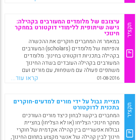
שחוקרים מצאו שלימודי דוקטורט משפיעים על
Facebook
Email
WhatsApp
X
הדרך שבה מלומדים חושבים, עורכים ומפיצים
את מחקרם, כותבי המאמר חוקרים את ההיסטוריות
עיצובם של מלומדים המעורבים בקהילה:
החינוכיות של מחברים שפרסמו מאמרים בתחום
תקציר
גישה שיתופית ללימודי דוקטורט במחקר
חינוכי
מתוך אמונה שבחינת ההתפלגות של השיוכים
המוסדיים בקרב מחברים עשויה לשפוך אור על
במאמר זה המחברים חוקרים את ההכשרה
השליטה של גישות מסוימות ליצירת ידע בתוך
והפיתוח של מלומדים (scholars) המעורבים
התחום (Daniel B. Saunders, Ethan A. Kolek,
בקהילה בתכניות דוקטורט בחינוך. מלומדים
Elizabeth A. Williams & Ryan S. Wells , 2016).
המעורבים בקהילה העובדים בשדה החינוך
משתפים פעולה עם משפחות, עם מורים ועם
Facebook
Email
WhatsApp
X
קהילות כדי לתמוך במאמציהם בהתייחסות
קראו עוד...
01-08-2016
לאי-שוויון חינוכי, ובתוך כך מציינים דרך חשובה
שבה חוקרים יכולים לקדם צדק חברתי בחינוך
הציבורי. עם זאת, שיתופים אלה דורשים
חציית גבול על ידי מורים למדעים-חוקרים
מיומנויות ואוריינטציות ייחודיות של חוקרים, אשר
תקציר
בתכנית לדוקטורט
מודלים מסורתיים של לימודי דוקטורט אינם
המחברים ביקשו לבחון כיצד מורים העורכים
מתוכננים לפתח. בנוסף, תשומת לב פחותה בהרבה
מחקר חינוכי הצליחו (או לא הצליחו) בחציית
הוענקה לתהליך ההכשרה ולמתן כלים עבור
גבולות אפשריים בין קהילה אקדמית של חוקרי
חוקרים מתחילים המעורבים בקהילה. מאמר זה
חינוך לבין קהילה של אנשי מקצוע בתחום החינוך,