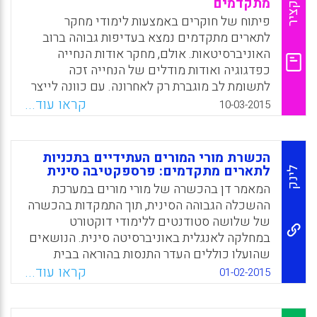
החינוכית הנורווגית יש מיקוד חזק בחיזוק הכשרת
תקציר
מתקדמים
המורים והפיכתה למבוססת מחקר יותר מאשר
פיתוח של חוקרים באמצעות לימודי מחקר
בעבר. מ-2017, מצופה כי כל המורים החדשים
לתארים מתקדמים נמצא בעדיפות גבוהה ברוב
בנורווגיה יהיו בעלי תואר שני. על מנת לממש זאת,
האוניברסיטאות. אולם, מחקר אודות הנחייה
קיים צורך במנחים חדשים רבים בעלי תואר
כפדגוגיה ואודות מודלים של הנחייה זכה
שלישי במוסדות להכשרת מורים (Anna-Lena
לתשומת לב מוגברת רק לאחרונה. עם כוונה לייצר
Ostern).
חוקרים טובים בגבולות הכוללים משאבים
קראו עוד...
10-03-2015
מצומצמים מאוד, אנשי האקדמיה מחפשים כל
Facebook
Email
WhatsApp
X
העת אחר מודלים יעילים יותר של הנחייה עבור
תלמידי מחקר לתארים מתקדמים. מודל הנחייה
הכשרת מורי המורים העתידיים בתכניות
של קהילת למידה (cohort) מבטיח מספר יתרונות,
לתארים מתקדמים: פרספקטיבה סינית
לינק
אך המחברים טוענים שהצלחתו נעוצה בפיתוח
המאמר דן בהכשרה של מורי מורים במערכת
הייחודי של קהילת הלמידה עבור לימודי מחקר
ההשכלה הגבוהה הסינית, תוך התמקדות בהכשרה
של תארים מתקדמים (Choy, Sarojni; Delahaye,
של שלושה סטודנטים ללימודי דוקטורט
Brian; Saggers, Beth, 2015).
במחלקה לאנגלית באוניברסיטה סינית. הנושאים
שהועלו כוללים העדר התנסות בהוראה בבית
Facebook
Email
WhatsApp
X
הספר בקרב הסטודנטים לדוקטורט, כמו גם
קראו עוד...
01-02-2015
ההתפתחות של הסטודנטים כמורים (Rui (Eric)
Yuan).