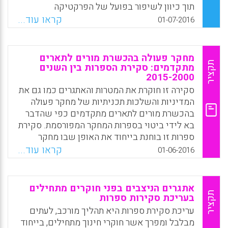
מציג את הממצאים ממחקר עצמי של פרויקט
תוך כיוון לשיפור בפועל של הפרקטיקה
מחקר אשר תוכנן לבנות בקרב תלמידי דוקטורט
המקצועית שלהם. כמעט כל המורים חוקרים
קראו עוד...
01-07-2016
את המיומנויות, את הנטיות, ואת המחויבויות של
דיווחו על אתגרים כתוצאה מהשתתפות בשתי
למדנות המעורבת בקהילה (Warren, Mark R.;
קהילות מעשה. ככל שהפרויקטים שבהם
Park, Soojin Oh; Tieken, Mara Casey, 2016).
השתתפו ענו על הצרכים או המטרות של בית
מחקר פעולה בהכשרת מורים לתארים
הספר, כך חציית הגבולות בין קהילת החוקרים לבין
תקציר
מתקדמים: סקירת הספרות בין השנים
Facebook
Email
WhatsApp
X
2015-2000
קהילת המורים נראתה אפשרית יותר (Anouke
Bakx, Arthur Bakker, Maaike Koopman,
סקירה זו חוקרת את המטרות והאתגרים כמו גם את
Douwe Beijaard, 2016).
המדיניות והשלכות תכניתיות של מחקר פעולה
בהכשרת מורים לתארים מתקדמים כפי שהדבר
Facebook
Email
WhatsApp
X
בא לידי ביטוי בספרות המחקר המפורסמת. סקירת
ספרות זו בוחנת בייחוד את האופן שבו מחקר
פעולה משמש בתכניות של הכשרת מורים
קראו עוד...
01-06-2016
לתארים מתקדמים כתחום תוכן וכמתודולוגיה
בכתבי יד שפורסמו בין השנים 2000 ל-2015.
ספרות המחקר מציעה שסיגול מחקר פעולה
אתגרים הניצבים בפני חוקרים מתחילים
בתכניות לתארים מתקדמים התפתח מעבר למודל
תקציר
בעריכת סקירות ספרות
של קורס אחד לכדי גישה תיאורטית אינטגרטיבית
עריכת סקירת ספרות היא תהליך מורכב, לעתים
ופרקטית (Vaughan, Michelle; Burnaford, Gail,
מבלבל ומפרך אשר חוקרי חינוך מתחילים, בייחוד