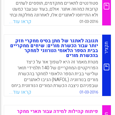
2016).
סטודנטים לתארים מתקדמים, תופסים לעתים
קרובות כמהווה אתגר. אולם, בעוד שבעבר כמעט
Facebook
Email
WhatsApp
X
ולא התייחסו לאתגרים אלו, לאחרונה מחלקות ובתי
ספר לתארים מתקדמים מתייחסים אליהם יותר
קראו עוד...
01-03-2016
ויותר בעקבות הצרכים המתרחבים הנובעים
מגידול במספר הנרשמים. כדי להמשיך לפתח
ולחזק את ההיענות לצרכים שזוהו, מאמר זה סוקר
תגובה לאתגר של מתן בסיס מחקרי חזק
ספרות מחקרית הנוגעת לאתגרים שעמם
תקציר
יותר עבור הכשרת מורים: שיחים מחקריים
בבית הספר הלאומי הנורווגי למחקר
מתמודדים חוקרי חינוך מתחילים בעריכת סקירת
בהכשרת מורים
ספרות, במטרה לסייע 'לפרוק' תופעה מורכבת זו
מטרת מאמר זה היא לשפוך אור על כיצד
על ידי הבנייה של סיפור קוהרנטי (Chen, Der-
הפרויקטים המחקריים של 140 תלמידי תואר
Thanq “Victor”; Wang, Yu-Mei; Lee, Wei
שלישי בבית הספר הלאומי למחקר בהכשרת
Ching, 2016).
מורים בנורווגיה (NAFOL) הגיבו לאתגרים
Facebook
Email
WhatsApp
X
שבפניהם ניצבה הכשרת המורים הנורווגית ביחס
לדרישה ליכולת גבוהה יותר ולבסיס מחקרי חזק
קראו עוד...
01-03-2016
יותר. רעיון ה-NAFOL מעניין מנקודת מבט
בין-לאומית בשל המיקוד שלו בסיוע לקידום מורי
מורים בהשגת תואר שלישי. מאז 2001, למדיניות
פיתוח קהילות למידה עבור תארי מחקר