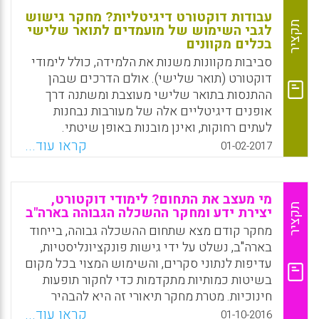
עבודות דוקטורט דיגיטליות? מחקר גישוש
תקציר
לגבי השימוש של מועמדים לתואר שלישי
בכלים מקוונים
סביבות מקוונות משנות את הלמידה, כולל לימודי
דוקטורט (תואר שלישי). אולם הדרכים שבהן
ההתנסות בתואר שלישי מעוצבת ומשתנה דרך
אופנים דיגיטליים אלה של מעורבות נבחנות
לעתים רחוקות, ואינן מובנות באופן שיטתי.
במאמר זה, המחברים חוקרים את התפיסות ואת
קראו עוד...
01-02-2017
השימוש של סטודנטים לתואר שלישי בכלים
דיגיטליים. בהתבסס על התוצאות מקבוצות מיקוד
עם מועמדים לתואר שלישי באוניברסיטה
מי מעצב את התחום? לימודי דוקטורט,
מטרופולינית אוסטרלית, המחברים טוענים
תקציר
יצירת ידע ומחקר ההשכלה הגבוהה בארה"ב
שהשימוש של המועמדים לתואר שלישי
מחקר קודם מצא שתחום ההשכלה גבוהה, בייחוד
במשאבים ובכלים מקוונים הולך וגדל אבל
בארה"ב, נשלט על ידי גישות פונקציונליסטיות,
בו-זמנית נותר מכוסה בדאגות המסורתיות של זמן
עדיפות לנתוני סקרים, והשימוש המצוי בכל מקום
ונוחות, מומחיות טכנולוגית, ערוצים מבוססים של
בשיטות כמותיות מתקדמות כדי לחקור תופעות
תקשורת ושירותים מועדפים (Dowling, Robyn;
חינוכיות. מטרת מחקר תיאורי זה היא להבהיר
Wilson, Michael., 2017).
מדוע התחום בנוי בדרך זו. בהתבסס על כך
קראו עוד...
01-10-2016