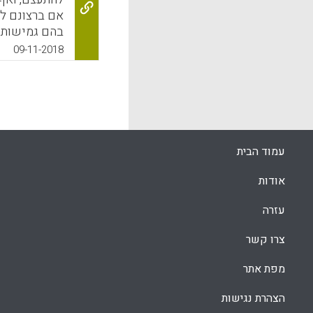
אם ברצונם ל
בהם גמישות (
ומאפשרים לת
09-11-2018
מגוונות של מ
במרחק גיאוג
את הסקירה ש
חוללות עצמית (self-efficacy) בסביבת למידה 
k
App
עמוד הבית
אודות
עזרה
צרו קשר
מפת אתר
הצהרת נגישות