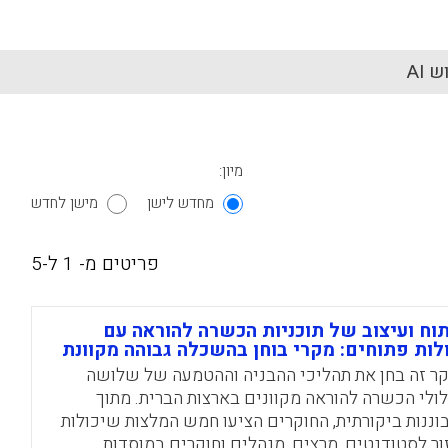
 AI
מיון:
מחדש לישן
מישן לחדש
פריטים מ- 1 ל-5
וח ועיצוב של תוכניות הכשרה להוראה עם
לות פתוחים: מקרי בוחן בהשכלה גבוהה מקוונת
ר זה בחן את תהליכי ההבניה וההטמעה של שלושה
ולי הכשרה להוראה מקוונים בארצות הברית. מתוך
וננות ביקורתית, החוקרים הציעו חמש המלצות שיכולות
ור לסטודנטים, מרצים, מנהלים וחוקרים במוסדות