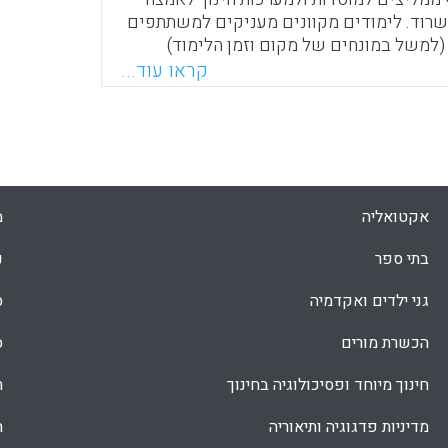
שרוד. לימודים מקוונים מעניקים למשתתפים
למשל במונחים של מקום וזמן הלימוד)
למידים ליצור אינטראקציות עם אוכלוסיות
קראו עוד...
ורים ושל לומדים אחרים, היכולים להימצא
רפי ותרבותי רב מהם.שאלת המחקר שהנחתה
לפנינו היא מה הם הגורמים שמשפיעים על
מקוונת?
Faceboo
Email
Whats
X
אקטואליה
מ
בתי ספר
נ
גני ילדים ואקדמיה
ס
הכשרת מורים
ס
חינוך מיוחד ופסיכולוגיה בחינוך
ת
מדיניות פדגוגיה ותיאוריה
ת