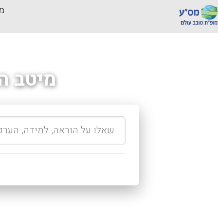
מכ
מיטב ה