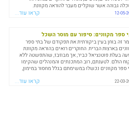
לה גבוהה אשר שוקלים מעבר להוראה מקוונת.
קראו עוד...
12-05-2
Facebook
Email
WhatsApp
X
 ספר מקוונים: סיפור עם מוסר השכל
ר זה בוחן בעין ביקורתית את תפקודם של בתי ספר
ונים בארצות הברית. החוקרים רואים בהוראה מקוונת
עה בעלת פוטנציאל כביר, אך מבוזבז, שהתפשטה ללא
וח הולם. לטענתם, רוב המתכנתים והמנהלים שהקימו
 ספר מקוונים נכשלו במשימתם בגלל מחסור במימון,
 במערכות המידע וחזון חינוכי מעורפל.
קראו עוד...
22-03-2
Facebook
Email
WhatsApp
X