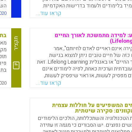
יד בלימודים ולעמוד בדרישות האקדמיות.
השכ
 זו מייצרת אווירה נינוחה המעודדת חברויות
קראו עוד...
020
, נגישות למידע, גמישות מחשבתית, למידה
ה למרצה. מאמר זה מציג פרקטיקות אשר
ח תחושת השייכות ומדווח על משתנים
: למידה מתמשכת לאורך החיים
בתי
תקציר
מאמ
ירה אינם ראויים לאדם לחיותם", אמר
מקו
Faceboo
Email
Whats
X
כזה של חיים טובים ניתן למצוא בגישת
תופ
"למידה לאורך החיים" או באנגלית: Lifelong Learning. זאת
פיק
ובדתית וערכית כאחת, לפיה לימודים אינם
בתי
 מפסיק לעשות, או ראוי שיפסיק לעשות,
כשל
יים את בית הספר. בסקירת מידע זו מוצגים
קראו עוד...
020
ות של תפיסת הלמידה המתמשכת לאורך
 לדעת, ללמוד לעשות, ללמוד לחיות חיים
וד להיות.
ים המשפיעים על חוללות עצמית
קוונים: סקירה שיטתית
Faceboo
Email
Whats
X
הטכנולוגיה והשתכללותה, הולכים הלימודים
שים נפוצים. יש הסבורים כי מגמה זו עתידה
ממליצים למוסדות ולמערכות חינוך לאמצה