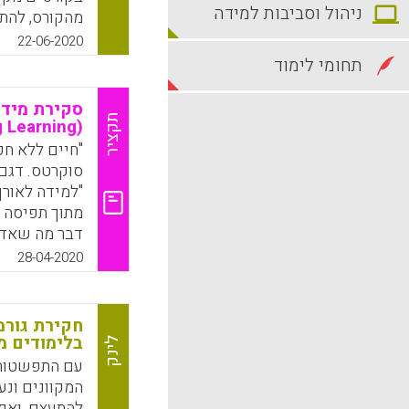
ניהול וסביבות למידה
מהקורס, להתמ
כמו כן, תחושה
22-06-2020
בין סטודנטים
תחומי לימוד
איכותית וקרב
תורמות לטיפו
סקירת מידע
הפוגעים בה.
תקציר
(Lifelong Learning)
"חיים ללא חק
k
App
סוקרטס. דגם 
מתוך תפיסה ע
דבר מה שאדם
ברגע שהוא מס
28-04-2020
ארבעת היסוד
החיים: ללמוד
משותפים וללמ
חקירת גורמ
בלימודים מ
לינק
k
App
עם התפשטות 
המקוונים ונע
להתעצם, ואף 