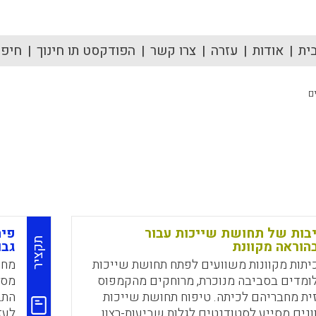
ית
אודות
עזרה
צרו קשר
הפודקסט תו חינוך
חיפוש
ם
בות של תחושת שייכות עבור
פית
תקציר
הוראה מקוונת
גבו
יתות מקוונות משוועים לפתח תחושת שייכות
מחק
מדים בסביבה מנוכרת, מרוחקים מהקמפוס
מסל
ית מחבריהם לכיתה. טיפוח תחושת שייכות
התב
נים מסייע לסטודנטים לגלות שביעות-רצון
לעז