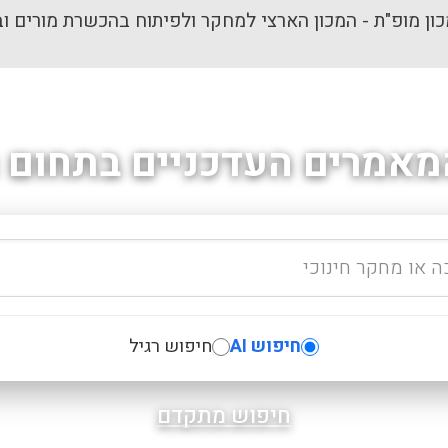
ון מופ"ת - המכון הארצי למחקר ולפיתוח בהכשרת מורים וב
מאמרים העדכניים בתחום ה
חיפוש AI
חיפוש רגיל
חיפוש מתקדם