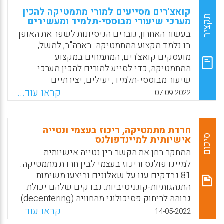
קואצ'רים מסייעים למורי מתמטיקה להכין
תקציר
מערכי שיעורי מבוססי-תלמיד ומעשירים
בעשור האחרון, גוברים הניסיונות לשפר את האופן
בו נלמד מקצוע המתמטיקה. בארה"ב, למשל,
מועסקים קואצ'רים, המתמחים במקצוע
המתמטיקה, כדי לסייע למורים להכין מערכי
שיעור מבוססי-תלמיד, יעילים, יצירתיים
ומותאמים לדור הלומדים הנוכחי. זאת, בניגוד
קראו עוד...
07-09-2022
להוראת המתמטיקה הסיזיפית והליניארית הנהוגה
בחלק ממוסדת החינוך. על רקע זה, המחקר מבקש
לבדוק: האם וכיצד קואצ'רים יכולים למקסם את
חרדת מתמטיקה, ריכוז בעצמי ונטייה
פרקטיקת ההוראה של מורי מתמטיקה?
סיכום
אישיותית למיינדפולנס
המחקר בחן את הקשר בין נטייה אישיותית
Facebook
Email
WhatsApp
X
למיינדפולנס וריכוז בעצמי לבין חרדת מתמטיקה.
81 נבדקים ענו על שאלונים וביצעו משימות
התנהגותיות-קוגניטיביות. נבדקים שלהם יכולת
גבוהה לריחוק פסיכולוגי מהחוויה (decentering)
וכן נטייה אישיותית למיינדפולנס הראו רמות
קראו עוד...
14-05-2022
נמוכות של חרדת מתמטיקה. במשימה שמגבירה