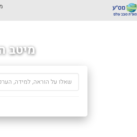
מכ
מיטב ה