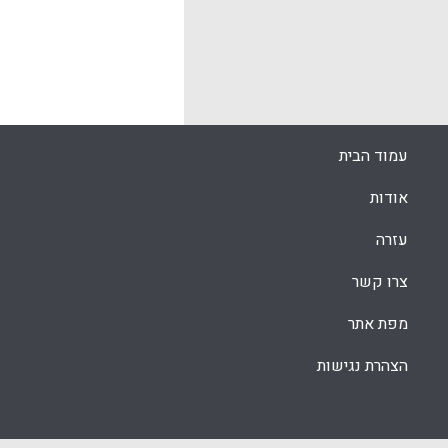
ההוראה. המחק
h. Rep?raz ).
השיתופי וגם 
k
App
(Roberts Leanne)
k
App
עמוד הבית
אודות
עזרה
צרו קשר
מפת אתר
הצהרת נגישות