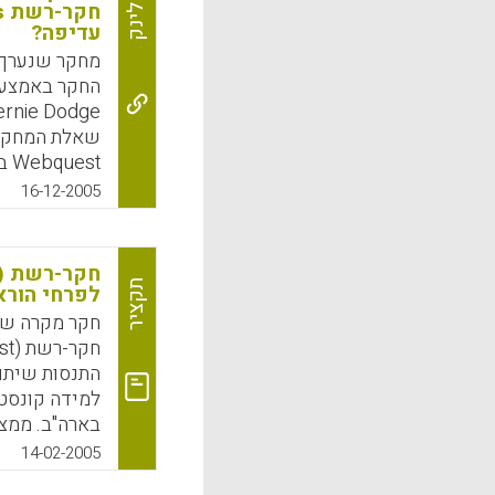
לינק
עדיפה?
7 לסימולציה
סביבות הלמי
מחקר שנערך 
תפקידים לימו
לימודיים פשו
על ניסיונות 
שאלת המחקר 
חקר רשת כתח
st
דודג' למורים
שיתופית יותר
16-12-2005
om
תלמידי כיתות
ותכנים בכיתה
בספרד. התלמי
כחלק מאיסוף
k
App
בסרטי וידאו 
תקציר
לפרחי הורא
חקר מקרה ש
בין תלמידים
התנסות שיתו
מעורר מוטיבצ
למידה קונסט
ומוצאים עניי
בארה"ב. ממצא
שיתופית מקד
14-02-2005
בלמידה שיתו