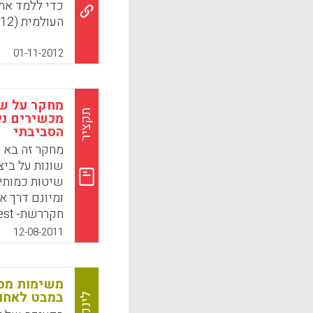
כדי ללמד את 
העולמית (Khan, Samia, 2012) .
k
App
01-11-2012
תקציר
מכשירים ניי
הסביבתי
מחקר זה בא 
שונות על ביצ
שיטות כמותיו
ומיונם דרך א
כיתה ו' שחול
12-08-2011
חוץ כיתתית. 
st
במבט לאחור
לינק
השפיע על ביצ