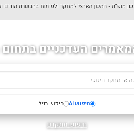
ון מופ"ת - המכון הארצי למחקר ולפיתוח בהכשרת מורים וב
מאמרים העדכניים בתחום ה
חיפוש AI
חיפוש רגיל
חיפוש מתקדם