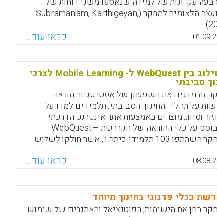
בעה עקרונות של למידה שנאספו משני דוחות של
המועצה הלאומית למחקר (Subramaniam, Karthigeyan,
Facebook
Email
WhatsApp
X
20
קראו עוד...
01-09-2
Facebook
Email
WhatsApp
X
השילוב בין WebQuest ל- Mobile Learning לצרכי
וך סביבתי
ר זה מדגים את השפעתן של אסטרטגיות הוראה
שות על תהליך החינוך הסביבתי. תלמידים למדו על
זור וסיווג מוצרים באמצעות אתר אינטרנט הדרכתי
המבוסס על כלי ההוראה של חקררשת – WebQuest.
במחקר השתתפו 103 תלמידי כיתה ו', אשר חולקו לשלוש
צות, בהתאם לאופי ההדרכה שקיבלה כל קבוצה: הדרכה
קראו עוד...
מסורתית, הדרכה מסורתית בשילוב עם WebQuest והדרכה
08-08-2
המשלבת בין WebQuest ליציאה למרחב הפתוח. תרומה
זית של מחקר זה היא הצגתה של שיטת הוראה חדשה,
המאפשרת את השילוב הדינאמי של ה- WebQuest בתחום
שת ככלי פדגוגי בחינוך מיוחד
רכה שמחוץ לכיתה. תוצאות המחקר מעידות כי השילוב
קר בחן את הישימות, הפוטנציאל והאתגרים של שימוש