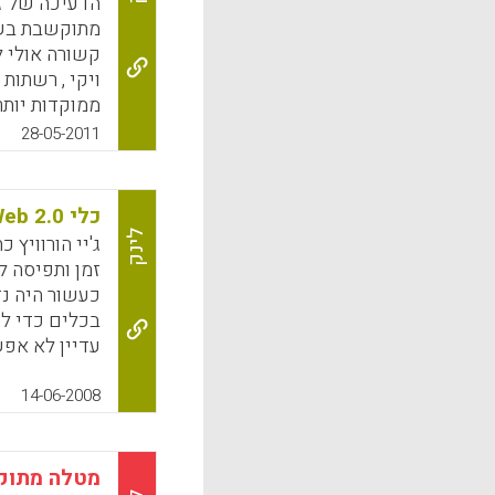
i; Hsu, Wei-
מתוקשבת בשל
Hsiang).
ויקי , רשתות
k
App
ממוקדות יותר
הגדולה שצרי
28-05-2011
מסוג חקר רשת
המחקר מצביע
מאד. אותם מ
כלי Web 2.0 והתשתית ללמידה משמעותית
פעילות מסוג 
לינק
ג'יי הורוויץ 
לאורך זמן הי
זמן ותפיסה ל
התלמידים, ה
כעשור היה נ
הדפוסים של 
בכלים כדי ל
עבודת צוות).
עדיין לא אפש
את התפתחות 
כלים עומד לר
המאפיינים הע
להשתמש בהם ב
14-06-2008
חקררשת שעדי
אנחנו חייבים
וגם ראייה מ
אין לנו תירוצ
שיתופית.
בעזרת הכלים
מטלה מתוק