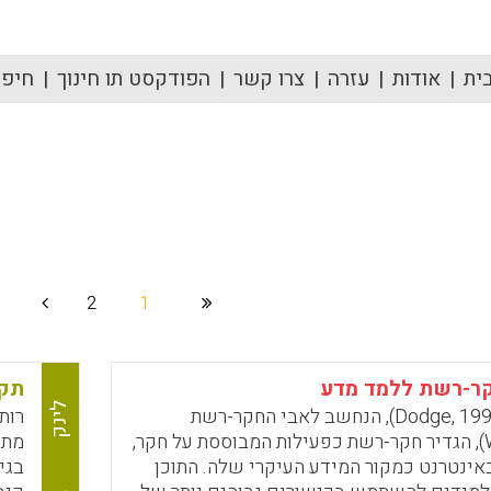
ית
אודות
עזרה
צרו קשר
הפודקסט תו חינוך
חיפוש
2
1
ר-רשת ללמד מדע
תק
לינק
ברני דודג' (Dodge, 1995), הנחשב לאבי החקר-רשת
רות
(WebQuests), הגדיר חקר-רשת כפעילות המבוססת על חקר,
מתו
נטרנט כמקור המידע העיקרי שלה. התוכן
בגי