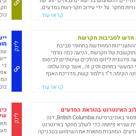
למידים להשתמש בכישורים גבוהים יותר של
קיב
ויות מחקר. על ידי עירוב חקר-רשת במדעים,
חקר
דים את התוכן וכמו כן מעורבים בתהליכים
של 
קראו עוד...
013
ילים, עשיית מדע. שיטת חקר זאת של הוראה
ולמידה הינה ממוקדת תלמיד (Phillips, Marianne C.;
Philli
 חדש לסביבות חקרשת
מור
לינק
התעניינות המחודשת בתחומי סביבת
Faceboo
Email
Whats
X
שני
תוקשבת של חקרשת , הניעה כמה גורמי
ה פדגוגית ליזום מהלכים שיטתיים לביסוס
כי 
 המעשי בתחום ותיק זה , אשר קרנו עלתה
אפק
ה הקימה ד"ר גילמור קשת, מדריכת האגף
המא
ום מחקר ופיתוח, אתר אינטרנט מועיל הבנוי
לשפ
קראו עוד...
ת, וכולל מידע רב ומפורט, תיאורטי ומעשי
012
במא
. בנוסף, למעוניינים בכך, יש אפשרות
הרש
נית אתר חקרשת ליצירת חקרשת משלהם
שת).
ב האינטרנט בהוראת המדעים
כיצ
בהכ
של 
לינק
המחברת, פרופסור באוניברסיטת British Columbia, דנה
Faceboo
Email
Whats
X
המט
מאמ
ית שהיא פיתחה כדי לשלב מחקר באינטרנט
בתה
מעמ
דעים. המחברת מתארת את השימוש בטכניקה
שלה