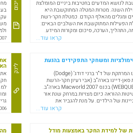
סיכום
Faceboo
Email
Whats
X
ת לנושא המדעים בחטיבות ביניים המומלצת
מחק
Faceboo
Email
Whats
X
האפ
לת השנה. מטרות המטלה המתוקשבת היא
בעב
בדר
ם ומגלים מהאלף הקודם. כמטלת חקר-רשת
עקר
ברמ
ת הפעילות המתוקשבת את השלבים הבאים:
משא
חשי
, התהליך, הערכה, סיכום ומקורות המידע.
המש
ל ידי מורים המלמדים מדעים בחט"ב ובתיכון
פעי
קראו עוד...
007
כאש
ושלומית ארצי)
ולס
מתק
X
Whats
Email
Faceboo
פור
משו
מולציות ומשחקי התפקידים בהנעת
אתר
במו
בפע
האי
לינק
יות
מאפ
עיקרי הרצאתו המרתקת של ד"ר ברני דודג' (Dodge)
אתר
עוד
רונן
סאן-דייגו בארה"ב (אבי רעיון חקר-הרשת
חקר
ערך
רוט
במודל ה-WEBQUEST) בכנס Macworld 2007 בארה"ב.
למי
אמצ
יטות ההוראה כיום מצויות במרחק שנת אור
ומו
ינות של הילדים. על מנת להגביר את
גרי
n).
ל הלומד בתחומי דעת שונים יש לשלב יותר
השל
קראו עוד...
006
 של סימולציה במחשבים. התלמידים זקוקים
יצי
דה כל הזמן ויש למצוא דרכים על מנת לאתגר
ל משחקי תפקידים. דודג' מדגים בהרצאתו
ת של למידת החקר באמצעות מודל
מה 