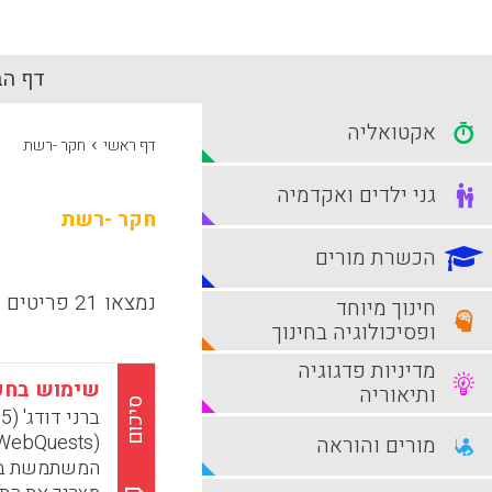
דף הב
אקטואליה
›
דף ראשי
חקר -רשת
גני ילדים ואקדמיה
חקר -רשת
הכשרת מורים
נמצאו 21 פריטים
חינוך מיוחד
ופסיכולוגיה בחינוך
מדיניות פדגוגיה
שימוש בחק
ותיאוריה
סיכום
מורים והוראה
המשתמשת באי