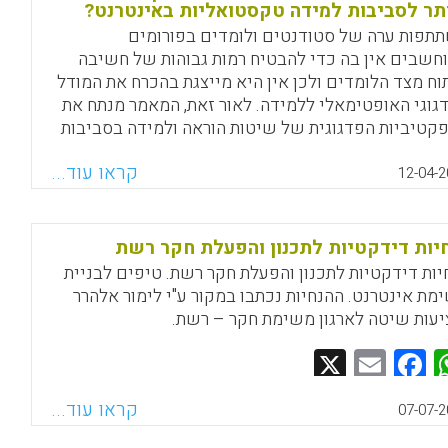
תר לסביבות למידה טקסטואליות באינטרנט?
תפות ערה של סטודנטים ולומדים בפורומים
חשבים אין בה כדי להבטיח רמות גבוהות של חשיבה
תוח מצד הלומדים ולכן אין היא מייצגת בהכרח את המודל
גוגי האופטימאלי ללמידה. לאור זאת, המאמר מנתח את
קטיביות הפדגוגית של שיטות הוראה ולמידה בסביבות
דה טקסטואליות באינטרנט. מחקר הפעולה שנערך בקרב
קראו עוד...
דנטים שלמדו באוניברסיטה קנדית ערך השוואה בין
12-04-2
טות הפדגוגיות הבאות: עבודת צוות, סיעור מוחין
רוני, דיון מלווה ויכוח סביב סוגיה מסוימת, זימון
חים אורחים לפורום או לצ'אט והפעלה בדרך של חקר
יות דידקטיות לתכנון והפעלת חקר רשת
. עפ"י ממצאי המחקר נמצא כי שיטת חקר רשת היא
יות דידקטיות לתכנון והפעלת חקר רשת. טיפים לבניית
ילה ביותר מבחינה פדגוגית להבניית הלמידה וליצירת
מת אינטרנט. ההנחיות נכתבו במקור ע"י לימור אלהרר
תפות ומעורבות מרבית של הלומדים, היא מאפשרת
יעות שיטה לארגון משימת חקר – רשת.
וי ללומדים ועבודת צוות וניתן גם להעבירה בדרך של
Facebook
Email
WhatsApp
X
 תפקידים או חקר מקרים (Kanuka, Heather)
Facebook
Email
WhatsApp
X
קראו עוד...
07-07-2