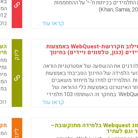
באר
התלמידים בכיתות ח'-י' על ההתחממות
12).
Faceboo
Email
Whats
X
קראו עוד...
012
מחקר על שילוב חקררשת-WebQuest באמצעות
דים (כגון, טלפונים ניידים) בחינוך
חינ
לינק
מחק
להדגים את ההשפעה של אסטרטגיות הוראה
גמי
ועי הלמידה של החינוך הסביבתי באמצעות
מיח
ת. התלמידים למדו על מיחזור משאבים
תר האינטרנט באמצעות כלי ההוראה של
חקררשת- WebQuest. במחקר זה השתתפו 103 תלמידי
קבו
קו לשלוש קבוצות: ההוראה המסורתית, הוראה
קראו עוד...
011
מסורתית עם WebQuest והדרכה עם WebQuest בפעילות
תרומתו העיקרית של מחקר זה הוא היכרות של
מרכ
WebQue ושילובו בתוך ההוראה החוץ-כיתתית. תוצאות
משימות מסוג Webquest בלמידה מתוקשבת–
חקר
המחקר מראות כי השימוש WebQuest בהוראה חוץ-כיתתית
 וגם לעתיד
ההד
לינק
המח
ועי הלמידה של התלמידים באופן חיובי (