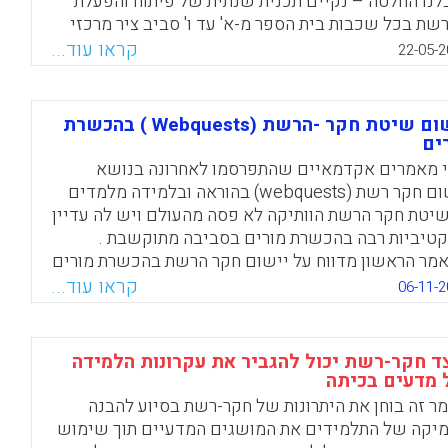
לנו החלטה – נקיים תכנית שנתית של פיתוח והפעלת
שת בכל שכבות בית הספר מ-א' עד ו' סביב ציר מרכזי
הנושא השנתי "מנהיגות פורצת דרך ( רותי סלומון) .
קראו עוד...
22-05-2
Facebook
Email
WhatsApp
X
יישום שיטת חקר -הרשת (Webquests ) בהכשרת
ים
 מאמרים אקדמאיים שהתפרסמו לאחרונה בנושא
יישום חקר רשת (webquests) בהוראה ובלמידה מלמדים
שיטת חקר הרשת הוותיקה לא פסה מהעולם ויש לה עדיין
טיביות רבה בהכשרת מורים בסביבה מתוקשבת .
מר הראשון מדווח על יישום חקר הרשת בהכשרת מורים
ות זרות באוניברסיטה בדרום אמריקה ( קולומביה) .
קראו עוד...
06-11-2
מר מתואר תהליך היישום וההטמעה של שיטת חקר
ת בקרב פרחי ההוראה בדרום אמריקה. המאמר השני
של Hope J. Hartman מתייחס ליישום שיטת חקר הרשת
ד חקר-רשת יכול להגביר את עקרונות הלמידה
שרת מורים בארה"ב ומונה את היתרונות
מדעים בכיתה
ה-קוגניטיביים של השיטה כאמצעי לטיפוח יצירתיות
ר זה בוחן את היתרונות של חקר-רשת בסיוע להבנה
ליכי הלמידה המתוקשבים של פרחי הוראה והמעורבות
יקה של התלמידים את המושגים המדעיים תוך שימוש
ם בתהליךהבניית החקר המתוקשב.