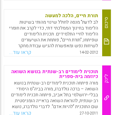
בתחום ודיון במטרות המרכזיות, במושגי היסוד
ובמיומנויות השונות שבאמצעותם הגישות השונות
מבקשות לפתח, כל אחת לשיטתה, אישיות
תורת חיים, הלכה למעשה
מוסרית. ב. מצב החינוך המוסרי במספר מדינות
סיכום
לב לדעת" מנסה לחולל שינוי מהותי בשיטות
החברות ב- OECD ובעיקר במערכת החינוך
הלימוד בחינוך הממלכתי דתי, כדי לקרב את חומרי
הממלכתית הישראלית, כפי שהוא משתקף
הלימוד לחיי התלמידים. תכנית הלימודים
במדיניות משרד החינוך, בתכניות "חינוך לערכים"
שפיתחו, "תורת חיים", פותחת את השיעורים
המתקיימות בה, בחוזרי מנכ"ל ומתוך מידע שנוגע
לשיחות נפש ומאפשרת להגיש עבודת מחקר
ישירות לתחום הידע ( אריאל שריד) .
מקיפה לצד בחינת הבגרות . "תורת חיים" היא
קראו עוד...
14-02-2012
תכנית לימודים ייחודית הפועלת בחינוך הממלכתי
Facebook
Email
WhatsApp
X
דתי מזה כמה שנים, ומאפשרת לתלמידים לגשת
למסלול של 5 יח"ל, שבסופו, לצד בחינה פנימית
תוכנית לימודים רב-שנתית בנושא השואה
"על החומר", הם נדרשים להגיש עבודת מחקר
כיוזמה בית-ספרית
לינק
מקיפה, הכוללת סקירה עיונית של מקורות,
מורה פיתחה תוכנית לימודים רב-שנתית בנושא
ראיונות וגם עבודה יצירתית. "תורת חיים" היא מעין
השואה – ברכה גולדברג, מורה בביה"ס היסודי
תכנית הרצה לתכנית אחרת, בעלת יומרות גדולות
בבלי-ירושלמי בתל אביב, פיתחה תכנית לימודים
יותר, בשם "לב לדעת" (יוזמה משותפת של מכללת
רב-שנתית, להוראת השואה בראייה הומניסטית.
הרצוג והחינוך הממלכתי דתי), המבקשת לחולל
שם התוכנית "להיות אדם". לדברי גולדברג, נושא
שינוי של ממש בשיטות הלימוד בכל מערכת
השואה והפקת הלקחים והמשמעויותהנובעות
קראו עוד...
27-10-2011