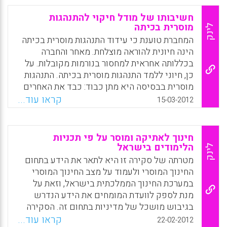
לייעודו רחוק-הטווח, לחזונו. החלטת העורכים
לכלול בספר מאמרים של מחברים בעלי כיוונים
Facebook
Email
WhatsApp
X
חשיבותו של מודל חיקוי להתנהגות
וסגנונות שונים מעשירה את העיון בו, מקנה לו
מוסרית בכיתה
לינק
עוצמה ייחודית ומצליחה לעורר בקורא שיח פנימי
המחברת טוענת כי עידוד התנהגות מוסרית בכיתה
ביחס לחלקיו השונים. מגוון המאמרים בנושא
הינה חיונית להוראה מוצלחת. מאחר והחברה
החינוך הראוי והרוחני יסייע לקורא להכיר את
בכללותה אחראית למחסור בנורמות מקובלות. על
הנושא מזוויות שונות ובממדים שונים. ( ישעיהו
כן, חיוני ללמד התנהגות מוסרית בכיתה. התנהגות
תדמור, עמיר פריימן (עורכים)
מוסרית בבסיסה היא מתן כבוד: כבד את האחרים
וכבד את עצמך.המאמר כולל משימות עבור המורה
קראו עוד...
Facebook
Email
WhatsApp
X
15-03-2012
שמטרתן לסייע לו ללמד את תלמידיו התנהגות
מוסרית (Margaret Regan).
חינוך לאתיקה ומוסר על פי תכניות
Facebook
Email
WhatsApp
X
הלימודים בישראל
לינק
מטרתה של סקירה זו היא לתאר את הידע בתחום
החינוך המוסרי ולעמוד על מצב החינוך המוסרי
במערכת החינוך הממלכתית בישראל, וזאת על
מנת לספק לוועדת המומחים את הידע הנדרש
בגיבוש מושכל של מדיניות בתחום זה. הסקירה
מחולקת לשלושה חלקים: א. הגישות המרכזיות
קראו עוד...
22-02-2012