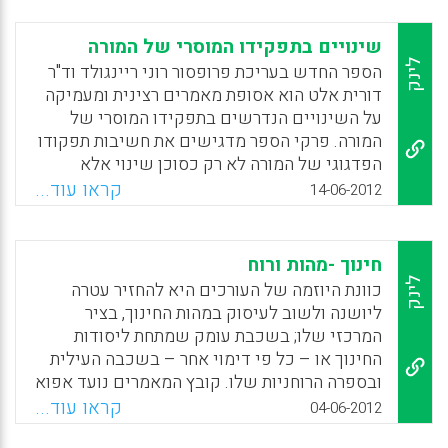
בקרב המתבגרים. שאלות המחקר הנגזרות הן: האם
תכניות הלימודים במקצועות אלה תורמות לכינונה
שינויים בתפקידו המוסרי של המורה
של זהות דרוזית ישראלית? וכיצד הדברים באים
לינק
הספר החדש בעריכת פרופסור רוני ריינגולד וד"ר
לידי ביטוי? ( רנדה עבאס, דבורה קורט) .
דורית אלט הוא אסופת מאמרים רצינית ומעמיקה
על השינויים הנדרשים בתפקידו המוסרי של
Facebook
Email
WhatsApp
X
המורה. פרקי הספר מדגישים את חשיבות תפקודו
הפדגוגי של המורה לא רק כסוכן שינוי אלא
בראש ובראשונה כסמכות מוסרית בתחומי החינוך
קראו עוד...
14-06-2012
בכלל והחינוך הדמוקרטי בפרט. כותבי המאמרים
דנים בחשיבות הקניית ערכים, חשיבה מוסרית
ויצירת סובלנות ע"י המורים במקביל להקניית
חינוך -מהות ורוח
תכנים וידע בביה"ס וביתר שאת. חלק מן
לינק
כוונת היוזמה של העורכים היא להחזיר עטרה
המאמרים מדברים על תכנית לימודים ייחודית
ליושנה ולשוב לעיסוק במהות החינוך, בציר
שיש לפתח, תכנית לימודים אתית. המאמרים
המרכזי שלו; בשכבת עומק שמתחת ליסודות
עוסקים בנקיטת אומץ מוסרי ע"י מורים ואירועים
החינוך או – כל פי דימוי אחר – בשכבה העילית
התורמים לכך. חלק מהתפיסות המוצגות בספר
ובספרה הרוחניות שלו. קובץ המאמרים נועד אפוא
צמחו על הקרקע של תיאוריית הקונסרקטיביזים
להשפיע על השיח הציבורי והחינוכי ולהטותו
קראו עוד...
04-06-2012
בהוראה ובלמידה כיצירת מעורבות בלמידה בצורה
לשאלות היסוד של החינוך – לתכליתו העליונה,
פעילה ( Dorit Alt, Roni Reingold ).