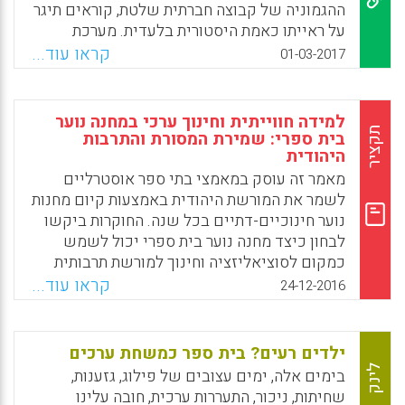
והאם השפיעו השירים על עיצוב תודעתם של
ההגמוניה של קבוצה חברתית שלטת, קוראים תיגר
הקוראים הצעירים, של הדור אשר הקים את
על ראייתו כאמת היסטורית בלעדית. מערכת
המדינה? (נעמי בן-גור).
החינוך אינה יכולה עוד להתעלם מהשיח הגועש
קראו עוד...
01-03-2017
בשאלת הנרטיב ונאלצת להתמודד עם התקפות
Facebook
Email
WhatsApp
X
כלפיו הן מצד חוגים אקדמיים המתויגים
"פוסט־ציוניים" והן מצד הממסד הפוליטי. ספר זה
למידה חווייתית וחינוך ערכי במחנה נוער
דן במחלוקות על העבר בישראל ואף בוחן אותן
תקציר
בית ספרי: שמירת המסורת והתרבות
היהודית
לנוכח ויכוחים דומים המתנהלים בעולם. לעומת
הסוברים שיש לטשטש אותן בפתרונות מאולצים,
מאמר זה עוסק במאמצי בתי ספר אוסטרליים
מציע המחבר לרתום אותן לטיפוח תפיסת עבר
לשמר את המורשת היהודית באמצעות קיום מחנות
מרובת פרספקטיבות (אייל נווה).
נוער חינוכיים-דתיים בכל שנה. החוקרות ביקשו
לבחון כיצד מחנה נוער בית ספרי יכול לשמש
Facebook
Email
WhatsApp
X
כמקום לסוציאליזציה וחינוך למורשת תרבותית
ודתית, באמצעות למידה חווייתית וחינוך בלתי
קראו עוד...
24-12-2016
פורמלי. הן מציינות שבעולמנו הגלובלי, קיים
סיכון לאובדן מורשות של תרבויות ייחודיות. אובדן
זה תורם לפגיעה בתרבות ככללה משום
ילדים רעים? בית ספר כמשחת ערכים
שאינדיבידואלים צריכים להיות נטועים בזהותם
לינק
בימים אלה, ימים עצובים של פילוג, גזענות,
הספציפית על מנת להשתתף באופן פעיל בחיי
שחיתות, ניכור, התעררות ערכית, חובה עלינו