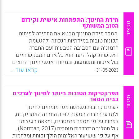
מידת החינוך: התפתחות אישית וקידום
תקציר
הטוב המשותף
הספר מידת החינוך מבטא את החתירה לפיתוח
תכונות טובות במידתיות הנכונה ולהגשמת
הרמוניה עם הסביבה הטבעית ועם החברה
האנושית. קהל היעד הוא כל אדם המבקש חיים
של איכות ומשמעות, ובמיוחד אנשי חינוך הרוצים
לטפח תלמידים למיטבם.
קראו עוד...
31-05-2023
Facebook
Email
WhatsApp
X
הפרקטיקות הטובות ביותר לחינוך לערכים
סיכום
בבית הספר
לעתים קרובות נשמעת מפי מומחים לחינוך
ולמדעי החברה הטענה לפיה החברה האמריקנית,
לפחות על פי מספר פרמטרים, נמצאת בעיצומו
של תהליך הידרדרות מוסרית (Norman, 2017).
אף על פי ששיעור האלימות הולך ופוחת ומלחמות