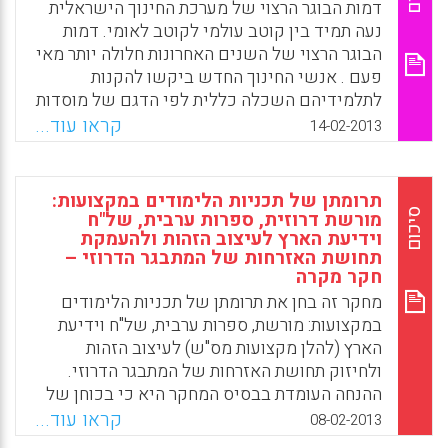
דמות הבוגר הרצוי של מערכת החינוך הישראלית
נעה תמיד בין קוטב עולמי לקוטב לאומי. דמות
הבוגר הרצוי של השנים האחרונות חלולה יותר מאי
פעם . אנשי החינוך החדש ביקשו להקנות
לתלמידיהם השכלה כללית לפי הדגם של מוסדות
החינוך האירופיים. אך ככל שהתגברה הרוח
קראו עוד...
14-02-2013
הלאומית בראשית המאה העשרים עבר הדגש
למטרות חינוך לאומיות; אהבת הארץ ותרומה
לחברה המתהווה קודמים להשכלה כללית.
תרומתן של תכניות הלימודים במקצועות:
ראעיונות עפ פרופסור אניטה שפירא, פרופסור
סיכום
מורשת דרוזית, ספרות ערבית, של"ח
וידיעת הארץ לעיצוב הזהות ולהעמקת
יובל דרור , ד"ר אמנון כרמון , ופרופסור רוני אבירם
תחושת האזרחות של המתבגר הדרוזי –
( נאוה דקל) . .
חקר מקרה
Facebook
Email
WhatsApp
X
מחקר זה בחן את תרומתן של תכניות הלימודים
במקצועות: מורשת, ספרות ערבית, של"ח וידיעת
הארץ (להלן מקצועות מס"ש) לעיצוב הזהות
ולחיזוק תחושת האזרחות של המתבגר הדרוזי.
ההנחה העומדת בבסיס המחקר היא כי בכוחן של
תכניות הלימודים ובדרך הוראתן לתרום לעיצוב
קראו עוד...
08-02-2013
הזהות ולהשפיע על העמקת תחושת האזרחות