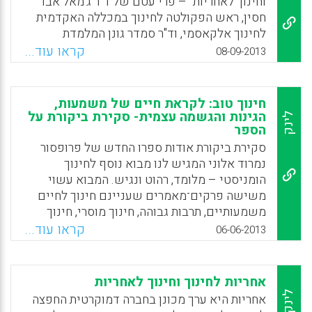
וחינוך לאחריות" – פרי עטם של ד"ר ג'מאל אבו
חסין, ראש הפקולטה לחינוך במכללה האקדמית
לחינוך אלקאסמי, וד"ר סמדר גונן המלמדת
פילוסופיה באלקאסמי ובמרכז האקדמי לעיצוב
קראו עוד...
08-09-2013
ולחינוך ויצ"ו-חיפה. התמקדות הספר היא בנושא
האחריות, כשהטענה המרכזית היא שהנושא –
ערך יסוד בחברה דמוקרטית – אינו נדון כראוי
חינוך טוב: לקראת חיים של משמעות,
במערכת החינוך ולמעשה אף אינו מהווה יעד
הגינות והגשמה עצמית- סקירת ביקורת על
לינק
הספר
חינוכי (נגה שביט-רז).
סקירת ביקורת אודות ספרו החדש של פרופסור
Facebook
Email
WhatsApp
X
נמרוד אלוני המגיש לנו מבוא נוסף לחינוך
הומניסטי – מלומד, רהוט ונגיש. המבוא עשוי
משישה פרקים־מאמרים שעניינם חינוך לחיים
משמעותיים, תרבות גבוהה, חינוך מוסרי, חינוך
לאזרחות, מורים טובים וחינוך הומניסטי הלכה
קראו עוד...
06-06-2013
למעשה. אלוני הוא הפרזנטור של החינוך
ההומניסטי בארץ ואלמלא קולו החזק והצלול,
אנשי חינוך ואנשים אחרים היו סבורים שהחינוך
אחריות לחינוך וחינוך לאחריות
הקיים, המכשיר את התלמידים לחברה יצרנית
לינק
אחריות היא ערך מכונן בחברה דמוקרטית החפצה
וצרכנית, הוא האפשרות היחידה. עם זאת כיוון