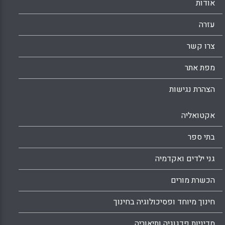
אודות
לעומק את תרומתן ארוכת השנים למערכות החינוך
של הקיבוצים ולפיתוח המחשבה החינוכית –
עזרה
שנכתבה כתיאוריה ועשייה חדשנית בתחומים
שבהם התמחו ( גבי אסם ורחל הרץ-לזרוביץ).
צרו קשר
Facebook
Email
WhatsApp
X
מפת אתר
הצהרת נגישות
אקטואליה
בתי ספר
גני ילדים ואקדמיה
הכשרת מורים
חינוך מיוחד ופסיכולוגיה בחינוך
מדיניות פדגוגיה ותיאוריה