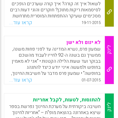
הקהילה.
לשאול איך זה קורה? איך קורה שערכים הופכים
לסיסמאות ריקות מתוכן? חוקרים והוגי דעות רבים
Facebook
Email
WhatsApp
X
מסכימים שעיקר ההתפתחות המוסרית מתרחשת
בשנות הילדות. רבים מסכימים גם עם תפקידו
קראו עוד...
19-11-2015
החשוב של הבית בעיצוב התובנות המוסריות של
הילדים, אבל אין עוררין רבים גם על תפקיד בית
הספר בעיצוב דמותו הערכית של האדם. מאמר זה
לא ינום ולא ישן
בא להציג טענה קשה: בית הספר מעמיד את הילד
לינק
שמעון פרס, נשיא המדינה עד לפני פחות משנה,
בפני מצבים חסרי מוצא שבכדי לשרוד אותם
ממשיך גם בשנה ה-92 לחייו לעבוד מהשכם
חייב הילד לגייס דרכי פעולה שבמודע אינן
בבוקר ועד שעות הלילה הקטנות • "אני לא מאמין
הולמות את התפישה המוסרית שלו (חנן יניב).
בחופש ולמעשה איני יודע כיצד להתנהג
בחופשה" • שמעון פרס מדבר על חשיבות החינוך,
Facebook
Email
WhatsApp
X
על גילויי הגזענות והאלימות, הצורך בסובלנות,
קראו עוד...
01-07-2015
התקווה שלא אבדה לשלום אזורי ומה צריך
לעשות כדי שלמדינת ישראל יהיו עוד זוכים
בפרס נובל (גד ליאור).
להתנסות, לטעות, לקבל אחריות
לינק
חשיבה ביקורתית על מערכת החינוך נפרשת בספר
Facebook
Email
WhatsApp
X
שיצא באחרונה בהוצאת מופ"ת – "אחריות לחינוך