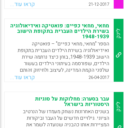
הופכות לנחלת העבר, האמריקני הממוצע מרוכז
קראו עוד...
21-12-2017
יותר בעצמו, תורם פחות לחברה הכללית וידע
מוסרי בסיסי אינו עוד מנת חלקם של ילדים
(Smith, Christoffersen, Davidson, & Herzog,
מחאי, מחאי כפיים: פואטיקה ואידיאולוגיה
2011). מה ניתן לעשות?
בשירת הילדים העברית בתקופת הישוב
לינק
1948-1939
Facebook
Email
WhatsApp
X
הספר "מחאי, מחאי כפיים" – פואטיקה
ואידיאולוגיה בשירת הילדים העברית בתקופת
הישוב 1948-1939, בוחן כיצד נרתמה שירת
הילדים, שפורסמה בעיתוני הילדים בעשור
שלפני הקמת המדינה, לעיצוב ולחיזוק זהותם
הלאומית של הילדים, במגמה להכשירם ולפתח
קראו עוד...
26-04-2017
את מחויבותם להמשך המפעל הציוני. כיצד כתבו
על המולדת לילידי הארץ משוררים שלא נולדו
בה? כיצד שוררו לילדים על גבורה והקרבה עד
עבר בסערה: מחלוקות על סוגיות
מוות? כיצד התייחסו בשירים לעם שישב פה
היסטוריות בישראל
לינק
קודם? כיצד השתמשו הכותבים בתכונתה
בשנים האחרונות נשחק מעמדו של הנרטיב
הפיגורטיבית של השירה כדי להוסיף משמעות גם
הציוני. גילויים חדשים על העבר וביקורות
למבוגרים, לעתים שונה מזו שיועדה לילדים?
המציירות אותו כהבניה שנועדה לשמר את