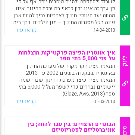
לשרוד ולהתפתח ולהיות מוסרית יותר. אף על פי
שהספר אינו המבוא הראשון לחינוך הומניסטי של
כן, ערך זה אינו נדון כראוי במערכת החינוך ואינו
אלוני, היה אפשר לצפות שיתמודד עם השאלות
מהווה יעד חינוכי. חינוך לאחריות צריך להיות אבן
הגדולות שבגינן נחלש ונעכר קולו של החינוך
פינה בכל מסגרות החינוך – מגן הילדים, דרך בית
ההומניסטי.
הספר ועד למוסדות להכשרת מורים; עליו לעורר
קראו עוד...
14-04-2013
מודעות, ביקורת ואוטונומיה אצל הלומדים. רק כך
Facebook
Email
WhatsApp
X
יוכל כל אחד מהם להתנסות, לטעות, להיכשל,
ולבסוף לקבל אחריות לפעולותיו ( ג`מאל אבו
איך אונטריו הפיצה פרקטיקות מוצלחות
חסין, סמדר גונן ) .
על פני 5,000 בתי ספר
לינק
המאמר מציג חקר מקרה של מערכת החינוך
Facebook
Email
WhatsApp
X
באונטריו שבקנדה בשנים 2002 עד 2013.
המאמר מציין כיצד מערכת החינוך שם יישמה
יישומים נבחרים כדי לשפר מעל ל-5,000 בתי
ספר (Glaze, Avis, 2013).
קראו עוד...
01-03-2013
Facebook
Email
WhatsApp
X
הבוגרים הרצויים: בין עבר להווה; בין
סיכום
אוניברסליזם לפטריוטיזם