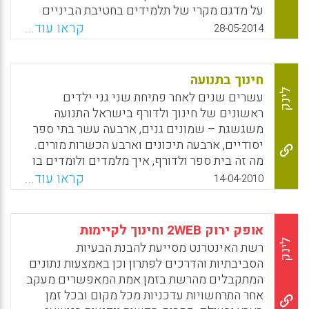
על מדגם מקרי של תלמידים בחטיבת הביניים
בצפון קרולינה, המחברים מצאו קשרים חיוביים
קראו עוד...
28-05-2014
מוגבלים בין הנוכחות של המודל לחיקוי ופעילויות
בחוץ לבין ההתנהגות וקשר שלילי בין צפייה
בתכנית טבע בטלוויזיה לבין ידע סביבתי.
חינוך בתנועה
המנבאים החזקים ביותר להתנהגות ולידע סביבתי
לינק
עשרים שנים לאחר פתיחת שני גני ילדים
היו היחס מורה/תלמיד ורמות ההכנסה במדינה,
ראשונים של חינוך ולדורף בישראל התנועה
בהתאמה (Stevenson, Kathryn T.; Peterson,
משגשגת – שמונים גנים, ארבעה עשר בתי ספר
M. Nils; Carrier, Sarah J.; Strnad, Renee L.;
יסודיים, ארבעה תיכונים וארבע הכשרות מורים.
Bondell, Howard D.; Kirby-Hathaway, Terri;
מה זה בית ספר ולדורף, איך מלמדים ולומדים בו
Moore, Susan E., 2014).
ומה כדאי ללמוד ממנו? . חינוך ולדורף מושתת על
קראו עוד...
14-04-2010
הפסיכולוגיה ההתפתחותית של רודולף שטיינר
Facebook
Email
WhatsApp
X
(1861–1925). שטיינר, יליד קרואטיה של היום
ובן לתרבות הגרמנית של מרכז אירופה, פעל בזמנו
אופק ירוק 2WEB וחינוך לקיימות
בתחומים רבים והיה בין השאר איש רוח, עיתונאי
לינק
רשת האינטרנט מסייעת להבנת הבעיות
ופילוסוף. הוא ייסד בתחילתה של המאה העשרים
הסביבתיות והדרכים לפתרון וכן באמצעות נתונים
את האנתרופוסופיה, ומאז ועד מותו היה מורה
המתקבלים מהרשת בזמן אמת המאפשרים מעקב
ומרצה במסגרתה.
אחר התרחשויות עדכניות מכל מקום ובכל זמן