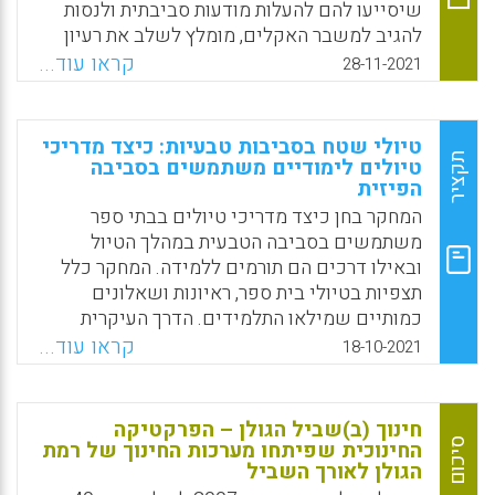
שיסייעו להם להעלות מודעות סביבתית ולנסות
להגיב למשבר האקלים, מומלץ לשלב את רעיון
החינוך הסביבתי בתוכניות ההכשרה והפיתוח
קראו עוד...
28-11-2021
המקצועי של מנהלי בתי הספר ובחזון השנתי של
משרדי החינוך והגנת הסביבה. שכן, המנהלים
צריכים לחוש ולדעת שהם מקבלים תמיכה
טיולי שטח בסביבות טבעיות: כיצד מדריכי
מהממונים עליהם.
תקציר
טיולים לימודיים משתמשים בסביבה
הפיזית
Facebook
Email
WhatsApp
X
המחקר בחן כיצד מדריכי טיולים בבתי ספר
משתמשים בסביבה הטבעית במהלך הטיול
ובאילו דרכים הם תורמים ללמידה. המחקר כלל
תצפיות בטיולי בית ספר, ראיונות ושאלונים
כמותיים שמילאו התלמידים. הדרך העיקרית
שבה התייחסו המדריכים לסביבה הטבעית הייתה
קראו עוד...
18-10-2021
באמצעות הוראה מובנית של מושגים והסבר על
תופעות הנוגעות לסביבה של הטיול. לימוד
כישורים שונים ודיון בערכים כיצד להתנהג בטבע
חינוך (ב)שביל הגולן – הפרקטיקה
טופלו במידה פחותה.
סיכום
החינוכית שפיתחו מערכות החינוך של רמת
הגולן לאורך השביל