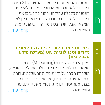
באופן מפורש על קיום פעילויות מעשיות
סיכום
במסגרת ההתייחסות לכישורי המאה ה-21 נערכו
מותאמות לסביבת הבית-ספרית. מגבלה זו של
דיונים על אפשרויותיהם של הילדים להצליח
תכנית הלימודים הופכת משמעותית ובולטת
במסגרת כלכלה עתידית ובתוך כך נערכו אף
במיוחד סביב אירועים כמו רעידת האדמה שפגעה
דיונים על משרות שטרם הכרנו או שעדיין לא
באזור מארקה ב-2016, כיוון שבמצבים כאלה,
הומצאו. אבל יש היבט נוסף הדורש התייחסות
הצורך המידי לחזור לשגרת חיים דוחק לעתים
וממעטים לדון בו: חינוך בעיתות משבר. בתקופות
קראו עוד...
21-03-2020
סוגיות אחרות כמו הסוגיות הסביבתיות.
משבריות, לאופן שבו המידע מופק ונצרך יש
השפעה עצומה על החברה והכלכלה, ותפקידו
Facebook
Email
WhatsApp
X
המשמעותי של החינוך הוא להבטיח שצרכני
כיצד תופסים תלמידי כיתה ה' טלפונים
המידע יוכלו להבינו ולפרשו במדויק. במילים
סיכום
ניידים וטכנולוגיית GIS (מערכת מידע
טכנולוגית)
אחרות, ובאופן כללי יותר, מטרתו של ה"חינוך
משברי" היא לבחון כיצד הוא מסוגל להתמודד עם
עידן הלמידה הניידת (M-learning), הכולל
הידע, עם המיומנויות ועם ההנחות הנדרשות
שימוש בטלפונים ניידים כחלק מתהליך ההוראה,
לאנשים בתקופות של ערעור.
הוכר זה מכבר על ידי מוסדות ההשכלה הגבוהה
ובתי הספר התיכוניים, ואף על פי כן, יישומה
Facebook
Email
WhatsApp
X
בבתי ספר יסודיים אינו נפוץ. מאפיין/תכונת
(feature) ה- GIS (מערכת מידע טכנולוגית, להלן:
קראו עוד...
24-11-2019
ממ"ט) המיושמת במוסדות להשכלה גבוהה מזה
מספר שנים, ולאחרונה נכנסה לשימוש ראשוני