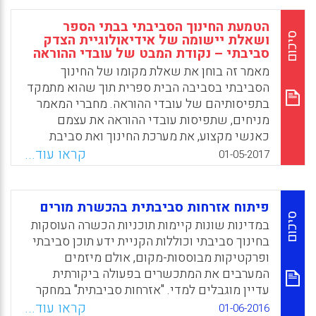
בנתה מודל שנשען על זיהוי מגמות עתידיות
המשפיעות על החינוך, הגדרת אתגרים לחינוך
הטמעת החינוך הסביבתי בבתי הספר
וגיבוש המלצות ופרסמה אותו בספר בן 410
סיכום
ושאלת יישומה של אידיאולוגיית הצדק
עמודים, הזמין גם ברשת. סיכום זה יציג את
סביבתי – נקודת המבט של עובדי ההוראה
מגמות העתיד החזויות, ואת ששת עקרונות הפעולה
מאמר זה בוחן את שאלת מקומו של החינוך
של מודל הפדגוגיה מוטת העתיד, המייצגים את
הסביבתי בסביבה הבית ספרית תוך שהוא מתמקד
התחומים שבהם על מערכת החינוך להתמקד כדי
בתפיסותיהם של עובדי ההוראה. מחברי המאמר
לשמור על רלוונטיות במציאות משתנה.
מניחים, שתפיסות עובדי ההוראה את עצמם
כאנשי מקצוע, את מערכת החינוך ואת סביבת
Facebook
Email
WhatsApp
X
עבודתם היא קריטית להבנת תחום הוראת החינוך
קראו עוד...
01-05-2017
הסביבתי וליכולתו לקדם תפיסות של צדק
סביבתי בפרט. המאמר מתמקד בשיח של אנשי
מקצוע, שנמצאים בחזית העשייה בחינוך
פיתוח אזרחות סביבתית בהכשרת מורים
הסביבתי. אלה כוללים מורות שנבחרו להוביל את
סיכום
במדינות שונות קיימות תוכניות הכשרה העוסקות
החינוך הסביבתי בבית ספרם, מדריכים בתוכנית
בחינוך סביבתי וכוללות הקניית ידע תוכן סביבתי
"ילדים מובילים שינוי" ומנהלים של בתי ספר
ופרקטיקות מבוססות-מקום, אולם מיזמים
שבהם מוטמע החינוך הסביבתי. באמצעות ראיונות
המערבים את המתכשרים בפעולה ביקורתית
עומק עם שחקנים אלה בבתי ספר יסודיים
עדיין מוגבלים למדי. "אזרחות סביבתית" במחקר
ממלכתיים בישובים עירוניים ועירוניים מבקשים
זה מוגדרת כהנעה, ביטחון עצמי ומודעות לערכים
קראו עוד...
01-06-2016
מחברי המאמר להראות כיצד משתתפי המחקר