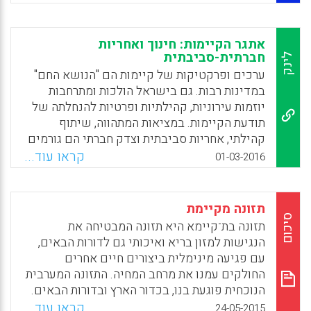
אישיים, חכמת מעשה ויכולת לתת ביטוי מעשי
מבינים את אופי החינוך הסביבתי ומקומו בבית
לאוריינות אזרחית ואקולוגית. המחקר בוחן כיצד
הספר וכיצד הם מעריכים את יכולותיהם
ההתנסויות בפרויקט פעולה פוליטי השפיעו על
אתגר הקיימות: חינוך ואחריות
המקצועיות בתחום זה.
האזרחות הסביבתית של המתכשרים שבמחקר
חברתית-סביבתית
לינק
ועל הפרקטיקות ההוראתיות שלהם (Green, C.,
Facebook
Email
WhatsApp
X
ערכים ופרקטיקות של קיימות הם "הנושא החם"
Medina-Jerez, W., & Bryant, C).
במדינות רבות. גם בישראל הולכות ומתרחבות
יוזמות עירוניות, קהילתיות ופרטיות להנחלתה של
Facebook
Email
WhatsApp
X
תודעת הקיימות. במציאות המתהווה, שיתוף
קהילתי, אחריות סביבתית וצדק חברתי הם גורמים
דומיננטיים בתהליכי השינוי לקראת חברה
קראו עוד...
01-03-2016
מקיימת. הספר אתגר הקיימות עניינו בפרישה
רחבה של הקיימות כתפיסת עולם רב-תחומית,
רעיונית, ערכית וחינוכית, אשר כורכת יחד סוגיות
תזונה מקיימת
סביבתיות, חברתיות ואזרחיות. מטרתו העיקרית
סיכום
תזונה בת־קיימא היא תזונה המבטיחה את
היא הנחלת תודעה אזרחית פעילה וביקורתית
הנגישות למזון בריא ואיכותי גם לדורות הבאים,
הנדרשת בחברה דמוקרטית בת-זמננו. הוא קורא
עם פגיעה מינימלית ביצורים חיים אחרים
לאקטיביזם סביבתי, חברתי וחינוכי, מעמיד
החולקים עמנו את מרחב המחיה. התזונה המערבית
אתגרים קונקרטיים ומציע פתרונות ויישומים
הנוכחית פוגעת בנו, בכדור הארץ ובדורות הבאים.
(אילנה אבישר).
מה אפשר לעשות? להשקיע בחינוך לתזונה
קראו עוד...
24-05-2015