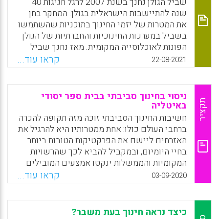
Facebook
Email
WhatsApp
X
שביל הגולן נחנך בשנת 2007 לרגל חגיגות 40
שנה להתיישבות הישראלית בגולן. המחקר בחן
את המטרות של יזמי החינוך בתוכניות שהשתמשו
בשביל במערכות החינוכיות והחברתיות של הגולן
הפונות לאוכלוסייה המקומית. מאז נחנך שביל
הגולן, הוא תפס מקום משמעותי מאוד במערכת
קראו עוד...
22-08-2021
החינוך האזורית. תוכניות הלימוד בשביל עשו
שימוש במיתוג הסימבולי שלו כציר מחבר אזורית,
במטרה לייצר זהות אזורית המדגישה את ייחודיות
ניסוי בחינוך סביבתי בבית ספר יסודי
הגולן כאזור חשוב למגורים בהקשר היהודי־לאומי
תקציר
באיטליה
וכאזור טוב למגורים בהקשר האקולוגי־חברתי
חשיבות החינוך הסביבתי זוכה מזה תקופה להכרה
והביטחוני.
ברחבי העולם כולו: אחת ממטרותיו היא להרגיל את
האזרחים ליישם את הפרקטיקות הטובות ביותר
Facebook
Email
WhatsApp
X
בחיי היומיום, ובמקביל להביא לכך שהרשויות
המקומיות והממשלות ינקטו אמצעים המובילים
לצמצום ההשפעה על הסביבה (Enviromental
קראו עוד...
03-09-2020
impact) ולאורח חיים מקיים. מטרות אלה מחייבות
חינוך מגיל צעיר, אך ההנחיות הרלוונטיות בתכנית
הלימודים הממלכתית האיטלקית אינן מורות
כיצד נראה חינוך בעת משבר?