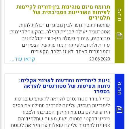
תרומת מיזם מנהיגות בין-דורית לקיימות
סיכום
לפיתוח האוריינות הסביבתית של
תלמידים
שותפויות בין נוער לבין מבוגרים יכולות להוות
אסטרטגיה יעילה לבניית קהילה. בהקשר לקיימות
סביבתית, שיתוף פעולה בין-דורי יכול להניב
פירות ולתרום לפיתוח המודעות של הצעירים
והמבוגרים כאחד. לא זו בלבד, הקשרים
הבין-דוריים מעצימים את הלמידה המשותפת,
קראו עוד...
20-06-2023
מחזקים את מנגנון קבלת ההחלטות ומרחיבים את
המכנה המשותף הקהילתי.
גינות לימודיות ומודעות לשינוי אקלים:
Facebook
Email
WhatsApp
X
סיכום
ניתוח תפיסות של סטודנטים להוראה
בספרד
כדי לעודד סטודנטים להוראה להשתמש בגינות
לימודיות בעתיד, עליהם להרחיב תחילה את בסיס
הידע שלהם בנושא החינוך הסביבתי ולצבור
ניסיון פרקטי בתחום. זאת, משום שתלמידיהם
צפויים להמטיר עליהם שאלות עם היציאה לשטח