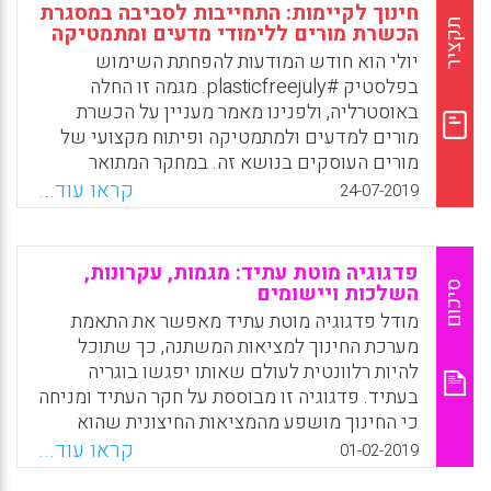
גם בבתי ספר תיכוניים, עדיין כמעט ולא מיושמת
חינוך לקיימות: התחייבות לסביבה במסגרת
בבתי ספר יסודיים (Hong. Et al., 2015). בתי
תקציר
הכשרת מורים ללימודי מדעים ומתמטיקה
הספר היסודיים הם האחרונים שנכנסו לעידן
יולי הוא חודש המודעות להפחתת השימוש
הלמידה הניידת ומיישמים את טכנולוגיית הממ"ט
בפלסטיק #plasticfreejuly. מגמה זו החלה
מסיבות שונות.
באוסטרליה, ולפנינו מאמר מעניין על הכשרת
מורים למדעים ולמתמטיקה ופיתוח מקצועי של
Facebook
Email
WhatsApp
X
מורים העוסקים בנושא זה. במחקר המתואר
התבקשו התלמידים להתמודד עם אתגר שבו הם
קראו עוד...
24-07-2019
מתייחסים לנושא הקיימות, לתעד את הביצוע
ולכתוב רפלקציה על חשיבות הנושא. במקביל
התבקשו המורים בשנתם הראשונה לבחון את
פדגוגיה מוטת עתיד: מגמות, עקרונות,
השפעת האתגר על הוראתם ועל תלמידיהם.
סיכום
השלכות ויישומים
מודל פדגוגיה מוטת עתיד מאפשר את התאמת
Facebook
Email
WhatsApp
X
מערכת החינוך למציאות המשתנה, כך שתוכל
להיות רלוונטית לעולם שאותו יפגשו בוגריה
בעתיד. פדגוגיה זו מבוססת על חקר העתיד ומניחה
כי החינוך מושפע מהמציאות החיצונית שהוא
פועל בה וכי עליו להכין את התלמידים לקראתה.
קראו עוד...
01-02-2019
יחידת הפדגוגיה מוטת העתיד במשרד החינוך