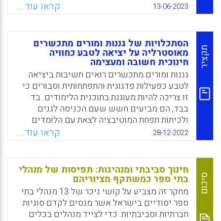
ולראות בהם ברי-סמכא. יתר על כן, שילוב גינות
קראו עוד...
13-06-2023
לימודיות בתוכנית הלימודים השנתית אינו תלוי
רק במתכשר או במורה. אלא, מצריך להציב את
נושא שינוי האקלים במעלה סדר העדיפויות
הסתכלויות של גננות ומורים מתכשרים
ומחייבת את קובעי המדיניות להציג חזון אקולוגי
תקציר
מאוסטרליה על יציאה לטבע כחוויה
חינוכית חשובה ומעצימה
ולהצהיר על מדיניות סדורה לפיה לימודי סביבה
וקיימות מהווים אינטגרלי חלק ממסלול ההכשרה
גננות ומורים מתכשרים רואים חשיבות ביציאה
להוראה.
לטבע כפעילות פדגוגית והתפתחותית וסבורים כי
זו צריכה להיות מעוגנת בתוכנית הלימודים. בד
Facebook
Email
WhatsApp
X
בבד, הם מביעים חשש שעם הכניסה לגנים
ולכיתות תפחת המוטיבציה לצאת עם הלומדים
לטבע, מתריעים על סכנת מעידות, פציעות,
קראו עוד...
28-12-2022
טביעות, היפותרמיה ומכות-שמש וחוששים
מתלונות עתידיות של הורים מודאגים.
חינוך סביבתי ומנהיגות: תפיסות של מנהלי
Facebook
Email
WhatsApp
X
סיכום
בתי ספר כמשתקף מציוריהם
מחקר זה מצביע על קושי ניכר של 13 מנהלי בתי
ספר יסודיים בישראל אשר מנסים לקדם סוגיות
חברתיות וסביבתיות. כדי לצייד מנהלים בכלים