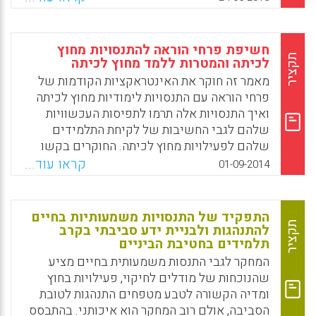
בריאה ובת־קיימא. לא רק בילדים, גם במבוגרים
Facebook
Email
WhatsApp
X
(חיים חביב).
חשיפת פרחי הוראה להתנסויות מחוץ
Facebook
Email
WhatsApp
X
תקציר
לכיתה והמטרות ללמד מחוץ לכיתה
מאמר זה חוקר את האינטראקציות הקודמות של
פרחי הוראה עם התנסויות לימודיות מחוץ לכיתה
ואיך התנסויות אלה תרמו לתפיסות העכשוויות
שלהם לגבי החשיבות של לקיחת התלמידים
שלהם לפעילויות מחוץ לכיתה. החוקרים בקשו
לבדוק האם פרחי הוראה בהווה הם חלק מדור
קראו עוד...
01-09-2014
הסובל מ"הפרעת חסר במדע" (nature-deficit
disorder) שתוארה בספרו של Richard Louv
מ-2005, "Last child in the woods: Saving our
התפקיד של התנסויות משמעותיות בחיים
children from nature-deficit disorder", כדור
תקציר
להתנהגות ולבניית ידע סביבתי בקרב
תלמידים בחטיבת הביניים
של תלמידים שגדלו ללא התנסויות ישירות מחוץ
לכיתה, בטבע (Erica Blatt; Patricia Patrick).
המחקר לגבי התנסות משמעותית בחיים מציע
שהנוכחות של מודלים לחיקוי, פעילויות בחוץ
Facebook
Email
WhatsApp
X
ומדיה הקשורה לטבע מטפחים התנהגות לטובת
הסביבה, אולם רוב המחקר הוא איכותני. בהתבסס