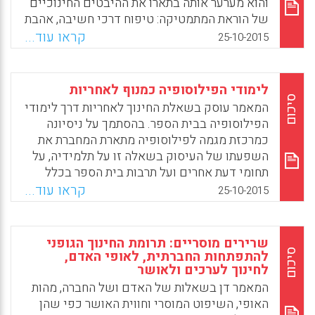
והוא מערער אותה בתארו את ההיבטים החינוכיים
תופסים מורי מורים לאתיקה את התכנים שהם
של הוראת המתמטיקה: טיפוח דרכי חשיבה, אהבת
מלמדים כהיבט של הכשרת מורים? (2) אילו
היופי והתמודדות עם השאלה מהו האדם (רון
קראו עוד...
25-10-2015
גורמים מוסדיים מעכבים הפעלת קורסים של
אהרוני).
חינוך אתי? (3) מהן מטרות הקורסים הקיימים?
(Maxwell, M., Tremblay-Laprise, A., Filion,
Facebook
Email
WhatsApp
X
לימודי הפילוסופיה כמנוף לאחריות
Boon, H., Daly, C., van der Hoven, M.,
סיכום
המאמר עוסק בשאלת החינוך לאחריות דרך לימודי
Heilbronn, R., Lenselink, M., & Walters, S).
הפילוסופיה בבית הספר. בהסתמך על ניסיונה
Facebook
Email
WhatsApp
X
כמרכזת מגמה לפילוסופיה מתארת המחברת את
השפעתו של העיסוק בשאלה זו על תלמידיה, על
תחומי דעת אחרים ועל תרבות בית הספר בכלל
(אורית פרנקו).
קראו עוד...
25-10-2015
Facebook
Email
WhatsApp
X
שרירים מוסריים: תרומת החינוך הגופני
סיכום
להתפתחות החברתית, לאופי האדם,
לחינוך לערכים ולאושר
המאמר דן בשאלות של האדם ושל החברה, מהות
האופי, השיפוט המוסרי וחווית האושר כפי שהן