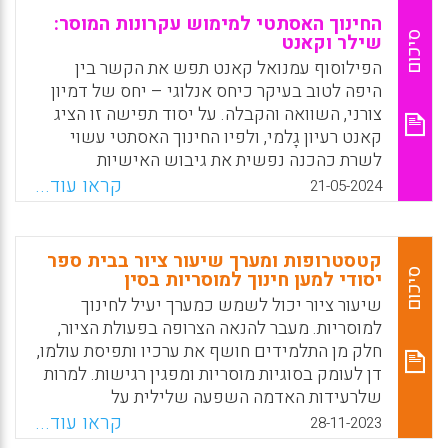
החינוך האסתטי למימוש עקרונות המוסר:
סיכום
שילר וקאנט
הפילוסוף עמנואל קאנט תפש את הקשר בין
היפה לטוב בעיקר כיחס אנלוגי – יחס של דמיון
צורני, השוואה והקבלה. על יסוד תפישה זו הציג
קאנט רעיון גָלמי, ולפיו החינוך האסתטי עשוי
לשרת כהכנה נפשית את גיבוש האישיות
המוסרית. דהיינו, את האדם המחוקק והקובע
קראו עוד...
21-05-2024
באורח אוטונומי כללֵי התנהגות תוך כדי השעיית
האינטרסים האנוכיים שלו
קטסטרופות ומערך שיעור ציור בבית ספר
Facebook
Email
WhatsApp
X
סיכום
יסודי למען חינוך למוסריות בסין
שיעור ציור יכול לשמש כמערך יעיל לחינוך
למוסריות. מעבר להנאה הצרופה בפעולת הציור,
חלק מן התלמידים חושף את ערכיו ותפיסת עולמו,
דן לעומק בסוגיות מוסריות ומפגין רגישות. למרות
שלרעידות האדמה השפעה שלילית על
התלמידים, במקום לפחד מהן או לשנוא את
קראו עוד...
28-11-2023
הטבע, אפשר וכדאי להתמודד עם הזיכרונות