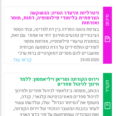
הטראומתיים בצורה רציונלית ומודעת. כך,
התלמידים מציעים רעיונות יוצאי-דופן,
ניטרליות והיעדר הטיה: ההשקעה
פרו-סביבתיים ויפים לעין שמבטאים הרמוניה עם
סיכום
הצרפתית בלימודי פילוסופיה, דתות, מוסר
ואזרחות
הטבע, שלכאורה פגע בקהילתם.
בצרפת נהוגה הפרדה בין דת למדינה, ובתי הספר
Facebook
Email
WhatsApp
X
הציבוריים נמנעים מחינוך דתי או אמוני. עם זאת,
במסגרת שיעורי פילוסופיה, אזרחות ומוסר
לומדים התלמידים על הדת כתופעה חברתית
ומועברים להם מסרים דמוקרטיים ברוח ערכי
הרפובליקה: חופש, שוויון, אחווה, צדק ודחייה של
קראו עוד...
25-05-2020
כל סוגי האפליה. שיעורים אלה מציבים לאנשי
החינוך בצרפת אתגר מורכב, שכן צרפת היא מדינה
חילונית ביותר, אך עם אוכלוסייתה נמנים נוצרים
וירוס הקורונה ומריאן ויליאמסון: ללמד
קתולים רבים והקהילות הגדולות ביותר באירופה
תקציר
חינוך לניהול פחדים
של מוסלמים ושל יהודים.
הכותב, מומחה בינלאומי לניהול פחדים ולחינוך
לניהול פחדים מאוניברסיטת קלגארי, קנדה,
Facebook
Email
WhatsApp
X
משתף את "הסיפור הגדול" שלו, שלדעתו עשוי
לעזור בהבנת המשבר הנוכחי של וירוס הקורונה,
ואת הטרגדיה שמתרחשת על פני כדור הארץ.