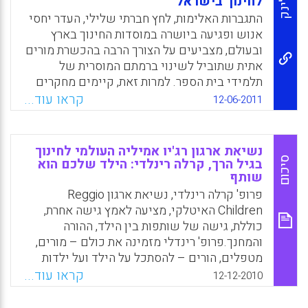
לחינוך בישראל
לינק
החברות ב- OECD ובעיקר במערכת החינוך
התגברות האלימות, לחץ חברתי שלילי, העדר יחסי
הממלכתית הישראלית, כפי שהוא משתקף
אנוש ופגיעה ביושרה במוסדות החינוך בארץ
במדיניות משרד החינוך, בתכניות "חינוך לערכים"
ובעולם, מצביעים על הצורך הרבה בהכשרת מורים
המתקיימות בה, בחוזרי מנכ"ל ומתוך מידע שנוגע
אתית שתוביל לשינוי ברמתם המוסרית של
ישירות לתחום הידע ( אריאל שריד) .
תלמידי בית הספר. למרות זאת, קיימים מחקרים
בודדים העוסקים בתהליך הכשרת המורה לחינוך
קראו עוד...
Facebook
Email
WhatsApp
X
12-06-2011
מוסרי, הן בארץ והן בעולם. שאלת המחקר: עוסקת
בבירור המדיניות, האקלים, המטרות והתכנים של
תוכנית ההכשרה וכן בעמדותיהם, השקפתם של
נשיאת ארגון רג'יו אמיליה העולמי לחינוך
מרצים וסטודנטים כלפי החינוך המוסרי והשפעת
סיכום
בגיל הרך, קרלה רינלדי: הילד שלכם הוא
שותף
משתני רקע עליהם. המחקר הנוכחי הינו מחקר
מעורב שיטות: כמותי ואיכותני, המתבסס על
פרופ' קרלה רינלדי, נשיאת ארגון Reggio
הפרדיגמה הקונסטרוקטיביסטית. המחקר נערך
Children האיטלקי, מציעה לאמץ גישה אחרת,
בשמונה מכללות להכשרת מורים משלושת
כוללת, גישה של שותפות בין הילד, ההורה
המגזרים" ממלכתי, ממלכתי דתי וערבי. במחקר
והמחנך.פרופ' רינדלי מזמינה את כולם – מורים,
השתתפו 127 מרצים ו- 536 סטודנטים ( אהרן,
מטפלים, הורים – להסתכל על הילד ועל ילדות
בוזגלו).
בכלל, לא כגורם שצריך לחנך אותו, אלא דווקא
קראו עוד...
12-12-2010
ללמוד ממנו וליצור ביחד איתו את העתיד."המטרה
Facebook
Email
WhatsApp
X
העיקרית שלנו היא להפוך את הילד לנראה,