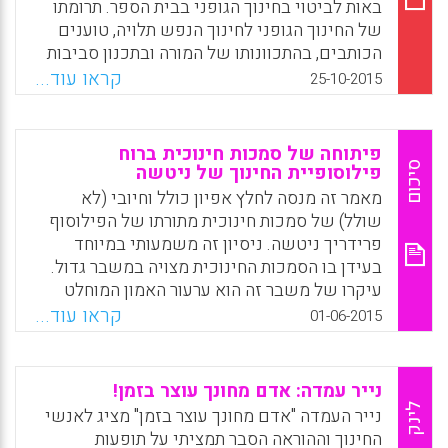
באות לביטוי בחינוך הגופני בבית הספר. תרומתו
של החינוך הגופני לחינוך הנפש תלויה, טוענים
הכותבים, בהתכוונותו של המורה ובתכנון סביבות
הלמידה (רוני לידור, יצחק רם).
קראו עוד...
25-10-2015
Facebook
Email
WhatsApp
X
פיתוחה של סמכות חינוכית ברוח
סיכום
פילוסופיית החינוך של ניטשה
מאמר זה מנסה לחלץ אפיון כולל וחיובי (לא
שולל) של סמכות חינוכית מתורתו של הפילוסוף
פרידריך ניטשה. ניסיון זה משמעותי במיוחד
בעידן בו הסמכות החינוכית מצויה במשבר גדול.
עיקרו של משבר זה הוא ערעור האמון המוחלט
בתבונה, במדע ובקידמה – ערעור שנעשה על-ידי
קראו עוד...
01-06-2015
ניטשה (ניטשה, 1999א, 1999ב) ומשתלב גם
ברוח התקופה. הסמכות החינוכית דינמית
ומתפתחת. היא מופיעה כסמכות חיצונית, שקיימת
נייר עמדה: אדם מחונך עוצר בזמן!
אצל מחנך אותנטי וראוי, עוברת דרך סמכות
לינק
נייר העמדה "אדם מחונך עוצר בזמן" מציג לאנשי
עצמאית ואותנטית אצל המתחנך, המשתחרר
החינוך וההוראה הסבר תמציתי על תופעות