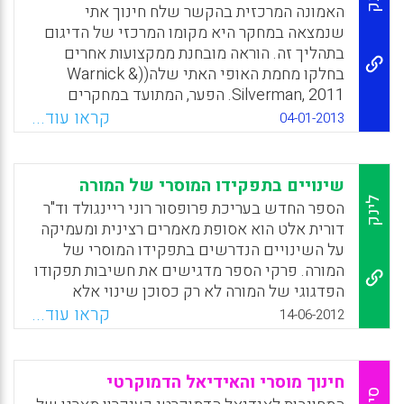
אחת הדרכים לעשות זאת (Sanger, M.N., &
האמונה המרכזית בהקשר שלח חינוך אתי
Osguthorpe, R.D).
שנמצאה במחקר היא מקומו המרכזי של הדיגום
בתהליך זה. הוראה מובחנת ממקצועות אחרים
Facebook
Email
WhatsApp
X
בחלקו מחמת האופי האתי שלה((Warnick &
Silverman, 2011. הפער, המתועד במחקרים
במדינות רבות, בין העובדה שהוראה היא כזו מצד
קראו עוד...
04-01-2013
אחד לבין העדר מובחן של תשומת לב מפורשת
לענייני אתיקה בתוכניות ההכרה מצד שני הוא
העומד בבסיס מחקר זה. היבט נוסף המופנה
שינויים בתפקידו המוסרי של המורה
למורי-המורים הוא החשיבות של ההכשרה "בצמוד
לינק
הספר החדש בעריכת פרופסור רוני ריינגולד וד"ר
לצרכים הלימודיים של המתכשרים" ולמקומן של
דורית אלט הוא אסופת מאמרים רצינית ומעמיקה
האמונות שלהם על חינוך מוסרי כחלק מההבנה
על השינויים הנדרשים בתפקידו המוסרי של
של צרכים אלה, תוך מעבר מתפיסת דיגום
המורה. פרקי הספר מדגישים את חשיבות תפקודו
כפשוטו(חיקוי) לדיגום קוגניטיבי. למשל: קיום
הפדגוגי של המורה לא רק כסוכן שינוי אלא
תצפיות בדיגום משמעותי של שיעור בכיתות
בראש ובראשונה כסמכות מוסרית בתחומי החינוך
קראו עוד...
14-06-2012
וניתוחו ע"י פירוק היבטי הדיגום; צפייה בפעולות
בכלל והחינוך הדמוקרטי בפרט. כותבי המאמרים
של מורה ועדויות לכך שתלמידים מתייחסים
דנים בחשיבות הקניית ערכים, חשיבה מוסרית
אליהן ומתן הסברים להתייחסויות אלה(קשר
ויצירת סובלנות ע"י המורים במקביל להקניית
חינוך מוסרי והאידיאל הדמוקרטי
צופה-נצפה).( Sanger, M.N. & Osguthorpe, R.D
תכנים וידע בביה"ס וביתר שאת. חלק מן