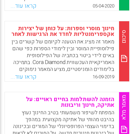
לטענת המחבר, ביכולתנו להפוך משבר זה
קראו עוד...
05-04-2020
להזדמנות חינוכית נהדרת, במיוחד כאמצעי
לשיפור איכות ניהול הפחדים והחינוך לניהול
הפחדים, לא רק בהקשר הנקודתי, אלא בכל
חינוך מוסרי וספרות: על כוחן של יצירות
סיטואציה ובכך להפוך את יחסנו לפחד לבוגר יותר.
סיכום
אקספרימנטליות לחדד את הרגישות לאחר
שתי דמויות המפתח ב"סיפור הגדול" שמובא
מאמר זה מציג את הטענה לקיומם של קשרים בין
במאמר הן מריאן ויליאמסון, סופרת אמריקנית,
פילוסופיית המוסר ובין לימודי הספרות כפי שהם
מנהיגה רוחנית, אקטיביסטית ומועמדת לשעבר
באים לידי ביטוי בכתביה של הפילוסופית
(שהסירה את מועמדותה בינואר השנה) לנשיאות
האמריקאית העכשווית Cora Diamond. בתמיכה
ארצות הברית בבחירות 2020 ולצדה, בתפקיד
בלימודים הומניסטיים, מציע המאמר נימוקים
"הדמות השניה", הוירוס עצמו.
נוספים על אלה שהשמיעו מרתה נוסבאום וריצ'רד
קראו עוד...
16-09-2019
רורטי תוך הישענות על מאמרה של דיאמונד The
Facebook
Email
WhatsApp
X
difficulty of reality and the difficulty of
philosophy ועל הרומן A Girl is Half-formed
מאמר מלא
הזמנה להשתלמות בחיים ראויים: על
מאת הסופרת האירית Eimear McBride.
אתיקה, חינוך וריבונות
המפתח לשיפור משמעותי בטיב החינוך נעוץ
Facebook
Email
WhatsApp
X
בהיבט מהותי של אתיקה מקצועית: במהפך
בדימוי העצמי הפרופסיונלי של המורים ובכינונה
של ריבונות חינוכית חדשה. על המורים לא לראות