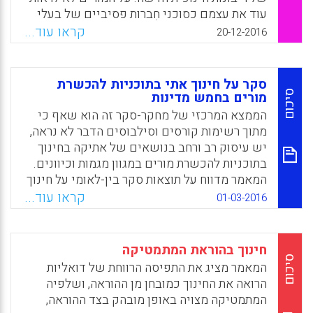
עוד את עצמם כסוכני חִברות פסיביים של בעלי
הכוח בחברה ובתרבות, אלא כמובילים אוטונומיים
קראו עוד...
20-12-2016
של שליחותם המקצועית. על המורים לשחרר את
עצמם מן ההתניה המסורתית של נאמנות עיוורת
לממסד הדתי, לשלטון הפוליטי,
סקר על חינוך אתי בתוכניות להכשרת
לסנטימנטהלאומני או לתחרות הכלכלית, ובמקום
סיכום
מורים בחמש מדינות
זאת להגשים את התכלית המהותית של עיסוקם
הממצא המרכזי של מחקר-סקר זה הוא שאף כי
המקצועי ולהתייצב בנחישות לצד הדורות
מתוך רשימות קורסים וסילבוסים הדבר לא נראה,
הצעירים: להעמיד בראש מעייניהם את שלומם,
יש עיסוק רב ורחב בנושאים של אתיקה בחינוך
התפתחותם וכבודם של התלמידים, ולקדם אותם
בתוכניות להכשרת מורים במגוון מגמות וכיוונים.
לחיים אוטונומיים ומלאים של משמעות, הגשמה
המאמר מדווח על תוצאות סקר בין-לאומי על חינוך
עצמיתושותפות פורייה והוגנת במעגלי התרבות
אתי בתוכניות להכשרת מורים בחמש מדינות:
קראו עוד...
01-03-2016
והחברה (נמרוד אלוני).
ארה"ב, אנגליה, קנדה, אוסטרליה והולנד, ובוחן את
הקשר בין תכנים של חינוך אתי לבין כיוונים
Facebook
Email
WhatsApp
X
רחבים יותר של הכשרה מקצועית (Warnick &
חינוך בהוראת המתמטיקה
Silverman, 2011). מטרות הסקר: לאשש (או
סיכום
המאמר מציג את התפיסה הרווחת של דואליות
לערער) ממצאי מחקר קודם שנעשה בתחום זה
הרואה את החינוך כמובחן מן ההוראה, ושלפיה
(Glanzer & Ream, 2007) ולבחון מתודולוגיות
המתמטיקה מצויה באופן מובהק בצד ההוראה,
אחרות לאיסוף נתונים. שאלות הסקר: (1) כיצד