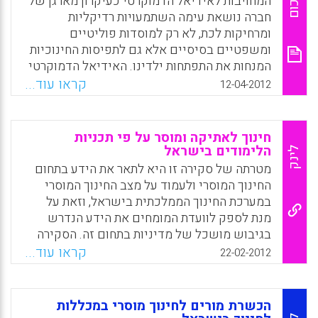
סיכום
המחויבות לאידיאל הדמוקרטי כעיקרון מארגן של
) .
המאמרים מדברים על תכנית לימודים ייחודית
חברה נושאת עימה השתמעויות רדיקליות
שיש לפתח, תכנית לימודים אתית. המאמרים
Facebook
Email
WhatsApp
X
ומרחיקות לכת, לא רק למוסדות פוליטיים
עוסקים בנקיטת אומץ מוסרי ע"י מורים ואירועים
ומשפטיים בסיסיים אלא גם לתפיסות החינוכיות
התורמים לכך. חלק מהתפיסות המוצגות בספר
המנחות את התפתחות ילדינו. האידיאל הדמוקרטי
צמחו על הקרקע של תיאוריית הקונסרקטיביזים
הוא אידיאל של חברה פתוחה ודינמית: פתוחה
קראו עוד...
12-04-2012
בהוראה ובלמידה כיצירת מעורבות בלמידה בצורה
באין בה תוכנית פעולה חברתית תקדימית הנתפסת
פעילה ( Dorit Alt, Roni Reingold ).
כדוגמה ומחוסנת מפני הערכה ביקורתית בזירה
הציבורית; דינמית, בכך שהמוסדות היסודיים בה
Facebook
Email
WhatsApp
X
חינוך לאתיקה ומוסר על פי תכניות
אינם מתוכננים לבלום שינויים אלא להסדירם
הלימודים בישראל
לינק
ולתעל אותם באמצעות חשיפתם לבחינה ציבורית
מטרתה של סקירה זו היא לתאר את הידע בתחום
מדוקדקת ובאמצעות ביסוסם הבלעדי על
החינוך המוסרי ולעמוד על מצב החינוך המוסרי
בחירותיהם של חבריה.
במערכת החינוך הממלכתית בישראל, וזאת על
מנת לספק לוועדת המומחים את הידע הנדרש
Facebook
Email
WhatsApp
X
בגיבוש מושכל של מדיניות בתחום זה. הסקירה
מחולקת לשלושה חלקים: א. הגישות המרכזיות
קראו עוד...
22-02-2012
בתחום ודיון במטרות המרכזיות, במושגי היסוד
ובמיומנויות השונות שבאמצעותם הגישות השונות
מבקשות לפתח, כל אחת לשיטתה, אישיות
הכשרת מורים לחינוך מוסרי במכללות
מוסרית. ב. מצב החינוך המוסרי במספר מדינות