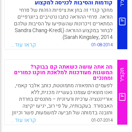
קודמות והסיבות לכניסה למקצוע
סם החיים. האם אפשר להדליק להט כזה בעיניים
של ילדים בבית הספר? התנסות בהנעת תלמידים
מחקר קנדי זה בחן את ציפיות הזהות של פרחי
בלמידה מבוססת פרויקטים בעשרות השנים
הוראה. פרחי ההוראה כתבו נרטיבים ביוגרפיים
האחרונות מלמדת אותי שאפשר גם אפשר. החוויה
המתארים זיכרונות שהשפיעו על הסיבות שלהם
של לראות ילדים מבלים בצוותים לקראת סיום
לבחור במקצוע ההוראה (Sandra Chang-Kredl,
פרויקט עד 3 לפנות בוקר היא חוויה שאין שניה
Sarah Kingsley, 2014).
לה" (חנן יניב).
קראו עוד...
01-08-2014
Facebook
Email
WhatsApp
X
Facebook
Email
WhatsApp
X
מה אתה עושה כשאתה קם בבוקר?
תקציר
המשגות מעודכנות למלאכת חוקנו כמורים
ומחנכים
לפעמים התפאורה מתמוטטת, כותב אלבר קאמי,
ואנו מוצאים עצמנו בעשייה מכנית, ללא
אוריינטציה ערכית ורעיונית – מתנסים בחרדת
האבסורד. בעקבותיה, על פי רוב, יגיעו יקיצה
ותובנה בדמותה של תביעה למשמעות, פשר וכיוון.
מאמר זה מבקש להתמודד עם חרדת האבסורד
קראו עוד...
01-07-2014
כפי שמתנסים בה מורים ומחנכים אידאליסטים,