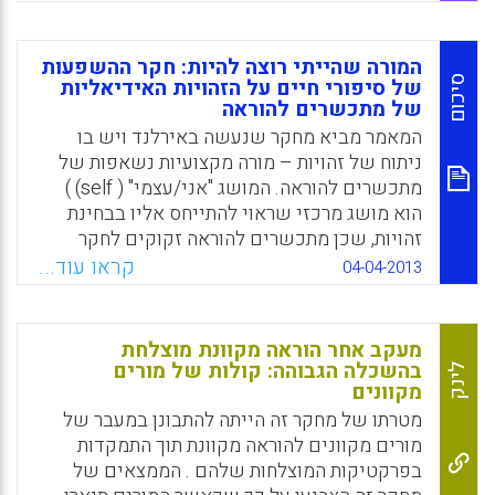
מבחינה רגשית והן מבחינה קוגניטיבית את
המשוב החיצוני, המחברים מציעים מודל המבוסס
על ארבעה מניעים עיקריים: רלוונטיות של
המורה שהייתי רוצה להיות: חקר ההשפעות
המטרה, ידע, ביטחון עצמי, ותפקידים (Maria
סיכום
של סיפורי חיים על הזהויות האידיאליות
של מתכשרים להוראה
Fernandez-Toro and Stella Hurd, 2014).
המאמר מביא מחקר שנעשה באירלנד ויש בו
Facebook
Email
WhatsApp
X
ניתוח של זהויות – מורה מקצועיות נשאפות של
מתכשרים להוראה. המושג "אני/עצמי" ( self) )
הוא מושג מרכזי שראוי להתייחס אליו בבחינת
זהויות, שכן מתכשרים להוראה זקוקים לחקר
עצמם כדי לפתח תחושה של זהות ((Sachs, 2005
קראו עוד...
04-04-2013
וכדי להבין שזהות מתפתחת ומתעצבת במשך
החיים. מתכשרים מגיעים להוראה עם ערכים
שונים ועם מטען של תיאוריות
מעקב אחר הוראה מקוונת מוצלחת
אינטואיטיביות/חובבניות ביחס למורים, להוראה
בהשכלה הגבוהה: קולות של מורים
לינק
מקוונים
וללמידה. הם גם מביאים להכשרה דימוי של
עצמם כמורים על בסיס ההיסטוריה האישית של
מטרתו של מחקר זה הייתה להתבונן במעבר של
כל אחד ואחד. כל אלה עומדים לבחינה ולחשיבה
מורים מקוונים להוראה מקוונת תוך התמקדות
מחודשת במהלך ההכשרה ( Furlong, C ) .
בפרקטיקות המוצלחות שלהם . הממצאים של