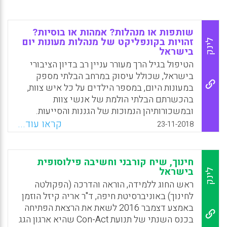
שותפות או מנהלות? אמהות או בוסיות?
זהויות בקונפליקט של מנהלות מעונות יום
לינק
בישראל
הטיפול בגיל הרך מעורר עניין רב בדיון הציבורי
בישראל, שכולל עיסוק במרחב הבלתי מספק
במעונות היום, במספר הילדים על כל איש צוות,
בהכשרתם הבלתי הולמת של אנשי צוות
ובמשכורותיהן הנמוכות של הגננות והסייעות.
מחקר זה יישם גישה איכותנית וכלל ראיונות עם
קראו עוד...
23-11-2018
שש מנהלות של מעונות יום בנוסף לתצפיות
באותן מעונות שנערכו במשך כשנה.מטרת המחקר
היתה לשפר את הבנת הזהות המקצועית והזהות
חינוך, שיח קורבני וחשיבה פילוסופית
הנשית של המנהלות שרואיינו וכן לאפשר לקולן
בישראל
לינק
להישמע. זהויות המנהלות הוצגו באמצעות חמש
ראש החוג ללמידה, הוראה והדרכה (הפקולטה
נקודות מבט: תפיסותיהן העצמיות, קשריהן עם
לחינוך) באוניברסיטת חיפה, ד"ר אריה קיזל הוזמן
הסגל, קשריהן עם ההורים, מיקומן בין הסגל
באמצע דצמבר 2016 לשאת את הרצאת הפתיחה
להורים והשקפותיהן החינוכיות.
בכנס השנתי של תנועת Con-Act שהיא ארגון הגג