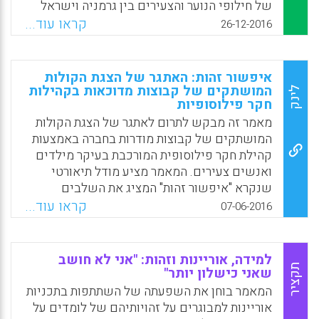
של חילופי הנוער והצעירים בין גרמניה וישראל
Facebook
Email
WhatsApp
X
(ארגון שנוסד בשנת 2000). ההרצאה ניתנה
קראו עוד...
26-12-2016
במסגרת הכנס שנושאו היה Living Diversity
והתקיים בעיר ויטנברג שבגרמניה (העיר בה
ממוקם המטה של הארגון שהוקם ביוזמת נשיא
איפשור זהות: האתגר של הצגת הקולות
גרמניה). מדי שנה נוטל הארגון נושא לפעולה
המושתקים של קבוצות מדוכאות בקהילות
לינק
חקר פילוסופיות
והשנה הנושא של Diversity נבחר להיות הנושא
המרכזי. בכנס השתתפו ראשי ארגונים גרמנים
מאמר זה מבקש לתרום לאתגר של הצגת הקולות
וישראלים העוסקים בחילופי נוער וצעירים אשר
המושתקים של קבוצות מודרות בחברה באמצעות
שמו לעצמם למטרה את הפעולה המשותפת של
קהילת חקר פילוסופית המורכבת בעיקר מילדים
הדור הצעיר בשתי המדינות. ד"ר קיזל שימש ראש
ואנשים צעירים. המאמר מציע מודל תיאורטי
הוועדה הישראלית-גרמנית לחקר ספרי לימוד בין
שנקרא "איפשור זהות" המציג את השלבים
השנים 2010 ל-2015 והרצאתו אתגרה את
שבהם, תחת התפקיד המנחה שמגלמת קהילת
קראו עוד...
07-06-2016
השומעים לדיון ער בשיח הקורבני אשר לדבריו
החקר הפילוסופית, המטא-נרטיב ההגמוני של
השתרש בשיח בקהילות שונות – אזרחיות
הזרם המרכזי בחברה מפנה מקום לזהות של חברי
ופרופסיונאליות – בישראל (אוניברסיטת חיפה).
קבוצות הנמצאות בשוליים. המודל מבוסס על
למידה, אוריינות וזהות: "אני לא חושב
ההכרה בנרטיבים שונים בתוך רשת של נרטיבים
תקציר
שאני כישלון יותר"
Facebook
Email
WhatsApp
X
משותפים שאינה מבכרת את המטא-נרטיב.
המאמר בוחן את השפעתה של השתתפות בתכניות
המאמר מדווח על ההתנסויות של מתווכים
אוריינות למבוגרים על זהויותיהם של לומדים על