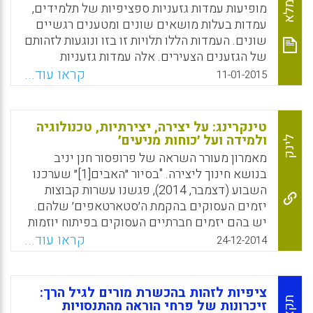
החדרת תרבות פופולרית, הוספת הומור, ומעורבות
מופיעות עמדות גזעניות ספציפיות של תלמידים,
ברכילות (Rust, Julie, 2015).
עמדות בעלות מושאים שונים ומטענים רגשיים
שונים. העמדות הללו תלויות זו בזו ונוגעות לזהותם
Facebook
Email
WhatsApp
X
של הגזענים הצעירים. אלה עמדות גזעניות
בהתהוות. הן משקפות את העמדות הגזעניות
קראו עוד...
11-01-2015
המגובשות יותר של המבוגרים. הואיל ועמדה
גזענית קשורה לזהות, אי אפשר להחליף אותה
בקלות; לזהותו של הגזען יש לגשת בהתחשבות
טינקרינג: על יצירה, יצירתיות, טכנולוגיה
ובזהירות (יורם הרפז).
ולמידה ועל ׳כוחות מניעים׳
לינק
מאמרון מעורר השראה של פרופסור חנן יניב
Facebook
Email
WhatsApp
X
בנושא חינוך ליצירה. "בסיור ״האבים[1]״ שערכנו
השבוע (דצמבר, 2014), פגשנו עשרות קבוצות
יזמים העסוקים בהקמת ה׳סטארטאפים׳ שלהם.
יש בהם יזמים חברתיים העסוקים בפיתוח יוזמות
לטובת החברה ושינוי העולם ויש בהם יזמים
קראו עוד...
24-12-2014
עסקיים שהכח המניע שלהם הוא החלום על
׳אקזיט׳ מהיר. בכל מקרה, המכנה המשותף
שמרחף באויר הוא הלהט. כיזם שעסוק כל חייו
ציפיות לזהות בהכשרת מורים לגיל הרך:
ביזמות ויצירה אני יכול להעיד… הלהט הזה הוא
תקציר
זיכרונות של פרחי הוראה מהתנסויות