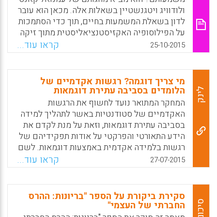
ולודוויג ויטגנשטיין בשאלות אלה. מכאן הוא עובר
לדון בשאלת המשמעות בחיים, תוך כדי הסתמכות
על הפילוסופיה האקזיסטנציאליסטית מתוך זיקה
למוטיבים של סבל, בדידות, אבסורד ומוות (תמי
קראו עוד...
25-10-2015
יגורי).
Facebook
Email
WhatsApp
X
מי צריך דוגמה? רגשות אקדמיים של
הלומדים בסביבה עתירת דוגמאות
לינק
המחקר המתואר נועד לחשוף את הרגשות
האקדמיים של סטודנטיות באשר לתהליך למידה
בסביבה עתירת דוגמאות, וזאת על מנת לקדם את
הידע התאורטי והפרקטי על אודות תפקידיהם של
רגשות בלמידה אקדמית באמצעות דוגמאות. לשם
כך נבחן בשנים תש"ע-תשע"ג קורס אקדמי
קראו עוד...
27-07-2015
המתקיים במכללה לחינוך; במחקר השתתפו 70
סטודנטיות העוסקות במגוון מקצועות החינוך.
במהלך הקורס התבקשו הסטודנטיות לסכם טקסט
סקירת ביקורת על הספר "בריונות: ההרס
אקדמי על אודות תאוריית למידה ולהציגו באופן
סיכום
החברתי של העצמי"
מילולי או גרפי אשר ישקף את הבנתן אותו: תחילה