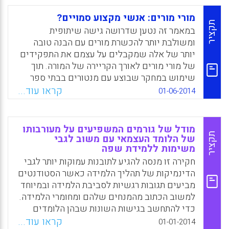
בבקשם את ההגיונות המנחים והמצדיקים של
מלאכת חוקם בחינוך ובהוראה (נמרוד אלוני).
מורי מורים: אנשי מקצוע סמויים?
תקציר
במאמר זה נטען שדרושה גישה שיתופית
Facebook
Email
WhatsApp
X
ומשולבת יותר להכשרת מורים עם הבנה טובה
יותר של אלה שמקבלים על עצמם את התפקידים
של מורי מורים לאורך הקריירה של המורה. תוך
שימוש במחקר שבוצע עם מנטורים בבתי ספר
בסקוטלנד, מוצע שמורי המורים עשויים להיות
קראו עוד...
01-06-2014
"בלתי מוכרים" ולהישאר "אנשי מקצוע סמויים"
בשל הזהויות שהם מבנים עבור עצמם, בשל סדרי
העדיפויות והערכים שהם או אחרים מקשרים
מודל של גורמים המשפיעים על מעורבותו
לתפקידיהם או בשל התרבויות והמבנים
תקציר
של הלומד העצמאי עם משוב לגבי
משימות ללמידת שפה
המוסדיים שבהם הם עובדים (Livingston, Kay,
2014).
חקירה זו מנסה להגיע לתובנות עמוקות יותר לגבי
הדינמיקות של תהליך הלמידה כאשר הסטודנטים
Facebook
Email
WhatsApp
X
מביעים תגובות רגשיות לסביבת הלמידה ובמיוחד
למשוב הכתוב מהמנחים שלהם ומחומרי הלמידה.
כדי להתחשב בגישות השונות שבהן הלומדים
המבוגרים לומדים באופן עצמאי המשלב הן
קראו עוד...
01-01-2014