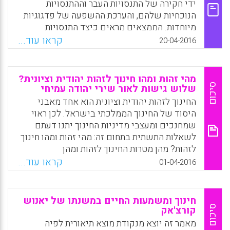
ותלמידים ממגזרים חלשים ומודרים בחברה
ידי חקירה של התנסויות העבר וההתנסויות
בשתי מדינות אשר השתתפותם בקהילות חקר
הנוכחיות שלהם, והערכת ההשפעה של פדגוגיות
פילוסופיות סיפקה להם לא רק "קול" אלא גם
מיוחדות. הממצאים מראים כיצד התנסויות
נוכחות וזהות (Arie Kizel, 2016).
חיוביות של לומדים בתכניות שלהם גרמו להם
קראו עוד...
20-04-2016
להעריך מחדש את ההבנות הקודמות שלהם
Facebook
Email
WhatsApp
X
ואפשרו הבניה של זהויות חדשות כאנשים
המסוגלים ללמוד (Tett, Lyn, 2016).
מהי זהות ומהו חינוך לזהות יהודית וציונית?
סיכום
שלוש גישות לאור שירי יהודה עמיחי
Facebook
Email
WhatsApp
X
החינוך לזהות יהודית וציונית הוא אחד מאבני
היסוד של החינוך הממלכתי בישראל. לכן ראוי
שמחנכים ומעצבי מדיניות החינוך יתנו דעתם
לשאלות התשתית בתחום זה: מהי זהות ומהו חינוך
לזהות? מהן מטרות החינוך לזהות ומהן
האסטרטגיות החינוכיות שיש לאמץ כדי להשיג
קראו עוד...
01-04-2016
מטרות אלו? המאמר מציג שלוש תשובות לשאלות
אלה לאור שלושה שירים של יהודה עמיחי. מכל
אחד מהשירים משתמעת גישה אחרת להבנת
חינוך ומשמעות החיים במשנתו של יאנוש
המושג "זהות" וכן אידיאולוגיה חינוכית שונה: מן
סיכום
קורצ'אק
הגישה המהותנית למושג הזהות נובע חינוך
מאמר זה יוצא מנקודת מוצא תיאורית לפיה