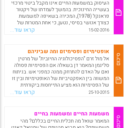
המבוסס על אידיאולוגיה של תִרבות; מן הגישה
העיסוק במשמעות החיים אינו מקבל ביטוי מרכזי
ההבנייתית הרדיקלית נובע חינוך המבוסס על
בעשייה החינוכית. בהמשך לעמדתו של ויקטור
אידיאולוגיה של אינדיבידואציה; ומן הגישה
פראנקל (1978), המכירה בשאיפה למשמעות
ההבנייתית המתונה נובע חינוך ברוח "המודל
כצורך אנושי בסיסי, נטען, כי אחת המטרות של
השלישי בחינוך", המבוסס על סינתזה בין
העשייה החינוכית היא לעורר בלומדים את
קראו עוד...
15-02-2016
אידיאולוגיית התִרבות לאידיאולוגיית
השאיפה למשמעות ולסייע להם להוביל לחיי
האינדיבידואציה. המאמר מנתח את השירים ואת
משמעות. מתוך טעם זה ממש נגזרת חשיבות
פרדיגמות הזהות והגישות החינוכיות המשתמעות
הצגתו של עולמו הפילוסופי והחינוכי-מעשי של
אופטימיזם ופסימיזם ומה שביניהם
מהם, ובוחן את המשמעויות מרחיקות הלכת של
יאנוש קורצ'אק בתכנית הלימודים בחוגים
סיכום
אל מול זרם "הפסיכולוגיה החיובית" של מרטין
יישום כל אחת מהגישות (אוהד דוד).
למחשבת החינוך במוסדות להשכלה גבוהה
סליגמן המאמר דן בשאלה אם הפסימיות פסולה
ובהכשרת מורים בישראל. פרשנות מוצלחת
Facebook
Email
WhatsApp
X
ואם על האדם להתרחק ממנה כמפני אש. בניתוח
ומעניינת של תשתית פילוסופית זו עשויה ליצור
המשווה בין האפקטיביות של האופטימיות ובין זו
עמדה מפורשת בשאלת משמעות החיים (נורית
של הפסימיות הוא מציע התייחסות ביקורתית
בסמן מור).
ומפוכחת כלפי זו וכלפי זו, ובתוך כך מראה כמה
קראו עוד...
25-10-2015
מתפקידיה החיוביים של פסימיות שקולה בחייו
Facebook
Email
WhatsApp
X
של אדם (אדיר כהן).
משמעות החיים ומשמעות בחיים
Facebook
Email
WhatsApp
X
סיכום
המאמר שואל מה תכלית החיים בכללם? מהי
משמעותם? הוא מביא מהגותם של עמנואל קאנט