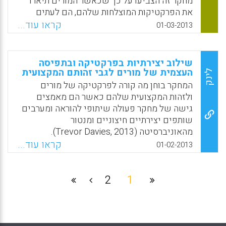
מחקר זה הצביעו על כך שכאשר המורים תיארו
Facebook
Email
WhatsApp
X
את הפרקטיקות המוצלחות שלהם, הם לעתים
קרובות קישרו אותן לתפקידים המשתנים שלהם
קראו עוד...
01-03-2013
ולייצוג החדש של "העצמי" שלהם בתוך הסביבה
המקוונת. (BARAN, EVRIM; CORREIA, ANA-
PAULA; THOMPSON, ANN D , 2013).
שילוב יצירתיות בפרקטיקה ובתפיסה
העצמית של מורים לגבי זהותם המקצועית
לינק
Facebook
Email
WhatsApp
X
המחקר בוחן מה קורה לפרקטיקה של מורים
ולזהות המקצועית שלהם כאשר הם מאמצים
גישה של מחקר פעולה שיתופי להוראה ומערבים
שותפים יצירתיים חיצוניים ומנטור
מהאוניברסיטה (Trevor Davies, 2013).
קראו עוד...
01-02-2013
Facebook
Email
WhatsApp
X
2
1