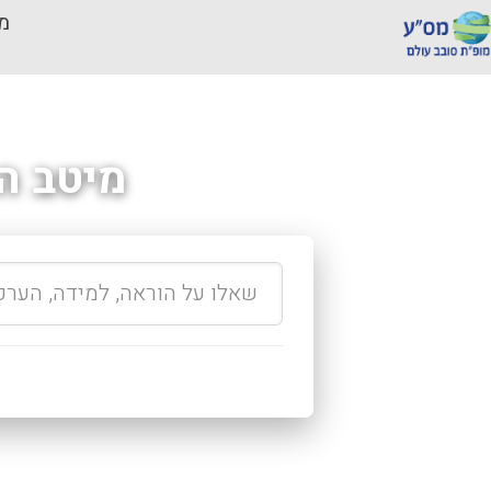
מכ
מיטב ה