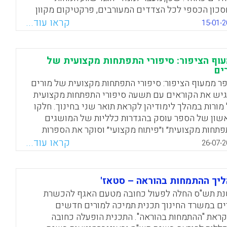
סכון הכספי לכל הצדדים המעורבים, פרקטיקום מקוון
יע בהרחבת ההיצע הפרסונלי, הגדלת מצבת כוח האדם,
קראו עוד...
15-01-2
עת טכנולוגיות מידע ותקשורת בחינוך, העמקת שיתופי
ולה הווירטואליים נרחבים ופריסת רשת הקשרים
צועיים.
וף הציפור: סיפורי התפתחות מקצועית של
ים
Facebook
Email
WhatsApp
X
ר ממעוף הציפור: סיפורי התפתחות מקצועית של מורים
יש את הקוראים עם תשעה סיפורי התפתחות מקצועית
מורות במהלך לימודיהן לקראת תואר שני בחינוך. חלקו
שון של הספר עוסק בהגדרות כלליות של המושגים
פתחות מקצועית״ ו״פיתוח מקצועי״ וסוקר את הספרות
כנית בתחום. חלקו השני מתמקד בסיפוריהן של המורות
קראו עוד...
26-07-2
רגן אותם בשלושה מעגלים בהתאם למקור ההניעה
פתחות: מעגל האני, הקשור באני המספר; מעגל האחר,
ור בסוכן שינוי משמעותי; ומעגל המערכת, הקשור
יך ההתמחות בהוראה – סטאז'
רכת הארגונית הסובבת את המורה. ייחודו של הספר
ת תש"ס החלה לפעול כחובה מטעם האגף להכשרת
ירה ובשילוב של המניעים הללו למודל שמציג תמונה
ים במשרד החינוך תכנית תמיכה למורים חדשים
לת ומורכבת שלהם. תמונה זו יש בידה לסייע למורים
ראת "ההתמחות בהוראה". התכנית הופעלה כחובה
ם, לאנשי חינוך ולקובעי המדיניות בתחום (אורית