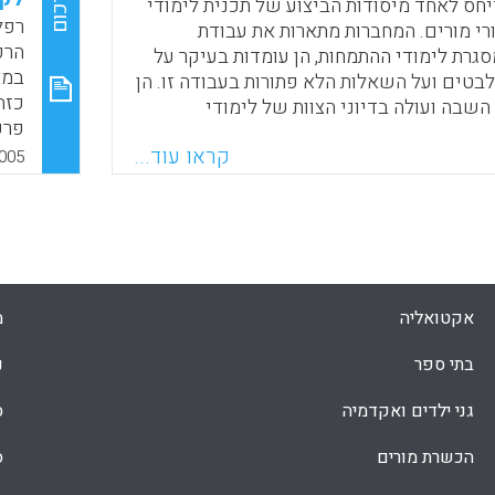
סיכום
חס לאחד מיסודות הביצוע של תכנית לימודי
בהס
רפל
י מורים. המחברות מתארות את עבודת
Faceboo
Email
Whats
X
היע
הרפ
גרת לימודי ההתמחות, הן עומדות בעיקר על
במא
לבטים ועל השאלות הלא פתורות בעבודה זו. הן
כזה
שבה ועולה בדיוני הצוות של לימודי
פרק
יצד ובאיזו מידה משתלבת האוטונומיה
והא
קראו עוד...
צועית –אקדמית של הטיוטרים בייצוג העמדות
005
גישות המוסכמות במסגרת תכנית לימודי
אחד
ברות מרחיבות בהסבר על מורכבות מילוי
התי
יוטור. מילוי התפקיד "מתאפיין ביכולת של
(Korthagen , F., Vasalos, A)
ה מורכבת וחשיבה רפלקטיבית" (אורנה
 ורבקה רייכנברג )
אקטואליה
מ
Faceboo
Email
Whats
X
בתי ספר
נ
גני ילדים ואקדמיה
ס
הכשרת מורים
ס