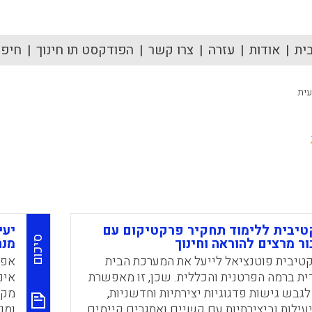
ית
אודות
עזרה
צרו קשר
הפודקסט תו חינוך
חיפוש
ית
יבית ללימוד תחקיר פרקטיקום עם
יעי
סיכום
ר מרצים להוראה וחינוך
מנח
טיבית פוטנציאל לייעל את המערכת הבית
אפי
ת ברמה הפרטנית והכללית. שכן, זו מאפשרת
אינ
לגבש גישות פדגוגיות יצירתיות וחדשניות,
מקו
עילות וביצירתיות עם קשיים ואתגרים קיימים
ומנ