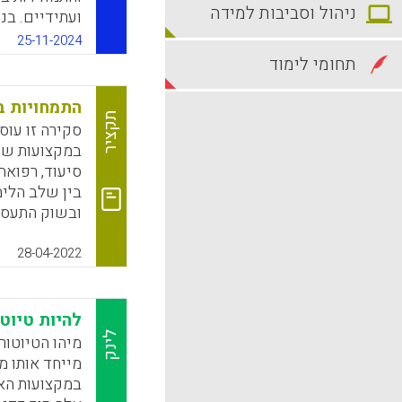
ניהול וסביבות למידה
ועתידיים. בנ
טוב יותר, לל
25-11-2024
מיומנויות ההו
תחומי לימוד
ומוכוונות-עצ
התמחויות ב
k
App
תקציר
סקירה זו עו
במקצועות שונ
סיעוד, רפואה
בין שלב הלימ
ובשוק התעסו
ללימודי המקצ
אמצעי כדי לה
28-04-2022
כמו עבודת צוו
וכדי לצבור ני
להיות טיוט
k
App
לינק
מיהו הטיוטור
מייחד אותו מ
במקצועות הא