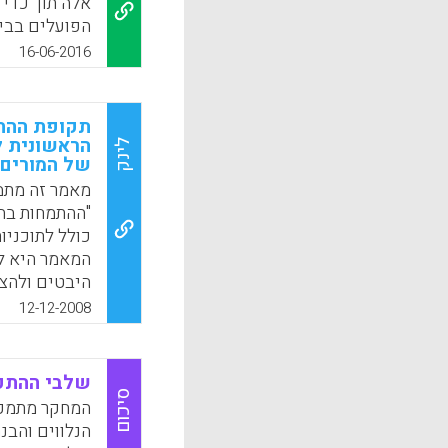
אלה תוך כדי 
הפועלים בבית
לעמוד על תרו
16-06-2016
המקצועית-אק
פרקי הספר ה
יסוד מגוון מ
תקופת ההתמ
התפקיד של ה
הראשונית 
לינק
של המורים
המתמחים-המר
הספר נועד ל
מאמר זה מתמ
ובתחום הנחיי
"ההתמחות בהו
ואחרים העוסק
כולל לתוכניו
עזר שמיש ומו
המאמר היא לב
מבורך).
היבטים ולהצי
תחילה מוצגת 
12-12-2008
k
App
לאחר מכן מו
ההתמחות בהו
ומתואר הייש
שלבי ההתפת
מציגות המחב
סיכום
המחקר מתמקד
בהוראה , מתו
הנלווים והבנ
סמית. רבקה רי