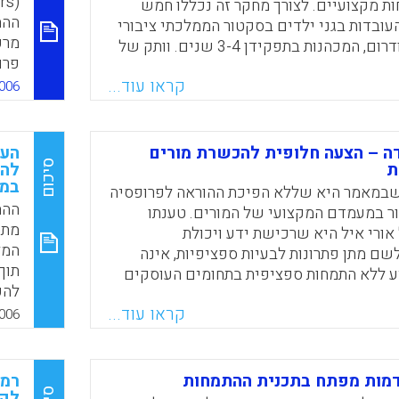
יעק
ת מקצועיים. לצורך מחקר זה נכללו חמש
ההת
עובדות בגני ילדים בסקטור הממלכתי ציבורי
Faceboo
Email
Whats
X
מרכ
ממחוז מרכז ודרום, המכהנות בתפקידן 3-4 שנים. וותק של
פרו
נקבע כקריטריון בעבודה זו, כיוון שבשנים אלה
הית
קראו עוד...
ת את שלב הכניסה לקריירה ועוברות לשלב
006
במה
ייצבות מקצועית. והחוויות וההתנסויות אותן הן
יוע
נות העומק שנערכו עימן, אותנטיות ועוצמתיות.
ג)
ה – הצעה חלופית להכשרת מורים
הער
ארב
סיכום
ת
להת
Faceboo
Email
Whats
X
במכ
שבמאמר היא שללא הפיכת ההוראה לפרופסיה
ההת
ור במעמדם המקצועי של המורים. טענתו
4. אתיקה מקצועית(רבקה לזובסקי, אביבה שמעוני)
מתמ
ורי איל היא שרכישת ידע ויכולת
המל
שם מתן פתרונות לבעיות ספציפיות, אינה
תוך
ע ללא התמחות ספציפית בתחומים העוסקים
להכ
ה, כגון קשב וזיכרון, תהליכי הבניית ידע
התו
קראו עוד...
ת למידה. הכשרת מומחים צריכה להיעשות
006
המת
. יש לבסס בקרב המתכשרים הבנה בסיסית
בגי
ם של הלמידה בהקשרים חברתיים שונים
אמצ
דה שונות כפי שמקובל בתוכניות של מדעי
דמות מפתח בתכנית ההתמחות
לאו
Learn)
לקי