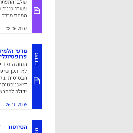
שלבי התפתחו
עשרה גננות ה
k
App
3-4 שנים 
גננות מסיימו
03-06-2007
אחר בו חלה הת
מתארות בראיו
(מירב אייזנבר
מדעי הלמיד
סיכום
פרופסיונלי
k
App
הנחת היסוד 
לא יתכן שיפ
הבסיסית של א
דיאגנוסטית ל
יכולה להתבצ
בתהליכי הלמיד
ועיצוב סביבו
26-10-2006
באופן מכוון
לגבי המכניז
ובסביבות למי
הטיוטור – 
הלמידה בעולם (ing Sciences