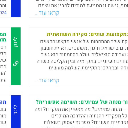
וסף, גישה זו מסייעת למורים להבין את עצמם
והח
מוד להשתפר בכוחות עצמם, להשחיז את
מסי
קראו עוד...
024
ראה, לפתח מיומנויות אוטונומיות
הטמ
מית ולפתח הרגל בריא של למידה לאורך החיים.
הפע
המק
מקצועות שונים: סקירה השוואתית
ממע
Faceboo
Email
Whats
X
מור
לינק
סקת שלב ההתמחות של אנשי מקצוע חדשים
הספ
ים בישראל: חינוך, משפטים, ראיית חשבון,
מפג
 ועבודה סוציאלית. שלב ההתמחות הוא גשר
של 
ודים העיוניים באקדמיה ובין הקליטה בשדה
הרא
קה, ובמהלכו מתקיימת השלמה מעשית
"הת
וע. עבור סטודנטים רבים שלב ההתמחות הוא
העד
קראו עוד...
תקבל לשוק התעסוקה, לפתח מיומנויות רכות
016
ומא
ת, מיומנויות תקשורת בין-אישית ופתרון בעיות
להת
סיון מקצועי וגמול לעתיד.
הקש
ור-מנחה של עמיתים: משימה אפשרית?
תהל
Faceboo
Email
Whats
X
במע
לינק
 – מנחה עמיתים? מה מאפיין את תפקידו? ומה
בשנ
בשז
כל תפקידי ההנחיה וההדרכה המוכרים
מור
כול
קדמיים השונים? ספר זה יעסוק בשאלות
שנק
עצמ