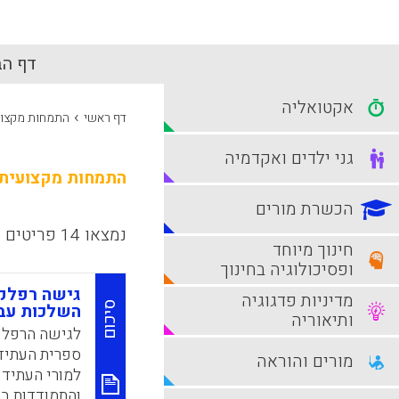
דף הב
אקטואליה
›
דף ראשי
התמחות מקצוע
גני ילדים ואקדמיה
התמחות מקצועית
הכשרת מורים
נמצאו 14 פריטים
חינוך מיוחד
ופסיכולוגיה בחינוך
גישה רפלקט
מדיניות פדגוגיה
סיכום
השלכות עבו
ותיאוריה
לגישה הרפלק
ספרית העתידי
מורים והוראה
למורי העתיד 
והתמודדות בי