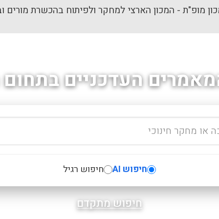
ון מופ"ת - המכון הארצי למחקר ולפיתוח בהכשרת מורים וב
מאמרים העדכניים בתחום ה
חיפוש AI
חיפוש רגיל
חיפוש מתקדם