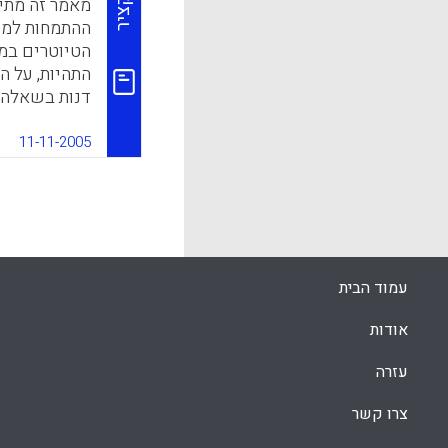
תקציר
מאמר זה מתיי
ההתמחות למור
k
App
הטיוטרים במס
התהיות, על ה
דנות בשאלה ה
ההתמחות – כ
הפדגוגית-מק
11-11-2005
המציגות את ה
ההתמחות. המח
התפקיד של הט
גמישות, ראיי
שץ-אופנהיימר
עמוד הבית
k
App
אודות
עזרה
צרו קשר