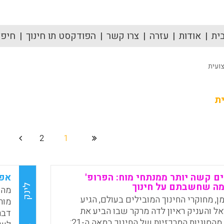
ית
אודות
עזרה
צרו קשר
הפודקסט תו חינוך
חיפוש
ועית
ת
2
1
ים קשה יותר ממנתחי מוח: הפרופ'
אפק
מה שחשבתם על חינוך
לינק
מהם
ן, מחוקרי החינוך המובילים בעולם, הגיע
מור
ל והעניק ראיון לדה מרקר שבו הביע את
דבר
עמדתו בכמה מהסוגיות המרכזיות של החינוך במאה ה-21: