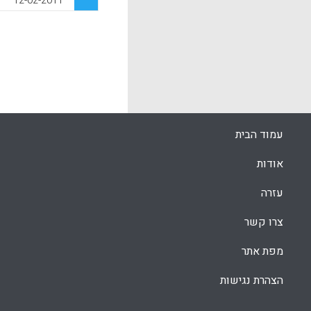
12-02-2011
בשנת הלימוד
משרד החינוך
בשנת הלימודי
רכזים ומוביל
על העמקת הי
להבטחת איכו
k
App
עמוד הבית
אודות
עזרה
צרו קשר
מפת אתר
הצהרת נגישות