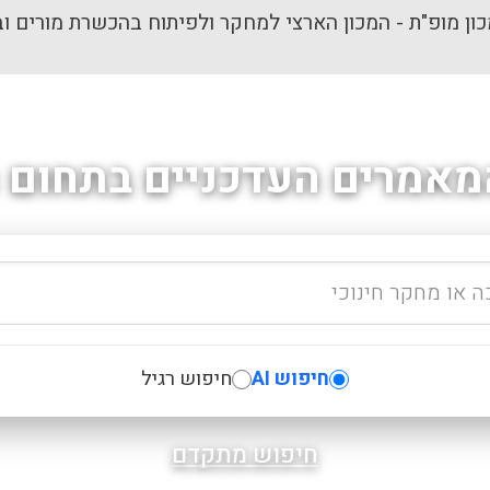
ון מופ"ת - המכון הארצי למחקר ולפיתוח בהכשרת מורים וב
מאמרים העדכניים בתחום ה
חיפוש AI
חיפוש רגיל
חיפוש מתקדם