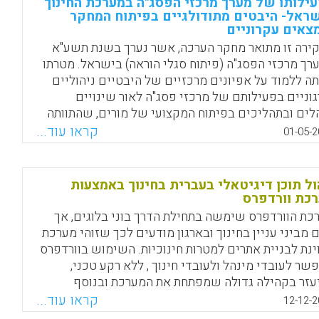
ילותו של מערך מרכזי הפסג"ה במערכת החינוך
) .
ראל- היבטים מתודולגיים בפיתוח המחקר
צאים עקרוניים
Facebook
Email
WhatsApp
X
ירה זו מתואר מחקר הערכה, אשר נערך בשנת תשע"א
רך מרכזי הפסג"ה (פיתוח סגלי הוראה) בישראל. מטרתו
תה ללמוד על אפיונים מרכזיים של היבטיים ניהוליים
גוניים בפעילותם של מרכזי פסג"ה לאור שינויים
לים ובתהליכים בפיתוח המקצועי של מורים, שהתוותה
רמת "אופק חדש"-שינויים שהשפיעו מיד על אופי
קראו עוד...
01-05-2
ילות של מרכזי פסג"ה ועל היקפה (שלומית אבדור ,
20
ול תוכן דיגיטאלי בעברית בחינוך באמצעות
Facebook
Email
WhatsApp
X
כת וורדפרס
כת הוורדפרס שימשה בתחילת הדרך בוני בלוגים, אך
ם מביני עניין בחינוך ובארגון מודעים לכך שזוהי מערכת
ינת לבניית אתרים למטרות חינוכיות. השימוש בוורדפרס
שר לעובדי מינהל ולעובדי חינוך , ללא רקע טכני,
עזר בקהילה גדולה שמפתחת את המערכת ובנוסף
רכת מעניקה פתרון מצוין לקידום אתרים, נוחות
קראו עוד...
12-12-2
מוש, אפשרויות העלאת תמונות שילוב של וידאו ועוד.