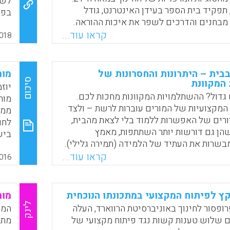
לשי
תפקיד בית הספר בעידן האינטרנט, גודל
בפר
 מבחנים והדרכים לשפר את איכות ההוראה.
של 
קראו עוד...
ממכ
018
Faceboo
Email
Whats
X
שהצ
בסק
בשל
ית – היתרונות והחסרונות של
מור
סיכום
המקוונת
מקצ
יוז
למח
גדול? ההשתלמויות המקוונות מחכות לכם.
מור
אפק
המקצועיות של המורים עוברות לרשת – ולצד
ממו
ורים של האפשרות ללמוד בלי לצאת מהבית,
לחו
הן גם דורשות יותר השתתפות, מאמץ
ביש
שרות את העתיד של הלמידה (תמירה גלילי).
קראו עוד...
016
Faceboo
Email
Whats
X
קץ לפיתוח המקצועי במתכונתו הנוכחית
מור
לינק
רופסור לחינוך באוניברסיטת הרווארד, העלה
 שלוש טענות קשות נגד פיתוח מקצועי של
מתפ