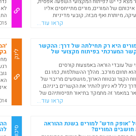
ר מצא כי יש לפיתוח המקצועי השפעה אפסית,
נדר
איכותם של המורים; מורים מתייחסים אליו
לאפ
קה, מיותרת ואף מבזה; קובעי מדיניות
החב
יא כספים על פיתוח מקצועי משום שאין לו
קראו עוד...
015
ת. לפיכך, לטענת מהטה עלינו לשים קץ
עי במתכונתו הנוכחית. תחת זאת, יש להנהיג
ת בהובלת מורים.
רים היא רק תחילתה של דרך: ההקשר
׳המ
שר המערכתי בפיתוח מקצועי של
בקר
לינק
Faceboo
Email
Whats
X
מחק
 של עובדי הוראה באמצעות קורסים
רגש
וא תחום מורכב. מהלך ההשתלמות, כמו גם
גוב
וח הקצר ובטווח הארוך, מושפעים מריבוי של
האי
ך כלל לא ניתן להתיר את הקשרים ביניהם.
ר במאמר זה מתמקד בתיאור תפיסותיהם של
איכות הקורסים שהשתתפו בהם ואת תרומת
קראו עוד...
במט
014
פתחותם המקצועית. המחקר מזהה משתנים
דרך
רות ובעקיפין על תפיסות אלו (שלומית
יכו
בוב
 "אופק חדש" למורים בשנת ההוראה
ההש
סיכום
 חושבים המורים?
להמ
Faceboo
Email
Whats
X