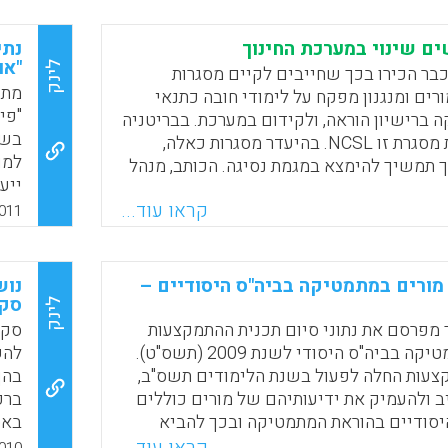
וור
, סיפרה איילה אבני, מגדרה, המדריכה
פתו
שוב במשרד. את חופשת חנוכה שלה היא
ים שינוי במערכת החינוך
נתי
יר בשינון כל המיומנויות שרכשה בסדנה
"או
לינק
כבר הכירו בכך שחייבים לקיים מסגרות
ניה
מתו
ים ומנגנון מפקח על לימודי חובה כתנאי
לאנ
"פי
ברישיון הוראה, ולקידום במערכת. בבריטניה
Faceboo
Email
Whats
X
לשי
בשנ
למשל נקראת מסגרת זו NCSL. בהיעדר מסגרות כאלה,
עמי
 תמשיך להימצא במגמת נסיגה. הכותב, מנהל
ייע
 סבור כי יש להתחיל לבנות את מסגרות
בשנ
קראו עוד...
תאימות ואת המוסדות שבהם יִלְמד מנהל בית
011
פית
ה פדגוגית, ובמקביל יוכשרו שם רכזי
הוא אמור יהיה לעבוד. כך בהדרגה ובמשך
ום בבתי הספר ההנהגה הדידקטית אותה אנו
ורים במתמטיקה בביה"ס היסודיים –
נוש
אקד
עתה. הנהגה זו תקנה למורים כלי עבודה
סקי
לינק
מצאים בארגז הכלים שלהם ( צבי גלאון).
 מפרסם את נתוני סיום תכנית ההתמקצעות
סקי
שני
למורים במתמטיקה בביה"ס היסודי לשנת 2009 (תשס"ט).
להש
Faceboo
Email
Whats
X
צעות החלה לפעול בשנת הלימודים תשס"ב,
בהן
7 
ב ולהעמיק את ידיעותיהם של מורים כוללים
ברכ
יסודיים בהוראת המתמטיקה ובכך להביא
באס
ים הלימודיים של תלמידי מערכת החינוך.
שית