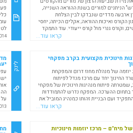
ת מידת שביעות הרצון של מורים מהקורסים
משי
" הניתנים למורים בשנת ההוראה השנייה,
פעמ
ן ארבעה מדדים שנבדקו לבין הצלחת
כלי
ון הקורס ואיכות ההוראה; אקלים הכיתה; יחסי
עומ
ם; וקורס גנרי מול קורס ייעודי. עוד התמקד
לטו
 ההבדלים בין הקורסים הללו ובין קורסי
בתח
קראו עוד...
014
ים בשנת ההוראה הראשונה (צפי טימור).
המק
שתכ
Faceboo
Email
Whats
X
מצו
גות חינוכית מקצועית בקרב מפקחי
מדי
ך
יעב
לינק
 יוזמה של מנהלת מחוז דרום והמפקחת
עפ"
ד החינוך יחד עם מרכז מנדל לפיתוח
יש 
, שמטרתה פיתוח מנהיגות חינוכית של מפקחי
 בתחום ההערכה. המפקח נדרש להתמודדות
ההש
תפקיד ועם הבניית זהותו כמנהיג המוביל את
על 
ים של המסגרות החינוכיות שבאחריותו. לצורך
בהו
קראו עוד...
013
 הוא נדרש לפיתוח ידע, כשרים ומיומנויות כדי
בוד
קשת התפקודים השונים לניהול ביצועים
מקצ
קר איכות – מעריך", כ"וסת" וכ"מאפשר"
החד
ל מיח"ם – מרכז יוזמות חינוכיות
מחק
 במטרות, בתהליכים ובתוצאות מעודדות
ומצ