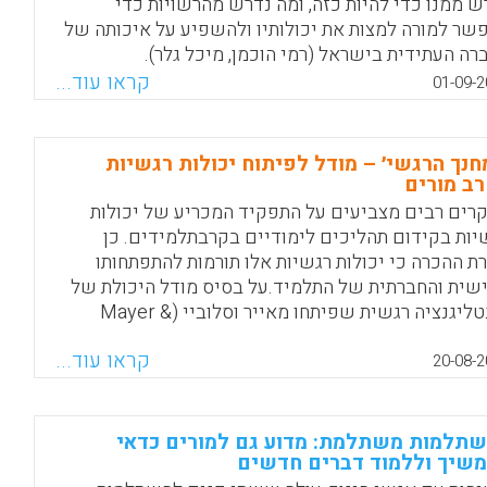
ש ממנו כדי להיות כזה, ומה נדרש מהרשויות כדי
שר למורה למצות את יכולותיו ולהשפיע על איכותה של
רה העתידית בישראל (רמי הוכמן, מיכל גלר).
קראו עוד...
01-09-2
Facebook
Email
WhatsApp
X
חנך הרגשי׳ – מודל לפיתוח יכולות רגשיות
ב מורים
רים רבים מצביעים על התפקיד המכריע של יכולות
יות בקידום תהליכים לימודיים בקרבתלמידים. כן
רת ההכרה כי יכולות רגשיות אלו תורמות להתפתחותו
שית והחברתית של התלמיד.על בסיס מודל היכולת של
אינטליגנציה רגשית שפיתחו מאייר וסלוביי (Mayer &
Salovey, 1997), הועברה למורים השתלמות בת 56 שעות
קראו עוד...
רה לשפר ולהעצים את יכולותיהם הרגשיות.
20-08-2
התנסות, תאוריה ותיאורי מקרה הרחיבו המורים את
לתם לזהות, להבין ולווסת רגש וכן להשתמש
סיטואציות חינוכיות (מירב חן, עדי שרעבי-נוב).
תלמות משתלמת: מדוע גם למורים כדאי
שיך וללמוד דברים חדשים
Facebook
Email
WhatsApp
X