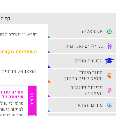
דף הב
אקטואליה
›
דף ראשי
השתלמות מקצ
גני ילדים ואקדמיה
השתלמות מקצועי
הכשרת מורים
נמצאו 28 פריטים
חינוך מיוחד
ופסיכולוגיה בחינוך
מדיניות פדגוגיה
מורים עובד
ותיאוריה
תקציר
שישנה כל 
פרופ' לי שולמ
מורים והוראה
לביקור בישרא