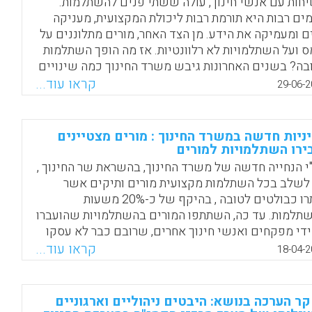
חות עם אנשי חינוך, עולה ששתי פנים להשתלמות.
ים רבות היא תורמת רבות ליכולת המקצועית, מעניקה
ם ומעמיקה את הידע. מן הצד האחר, מורים מתלוננים על
ס ועל השתלמויות לא רלוונטיות. אז מה הופך השתלמות
בה? בשנים האחרונות גיבש משרד החינוך כמה שינויים
ום. אחד הבולטים שבהם הוא העברת מוקד הפיתוח
קראו עוד...
29-06-2
צועי לתוך בתי הספר והקפדה על גמישות פדגוגית
ליתה לתפור חליפה אישית לכל עובד הוראה, כחלק
ות (לימור דומב).
ניות חדשה במשרד החינוך : מורים מצטיינים
ירו השתלמויות למורים
Facebook
Email
WhatsApp
X
י הנחייה חדשה של משרד החינוך, בהשראת שר החינוך ,
לשלב בכל השתלמות מקצועית מורים ותיקים אשר
אותרו כבולטים לטובה , בהיקף של כ-20% משעות
תלמות. עד כה, השתתפו המורים בהשתלמויות שהועברו
ידי מפקחים ואנשי חינוך אחרים, שרובם כבר לא עסקו
ראה בפועל שנים רבות. יצוין כי גם בעבר היו מקרים
קראו עוד...
18-04-2
דים ולפיהם מורים מצטיינים העבירו השתלמויות
ועיות אך בצורה אקראית ונקודתית, וכעת נועדה ההנחיה
שה לספק פלטפורמה שבמסגרתה יוכלו מורים ותיקים
ר הערכה בנושא: היבטים ניהוליים וארגוניים
טיינים להעביר את הידע שלהם למורים אחרים ( מיכל