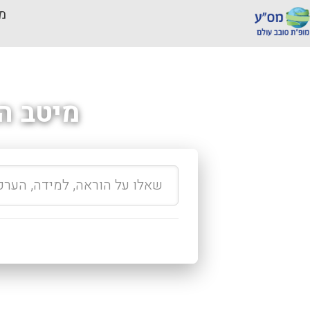
מכ
מיטב ה