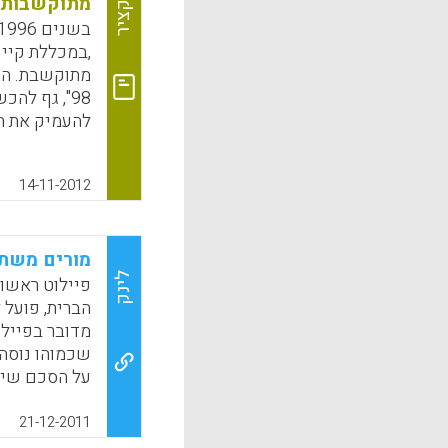
תקציר
מתוקשבות
צמיחה ומצוינ
,במכללת קיי
k
App
מתוקשבת. הפ
98", גף לה
להעמיק את ת
נעשתה עבודה
מתחומי דעת ש
14-11-2012
ביולוגיה, פיז
בפרויקט הלך 
הצוות למודל 
מורים משתל
קונסטרוקטיב
בהוראה ולמיד
לינק
פיילוט ראשון
מעבודת הצוות
הברית, פועל
בסביבה מתוקש
מדובר בפיילו
שכמוהו נוסה
k
App
על הסכם שית
המסחרית לבין
הממוחשבת בי
21-12-2011
שהראו לנו כא