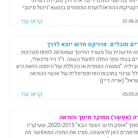
פור בהישגי התלמידים? איזו דרך מובילה לשינוי
קטיקות ההוראה?ועדת המומחים בנושא 'ניהול מיטבי
הפיתוח המקצועי וההדרכה במערכת החינוך', הזמינה
קראו עוד...
ון מופ"ת סקירת ספרות שתרכז ותסכם ידע מחקרי
01-06-2
טבר על האפקטיביות של שיטות פיתוח מקצועי.
ירה מתוארים ונדונים מחקרים שונים שהתפרסמו
ושים השנים האחרונות בנושא אפקטיביות של פיתוח
ים מובלים. פרויקט חדש יוצא לדרך
ועי של מורים. בסקירה זוהו כמה מסקנות המשותפות
מה חדשנית של משרד החינוך שמטרתה לפתח מנהיגות
קרים שונים באשר למאפייניו של פיתוח מקצועי
ים בבתי ספר החלה לפעול השנה. ד"ר ניר מיכאלי,
טיבי. להלן כמה מהמסקנות המרכזיות:
ביליה: "המטרה הסופית או הכוללת של היוזמה הזאת היא
לל שינוי בתרבות הפרופסיונלית של אנשי ההוראה
Facebook
Email
WhatsApp
X
ראל" (אריה דיין).
Facebook
Email
WhatsApp
X
קראו עוד...
05-05-2
ה (אַפְשָר) ממוקד חינוך והוראה
המסמך "אופק חדש: הצעד הבא" 2020-2015, שעיקריו
רסמים כאן לראשונה, מציג את המורה המאפשר: מה