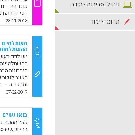
ניהול וסביבות למידה
שכר המורים, 
הכיתה הרצוי,
תחומי לימוד
23-11-2018
k
App
משתלמים בב
ההשתלמות 
לינק
יש לכם ראש 
ההשתלמויות 
היתרונות הבר
חשוב לזכור ש
ומחשבה – ומב
07-02-2017
k
App
בואו נשים 
לינק
ג'אל מהטה, פ
בבלוג שפרסם