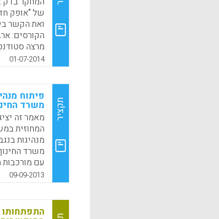
המחקר בדק א
של "אופק חדש
ואת הקשר בי
הקורסים: ארג
מרצה סטודנטי
המחקר בתפיסת
01-07-2014
הסטאז' הניתנ
k
App
פיתוח מנהי
תקציר
משרד החינו
מאמר זה יציג
המחוזית במשר
מנהיגות בנגב
משרד החינוך
עם מורכבות ה
ניהול הביצוע
09-09-2013
מילוי תפקידו
להתמודד עם 
כ"מנחה", כ"ב
התפתחותו ש
המקדם מיקוד