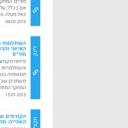
מורים: המחק
אם בכלל, על 
כאל מטלה מעי
מתנגדים להוצ
04-03-2016
תוצאות מוכחו
לפיתוח המקצו
למידה מקצועי
השתלמות מו
האישי וההק
לינק
k
App
מורים
פיתוח מקצועי
והשתלמויות ה
תוצאותיה בטו
משתנים שבדר
המחקר המתוא
משתלמים את 
15-01-2015
הקורסים להת
המשפיעים ישי
אבדור).
הקורסים של
תקציר
השנייה: מה
k
App