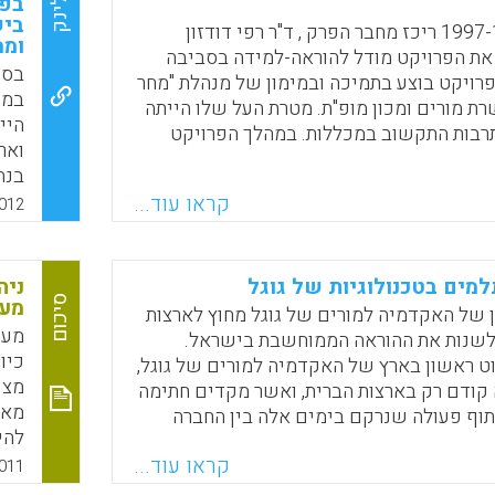
בפע
לינק
ות ( סמדר בן אשר).
רשף
ביש
בשנים 1997-1996 ריכז מחבר הפרק , ד"ר רפי דודזון
וממ
 את הפרויקט מודל להוראה-למידה בסביבה
Faceboo
Email
Whats
X
בסק
רויקט בוצע בתמיכה ובמימון של מנהלת "מחר
במע
כשרת מורים ומכון מופ"ת. מטרת העל שלו הייתה
היי
רבות התקשוב במכללות. במהלך הפרויקט
ואר
 משותפת של אנשי סגל המכללה, שבאו
בנה
ונים כמו: אנגלית, גאוגרפיה, מתמטיקה,
רפו
קראו עוד...
012
יקה, מדעי כדור הארץ וחינוך. מודל העבודה
הפע
והתפתח במהלך הדיאלוג בין עשרת חברי
12).
שייקרא לימים "מודל קיי"; מודל
מים בטכנולוגיות של גוגל
יסטי, גמיש ופתוח להטמעת סביבה מתוקשבת
ניה
סיכום
מער
ה. בנוגע ללמידה של הסטודנטים, כחלק
 של האקדמיה למורים של גוגל מחוץ לארצות
מער
 פותח מודל קונסטרוקטיביסטי ללמידת חקר
 לשנות את ההוראה הממוחשבת בישראל.
כיו
בת ( דודזון, רפי).
ט ראשון בארץ של האקדמיה למורים של גוגל,
מצו
 קודם רק בארצות הברית, ואשר מקדים חתימה
Faceboo
Email
Whats
X
מאפ
וף פעולה שנרקם בימים אלה בין החברה
להי
 משרד החינוך בניסיון לשנות את פני ההוראה
המע
קראו עוד...
שראל. "יש הבדל של שמיים וארץ בין מה
011
השי
ן לבין מה שידעתי קודם, נפתח לי עולם ענק