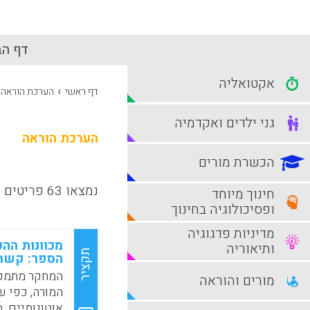
דף הב
אקטואליה
›
דף ראשי
הערכת הוראה
גני ילדים ואקדמיה
הערכת הוראה
הכשרת מורים
נמצאו 63 פריטים
חינוך מיוחד
ופסיכולוגיה בחינוך
מדיניות פדגוגיה
מכוונות ההע
ותיאוריה
תקציר
הספר: קשרי
המחקר מתמקד
מורים והוראה
המורה, כפי ש
אוטונומיים. 