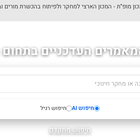
ון מופ"ת - המכון הארצי למחקר ולפיתוח בהכשרת מורים וב
מאמרים העדכניים בתחום ה
חיפוש AI
חיפוש רגיל
חיפוש מתקדם