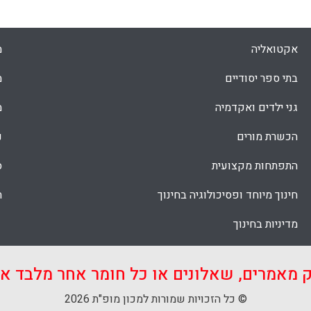
וכפעילים יותר בהערכה בכיתה; (5) מורים המלמדים בחינוך
ופסים עצמם כפעילים בהערכה בית-ספרית
יותר מאשר המורים בחינוך היסודי; (6) מידת האוטונומיה
אקטואליה
מ
וג האוטונומיה אינם תורמים להבנת מכוונות
מורים.
בתי ספר יסודיים
מ
Faceboo
Email
Whats
X
גני ילדים ואקדמיה
מ
הכשרת מורים
נ
התפתחות מקצועית
ס
חינוך מיוחד ופסיכולוגיה בחינוך
ת
מדיניות בחינוך
ק מאמרים, שאלונים או כל חומר אחר מלבד 
© כל הזכויות שמורות למכון מופ"ת 2026