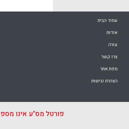
העל-יסודי ת
עמוד הבית
בבית הספר וס
ההערכה של ה
אודות
k
App
עזרה
צרו קשר
מפת אתר
הצהרת נגישות
פורטל מס"ע אינו מספ