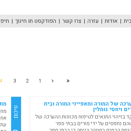
ית
אודות
עזרה
צרו קשר
הפודקסט תו חינוך
חיפוש
4
3
2
1
רכה של המורה ומאפייני המורה ובית
מחו
סיכום
ם ויחסי גומלין
מחו
 בזיהוי התנאים לטיפוח מכוונות ההערכה של
אחר
הם נתפסים על ידי מורים בבתי ספר
של 
הנחת הבסיס במחקר הייתה כי בבתי ספר