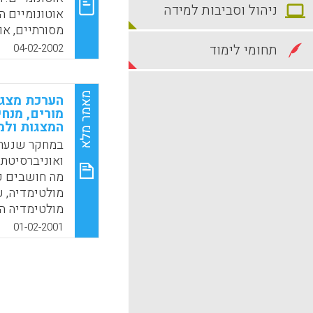
ניהול וסביבות למידה
אוטונומיים ה
מסורתיים, או
ומשמעותו בחי
תחומי לימוד
04-02-2002
שינוי במסגר
פידגוגית ואר
ובהערכת מושא
מאמר מלא
הערכת מצגו
מסורתיים יש
מורים, מנח
המצגות ולמ
הישגי תלמיד
במחקר שנערך 
המורים לבין 
ואוניברסיטת 
שמאמינים כי
מה חושבים פ
ומתאפיינים ב
מולטימדיה, ע
עוסקים בהער
מולטימדיה ה
הלימודי. (אי
01-02-2001
שמאופיינים, 
k
App
ובשיתוף פעול
יותר בהערכה,