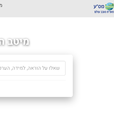
מכ
מיטב ה