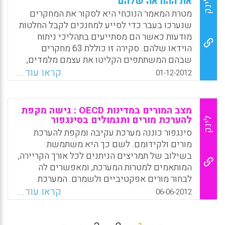
את ההוראה שלהם
לינק
Facebook
Email
WhatsApp
X
מטרת המאמר הנוכחי היא לסקור את המחקרים
שנערכו בעבר כדי לסייע למחנכים לקבל החלטות
מודעות כאשר הם מסתייעים בתהליכי ניתוח
הוידאו שלהם. סקירה זו כוללת 63 מחקרים
שבהם המשתתפים הקליטו את עצמם מלמדים,
בחנו את הביצוע שלהם בוידאו ועשו רפלקציה
קראו עוד...
01-12-2012
לגבי הביצוע שלהם (Tripp, T., & Rich, P. ,2012).
Facebook
Email
WhatsApp
X
מצב המורים במדינות OECD : גישה מקפת
להערכת מורים ותגמולים בסינגפור
לינק
סינגפור כוננה מערכת עקיבה ומקפת להערכת
מורים ולקידומם. לשם כך היא משתמשת
בשילוב של תמריצים הניתנים לכל אורך הקריירה,
המותאמים למטרות המערכת, ומאפשרים לה
לבחור מורים אפקטיביים ולשמרם. המערכת
פותחה לאורך זמן, ושוכללה עקב סוגיות או נסיבות
קראו עוד...
06-06-2012
חדשות שהתעוררו.
Facebook
Email
WhatsApp
X