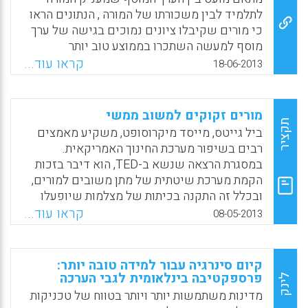
שימוש בתוצאות סקר שבוצע ברשת , מגלה את
לתלמיד לבין משכורתו של המורה , הנתונים הראו
תפיסות הסטודנטים על תכניות לימודי המוסמך
כי מורים שקיבלו ציונים נמוכים בגישה של ערך
שלהם באוריינות מידע, בשש אוניברסיטאות
מוסף למעשה השתכרו בממוצע טוב יותר
בקנדה. מובאים שאלוני שביעות רצון המכסים
מעמיתיהם שקיבלו את הציונים הגבוהים ביותר.
קראו עוד...
18-06-2013
את התחום הפדגוגי והמדעי ( Cherry, Joan M ,
(Julia Lawrence, 2013).
Freund, Luann . Duff, Wendy M).
Facebook
Email
WhatsApp
X
Facebook
Email
WhatsApp
X
מורים זקוקים למשוב ממשי
תקציר
ביל גייטס, מייסד מיקרוסופט, משקיע מאמצים
רבים בשיפור מערכת החינוך האמריקאית.
במסגרת הרצאה שנשא ב-TED, הוא דיבר בזכות
הקמת מערכת שיטתית של מתן משובים למורים,
ובכלל זה התקנה בכיתות של מצלמות שיופעלו
וינוהלו על-ידי המורים עצמם. אלה עיקרי דבריו:
קראו עוד...
08-05-2013
Facebook
Email
WhatsApp
X
קיום סינרגיה עבור למידה טובה יותר:
פרספקטיבה בינלאומית לגבי הערכה
לינק
מדינות משתמשות יותר ויותר בטווח של טכניקות