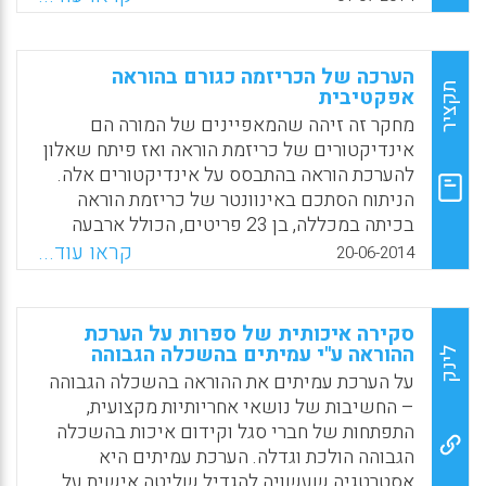
ומשמשים יותר ככלי להערכה מסכמת ולא
כתהליך מעצב ומשפיע על השבחת ההוראה,
בבחינת מדחום שאינו מוריד חום, אלא רק מודד
הערכה של הכריזמה כגורם בהוראה
אותו (קובי גוטרמן).
תקציר
אפקטיבית
מחקר זה זיהה שהמאפיינים של המורה הם
Facebook
Email
WhatsApp
X
אינדיקטורים של כריזמת הוראה ואז פיתח שאלון
להערכת הוראה בהתבסס על אינדיקטורים אלה.
הניתוח הסתכם באינוונטר של כריזמת הוראה
בכיתה במכללה, בן 23 פריטים, הכולל ארבעה
גורמים: ידע, תכונות אופי, טכניקות הוראה והומור
קראו עוד...
20-06-2014
(Yun-Chen, Huang; Shu-Hui, Lin, 2014).
Facebook
Email
WhatsApp
X
סקירה איכותית של ספרות על הערכת
ההוראה ע"י עמיתים בהשכלה הגבוהה
לינק
על הערכת עמיתים את ההוראה בהשכלה הגבוהה
– החשיבות של נושאי אחריותיות מקצועית,
התפתחות של חברי סגל וקידום איכות בהשכלה
הגבוהה הולכת וגדלה. הערכת עמיתים היא
אסטרטגיה שעשויה להגדיל שליטה אישית על