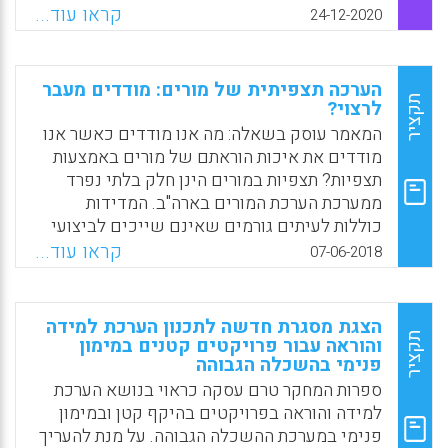
אינפלציית ציונים ופוגע ביכולת להגיע ללמידה
קראו עוד...
24-12-2020
מעמיקה. ספק מוטל באפקטיביות של הערכות
סטודנטים את איכות ההוראה של המרצים שלהם,
ובמדיניות האקדמיה להתחשב בסקרי ההוראה
הערכה תצפיתית של מורים: מודדים מעבר
הללו בעת קבלת החלטות לגבי מתן קביעות וקידום
תקציר
לרצוי?
למרצים בפקולטה.
המאמר עוסק בשאלה: מה אנו מודדים כאשר אנו
מודדים את איכות הוראתם של מורים באמצעות
Facebook
Email
WhatsApp
X
תצפיות? תצפיות במורים הינן חלק בלתי נפרד
ממערכת הערכת המורים בארה"ב. המדידות
כוללות לעיתים גורמים שאינם שייכים לביצועי
המורים ושאינם תחת שליטתם, כגון מגדר ואף
קראו עוד...
07-06-2018
הרכב התלמידים בכיתה בה הם מלמדים. למשל,
גברים ומורים אשר בכיתתם ריכוז גבוה של
תלמידים ממוצא אפרו-אמריקאי או היספאני
הצגת מסגרת חדשה לתכנון הערכת למידה
בעלי ציונים נמוכים, מקבלים בתצפיות ציונים
תקציר
והוראה עבור פרויקטים קטנים במימון
פנימי בהשכלה הגבוהה
נמוכים באופן מובהק ביחס לאוכלוסיות מורים
אחרות. מטרת המחקר היא לאושש שאכן קיימות
ספרות המחקר טרם עסקה כראוי בנושא הערכת
הטיות בהערכת מורים באמצעות תצפיות ושהערכת
למידה והוראה בפרויקטים בהיקף קטן ובמימון
ביצועי המורים כוללת גורמים נוספים שאינם
פנימי במערכת ההשכלה הגבוהה. על מנת להעריך