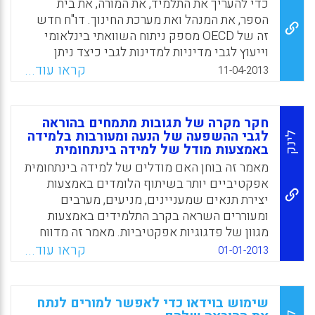
כדי להעריך את התלמיד, את המורה, את בית
הספר, את המנהל ואת מערכת החינוך. דו"ח חדש
זה של OECD מספק ניתוח השוואתי בינלאומי
וייעוץ לגבי מדיניות למדינות לגבי כיצד ניתן
לשבץ את הסדרי ההערכה במסגרת עבודה עקבית
קראו עוד...
11-04-2013
כדי לשפר את האיכות, את ההגינות ואת היעילות
של בית הספר.
חקר מקרה של תגובות מתמחים בהוראה
Facebook
Email
WhatsApp
X
לגבי ההשפעה של הנעה ומעורבות בלמידה
לינק
באמצעות מודל של למידה בינתחומית
מאמר זה בוחן האם מודלים של למידה בינתחומית
אפקטיביים יותר בשיתוף הלומדים באמצעות
יצירת תנאים שמעניינים, מניעים, מערבים
ומעוררים השראה בקרב התלמידים באמצעות
מגוון של פדגוגיות אפקטיביות. מאמר זה מדווח
על חקר מקרה של שתי קבוצות הכוללות 292
קראו עוד...
01-01-2013
מתמחים בהוראה לבית הספר היסודי במהלך
שנתיים שהשתתפו במודל של למידה בינתחומית
(Birchinall, Liz, 2013).
שימוש בוידאו כדי לאפשר למורים לנתח