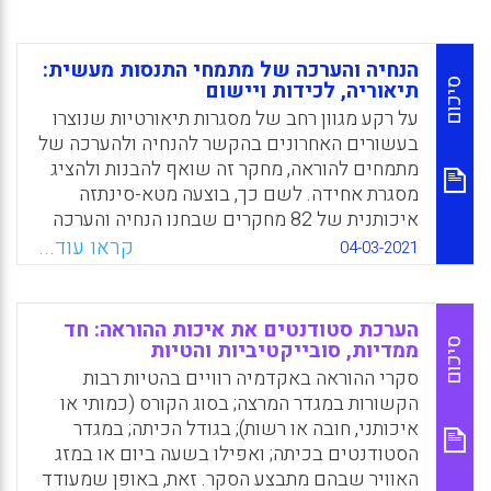
הנחיה והערכה של מתמחי התנסות מעשית:
סיכום
תיאוריה, לכידות ויישום
על רקע מגוון רחב של מסגרות תיאורטיות שנוצרו
בעשורים האחרונים בהקשר להנחיה ולהערכה של
מתמחים להוראה, מחקר זה שואף להבנות ולהציג
מסגרת אחידה. לשם כך, בוצעה מטא-סינתזה
איכותנית של 82 מחקרים שבחנו הנחיה והערכה
של סטודנטים להוראה. פיתוח מסגרת קוהרנטית
קראו עוד...
04-03-2021
בתחומי הנחיה והערכה של מועמדים יכול לסייע
למרצים להוראה להסתמך על מידע עדכני, לפתח
שפה משותפת, לחוש מיקוד וביטחון ולמקסם את
הערכת סטודנטים את איכות ההוראה: חד
יכולות המתמחים.
סיכום
ממדיות, סובייקטיביות והטיות
סקרי ההוראה באקדמיה רוויים בהטיות רבות
Facebook
Email
WhatsApp
X
הקשורות במגדר המרצה; בסוג הקורס (כמותי או
איכותני, חובה או רשות); בגודל הכיתה; במגדר
הסטודנטים בכיתה; ואפילו בשעה ביום או במזג
האוויר שבהם מתבצע הסקר. זאת, באופן שמעודד