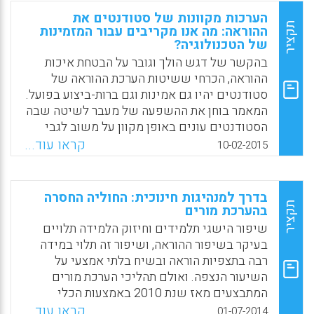
לזהות מטרות טובות לשיפור (Malouff, John M.;
הערכות מקוונות של סטודנטים את
Reid, Jackie; Wilkes, Janelle; Emmerton,
תקציר
ההוראה: מה אנו מקריבים עבור המזמינות
Ashley J. , 2015).
של הטכנולוגיה?
בהקשר של דגש הולך וגובר על הבטחת איכות
Facebook
Email
WhatsApp
X
ההוראה, הכרחי ששיטות הערכת ההוראה של
סטודנטים יהיו גם אמינות וגם ברות-ביצוע בפועל.
המאמר בוחן את ההשפעה של מעבר לשיטה שבה
הסטודנטים עונים באופן מקוון על משוב לגבי
ההוראה (שיטה של מתן הערכה בכיתה באמצעות
קראו עוד...
10-02-2015
משוב בכתב לעומת מתן הערכה מחוץ לכיתה
באמצעות משוב מקוון) על התוצאות (Risquez,
Anglica; Vaughan, Elaine; Murphy, Maura,
בדרך למנהיגות חינוכית: החוליה החסרה
2015).
תקציר
בהערכת מורים
שיפור הישגי תלמידים וחיזוק הלמידה תלויים
Facebook
Email
WhatsApp
X
בעיקר בשיפור ההוראה, ושיפור זה תלוי במידה
רבה בתצפיות הוראה ובשיח בלתי אמצעי על
השיעור הנצפה. ואולם תהליכי הערכת מורים
המתבצעים מאז שנת 2010 באמצעות הכלי
להערכת מורים אינם תורמים לקידום ההוראה
קראו עוד...
01-07-2014