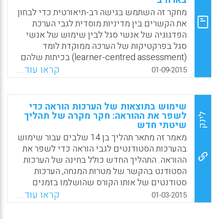
בארה"ב
התלמידים ולתפיסה שלהם את התקשורת עם
מחקר זה השתמש בגישה רב-תיאורטית כדי לבחון
מנהיגות (Elstad, Eyvind; Lejonberg, Eli;
את הקשרים בין מדיניות מוסדית לגבי הערכת
Christophersen, Knut-Andreas, 2015).
הפדגוגיה של אנשי סגל לבין שימוש של אנשי
Facebook
Email
WhatsApp
X
סגל בפרקטיקות של הערכה ממוקדת לומד
(learner-centred assessment) בכיתות שלהם
לתואר ראשון בארה"ב. המחברים מצאו ראיות
קראו עוד...
01-09-2015
חזקות לכך שלא היה זה מספר השיטות אלא סוגי
השיטות שבהן השתמשו מוסדות כדי להעריך
הוראה אשר קושרו באופן מובהק למידה שבה
שימוש בתוצאות של הערכות הוראה כדי
חברי סגל השתמשו בפרקטיקות של הערכה
לשפר את ההוראה: חקר מקרה של תהליך
לינק
שיטתי חדש
ממוקדת לומד בקורסים שלהם לתואר ראשון
(Myers, Carrie B; Myers, Scott M; Stewart,
מאמר זה מתאר תהליך בן 14 שלבים עבור שימוש
Tammy; Nynas, Suzette, 2015).
בהערכות הסטודנטים לגבי הוראה כדי לשפר את
ההוראה. התהליך החדש כולל בחינה של הערכות
Facebook
Email
WhatsApp
X
הסטודנט בהקשר של מטרות המנחה, הערכות
סטודנטים של אותו הקורס שהושלמו בזמנים
שונים, והערכות של קורסים דומים שאותם לימדו
קראו עוד...
01-03-2015
מנחים אחרים. התהליך כולל שלבים כדי לסייע
למקסם את ההנעה של המנחה כמו גם כדי לסייע