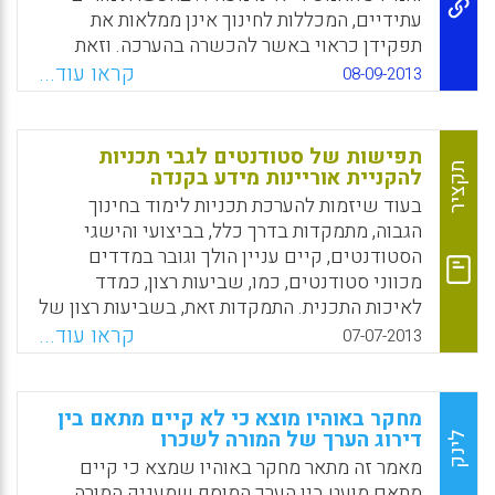
יש המכנים אותה 'הערכה מעצבת' (Wiliam,
עתידיים, המכללות לחינוך אינן ממלאות את
2011); היא מתבצעת כהערכה מתמשכת
תפקידן כראוי באשר להכשרה בהערכה. וזאת
המשולבת בתהליך ההוראה-למידה. הל"ל מבוססת
למרות הדעה הרווחת בקרב אנשי חינוך על
קראו עוד...
08-09-2013
על תפיסת התהליך החינוכי כדיאלוג תלוי הקשר
חשיבות הנושא בהכשרת מורים. כיצד מסבירים
חברתי-תרבותי; היא מתכתבת עם תפיסות למידה
את המצב הקיים? (ברברה פרסקו ).
כהבניה שיתופית של ידע וערה לזיקות ההדדיות
תפישות של סטודנטים לגבי תכניות
Facebook
Email
WhatsApp
X
בין הבניית הידע השיתופי לבין הבניית הידע
תקציר
להקניית אוריינות מידע בקנדה
האישי באופן ששני סוגי ידע אלה מפרים זה את
בעוד שיזמות להערכת תכניות לימוד בחינוך
זה ברציפות (מנוחה בירנבוים).
הגבוה, מתמקדות בדרך כלל, בביצועי והישגי
Facebook
Email
WhatsApp
X
הסטודנטים, קיים עניין הולך וגובר במדדים
מכווני סטודנטים, כמו, שביעות רצון, כמדד
לאיכות התכנית. התמקדות זאת, בשביעות רצון של
הסטודנטים נגזרה, לפחות חלקית, מההיסט לכיוון
קראו עוד...
07-07-2013
אימוץ מודלים של שירות ללקוח בחינוך הגבוה,
אשר זיהו אפקטים מועילים של מידת שביעות
רצון סטודנטים על הנוכחות והיכולת לשמור
מחקר באוהיו מוצא כי לא קיים מתאם בין
בזיכרון. מעבר לכך יש רציונל פדגוגי, כי שביעות
דירוג הערך של המורה לשכרו
לינק
הרצון של הסטודנט משפיעה על הביצועים
מאמר זה מתאר מחקר באוהיו שמצא כי קיים
והיכולת האקדמית. מחקר זה שנערך על בסיס
מתאם מועט בין הערך המוסף שמעניק המורה