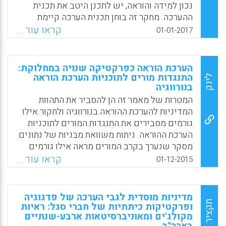
שייכים לאופן תפקודם כמורים.
נכון למידה והוראה, יש לתכנן היטב את תכנית
ההערכה. מחקר זה בוחן תכנית הערכה קיימת
Facebook
Email
WhatsApp
X
ובאמצעות שיטות מחקר של מחקר פעולה מציג
קראו עוד...
01-01-2017
תכנית חלופית יעילה יותר. בעקבות המחקר, תכנית
הערכת למידה והוראה לפרויקטים במסגרת
ההשכלה הגבוהה קוצרה לשישה שלבים בלבד.
הערכת הוראה כפרקטיקה שנויה במחלוקת:
בכך, המחקר תורם לשיפור החדשנות בהערכת
התנגדות מורים לתוכניות הערכת הוראה
לינק
בנורווגיה
למידה והוראה בהשכלה הגבוהה.
המטרות של מאמר זה הן להסביר את התהוות
Facebook
Email
WhatsApp
X
המדיניות להערכת ההוראה בנורווגיה ולחקור אילו
גורמים מסבירים את התנגדות המורים לתוכניות
הערכת ההוראה. ניתוח משוואת מבניות של נתונים
מסקר שנערך בקרב המורים מראה אילו גורמים
קושרו מבחינה סטטיסטית עם המושג של
קראו עוד...
01-12-2015
התנגדות המורים להערכת ההוראה. לחץ (stress)
והתנגדות של מורים מקושרים באופן חיובי
למטרת הפיקוח הנתפסת של הערכת ההוראה
מדיניות מוסדית לגבי הערכה של פדגוגיה
במקום להערכה עצמה. התנגדות המורים מקושרת
תקציר
ופרקטיקות כיתתיות של חברי סגל: ראיות
בבירור באופן שלילי להכרה שלהם במשוב
מקולג'ים ומאוניברסיטאות ארבע-שנתיים