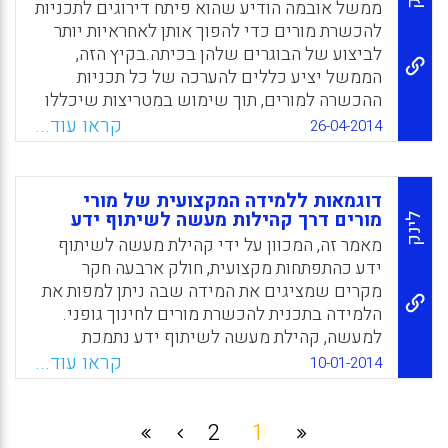
ממשל אובמה הודיע שהוא פיתח דירוגים לתכניות
Facebook
Email
WhatsApp
X
להכשרת מורים כדי להפוך אותן לאחראיות יותר
לביצוע של הבוגרים שלהן בכיתה.בקיץ הזה,
הממשל יציע כללים להערכה של כל תכניות
ההכשרה למורים, תוך שימוש במטריצות שיכללו
את מספר הבוגרים שהוצבו בבתי הספר, את
קראו עוד...
26-04-2014
הדירוגים של ציוני "עובר" בבחינות הרישוי, את
שיעור המורים הממשיכים במקצוע ונתונים לגבי
הביצוע של המורים בעבודה (Motoko Rich,
דוגמאות ללמידה המקצועית של מורי
2014).
מורים דרך קהילות מעשה לשיתוף ידע
לינק
מאמר זה, המכוון על ידי קהילת מעשה לשיתוף
Facebook
Email
WhatsApp
X
ידע כהתפתחות מקצועית, חולק ארבעה חקר
מקרים שמציגים את המידה שבה ניתן למפות את
הלמידה בתכנית להכשרת מורים לחינוך גופני.
למעשה, קהילת מעשה לשיתוף ידע נתמכת
במהלך הזמן, מערבת מטרות משותפות של
קראו עוד...
10-01-2014
החברים בה, מערבת שיח תכוף, פעיל וחברתי
ומאופיינת על ידי בעיות שנפתרות על ידי חברי
הקהילה (MacPhail, Ann, Patton, Kevin,
2
1