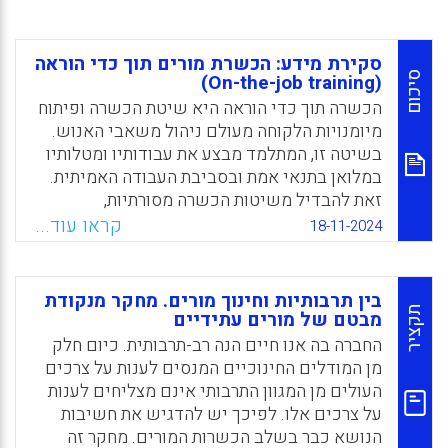
סקירת מידע: הכשרת מורים תוך כדי הוראה
סיכום
(On-the-job training)
הכשרה תוך כדי הוראה היא שיטת הכשרה ופיתוח
מיומנויות הלקוחה מעולם ניהול משאבי האנוש.
בשיטה זו, המתלמד מבצע את עבודותיו ומטלותיו
במלואן בתנאי אמת ובסביבת העבודה האמיתית.
זאת להבדיל משיטות הכשרה מסורתיות,
המתבצעות מחוץ למסגרות העבודה וכוללות למידה
קראו עוד...
18-11-2024
תאורטית מקדימה בכיתה, התנסות התחלתית
והדרגתית, וכניסה לתפקיד רק בתום ההכשרה
וההתנסות. שיטה זו דוגלת בלמידה באמצעות
בין תרבותיות וחינוך מורים. מחקר מנקודת
עשייה פרקטית, בכניסה מיידית לתפקיד, בעבודה
תקציר
מבטם של מורים עתידיים
תחת הנחיה צמודה, בהכשרה נקודתית (ולא רחבת
החברה בה אנו חיים הנה רב-תרבותית. כיום חלק
היקף), ומשתדלת לתת מענה לצרכים ארגוניים
מן המודלים החינוכיים המנסים לענות על צרכים
וארציים (כמו מחסור במורי STEM) תוך ניצול
העולים מן המגוון התרבותי אינם מצליחים לענות
מיטבי וכמותי של משאבי אנוש
על צרכים אלו. לפיכך יש להדגיש את חשיבות
הנושא כבר בשלב הכשרות המורים. מחקר זה