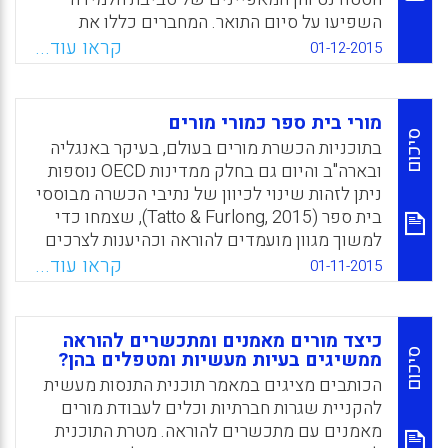
השפיעו על סיום התואר. המחברים כללו את
הגורמים הבאים במחקרם: ההנעה להפוך למורה,
קראו עוד...
01-12-2015
מסוגלות עצמית להוראה, מחויבות מקצועית,
תפיסות של ניהול זמן ותפיסות של איכות ההוראה
בתכנית להכשרת מורים (Fokkens-Bruinsma,
מורי בית ספר כמורי מורים
Marjon; Canrinus, Esther Tamara, 2015).
סיכום
בתוכניות הכשרת מורים בעולם, בעיקר באנגליה
ובארה"ב והיום גם בחלק ממדינות OECD נוספות
Facebook
Email
WhatsApp
X
ניתן לזהות שינוי לכיוון של נתיבי הכשרה מבוססי
בית ספר (Tatto & Furlong, 2015), שצמחו כדי
למשוך מגוון מועמדים להוראה וכהיענות לצרכים
שונים של בתי ספר. כתוצאה מכך נוצרה שונות
קראו עוד...
01-11-2015
תפקידית על רצף הנע ממורי מורים המועסקים
במוסדות ההשכלה הגבוהה בלבד ועד – העובדים
רק בבית הספר ומתפקדים כמורים וכמורי מורים,
כיצד מורים מאמנים ומתכשרים להוראה
להלן "מורי מורים בית-ספריים". מטרת הכותבים
סיכום
ממשיגים בעיות מעשיות ומטפלים בהן?
במחקר הייתה לבחון כיצד תופסים מורי המורים
הכותבים מציגים במאמר תוכנית התנסות מעשית
הבית-ספריים את תפקידם. החוקרים בקשו לבחון,
להקניית שגרות חברתיות וכלים לעבודת מורים
תוך הקשבה לזווית הראייה של מורים אלה, מהם
מאמנים עם מתכשרים להוראה. מטרת התוכנית
התביעות והגמולים של תפקיד דואלי זה וכיצד