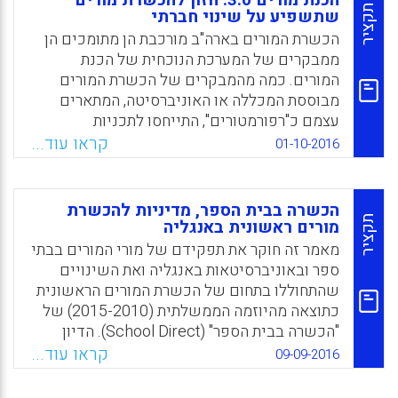
הכנת מורים 3.0: חזון להכשרת מורים
Facebook
Email
WhatsApp
X
תקציר
שתשפיע על שינוי חברתי
Facebook
Email
WhatsApp
X
הכשרת המורים בארה"ב מורכבת הן מתומכים הן
ממבקרים של המערכת הנוכחית של הכנת
המורים. כמה מהמבקרים של הכשרת המורים
מבוססת המכללה או האוניברסיטה, המתארים
עצמם כ"רפורמטורים", התייחסו לתכניות
לא-אוניברסיטאיות כאל "הכנת מורים 2.0" כדי
קראו עוד...
01-10-2016
להדגיש את החדשנות שהם מרגישים שתכניות
אלה מייצגות. הם מרמזים על כך שהתכניות
הקיימות לפני התכניות הלא-אוניברסיטאיות
הכשרה בבית הספר, מדיניות להכשרת
החדשות הללו הן תכניות להכשרת מורים 1.0,
תקציר
מורים ראשונית באנגליה
שהם תופסים כמיושנות (Kretchmar, Kerry;
מאמר זה חוקר את תפקידם של מורי המורים בבתי
Zeichner, Ken, 2016).
ספר ובאוניברסיטאות באנגליה ואת השינויים
שהתחוללו בתחום של הכשרת המורים הראשונית
Facebook
Email
WhatsApp
X
כתוצאה מהיוזמה הממשלתית (2015-2010) של
"הכשרה בבית הספר" (School Direct). הדיון
והמסקנות המוצעות הם חיוניים, עכשוויים ובעלי
קראו עוד...
09-09-2016
חשיבות מרכזית עבור כל האוניברסיטאות
הכוללות תכניות להכשרת מורים ראשונית, כמו גם