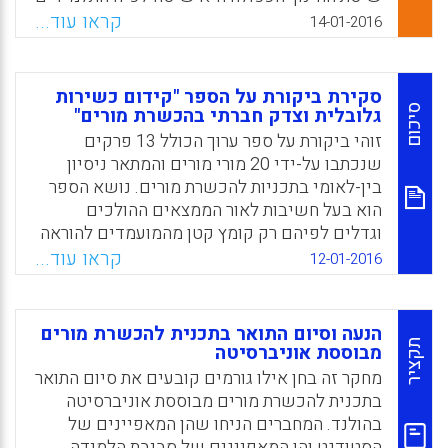
לומדים בבתי ספר מקצועיים ובמקביל עוברים
קראו עוד...
14-01-2016
תהליך חניכה במקומות עבודה (מפעלים)
המתאימים להכשרתם.
סקירת ביקורת על הספר "קידום כשירות
Facebook
Email
WhatsApp
X
סיכום
גלובלית וצדק חברתי בהכשרת מורים"
זוהי ביקורת על ספר ערוך הכולל 13 פרקים
שנכתבו על-ידי 20 מורי מורים והמתאר ניסיון
בין-לאומי בתכניות להכשרת מורים. נושא הספר
הוא בעל חשיבות לאור הממצאים ההולכים
וגדלים לפיהם רק קומץ קטן מהמועמדים להוראה
מקבלים פרספקטיבה בין-לאומית ביחס לנושאי
קראו עוד...
12-01-2016
הלימוד או לאסטרטגיות ההוראה שלהם ומכאן
שרוב המורים פחות מוכנים כיום לחנך את
תלמידיהם, החיים בסביבה משתנה מבחינה
הנעה וסיום התואר בתכנית להכשרת מורים
גלובלית (Elizabeth Demulder, Stacia M.
תקציר
מבוססת אוניברסיטה
Stribling & Laura Dallman).
מחקר זה בחן אילו גורמים קובעים את סיום התואר
בתכנית להכשרת מורים מבוססת אוניברסיטה
Facebook
Email
WhatsApp
X
בהולנד. המחברים הניחו שהן המאפיינים של
הסטודנט והן המאפיינים של סביבת הלמידה