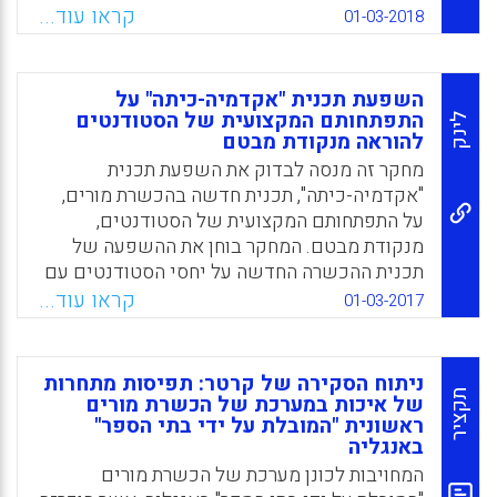
Facebook
Email
WhatsApp
X
בוחן את אמונותיהם של סטודנטים להוראה אודות
קראו עוד...
01-03-2018
מגוון תרבותי ואת יחסם לתכניות הכשרת מורים.
נמצא שאמונותיהם של סטודנטים המתחילים את
הכשרת המורים אודות מגוון תרבותי הנן פחות
השפעת תכנית "אקדמיה-כיתה" על
חיוביות מאמונותיהם של סטודנטים המסיימים
התפתחותם המקצועית של הסטודנטים
לינק
את הכשרתם.
להוראה מנקודת מבטם
מחקר זה מנסה לבדוק את השפעת תכנית
Facebook
Email
WhatsApp
X
"אקדמיה-כיתה", תכנית חדשה בהכשרת מורים,
על התפתחותם המקצועית של הסטודנטים,
מנקודת מבטם. המחקר בוחן את ההשפעה של
תכנית ההכשרה החדשה על יחסי הסטודנטים עם
המורים המכשירים, המדריכים הפדגוגים ותלמידי
קראו עוד...
01-03-2017
בית הספר. אוכלוסיית המחקר הינה 32 סטודנטים
שנה ג' הלומדים במכללת סכנין המתנסים
שלושה ימים בשבוע בבתי ספר סמוכים (Assadi,
ניתוח הסקירה של קרטר: תפיסות מתחרות
Nabil; Murad, Tareq, 2017).
תקציר
של איכות במערכת של הכשרת מורים
ראשונית "המובלת על ידי בתי הספר"
Facebook
Email
WhatsApp
X
באנגליה
המחויבות לכונן מערכת של הכשרת מורים