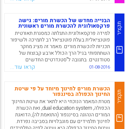
based approach) לתכנית הלימודים המכירה
בסטנדרטים מחייבים אך מתחילה בהכרה
ובהערכה של ידע מקומי (Sharkey, Judy; Clavijo
הבנייה מחדש של הכשרת מורים: גישה
Olarte, Amparo; Ramirez, Luz Maribel, 2016).
תקציר
פרקסאולוגית להכשרת מורים ראשונית
למידה פרקסאולוגית התגלתה כמסגרת תאורטית
Facebook
Email
WhatsApp
X
פוטנציאלית בעלת פוטנציאל רב לתמיכה ולשיפור
תכניות להכשרת מורים. מאמר זה מציג מחקר
השתתפותי בגיל הרך הכולל ארבע קבוצות של
סטודנטים. בתגובה ל"סטנדרטים החדשים
להוראה" במאה העשרים ואחת ולהתנסויות
קראו עוד...
01-08-2016
המעשיות המוגברות, מתכשרים להוראה בקמפוס
אזורי במערב התיכון היו מעורבים בלמידה
פרקסאולוגית אקדמית, שהציעה הזדמנות להגביר
הכשרת מורים לחינוך מיוחד על פי שיטת
את השליטה בתוכן ולחזק את המיומנויות
תקציר
החינוך הכפולה בסינגפור
הפדגוגיות באמצעות התנסויות אותנטיות
מטרת המאמר הנוכחי היא לתאר את שיטת החינוך
(Winterbottom, Christian; Mazzocco, Philip J.
הכפולה, dual education system, ואת הכשרת
, 2016).
המורים הנהוגה בסינגפור (התואמת לה), הדואגת
לחינוך תלמידים עם מוגבלויות בסביבה נפרדת.
Facebook
Email
WhatsApp
X
שיטת החינוך הכפולה היא שיטה לפיה התלמידים