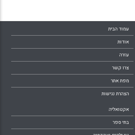
Parker, Melissa and Tannehill, Deborah,
2014).
Facebook
Email
WhatsApp
X
עמוד הבית
אודות
עזרה
צרו קשר
מפת אתר
הצהרת נגישות
אקטואליה
בתי ספר