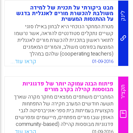
בתי ספר המעורבים בהכשרת מורים ראשונית,
מבט ביקורתי על תכנית של למידה
ולכל הצדדים שיש להם עניין במתן הכשרת
משולבת להכשרת מורים לאנגלית בדגש
לינק
על ההתנסות המעשית
מורים אפקטיבית. המאמר בוחן באופן ביקורתי את
מדיניות הכשרת המורים הראשונית באנגליה על
מטרת המחקר הנוכחי היא לבחון באילו סוגי
פני תקופה של עשרים השנים האחרונות
קשיים נתקלים סטודנטים להוראה, אשר נרשמו
(Jackson, Alison; Burch, James, 2016).
לתואר ראשון בתכנית להכשרת מורים לאנגלית
המוצעת בפורמט משולב, והמורים המאמנים
Facebook
Email
WhatsApp
X
(cooperating teachers) שלהם במהלך
ההתנסות המעשית של הסטודנטים להוראה. על
קראו עוד...
01-09-2016
פי הממצאים, הבעיות שעמדו בפני הסטודנטים
להוראה קובצו לארבעה תחומים: מערכות הערכה,
תקשורת נתמכת מחשב, אתגרים עם המורים
פיתוח הבנה עמוקה יותר של פדגוגיות
החונכים ונושאים פסיכולוגיים. הבעיות של
תקציר
מבוססות קהילה בקרב מורים
המורים המאמנים סווגו כבעיות הקשורות לתוכנית
המחברים משתפים ממצאים מחקר מקרה שארך
וכבעיות הקשורות לסטודנטים להוראה (Koc,
תשעה חודשים המערב חקירה של התפתחות
Ebru Melek, 2016)
מקצועית בעמיתות בית ספר-אוניברסיטה לגבי
האופן שבו מורים מפתחים, מיישמים ומפרשים
Facebook
Email
WhatsApp
X
פדגוגיות מבוססות קהילה (community-based
pedagogies), גישה מבוססת נכסים (asset-
קראו עוד...
01-09-2016