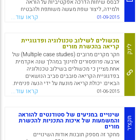
לבסס שיחות הדרכה אפקטיביות על הוראה
בתי ספר ומורי מורים יכולים לתמוך בלמידה
ולמידה, ליצור שפת מעשה משותפת ולהבטיח
המקצועית במסגרות פורמליות ובלתי-פורמליות
תמיכה הדדית שתאפשר נטילת סיכונים במשותף
קראו עוד...
01-09-2015
של מורים אלה (White, E., Dickenson, C., &
בתהליך ההוראה. הכותבים מציינים שלושה
Weston, K).
שינויים קונצפטואליים ומבניים בדרך העבודה
של מאמנים ומתכשרים שכללו בתוכנית המוצעת:
Facebook
Email
WhatsApp
X
מכשולים לשילוב טכנולוגיה ופדגוגיית
א) איזון האסימטריה המקובלת בין השותפים; ב)
קריאה בהכשרת מורים
לינק
מיקוד העבודה במספר מוגדר של דרכי הוראה
חקר מקרים מרובים (Multiple case studies) של
מתוכננות מראש; ג) בניית קהיליות של שותפים
ארבעה פרופסורים לחינוך במהלך שנה אקדמית
לקראת שיפור הוראה ולמידה ולפיתוח מומחיות
אחת מציין כי מכשולים בשילוב טכנולוגיה
(Thompson, J., Hagenah, S., Lohwasser, K.,
בפדגוגיית הקריאה סובבים סביב הנושאים
& Laxtonm K).
הבאים: יכולת קריאה מונעת על ידי הנעה פנימית.
פרקטיקות נוכחיות המזניחות את הקריאה ב"עולם
קראו עוד...
Facebook
Email
WhatsApp
X
01-06-2015
האמיתי" מייצרות תלמידים היודעים כיצד לקרוא,
אלא שאין להם את התשוקה לקרוא. הלחצים
לציית למנדטים החינוכיים יצרו נתק בין
שינויים במניעים של סטודנטים להוראה
אסטרטגיות של "הוראה טובה" לבין דרישות מחוז
תקציר
והמשמעות של איכות התכניות להכשרת
מורים
בית הספר. השימוש בפרקטיקות מעודכנות
העושות שימוש במדיה דיגיטלית נחלש בשל
מחקר זה מספק תובנות אודות השינויים