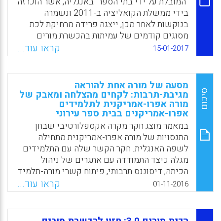
"המובלת על ידי בתי הספר" באנגליה, אשר הוכרזה
בידי ממשלת הקואליציה ב-2011 ונשמרה
בנוקשות לאחר מכן, ייצגה פרידה מרחיקת לכת
מסוגים קודמים של עמיתות בהכשרת מורים
ראשונית. ב-2014, הממשלה כוננה "סקירה של
קראו עוד...
15-01-2017
הכשרת מורים ראשונית", בהובלתו של מנהל בית
ספר יסודי, סר אנדרו קרטר. דבר זה נתן אות
להכרה בהכשרת מורים כ"בעיית מדיניות",
מסעה של מורה אחת להוראה
במונחים של מרילין קוכרן-סמית. הדוח, שפורסם
סיכום
מגיבת-תרבות: לקחים מהצלחה ומאבק של
מורה אפרו-אמריקנית לתלמידים
בתחילת שנת 2015, היה מגוון יותר ממה שניתן
אפרו-אמריקנים בבית ספר עירוני
היה לצפות, אף על-פי שמספר מתחים עמוקים
במאמר מוצג חקר מקרה אקספלורטיבי שבחן
הופיעו בקריאה אנליטית צמודה יותר; ארבעה
התנסויות של מורה אפרו-אמריקנית מתחילה
ממתחים אלה דומים לאלה שהוגדרו בעבר על ידי
לשפה האנגלית. חקר הקשר שלה עם התלמידים
קוכרן-סמית ושניים הם מופעים חדשים. מאמר
מגלה כיצד התמודדה עם אתגרים של ניהול
זה מזהה ודן במתחים אלה כפי שהם מופיעים
הכיתה, דיסוננס תרבותי, פיתוח קשרי מורה-תלמיד
בסקירה של קרטר ומקשר אותם לדיונים רחבים
ומאבק ב"שליטה" של ערכים "לבנים" של המעמד
יותר אודות הקשרים בין הוראה, הכשרת מורים,
קראו עוד...
01-11-2016
הבינוני כמעצבי אינטראקציות עם תלמידים
עדויות ומחקר, ותהליכי קביעת מדיניות בחינוך
במערכת (Coffey, H., & Farinde-Wu, A).
(Mutton, Trevor; Burn, Katharine; Menter, Ian,
2017).