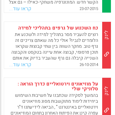
הקשר חדש. המונוגרפיה משחקי-כאילו – גם אצל
תינוקות? נולדה מתוך פרויקט מחקרי שעסק
קראו עוד...
23-07-2015
באחד הנושאים המרכזיים בפסיכולוגיה
התפתחותית – חשיבה סימבולית המתמקדת
במשחק הסימבולי (עדנה אור).
כח השכנוע של גרפים בתהליכי למידה
לינק
רוצים להעביר מסר בתהליך למידה ולשכנע את
Facebook
Email
WhatsApp
X
הלומדים לגביו? אולי כל מה שאתם צריכים זה
גרף טוב. מחקר השווה בין שתי קבוצות שקראו
תוכן פרסומי, קבוצה אחת עיינה בטקסט והקבוצה
השנייה קיבלה גם גרף שהעביר בדיוק את אותם
נתונים. 75% מקוראי הטקסט השתכנעו מהפרסום
קראו עוד...
26-10-2014
הטקסטואלי אך לא פחות מ- 96% השתכנעו
מאותם נתונים כאשר הוצגו באמצעות גרף. נראה
שהנכונות שלנו "להאמין" לנתונים בגרף נובעת
על מוזיאונים וירטואליים כדרך הוראה :
מתחושת המדעיות שגרף מספק מצד אחד, כמו גם
סלוניקי שלי
לינק
היכולת שלנו להתרכז ולהבין חומר טוב יותר כאשר
בהמשך לסקירה שכתבנו על חשיבות השימוש
הוא מוגש לנו בצורה ויזואלית (אתר חברת
ביחידות לימוד מתוקשבות מסוג מוזיאונים
מתודיקה).
וירטואליים באינטרנט " , הביאה לידיעתנו ד"ר
עפרה קינן את הפיתוח האחרון בתחום המוזיאונים