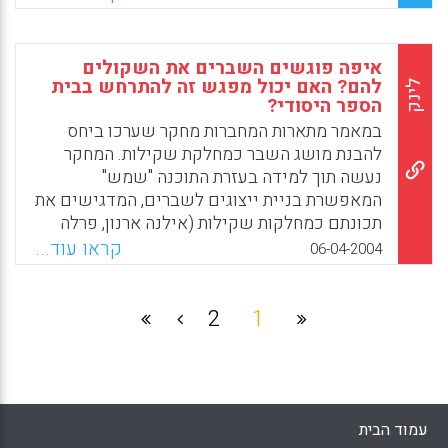
בדמיון מודרך – בחלקו השני מציגה המחברת
תהליך מומלץ ליישום הדמיון המודרך עם דוגמאות
מפורטות. הדמיון המודרך במסגרת הכשרת
איפה פוגשים השברים את השקולים
הסטודנטיות – החלק השלישי מציג דוגמאות
להם? האם יכול מפגש זה להתרחש בבית
לינק
הספר היסודי?
אחדות לתגובות הסטודנטיות בעקבות התנסויות
אחדות בדמיון מודרך שהנחתה המחברת בכיתת
במאמר מתארות המחברות מחקר שערכו ביחס
הסטודנטיות. בדוגמאות אלו מודגמות כיצד נגיעה
להבנת מושג השבר כמחלקת שקילות. המחקר
בזיכרונות ילדות עשויה להביא תועלת בתהליך
נעשה תוך למידה בעזרת התוכנה "שמש"
הכשרת המורים, בעיקר בתחומים הדורשים
המאפשרת בניית ייצוגים לשברים, המדגישים את
מודעות מוגברת, יכולת אמפטיה לילד הרך, וכן
תכונתם כמחלקות שקילות (אילנה ארנון, פרלה
מיומנויות רפלקטיביות (תמר אשר)
נשר, רנטה נירנברג).
קראו עוד...
06-04-2004
Facebook
Email
WhatsApp
X
Facebook
Email
WhatsApp
X
2
1
עמוד הבית