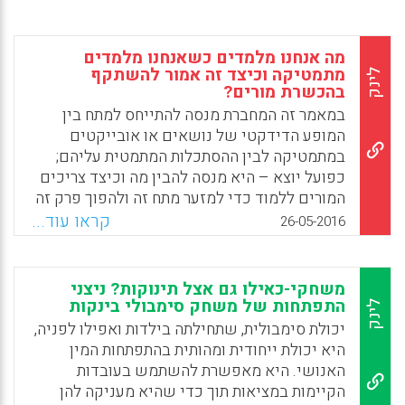
מה אנחנו מלמדים כשאנחנו מלמדים
מתמטיקה וכיצד זה אמור להשתקף
לינק
בהכשרת מורים?
במאמר זה המחברת מנסה להתייחס למתח בין
המופע הדידקטי של נושאים או אובייקטים
במתמטיקה לבין ההסתכלות המתמטית עליהם;
כפועל יוצא – היא מנסה להבין מה וכיצד צריכים
המורים ללמוד כדי למזער מתח זה ולהפוך פרק זה
או אחר במתמטיקה לפשוט יותר, אך בשום אופן
קראו עוד...
26-05-2016
לא על חשבון הנכונות המתמטית (מריטה ברבש).
Facebook
Email
WhatsApp
X
משחקי-כאילו גם אצל תינוקות? ניצני
התפתחות של משחק סימבולי בינקות
לינק
יכולת סימבולית, שתחילתה בילדות ואפילו לפניה,
היא יכולת ייחודית ומהותית בהתפתחות המין
האנושי. היא מאפשרת להשתמש בעובדות
הקיימות במציאות תוך כדי שהיא מעניקה להן