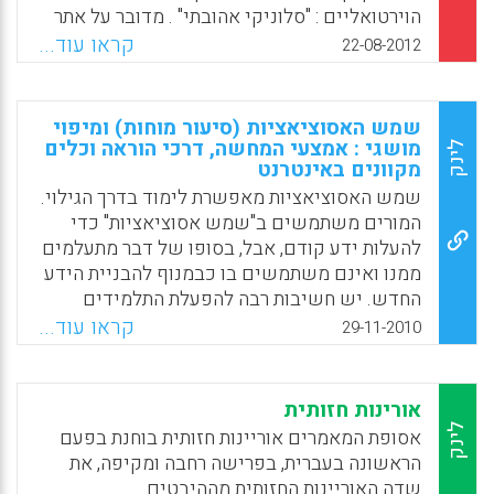
Facebook
Email
WhatsApp
X
הוירטואליים : "סלוניקי אהובתי" . מדובר על אתר
אינטרנט חינוכי ואתנוגראפי מרשים : האתר ,
קראו עוד...
22-08-2012
שהוא ללא ספק המילה האחרונה בתחומי
המוזיאונים הוירטואליים מציג את תולדות יהודי
יוון בכלל ותולדות יהודי סלוניקי באמצעות 5
שמש האסוציאציות (סיעור מוחות) ומיפוי
שערים היסטוריים ואתנוגראפיים : " בראשית" ,
מושגי : אמצעי המחשה, דרכי הוראה וכלים
לינק
מקוונים באינטרנט
סלוניקי שלי, ימים שחורים, יוון היהודית , לארץ
ישראל .
שמש האסוציאציות מאפשרת לימוד בדרך הגילוי.
המורים משתמשים ב"שמש אסוציאציות" כדי
Facebook
Email
WhatsApp
X
להעלות ידע קודם, אבל, בסופו של דבר מתעלמים
ממנו ואינם משתמשים בו כבמנוף להבניית הידע
החדש. יש חשיבות רבה להפעלת התלמידים
בדרך של הבניית המידע אחרי הצגת שמש
קראו עוד...
29-11-2010
האסוציאציות ע"י פעולות מיון והכללה – חלוקת
האסוציאציות לנושאים ומתן כותרות לקבוצות.
החלוקה והבניית הידע יכולה להיעשות באמצעות
אורינות חזותית
טבלה בה התלמידים מציבים וממיינים את
לינק
אסופת המאמרים אוריינות חזותית בוחנת בפעם
התכנים שאספו עפ"י קטגוריות. בסקירה מוצגים
הראשונה בעברית, בפרישה רחבה ומקיפה, את
שלבי הוראה באמצעות שמש אסוציאציות ומיפוי
שדה האוריינות החזותית מההיבטים