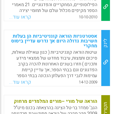
מושגי. כמו כן מוצגים בסקירה כלים מתוקשבים
הפילוסופיים, המחקריים והפדגוגיים. 21 מאמרי
באינטרנט היכולים לסייע בלמידה באמצעות
הספר מקיפים מכלול שלם של תחומי יצירה
שמש אסוציאציות או מיפוי מושגי. עוד בסקירה
חזותית, מתוך כוונה לגבש בסיס רחב, תיאורטי
קראו עוד...
10-10-2010
ניתן למצוא קישורים ודוגמאות לשמש
ומעשי, כמו גם להבנה ולפיתוח של אופני יצירה
אסוציאציות: דוגמא מתחום הוראת המדעים.
ודרכי ביטוי חדשים. האוריינות החזותית, כמו
עבודה פרטנית: דוגמא למטלה מתוקשבת הדורשת
האוריינות המילולית, מחייבת בנייה משולבת של
אסטרטגיות הוראה קוגניטיביות הן בעלות
הבניית הידע באמצעות שמש אסוציאציות (
יכולת פרשנית של טקסט חזותי לצד התנסויות
חשיבות גדולה היום אך נדרש עדיין ביסוס
לינק
לתלמידי בתי ספר יסודיים). כמו כן , מוצג בסקירה
מחקרי
מבוקרות של תהליכי יצירה עצמאיים. ( איתן
אתר MINDOMO -כלי אינטרנטי, שיתופי, כולל
מכטר, עורך ).
שיטות הוראה קוגניטיביות ( כגון שאילת שאלות,
הסבר בעברית.
סיכום ותמצות, עיבוד מחדש של ממצאי מידע
Facebook
Email
WhatsApp
X
Facebook
Email
WhatsApp
X
ותכנים ) חזרו בשנים האחרונות להכרה בקרב
הפדגוגים וגם בבתי הספר, אך עדיין קיימת
עמימות לגבי דרך הפעלתן הנכונה בבתי הספר
טוען ד"ר Mark W Conley אחד ממורי המורים
קראו עוד...
14-12-2009
המנוסים והפדגוגיים המובילים בארה"ב.
לאסטרטגיות הוראה קוגניטיביות יש השפעה רבה
על בני נוער בבתי הספר הן מבחינת קריאה, כתיבה
הוראה של מורי –מורים המלמדים מרחוק
וחשיבה והן מבחינת תחומי הוראת הדעת , אך
תקציר
הגב' סמדר בר-טל הציגה בהרצאתה בכנס מיט"ל
עדיין נחוץ מחקר רציני אשר יקנה לנו תובנה יותר
2009 חקר מקרה של הוראה מתוקשבת: פרדיגמה