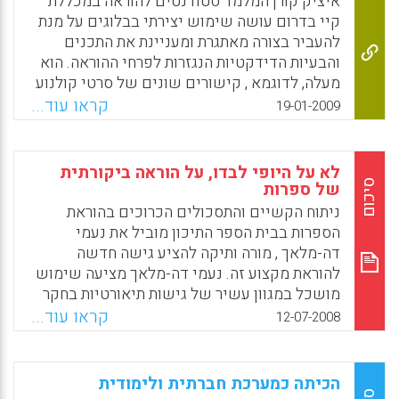
איציק קורן המלמד סטודנטים להוראה במכללת
Facebook
Email
WhatsApp
X
קיי בדרום עושה שימוש יצירתי בבלוגים על מנת
להעביר בצורה מאתגרת ומעניינת את התכנים
והבעיות הדידקטיות הנגזרות לפרחי ההוראה. הוא
מעלה, לדוגמא , קישורים שונים של סרטי קולנוע
על מנת לעורר עניין בפרחי ההוראה המגיבים
קראו עוד...
19-01-2009
בבלוגים ודנים בבעיות שהוזכרו במהלך השיעור .
כמו כן , הוא מעלה מצגות שלו ושל הסטודנטים
לבלוגים החינוכיים אשר הקים באינטרנט .
לא על היופי לבדו, על הוראה ביקורתית
סיכום
של ספרות
Facebook
Email
WhatsApp
X
ניתוח הקשיים והתסכולים הכרוכים בהוראת
הספרות בבית הספר התיכון מוביל את נעמי
דה-מלאך , מורה ותיקה להציע גישה חדשה
להוראת מקצוע זה. נעמי דה-מלאך מציעה שימוש
מושכל במגוון עשיר של גישות תיאורטיות בחקר
הספרות : תיאוריות של קריאה , תיאוריות
קראו עוד...
12-07-2008
פמיניסטיות ותיאוריות חברתיות המשולבות עם
תובנות של הפדגוגיה הביקורתית. תוך כך נחשפים
היבטים חברתיים הנדחקים בהוראה הסטנדרטית
הכיתה כמערכת חברתית ולימודית
מפני ההיבטים האסתטיים. מבלי לאבד את יפי