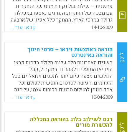
טובה לגבי הפוטנציאל של אסטרטגיות הוראה
פרשנית – שילוב של נקודת מבט של הנחקרים
קוגניטיביות בעיקר בתחומי הוראת תחומי הדעת
עם מבטה של החוקרת. הנתונים נאספו במכללה
בבתי הספר התיכוניים וחטיבות הביניים. בכל
גדולה במרכז הארץ. המחקר כלל אפיון של ארבעה
מקרה החשיבות של הקניית מיומנויות מסדר גבוה
דפוסים עיקריים של דפוסי הוראה בקרב מורי
קראו עוד...
14-10-2009
תביא ליישום רב יותר של שיטות הוראה
המורים בזיקה למקצועות ההוראה שלהם.
קוגניטיביות בבתי הספר ( Mark W Conley ).
מסקנות: במעבר להוראה מרחוק נוצרה פדגוגיה
חדשה , בולט הצורך והחשיבות בהכשרה מוקדמת,
Facebook
Email
WhatsApp
X
הוראה באמצעות וידאו – סרטי חינוך
מותאמת ולא אחידה של מורי המורים בהתאמה
והוראה באינטרנט
לינק
לדפוסים הקשורים לסגנון הוראה ותחום הוראה.
בשנים האחרונות חלה עלייה תלולה בכמות קבצי
לדפוס ההוראה של מורי המורים במכללה
הוידיאו המועלים לאתרים. במקביל, קהל
להכשרת מורים המלמדים מרחוק, יש השפעה
הגולשים מצפה כיום יותר לתכנים ויזואליים בכל
עצומה על ארגון וייצוגי מידע, ארגון וניהול ההוראה,
התחומים. הגישה לסרטים חופשית לכולם וכל
קשרי וסוגי אינטראקציה, תוך ניצול אפשרויות
אחד מוזמן להעלות סרטים בכוחות עצמו, על מנת
הטכנולוגיה והתאמתם לסגנונות למידה שונים של
לשתף בידע. התופעה לא פסחה גם על תחום
קראו עוד...
10-04-2009
סטודנטים במגוון מקצועות לימוד.
החינוך. הוידיאו נגיש יותר בכיתות הלימוד
במוסדות החינוך, והופך להיות אמצעי הוראה בעל
Facebook
Email
WhatsApp
X
חשיבות. הסקירה מציגה אתרים המכילים מאות
דגם לשילוב בלוג בהוראה במכללה
סרטים מאת מורים ומרצים. (פני ברסימנטוב)
להכשרת מורים
לינק