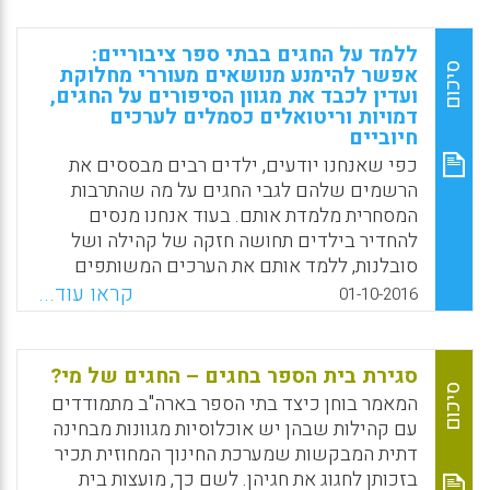
החינוך בצרפת אתגר מורכב, שכן צרפת היא מדינה
חילונית ביותר, אך עם אוכלוסייתה נמנים נוצרים
ללמד על החגים בבתי ספר ציבוריים:
קתולים רבים והקהילות הגדולות ביותר באירופה
סיכום
אפשר להימנע מנושאים מעוררי מחלוקת
של מוסלמים ושל יהודים.
ועדין לכבד את מגוון הסיפורים על החגים,
דמויות וריטואלים כסמלים לערכים
Facebook
Email
WhatsApp
X
חיוביים
כפי שאנחנו יודעים, ילדים רבים מבססים את
הרשמים שלהם לגבי החגים על מה שהתרבות
המסחרית מלמדת אותם. בעוד אנחנו מנסים
להחדיר בילדים תחושה חזקה של קהילה ושל
סובלנות, ללמד אותם את הערכים המשותפים
לחגים בהתאם לתכניות הלימודים החברתיות
קראו עוד...
01-10-2016
והאקדמיות. החגים מלמדים אותנו היסטוריה ואת
הבסיס של החברה שלנו, המעמיק את ההבנה
שלנו לגבי עצמנו ולגבי אחרים.אולם קיים
סגירת בית הספר בחגים – החגים של מי?
פוטנציאל לבעיות כאשר מורים דנים בנושאים
סיכום
המאמר בוחן כיצד בתי הספר בארה"ב מתמודדים
דתיים בבית ספר ציבורי, כמו הורה המתלונן
עם קהילות שבהן יש אוכלוסיות מגוונות מבחינה
שהמורים מטיפים. המחבר נמנע מללמד נושאים
דתית המבקשות שמערכת החינוך המחוזית תכיר
קדושים אבל מכבד סיפורים, דמויות וריטואלים
בזכותן לחגוג את חגיהן. לשם כך, מועצות בית