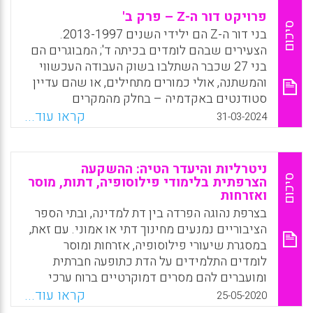
פרויקט דור ה-Z – פרק ב'
סיכום
בני דור ה-Z הם ילידי השנים 2013-1997.
הצעירים שבהם לומדים בכיתה ד'; המבוגרים הם
בני 27 שכבר השתלבו בשוק העבודה העכשווי
והמשתנה, אולי כמורים מתחילים, או שהם עדיין
סטודנטים באקדמיה – בחלק מהמקרים
כתלמידים במכללות להוראה. על מערכת החינוך
קראו עוד...
31-03-2024
להכיר את מאפייניהם ואת צורכיהם. פרויקט
מיוחד של פורטל מס"ע – פרק ב'
ניטרליות והיעדר הטיה: ההשקעה
Facebook
Email
WhatsApp
X
סיכום
הצרפתית בלימודי פילוסופיה, דתות, מוסר
ואזרחות
בצרפת נהוגה הפרדה בין דת למדינה, ובתי הספר
הציבוריים נמנעים מחינוך דתי או אמוני. עם זאת,
במסגרת שיעורי פילוסופיה, אזרחות ומוסר
לומדים התלמידים על הדת כתופעה חברתית
ומועברים להם מסרים דמוקרטיים ברוח ערכי
הרפובליקה: חופש, שוויון, אחווה, צדק ודחייה של
קראו עוד...
25-05-2020
כל סוגי האפליה. שיעורים אלה מציבים לאנשי