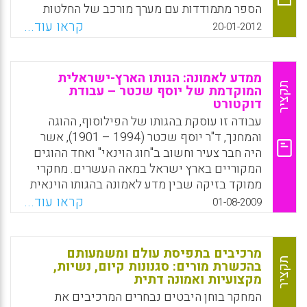
של חגים כסמלים לערכים חיוביים. נראה כי
הספר מתמודדות עם מערך מורכב של החלטות
ההורים מבינים שהוראה לגבי המאפיינים
לגבי האופן שבו יש לאזן את החגים הדתיים כדי
קראו עוד...
20-01-2012
המשותפים בסיפורים על החגים מחזקת הבנה
לתרום לזהות האישית והמשפחתית. ועליהן
תרבותית (Peter Siegel, 2016).
להתאים את לוח שנת הלימודים לחגים הדתיים
של תושבי הקהילות (Ted Purinton and Vicki
Facebook
Email
WhatsApp
X
ממדע לאמונה: הגותו הארץ-ישראלית
Gunther, 2012)
תקציר
המוקדמת של יוסף שכטר – עבודת
דוקטורט
Facebook
Email
WhatsApp
X
עבודה זו עוסקת בהגותו של הפילוסוף, ההוגה
והמחנך, ד"ר יוסף שכטר (1994 – 1901), אשר
היה חבר צעיר וחשוב ב"חוג הוינאי" ואחד ההוגים
המקוריים בארץ ישראל במאה העשרים. מחקרי
ממוקד בזיקה שבין מדע לאמונה בהגותו הוינאית
והארצישראלית המוקדמת של שכטר ובעיצובה
קראו עוד...
01-08-2009
של תפיסתו הדתית לאור זיקה זו. מתוך התחקות
אחר הביוגרפיה שלו ניכר, כי שכטר הושפע בבית
אביו, רבי שואל צבי גאבר, מהוויה תלמודית, דתית
מרכיבים בתפיסת עולם ומשמעותם
וחסידית משמעותית. דמות זו כונתה בעבודתי זו
תקציר
בהכשרת מורים: סגנונות קיום, נשיות,
מקצועיות ואמונה דתית
"כתום ראשוני" של "האדם הדתי הראשון". זו
נראית כעומדת בסתירה מוחלטת לתיאוריות
המחקר בוחן היבטים נבחרים המרכיבים את