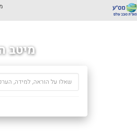
מכ
מיטב ה