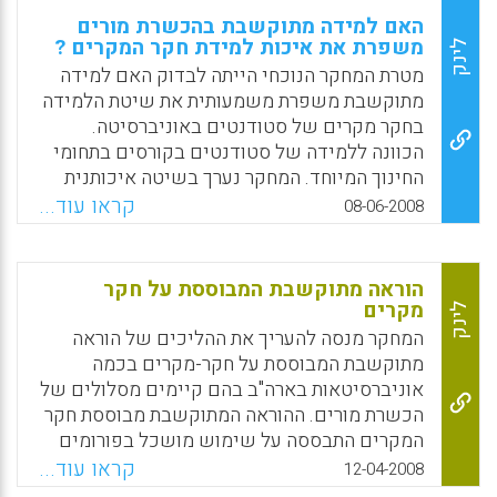
האם למידה מתוקשבת בהכשרת מורים
משפרת את איכות למידת חקר המקרים ?
לינק
מטרת המחקר הנוכחי הייתה לבדוק האם למידה
מתוקשבת משפרת משמעותית את שיטת הלמידה
בחקר מקרים של סטודנטים באוניברסיטה.
הכוונה ללמידה של סטודנטים בקורסים בתחומי
החינוך המיוחד. המחקר נערך בשיטה איכותנית
בשלוש אוניברסיטאות אמריקאיות שונות. כל
קראו עוד...
08-06-2008
מקרה שהוצג בפני הסטודנטים כלל מקרים
אמיתיים של למידה בכיתה בביה"ס תוך התבססות
על צילומי וידאו ולאחר מכן נערכו דיונים
הוראה מתוקשבת המבוססת על חקר
מתוקשבים לגבי המקרה באינטרנט מהבית או
מקרים
לינק
במעבדות האוניברסיטה. הדיונים המתוקשבים
המחקר מנסה להעריך את ההליכים של הוראה
חייבו את קבוצות הסטודנטים לנתח את המקרה
מתוקשבת המבוססת על חקר-מקרים בכמה
ולגבש באופן משותף או יחידני רפלקציה ודרכי
אוניברסיטאות בארה"ב בהם קיימים מסלולים של
התמודדות בנושא. בחלק מן המפגשים
הכשרת מורים. ההוראה המתוקשבת מבוססת חקר
המתוקשבים היה מנחה מתוקשב של מערך הקורס
המקרים התבססה על שימוש מושכל בפורומים
אשר כיוון את הסטודנטים להוראה בדומה
מתוקשבים ועל דיונים מונחים שיזמו המרצים
קראו עוד...
12-04-2008
לקורסים המסורתיים פנים –אל-פנים. ממצאי
באמצעות הפורומים על מנת להציג את המקרים