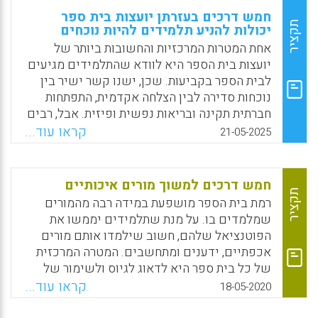
חמש דרכים בעזרתן יועצות בית ספר
תקציר
יכולות להניע תלמידים להיות נוכחים
אחת המטרות המרכזיות והחשובות ביותר של
יועצות בית הספר היא לוודא שהתלמידים מגיעים
לבית הספר בקביעות. שכן, ישנו קשר ישיר בין
נוכחות סדירה לבין הצלחה אקדמית, התפתחות
חברתית תקינה ובריאות נפשית ופיזית. אבל, רבים
הם התלמידים המתמודדים עם אתגרים אישיים,
קראו עוד...
21-05-2025
משפחתיים, רגשיים ואקדמיים שעלולים להוביל
להיעלמות מתמשכת או כרונית. על רקע זה,
המאמר מציג חמש אסטרטגיות מפתח שבכוחן
חמש דרכים למשוך מורים איכותיים
להנחות יועצות חינוכיות ולסייע להן לתמוך
תקציר
רמת בית הספר מושפעת במידה רבה מהמורים
בתלמידים, להניעם להיות נוכחים ולטפח אווירה
שמלמדים בו. על מנת שתלמידים יממשו את
בית ספרית מזמינה.
הפוטנציאל שלהם, חשוב שילמדו אותם מורים
אכפתיים, ידענים ומתחשבים. המטרה המרכזית
Facebook
Email
WhatsApp
X
של כל בית ספר היא לדאוג לגיוס ולשימור של
המורים הטובים ביותר. על רקע זה, מוצעות חמש
קראו עוד...
18-05-2020
דרכים למשוך מורים איכותיים לבית הספר.