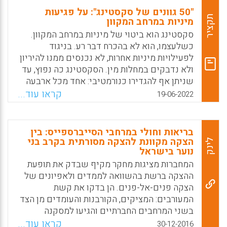
"50 גוונים של סקסטינג": על פגיעות
תקציר
מיניות במרחב המקוון
סקסטינג הוא ביטוי של מיניות במרחב המקוון.
כשלעצמו, הוא לא בהכרח דבר רע. בניגוד
לפעילויות מיניות אחרות, לא נכנסים ממנו להיריון
ולא נדבקים במחלות מין. הסקסטינג כה נפוץ, עד
שניתן אף להגדירו כנורמטיבי: אחד מכל ארבעה
תלמידם בכיתות ז'-י"ב עסקו בו. עם זאת, יש
קראו עוד...
19-06-2022
מקרים רבים שבהם סקסטינג נעשה בכפייה,
כתוצאה מסחטנות, איומים או לחץ חברתי. ד"ר
מיכל דולב כהן ממכללת אורנים מציעה להורים
בריאות וחולי במרחבי הסייברספייס: בין
ומחנכים סדרת פעולות למניעת סקסטינג שלילי
הצקה מקוונת להצקה מסורתית בקרב בני
לינק
נוער בישראל
Facebook
Email
WhatsApp
X
המחברות מציגות מחקר מקיף שבדק את תופעת
ההצקה ברשת בהשוואה לממדים ולאפיונים של
הצקה פנים-אל-פנים. הן בדקו את קשת
המעורבים: המציקים, הקורבנות והעומדים מן הצד
בשני המרחבים החברתיים והגיעו למסקנה
שמדובר בתופעה זהה שהרשת משמשת לה כר
קראו עוד...
30-12-2016