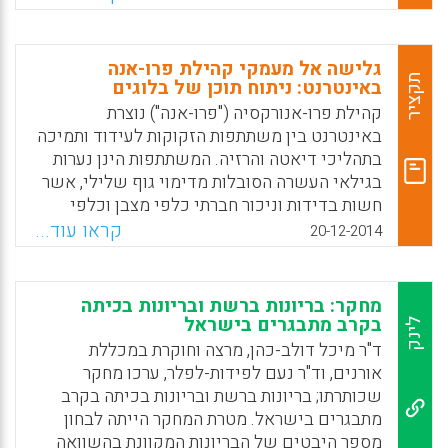
פורה. אלא שקורבנות האלימות ברשת מאופיינים
באופן שונה מאשר קורבנות האלימות המתרחשת
בבית הספר. ההמלצות המוצעות להורים ולמחנכים
גלישה אל מעמקי קהילת פרו-אנה
כיצד להתמודד עם חולי חברתי זה אכן דורשות
תקציר
באינטרנט: ניתוח תוכן של בלוגים
מימוש של 'כאן ועכשיו' (מיכל דולב-כהן ונעם
קהילת פרו-אנורקסיה ("פרו-אנה") נוצרת
לפידות-לפלר).
באינטרנט בין משתתפות הזקוקות לעידוד ותמיכה
בתהליכי דיאטה והרזיה. המשתתפות הינן נערות
Facebook
Email
WhatsApp
X
בגילאי העשרה הסובלות מדימוי גוף שלילי, אשר
חשות בדידות וניכור חברתי כלפי מצבן וכלפי
תפיסתן את אידיאל היופי. בקהילות פרו-אנה
קראו עוד...
20-12-2014
האנורקסיה מועלית על נס: תמונות, שירים
ומכתבים מופנים ל"אנה", עוסקים בהאדרת הרזון
ובדרכים לדבקות במטרה המיוחלת של ירידה
מחקר: בריונות ברשת ובריונות בכיתה
במשקל. קהילות אלו מהוות קבוצת השתייכות
בקרב מתבגרים בישראל
לינק
לנערות המבקשות אחר מידע אשר עוסק בדיאטה,
ד"ר מיכל דולב-כהן, מרצה וחוקרת במכללת
שיטות להפחתה במשקל ומרחב לשיתוף בתחום
אורנים, וד"ר נעם לפידות-לפלר, ערכו מחקר
הרגשי ובתחום החברתי, מבלי שישפטו את
שכותרתו; בריונות ברשת ובריונות בכיתה בקרב
מחשבותיהן ורצונותיהן. בעוד אתרים ופורומים של
מתבגרים בישראל. מטרת המחקר הייתה לבחון
פרו-אנה הם מחתרתיים וקשה למצוא אותם ברשת
מספר היבטים של הבריונות המקוונת בהשוואה