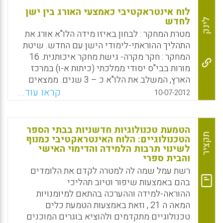
לוח אינטראקטיבי כאמצעי האורג בין ישן
לחדש
לינק
מטרת המחקר : לבחון באיזו מידה הלו"א אורג את
התהליך ההוראתי-לימודי הישן עם החדש. שיטת
המחקר : חקר מקרה- גישת מחקר איכותנית. 16
מורות בבי"ס יסודי ממלכתי (כיתות א-ו) במרכז
הארץ, המשלב את הלו"א כ – 3 שנים. ממצאים
ראשונים מצביעים על שביעות רצון כללית של
קראו עוד...
10-07-2012
מורות מהלו"א כעזר הוראתי בסביבה המסורתית
(עולם ישן). תורם להעצמת המורה ופתוח מיומנויות
תקשוביות (עולם חדש). בכך שהוא משפר ומגוון
הטמעת טכנולוגיות חדשניות בבתי הספר
תהליכי הוראה למידה מחד ועוזר להעלות קשב,
תקציר
הטכנולוגיים: הלוח האינטראקטיבי כמנוף
לשינוי תרבות הלמידה והדימוי האישי
התעניינות והשתתפות התלמידים מאידך ( גילה
והבית ספרי
קורץ, אתי כוכבי, קרן דוד) .
רשת עמל שמה לה למטרה לקדם את הלומדים
Facebook
Email
WhatsApp
X
בהם באמצעות שיפור וטיוב תהליכי
ההוראה-למידה וההערכה בהתאם למיומנויות
המאה ה 21 , וזאת באמצעות הטמעת כלים
טכנולוגיים מתקדמים ולהוציא בוגרים המוכנים