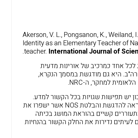
l
b
s
o
A
o
p
Akerson, V. L., Pongsanon, K., Weiland, 
k
p
Identity as an Elementary Teacher of Na
teacher.
International Journal of Scie
לצת לכל אחד כמרכיב של אורינות מדעית
רה"ב. היא גם מודגשת במסמך הנקרא,
ומית למחקר, ה-NRC.
 יש תפישות שגויות בכל הקשור למדע.
נמצא כי פרחי הוראה ומורים בפועל, יכולים לפתח איסטרטגיות הוראה להדגשת והבלטת NOS אשר ישפרו את
 מושג זה על ידי התלמידים. גם כשהמטרה היא ללמד NOS מתעוררים קשיים בהוראת המושג בכיתה
לעיתים נדירות את החלק הקשור בהנחיות