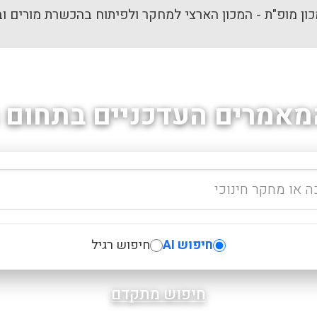
ון מופ"ת - המכון הארצי למחקר ולפיתוח בהכשרת מורים וב
מאמרים העדכניים בתחום ה
חיפוש AI
חיפוש רגיל
חיפוש מתקדם