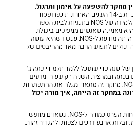
ין מחקר להשפעה על אימון ותרגול
.
החוקרת הראשונה בקבוצת החוקרים, שהיא המורה במחקר זה, עובדת ב-14 השנים האחרונות כפרופסור
באוניברסיטה שחלקן הוקדש לעריכת מחקרים על דרכים לשיפור הלמידה של NOS בתכניות לבית הספר
ת היא מאמינה שאנשים ממעיטים ביכולת
הלמידה של התלמידים. כשהיא היתה מורה לפני 15 שנים, היא לא היתה מודעת ל-NOS, עכשיו שהיא עושה
 יכולים לתפוש הרבה מאד מההיבטים של
 של שנה כדי שתוכל ללמד תלמידי כתה ג'
 בכתה ובמחצית השניה רק שעורי מדעים
שבועיים וזאת כדי לדעת האם היא מתאימה ללמד בפועל, ילדים NOS. מחקר זה מתאר ומגלה את ההתפתחות
 במחקר זה הייתה, איך מורה יכול
זהות עצמית היא עדשה טובה דרכה ניתן לעקוב ולראות את התפתחות הפרט כמורה ל-NOS. כשאדם מחפש
קובלות ארבע דרכים לצפות ולהגדיר זהות,