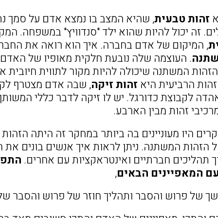
א
זהות טבעית
, שהיא המצב בו נמצא אדם על סמך נת
. זה יכול להיות שהוא ילד "סנדוויץ" במשפחה. המק
ת
, המיקום של אדם בחברה. איך הוא רואה את החבר
שתנה
. העוצמה שלה נובעת חלקית מאופיו של האדם 
הזהות המשתנה שיכולה להיות מקור לתווית חיובית 
זהות הרביעית היא
זהות זיקה
, שבה אדם מצטרף לקבו
הדה לקבוצת כדורגל. יש לו זיקה לדבר כללי המשותף 
רכיבי זהות מבין הארבע.
ים היו מעוניינים בה ביותר במחקר זה היתה הזהות ה
הזהות המשתנה. ניתן לראות איך אנשים בונים את ה
תהליכים חברתיים ואינטראקציות עם אחרים.
התפת
ם המאפיינים הבאים
,
ך של פרוש והסבר ותהליך חוזר של פרוש והסבר של 