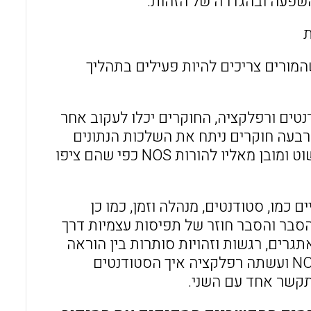
השפעה ובהגדרה של הזהות.
ת
מורים צריכים להיות פעילים בתהליך
נטים ורפלקציה, החוקרים יכלו לעקוב אחר
וות של ארבעה חוקרים ניתח את השלכות הנתונים
באמצעות מסגרת זהות מקצועית שפותחה ומצא שזה לא כל כך פשוט ומובן מאליו להורות NOS כפי שהם ציפו
פעת מגורמים הקשריים כמו, סטודנטים, מנהלה וזמן, כמו כן
סבר והסבר חוזר של תפיסות עצמיות דרך
אתגרים, רגשות וזהויות סותרות בין הוראה
באוניברסיטה לבין בית הספר היסודי, החוקרת הראשונה לימדה NOS ועשתה רפלקציה איך הסטודנטים