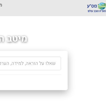
מכ
מיטב ה