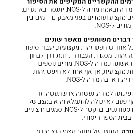
ר אישי זה של פיתוח הזהות כמורה ל-NOS והגורמים ההקשריים המקיפים את הסיפור
. זה ברור שמי שרוצה להיות מורה ובאמת מורה ל-NOS, יתנסה באתגרים,
מקצוע ועומדים בפני מאבקים דומים בין
ם ל-NOS.
תר דברים משותפים מאשר שונים
כל אחד שיחפש זהות מקצועית, יעבור סיפור
 זהות. מסגרת העבודה נותנת דרך לבחון
ולארגן את ההשפעות והתפתחות הזהות המקצועית של החוקרת הראשונה כמורה ל-NOS. מורים נוספים
ות מקצועית, אך אף אחד לא חיפש זהות
כתה למורה, נעשתה או שתעשה. זו
ף פעם לא יכולה להתמלא והיא במצב של
השתנות תמידית ותלויה בהקשרים לסביבה. דרך אינטראקציות עם סטודנטים בהקשר ל-NOS, סמנים חיצוניים
ורה
. התוצר של מחקר עצמי הוא מידע