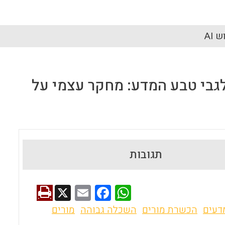
 AI
לגבי טבע המדע: מחקר עצמי על
תגובות
X
E
F
W
m
a
h
דעים
הכשרת מורים
השכלה גבוהה
מורים
ai
ce
at