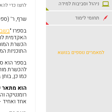
ניהול וסביבות למידה
לחצו כדי להאז
תחומי לימוד
שרף, ר' (ספטמבר, 2014). סוגיו
בספרו "
בשבי
האקדמית לחי
הכשרת המורי
התוכניות המ
למאמרים נוספים בנושא
בספר הוא סו
להכשרת מורי
כמו כן, בוח
הוא מתאר ש
רומנטיקה וה
אחד ואחיד – 