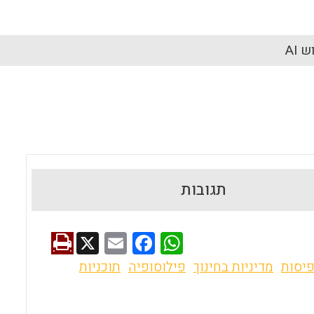
 AI
תגובות
X
E
F
W
m
a
h
פיסות
מדיניות בחינוך
פילוסופיה
תוכניות
ai
ce
at
l
b
s