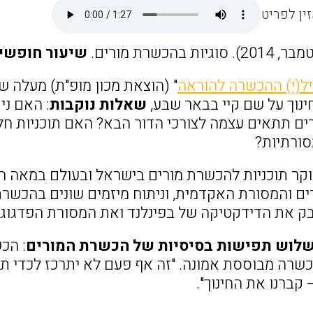
ין לפריט
ת בהכשרת מורים.
שיעור חופשי
ל(י) ההכשרה להוראה
" (הוצאת מכון מופ"ת) מעלה 
נוך על שם קיי בבאר שבע,
שאלות נוקבות
: האם ני
ם תתאים עצמה לצורכי הדור הבא? האם תוכניות חל
סורתיות?
קר תוכניות להכשרת מורים בישראל ובעולם במאה הא
ם והמסורת האקדמית, וניתוח מיזמים שונים בהכשרת
ן בק את הדידקטיקה של בפינלנד ואת המסורת הפדגוגי
לוש תפישות בסיסיות של הכשרת המורים
: הכ
כשרה מבוססת אמונה. "זה אף פעם לא יתרכז לכדי תפ
קברנו את החינוך".