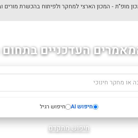
ון מופ"ת - המכון הארצי למחקר ולפיתוח בהכשרת מורים וב
מאמרים העדכניים בתחום ה
חיפוש AI
חיפוש רגיל
חיפוש מתקדם