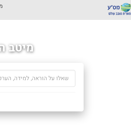
מכ
מיטב ה