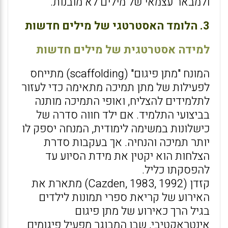
ולמבאר עצמאי של מילים לא מובנות.
3. הלומד האסטרטגי של מילים חדשות
למידה אסטרטגית של מילים חדשות
המונח "מתן פיגום" (scaffolding) מתייחס
לפעילות של מתן תמיכה מתאימה כדי לעזור
לתלמידים להצליח, ואופי התמיכה מותנה
בביצועי התלמיד. אם ילד חווה סדרה של
כישלונות במשימה לימודית, המנחה יספק לו
יותר תמיכה והנחיה. אך בעקבות סדרת
הצלחות הוא יקטין את מידת הסיוע עד
להפסקתו כליל.
קזדן (Cazden, 1983, 1992) מתארת את
האירוע של קריאת ספרי תמונות לילדים
בגיל הרך כאירוע של מתן פיגום
אינטראקטיבי, שבו המבוגר מפעיל פיגומים