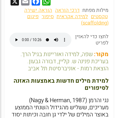
X
E
F
W
m
a
h
מילות מפתח:
דרכי הוראה
הוראה ישירה
ai
ce
at
טקסטים
למידה אקראית
סיפור
פיגום
(scaffolding)
l
b
s
o
A
לחצו כדי להאזין
o
p
לפריט
k
p
מקור:
שפה, למידה ואוריינות בגיל הרך.
בעריכת פנינה ש. קליין, דבורה גבעון.
הוצאת רמות - אוניברסיטת תל אביב
למידת מילים חדשות באמצעות האזנה
לסיפורים
נגי והרמן (Nagy & Herman, 1987)
מעריכים, ששליש מהגידול השנתי הממוצע
באוצר המילים של ילדי גן חובה וכיתות יסוד