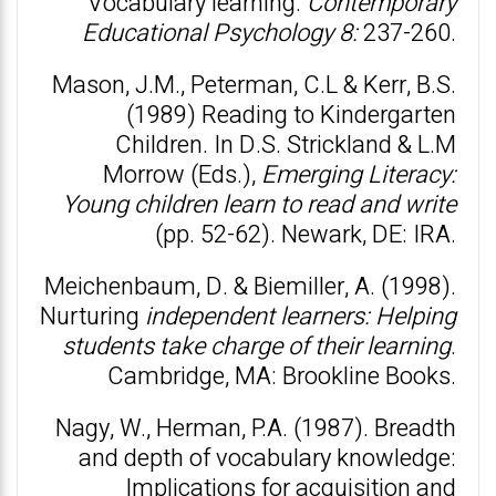
Vocabulary learning.
Contemporary
Educational Psychology 8:
237-260.
Mason, J.M., Peterman, C.L & Kerr, B.S.
(1989) Reading to Kindergarten
Children. In D.S. Strickland & L.M
Morrow (Eds.),
Emerging Literacy:
Young children learn to read and write
(pp. 52-62). Newark, DE: IRA.
Meichenbaum, D. & Biemiller, A. (1998).
Nurturing
independent learners: Helping
students take charge of their learning
.
Cambridge, MA: Brookline Books.
Nagy, W., Herman, P.A. (1987). Breadth
and depth of vocabulary knowledge:
Implications for acquisition and