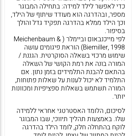
כדי לאפשר לילד למידה: בתחילה המבוגר
מספר, ובהדרגה הוא מעודד שיתוף של הילד,
וכך הילד ממלא בהדרגה תפקיד גדל והולך
בסיפור.
לפי מייכנבאום וביימלר ( Meichenbaum &
Biemiller, 1998) הוראת פיגומים עושה
שימוש מרכזי בשאלה הסוקרטית. הגננת /
המורה בונה את רמת הקושי של השאלה
בהתאם להבנת התלמידים בזמן נתון. אם
התלמיד לא יכול לענות על שאלות פתוחות,
המורה תשתמש בשאלות ספציפיות ומכוונות
יותר.
לסיכום, הלומד האסטרטגי אחראי ללמידה
שלו. באמצעות תהליך תיווכי, שבו המבוגר
לוקח בהתחלה חלק, לומד הילד בהדרגה
להיות המתווך של עצמו, להיות לומד