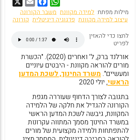
X
E
F
W
m
a
h
מילות מפתח:
למידה מקוונת
משבר הקורונה
ai
ce
at
עיצוב למידה מקוונת
פדגוגיה דיגיטלית
קורונה
l
b
s
לחצו כדי להאזין
o
A
לפריט
o
p
אורלנד ברק, ל' ואחרים (2020). "הכשרת
k
p
מורים להוראה מקוונת - היבטים עיוניים
ומעשיים".
משרד החינוך, לשכת המדען
הראשי
, יולי 2020
בתגובה לצורך הדחוף שעוררה מגפת
הקורונה להגדיל את חלקה של הלמידה
המקוונת, גיבשה לשכת המדען הראשי
במשרד החינוך מסמך המתווה עקרונות
להתפתחות ולמידה מקצועית של מורים
להוראה בסביבה דיגיטלית. המסמך מציג