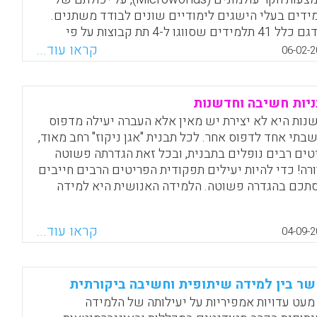
ידים בעלי הישגים לימודיים שונים לבודד משתנים.
Facebook
Email
WhatsApp
X
המדגם כלל 41 תלמידים שסווגו ל-4 תת קבוצות על פי
גיהם האקדמאיים. הממצאים מצביעים על הבדלים
קראו עוד...
06-02-2
הקים בין שתי הקבוצות המחקר ביכולת האסטרטגית
טא-אסטרטגית. הישגיהם של התלמידים בעלי ההישגים
וכים בקבוצת הניסוי השתפרו באופן דרמטי. הממצאים
יות חשיבה וחדשנות
יחים, שהוראה מפורשת של ידע מטא-אסטרטגי
נות היא לא יצירת יש מאין אלא העברה יעילה מדפוס
צעות חקר עולמונים המלווים בהנחיה, היא אמצעי
בתי אחד לדפוס אחר. לכל תבנית "אגן ניקוז" רחב מאוד,
וכי בעל עוצמה אשר יכול לקדם את חשיבתם של
טים רבים נופלים בתבנית, ובכל זאת הגדרתה פשוטה
ידים בכלל ותלמידים בעלי הישגים נמוכים בפרט
ורה! כדי להיות יעילים תפקודית הפריטים הרבים חייבים
כה פלד, ענת זוהר)
תכם בהגדרה פשוטה. הלמידה האנושית היא למידה
ור, האדם מסתכל על המציאות היום ומשווה אותה למצב
Facebook
Email
WhatsApp
X
ר קיים בהכרתו. האדם לא חווה מציאות חדשה כיש
קראו עוד...
04-09-2
ן, לא לומד קדימה לא מתייחס בצורה פתוחה. הוא תמיד
ה זאת על סמך התבניות הקיימות בהכרתו (דב שמחון)
Facebook
Email
WhatsApp
X
ר בין למידה שיתופית וחשיבה ביקורתית
מעט עדויות אמפיריות על יעילותה של הלמידה