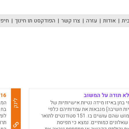
ית
אודות
עזרה
צרו קשר
הפודקסט תו חינוך
חיפוש
לא תודה על המשוב
16 דרכים בהן המוח "מחבל" במאמץ הלמידה
לינק
 בחן באיזו מידה נטיות אישיותיות של
המו
ות חשיבה) מנבאות את עמדותיהם כלפי
בחי
המשוב והשימוש שהם עושים בו. 151 סטודנטים לתואר
שאלונים כמותיים. נמצא כי תפיסת
תרו