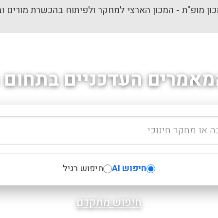
ון מופ"ת - המכון הארצי למחקר ולפיתוח בהכשרת מורים וב
מאמרים העדכניים בתחום ה
חיפוש AI
חיפוש רגיל
חיפוש מתקדם