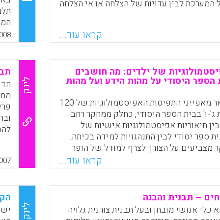
המערכת לבין עדויות של הצלחה או אי הצלחה
Faceboo
Email
Whats
X
תלמ
חי כולל ניסיון לחפש את מקור המשבר ברובד
ר סמוי לרוב מן העין- זה הכולל את הרעיונות
היש
קראו עוד...
008
חות היסוד , העקרונות והתיאוריות המהווים את
מוב
ע או לא במודע) לפעולתה של מערכת החינוך.
והמ
 במרכז המאמר היא כי רעיונות והנחות יסוד
הנמ
סטמולוגיות של ילדים: מה חושבים
 ואינם מתאימים לחינוך השתרשו וקנו להם
תבנ
מוכ
 הספר היסודי על מהות הידע ועל מהות
 ואף מהווים בסיס להתנהלותה של מערכת
לינק
חדש
באמ
ת ספורטה).
מחש
חינ
מחקר זה מתאר מאפייני התפיסות האפיסטמולוגיות של 120
פרי
Faceboo
Email
Whats
X
תלמ
 ג'-ו' בבית הספר היסודי, כחלק ממחקר רחב
ובר
(בר
ין תיאוריות אפיסטמולוגיות אישיות של
להס
ית ספר יסודי לבין התנהגויות למידה בכיתה.
לאח
 מצביעים על הצורך לצרף למודל של הופר
שכב
ופינטריץ (1997) ממד חמישי – "תהליך הידיעה" שמשקף
קראו עוד...
007
מאי
ולית (הוליסטית) והמצביע על מתאמים בין שני
עוש
קר מראה שחלק מהתלמידים מבטאים
סות אפיסטמולוגיות שבאופן תיאורטי נחשבות
ים – תבנית והבנה
הקש
ת זו. ממצאים אלו באים לידי ביטוי בשני
לינק
 כלי אנושי מובחן ובעל תבנית צורנית גלויה
יש 
וי לאפיסטמולוגיה אישית. המאמר מציג