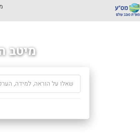
מכ
מיטב ה