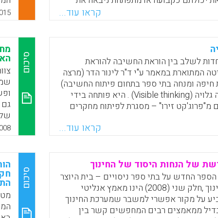
ת יכולתם כקבועה או מתפתחת ניבאה את
המו
פי המשוב וכן את התנהגותם. סטודנטים עם
אות
קראו עוד...
015
 מקובעת הראו עמדות שליליות כלפי המשוב
למש
גנתיות. סטודנטים עם תבנית חשיבה מתפתחת
שלנ
יוביות יותר כלפי המשוב והמוטיבציה שלהם
כשא
ה
מחש
ת המשוב הייתה גבוהה יותר.
אוב
סיכום
האי
דות לשלב בין הוראת החשיבה להוראת
זיכ
ה המתוארת במאמר ע"י ד"ר לינור הדר (מרצה
Faceboo
Email
Whats
X
באו
שמט
 חיפה ומנחה בתי ספר בתחום פיתוח החשיבה)
ופש
מכונה חשיבה גלויה (Visible thinking) . היא פותחה בידי
 מ"פרוג'קט זירו" – מסגרת לפיתוח מחקרים
נוך של אוניברסיטת הרווארד – בראשות
שהפ
קראו עוד...
יד פרקינס. השיטה מיושמת במספר ניכר של
008
משמ
י העולם. בישראל היא נכנסת בהדרגה לבית
המכבים" בישוב מכבים. ביסוד השיטה עומד
לויות חשיבה שעושה את תהליכי החשיבה
שת של הנחות היסוד של החינוך
הור
סיכום
עתו של התלמיד לתהליכי חשיבה גלויים –
הספר החדש על בתי ספר ניסויים – בית היוצר
התפ
מעב
נים לצפייה, לשמיעה, לחיקוי ולאימוץ של
לחדשנות בחינוך ,חלק שני (2008) הינו מאמץ אנליטי
המח
מטר
ליך הלמידה. הפיכת תהליכים סמויים
יע על מקור אפשרי למשבר שמערכת החינוך
מחש
המת
המהלך המכונן את השיטה.
הבדיל ממאמצים רבים המחפשים קשר בין
של 