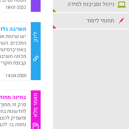
הסטודנטים א
ניהול וסביבות למידה
עמדותיהם כל
18-01-2022
תבנית חשיבה
והתנהגויות ה
תחומי לימוד
הראו עמדות ח
חשיבה גלוי
לפעולה בעקבו
לינק
יש שיטות אח
התכנים. השיט
k
App
באוניברסיטת
קבוצת חוקרים
יישומיים בחי
פרופסור דייו
14-04-2009
בתי ספר ברחב
הספר " מעוז 
אוסף של פעי
מאמר מלא
בחינה מחוד
הסמויים בתוד
פרק זה מתוך 
תהליכים הנית
השותפים לתה
ומעמיק להצב
לגלויים היא 
נתונה בו. ל