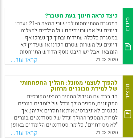
כיצד נראה חינוך בעת משבר?
סיכום
במסגרת ההתייחסות לכישורי המאה ה-21 נערכו
דיונים על אפשרויותיהם של הילדים להצליח
במסגרת כלכלה עתידית ובתוך כך נערכו אף
דיונים על משרות שטרם הכרנו או שעדיין לא
הומצאו. אבל יש היבט נוסף הדורש התייחסות
וממעטים לדון בו: חינוך בעיתות משבר. בתקופות
קראו עוד...
21-03-2020
משבריות, לאופן שבו המידע מופק ונצרך יש
השפעה עצומה על החברה והכלכלה, ותפקידו
המשמעותי של החינוך הוא להבטיח שצרכני
להפוך לעצמי מסוגל: תהליך התפתחותי
המידע יוכלו להבינו ולפרשו במדויק. במילים
תקציר
של למידת מבוגרים מרחוק
אחרות, ובאופן כללי יותר, מטרתו של ה"חינוך
בד בבד עם הגידול המהיר בהיצע הקורסים
משברי" היא לבחון כיצד הוא מסוגל להתמודד עם
המקוונים, מספר הולך וגדל של לומדים בוגרים
הידע, עם המיומנויות ועם ההנחות הנדרשות
נכנסים לאוניברסיטאות או חוזרים אליהן. אך
לאנשים בתקופות של ערעור.
למרות המספר ההולך וגדל של סטודנטים בוגרים
"לא מסורתיים", כלומר, סטודנטים הלומדים באופן
Facebook
Email
WhatsApp
X
מקוון, מעט ידוע על התהליכים הדינמיים של
קראו עוד...
21-03-2020