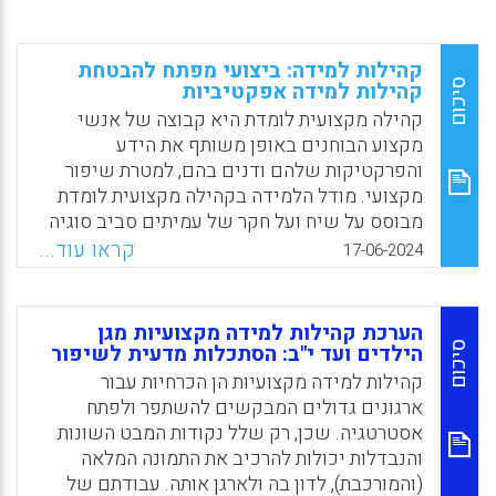
קהילות למידה: ביצועי מפתח להבטחת
סיכום
קהילות למידה אפקטיביות
קהילה מקצועית לומדת היא קבוצה של אנשי
מקצוע הבוחנים באופן משותף את הידע
והפרקטיקות שלהם ודנים בהם, למטרת שיפור
מקצועי. מודל הלמידה בקהילה מקצועית לומדת
מבוסס על שיח ועל חקר של עמיתים סביב סוגיה
או אתגר שנבחרו על ידם, באמצעות כלים מובנים
קראו עוד...
17-06-2024
המבטיחים את איכות ושיטתיות הלמידה. לא כל
קבוצת למידה או עניין מקצועית היא קהילה
מקצועית לומדת. בשונה מחלק מהמודלים של
הערכת קהילות למידה מקצועיות מגן
פיתוח מקצועי, בקהילות מקצועיות לומדות מושם
סיכום
הילדים ועד י"ב: הסתכלות מדעית לשיפור
דגש במיוחד על השתתפות ומעורבות גבוהה של
קהילות למידה מקצועיות הן הכרחיות עבור
חברי הקהילה ועל הפן היישומי. בניגוד לתהליכי
ארגונים גדולים המבקשים להשתפר ולפתח
למידה מסורתיים, הידע בקהילה הוא תוצר של
אסטרטגיה. שכן, רק שלל נקודות המבט השונות
חקר ועיבוד משותף של ההתנסות המקצועית,
והנבדלות יכולות להרכיב את התמונה המלאה
למטרת שינוי של פרקטיקות העבודה.
(והמורכבת), לדון בה ולארגן אותה. עבודתם של