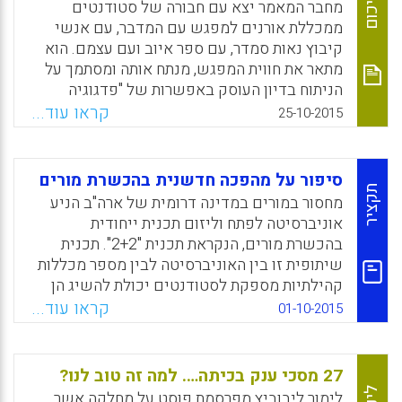
סיכום
מחבר המאמר יצא עם חבורה של סטודנטים
Ference; Vikstrom, Anna; Nilsson, Pernilla;
ממכללת אורנים למפגש עם המדבר, עם אנשי
Martensson, Pernilla; Haggstrom, Johan,
קיבוץ נאות סמדר, עם ספר איוב ועם עצמם. הוא
2016).
מתאר את חווית המפגש, מנתח אותה ומסתמך על
Facebook
Email
WhatsApp
X
הניתוח בדיון העוסק באפשרות של "פדגוגיה
מתבוננת" בהכשרת המורים (מיקי מוטולה).
קראו עוד...
25-10-2015
Facebook
Email
WhatsApp
X
סיפור על מהפכה חדשנית בהכשרת מורים
תקציר
מחסור במורים במדינה דרומית של ארה"ב הניע
אוניברסיטה לפתח וליזום תכנית ייחודית
בהכשרת מורים, הנקראת תכנית "2+2". תכנית
שיתופית זו בין האוניברסיטה לבין מספר מכללות
קהילתיות מספקת לסטודנטים יכולת להשיג הן
תואר ראשון (משך לימודים מעל לשנתיים) והן
קראו עוד...
01-10-2015
לימודי תעודה (במשך שנתיים) בעודם נשארים
במכללה הקהילתית שלהם. מאמר זה מסביר את
הפיתוח ואת היישום של התכנית הייחודית הזו
27 מסכי ענק בכיתה…. למה זה טוב לנו?
המבוססת על קהילת למידה (Garber, Darrell H.;
לינק
לימור ליבוביץ מפרסמת פוסט על מחלקה אשר