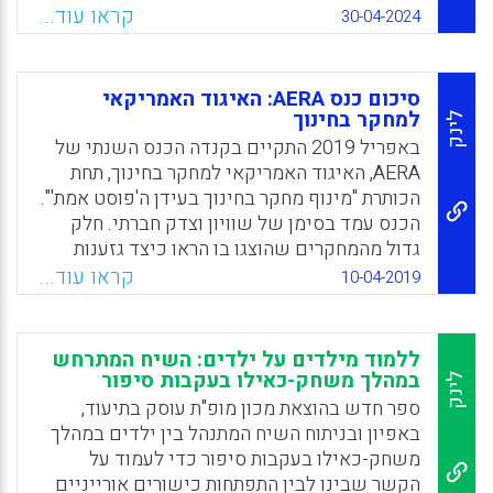
המעריכים אף סבוכה אף יותר. שכן, מצופה מהם
קראו עוד...
Facebook
Email
WhatsApp
X
30-04-2024
לקבל החלטות על בסיס גישה מבוססת-ראיות,
מגובה מתודולוגית ומעוגנת באילוצי המציאות.
מאמר זה מתבסס על שאלון ה-TCAR הרב-שלבי
סיכום כנס AERA: האיגוד האמריקאי
להערכת קהילות למידה מקצועיות אשר מבוסס על
למחקר בחינוך
לינק
דיאלוג, קבלת החלטת, ביצוע והערכה.
באפריל 2019 התקיים בקנדה הכנס השנתי של
AERA, האיגוד האמריקאי למחקר בחינוך, תחת
Facebook
Email
WhatsApp
X
הכותרת "מינוף מחקר בחינוך בעידן ה'פוסט אמת'".
הכנס עמד בסימן של שוויון וצדק חברתי. חלק
גדול מהמחקרים שהוצגו בו הראו כיצד גזענות
משוקעת במערכת החינוך האמריקאית, וכיצד
קראו עוד...
10-04-2019
מדיניות הממשל עומדת בניגוד לממצאי מחקרים
שמראים מהו חינוך טוב. חלק אחר מהכנס עסק
בשאלה כיצד אפשר ללמד ילדים מרקע תרבותי
ללמוד מילדים על ילדים: השיח המתרחש
מגוון.
במהלך משחק-כאילו בעקבות סיפור
לינק
ספר חדש בהוצאת מכון מופ"ת עוסק בתיעוד,
Facebook
Email
WhatsApp
X
באפיון ובניתוח השיח המתנהל בין ילדים במהלך
משחק-כאילו בעקבות סיפור כדי לעמוד על
הקשר שבינו לבין התפתחות כישורים אורייניים