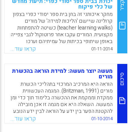
תקציר
יכולת בבית ספר יסודי כפרי: תיעול מחדש
של כלי פיקוח
מניעה הקשורה לעולמו הפנימי של התלמיד
ורלוונטית לעולמו העכשווי" (רויטל נאמן יהל).
מחקר איכותני זה בחן בית ספר יסודי כפרי בצפון
קרולינה שיישם 'הליכות למידה' של מורים
Facebook
Email
WhatsApp
X
(teacher learning walks) כשיטה להתפתחות
מקצועית. המורים עקבו אחר פרוטוקול לגבי צפייה
באופן שיתופי בכיתות של עמיתיהם וערכו
רפלקציה לגבי הוראה ולמידה. מהממצאים עולה
קראו עוד...
01-11-2014
כי מורים אינדיבידואלים חשו פחות בידוד
מקצועי לאחר מספר חודשים של שימוש בתהליך
'הליכות הלמידה' (Allen, Ann Sundstrom;
מעשה יוצר מעשה: למידת הוראה בהכשרת
Topolka-Jorissen, Kathleen, 2014).
סיכום
מורים
הוראה היא המרכיב המרכזי בתהליכי הכשרת
Facebook
Email
WhatsApp
X
מורים (Britzman, 1991). המגמה העכשווית
ממקדת וממקמת את ההכשרה בלימוד תוך כדי ומן
המעשה. השאלה היא אם מגמה זו אכן מובילה
להקטנת הפער בין ידע על הוראה לבין ידע הנובע
מהתנסות בה, בין תיאוריה למעשה או בין קורסים
קראו עוד...
01-10-2014
בהכשרה לבין עבודה מעשית (Zeichner, 2012,
Ball & Forzani, 2009). אימוץ כיוון זה מחייב