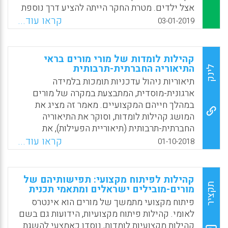
אצל ילדים. מטרת החקר הייתה להציע דרך נוספת
לטיפוח האוריינות בגיל הרך, כזו המתחשבת
קראו עוד...
03-01-2019
בצרכים ההתפתחותיים של ילדים והמציבה את
המשחק ואת השיח שלהם במרכז. בספר מתוארים
תהליכי למידה בלתי פורמלית במסגרת שיח של
קהילות לומדות של מורי מורים בראי
ילדים בגן ובכיתות א'-ב', הפועלים בשיתוף, ללא
התיאוריה החברתית-תרבותית
לינק
התערבות מבוגר. הספר מדגיש את סוגיית
תיאוריות ניהול עדכניות תומכות בלמידה
ההקשבה הפעילה לשיח ילדים בעת משחקם
ארגונית-מוסדית, המתבצעת במקרה של מורים
מתוך רצון ללמוד מהם על עולמם וכן ללמוד
במהלך חייהם המקצועיים. מאמר זה מציג את
מילדים על ילדים.
המושג קהילות לומדות, וסוקר את התיאוריה
החברתית-תרבותית (תיאוריית הפעילות), את
Facebook
Email
WhatsApp
X
החוקרים המובילים בתחום הקהילות הלומדות.
קראו עוד...
01-10-2018
זאת, תוך התמקדות בחוקרים עכשיוויים,
המשתמשים בתיאוריה החברתית-תרבותית כדי
לבחון קהילות לומדות של מורי מורים המקיימות
קהילות לפיתוח מקצועי: תפישותיהם של
מפגשים פנים אל פנים או מפגשים וירטואליים.
תקציר
מורים-מובילים ישראלים ומתאמי תכנית
פיתוח מקצועי מתמשך של מורים הוא אינטרס
Facebook
Email
WhatsApp
X
לאומי. קהילות פיתוח מקצועיות, הידועות גם בשם
קהילות מקצועיות לומדות, נוסדו כאמצעי להשגת