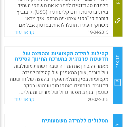
Kolodziej, Nancy, 2015).
מלמדת סטודנטים להמציא את משחקי העתיד
באוניברסיטת דרום קליפורניה (USC). ליבוביץ
Facebook
Email
WhatsApp
X
כותבת כי "בפני עצמו- זה מרתק. איך ייראו
משחקי העתיד. תוכלו לראות בסרטון. אבל אם
נסתכל על המחלקה כסביבת למידה עתידית
קראו עוד...
19-04-2015
לכיתות שלנו, נוכל לצפות בתופעה מתפתחת-
כיתה בה הלומדים יושבים יחד (בצורות מגוונות),
עם טכנולוגיה, מומחים (מתחומים שונים)
קהילות למידה מקצועיות וההפצה של
מסתובבים בה ומשוחחים עם הלומדים,
תקציר
חדשנות פדגוגית במערכת החינוך הסינית
ומסביבם- 27 מסכי ענק המקרינים את מסכי
מאמר זה בוחן את המידה שבה רשתות משולבות
המחשבים שנמצאים במרכז בכל רגע נתון" (לימור
של מורים, שהן המאפיין של קהילות למידה
ליבוביץ).
מקצועיות בסין, ממלא תפקיד בהפצה של חדשנות
פדגוגית. הנתונים נאספו תוך שימוש בסקר
Facebook
Email
WhatsApp
X
שנערך בקרב מספר גדול של מורים ומנהלים.
למרות עמדות פסימיות של מורים לגבי האפשרות
קראו עוד...
20-02-2015
שהרפורמה תתבצע בהצלחה לנוכח מערכת
הבחינות, רעיונות חדשניים לגבי פדגוגיה מופצים
בהצלחה במערכת החינוך (Sargent, Tanja
מסלולים ללמידה משמעותית
Carmel, 2015).