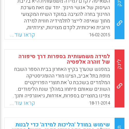
לינק
השאיפה לקדם למידה משמעותית היא בליבת
העיסוק של אנשי חינוך. יחד עם זאת מערכת
Facebook
Email
WhatsApp
X
החינוך בחרה להציבה במוקד השיח המקצועי
מתוך שאיפה לייצר לתלמידיה חווית למידה
חיובית ואיכותית; לקדם מצוינות, יצירתיות,
ביקורתיות ומעורבות אזרחית; לפתח בקרב
קראו עוד...
16-02-2015
התלמידיםבסיס ידע ומיומנויות הנדרשים במאה
ה-21 ומאפשרים לבוגר מערכת החינוך מימוש
אישי ומקצועי, ולמדינת ישראל להמשיך ולהיות
למידה משמעותית בספרות דרך סיפורה
גורם מוביל בעולם בחדשנות וביזמות. נושא
של זוהרה אלפסיה
לינק
הלמידה המשמעותית מקיף היבטים רבים, כמו
במפגש שנערך בקיץ האחרון בבית הספר השבח
הלומד והתפתחותו, המורה ומקצועיותו, תכנית
מופת בתל אביב, הציגו מורי ההומניסטיקה
הלימודים, הערכה, מרחבי למידה, גישות ודרכי
המלמדים בשכבת ט' את תוצרי הפרויקטים
הוראה למידה. האוגדן "מסלולים ללמידה
השונים שאותם פיתחו במהלך שנת הלימודים.
משמעותית" נועד לסייע לאנשי החינוך במימוש
צפינו בתוצרים בספרות, אזרחות, גיאוגרפיה ותנך.
השאיפה לקדם למידה משמעותית (האגף לחינוך
בכל אחד ממקצועות אלה, בנו צוותים של מורים
קראו עוד...
18-11-2014
יסודי, משרד החינוך).
יחידות לימוד מבוססת פרויקט (PBL- Project
Base Learning) שבו הפרויקט מגדיר את התוצר
Facebook
Email
WhatsApp
X
הסופי שאליו מכוונת הלמידה. התוצר הסופי הוא
שימוש במודל 'הליכות למידה' כדי לבנות
מניע הלמידה וזה נעשה על ידי העלאת שאלה