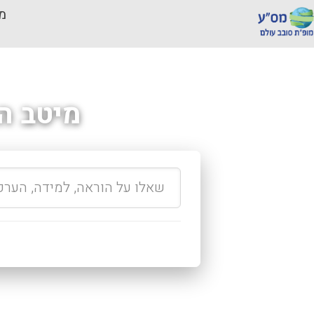
מכ
מיטב ה