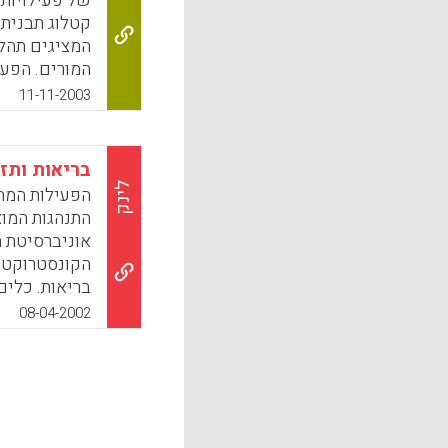
של פעילויות
k
App
קטלוג תבניתי
המציגים תהלי
המורים. הפעיל
פעילויות לימו
11-11-2003
סיורים וירטוא
מאגרי מידע, 
המעניין והמד
בריאות ותז
סמואל, המפק
לינק
הפעילות המת
התנהגות המוצ
k
App
אוניברסיטת ת
הקונסטרוקטיב
בריאות. כלים
הלומדה אוכלי
08-04-2002
דרסלר)
k
App