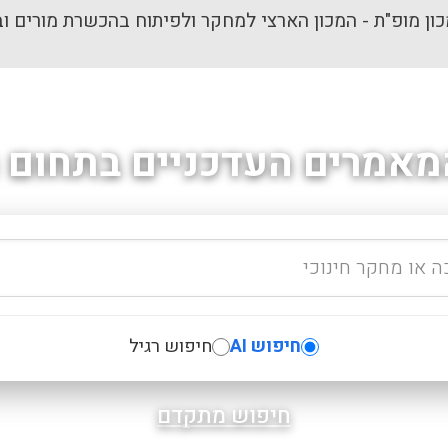
ון מופ"ת - המכון הארצי למחקר ולפיתוח בהכשרת מורים וב
מאמרים העדכניים בתחום ה
חיפוש AI
חיפוש רגיל
חיפוש מתקדם