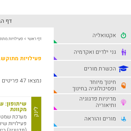
דף הב
אקטואליה
›
דף ראשי
פעילויות מתו
גני ילדים ואקדמיה
פעילויות מתוקשב
הכשרת מורים
נמצאו 47 פריטים
חינוך מיוחד
ופסיכולוגיה בחינוך
מדיניות פדגוגיה
שיתופון: ש
ותיאוריה
מקוונת
לינק
מערכת שמטרת
מורים והוראה
פעילויות שית
(פדגוגיה) בין