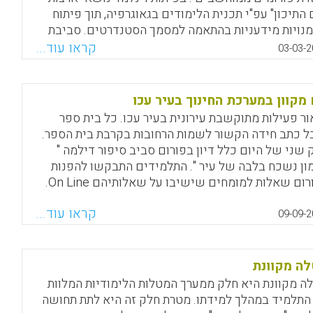
 התיכון" עפ"י תכנית הלימודים בגאוגרפיה, תוך פיתוח
מנויות מידעניות בהתאמה למסמך הסטנדרטים. סביבת
ידה נשענת בעיקרה על הפורום "מגלים את ארצות הים
קראו עוד...
03-03-2
כון" באתר הבית ספרי. פורום זה כולל משימות מהמורה,
בות למשימות, תגובות לתגובות וסיכומי דיון. תכני
ידה נחלקו לשניים: במחצית הראשונה עוסקים
 מקוון במערכת החינוך בעיר עכו
מידים במבוא על ארצות הים התיכון, ובמחצית שנייה
ור פעילות מתוקשבת עירונית בעיר עכו. כל בית ספר
דים על מדינות סביב הים התיכון.
ל כתב חידה הקשור לשמות הרחובות בקרבת בית הספר.
 שני של היום כלל דיון בפורום סביב סיפור דילמה "
Facebook
Email
WhatsApp
X
ון נשכח בלבה של עיר ". התלמידים התבקשו להפנות
לפורום שאלות למומחים שישיבו על שאלותיהם On Line.
ר מכן התבקשו לגבש עמדה, להסבירה ולנמקה בפורום.
קראו עוד...
ו של הדיון נערכה הצבעה בסקר On line.
09-09-2
Facebook
Email
WhatsApp
X
ה מקוונת
ה מקוונת היא חלק ממערך המטלות הלימודיות המלוות
התלמיד במהלך למידתו. מטרת חלק זה היא לתת תחושה