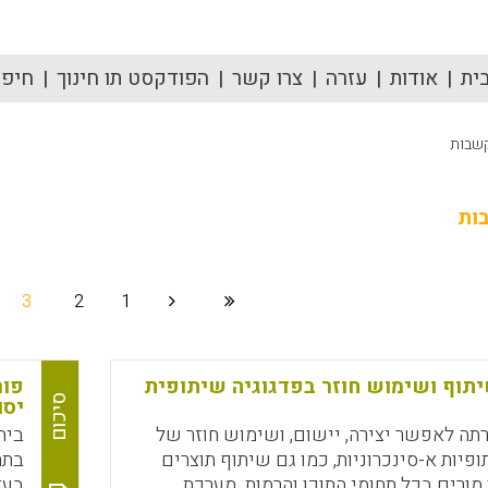
ית
אודות
עזרה
צרו קשר
הפודקסט תו חינוך
חיפוש
קשבות
ות
3
2
1
יתוף ושימוש חוזר בפדגוגיה שיתופית
פור
סיכום
יסו
ה לאפשר יצירה, יישום, ושימוש חוזר של
ביה
ופיות א-סינכרוניות, כמו גם שיתוף תוצרים
בתח
 מורים בכל תחומי התוכן והרמות. מערכת
בעז