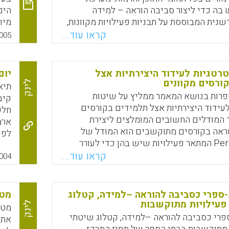
 בה כדי ליצור סביבה הוראה – למידה
הים
ית המבוססת על תבניות פעילויות מקוונות,
מיו
ותף, בחירה, דרוג, מיון והערכת פריטים,
הלמ
קראו עוד...
005
, הערכת תוצרי עמיתים, הפקת תוצר משותף
התי
(כמו WIKI) חקר ופתרון בעיות בקבוצות (לדוגמא, JIGSAW),
תגו
שרת למיניהן. הסביבה מעוצבת ומתפקדת
הלמ
רטגיות לעידוד היצירתיות אצל
יום
 הפעילות. כל מה שאפשרי – מתבצע
התל
ורסים מקוונים
לינק
תיא
עילות ניתנת לשכפול, התאמה ושימוש חוזר.
לומ
פרות בנושא המאמר ממליץ על שיטות
קיב
פעילויות של כל המורים, לשכפל, להתאים,
עידוד היצירתיות אצל תלמידים בקורסים
חלק
 לייצור תבניות חדשות מאבני בנין חינוכים
ד המודלים החשובים המומלצים ליצירת
ארמ
קי רונן)
שראה בקורסים מתוקשבים הוא המודל של
(Perrone (1994 המתאר פעילויות שיש בהן כדי לעורר
לאח
Faceboo
Email
Whats
X
ומדים מתוקשבים מבחינה אינטלקטואלית.
קראו עוד...
בסופ
004
יש בהן כדי להניח את היסודות ליצירתיות.
מלץ לעידוד יצירתיות בקורסים מתוקשבים
הוא המודל מעניין של (MICHALKO (2001ׁאשר פיתח 9
ספרי כסביבה להוראה –למידה, קטלוג
מטל
ידוד יצירתיות שהן ישימות לקורסים
פעילויות מתוקשבות
לינק
מטל
פרי כסביבה להוראה –למידה, קטלוג שיטתי
את 