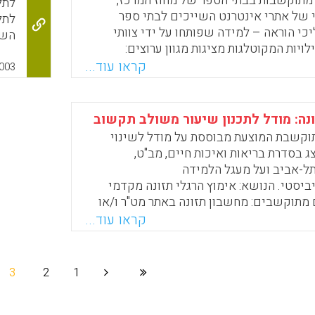
 מתוקשבות בבתי הספר של מחוז המרכז,
לתל
Faceboo
Email
Whats
X
 של אתרי אינטרנט השייכים לבתי ספר
לתל
כי הוראה – למידה שפותחו על ידי צוותי
השי
ויות המקוטלגות מציגות מגוון ערוצים:
שאכ
דיות ביחידות נושא שונות, פעילות מוזיאלית,
קראו עוד...
על 
003
ליים, למידה מקוונת, תחרויות מקוונות, בניית
המט
חקרשת, עצמי למידה ולמידה שיתופית. האתר
אזכ
גים פותח כתערוכה וירטואלית ביוזמת אתי
למט
ונה: מודל לתכנון שיעור משולב תקשוב
חת ליישומי מחשב במחוז המרכז.
– מ
וקשבת המוצעת מבוססת על מודל לשינוי
המס
ג בסדרת בריאות ואיכות חיים, מב"ט,
Faceboo
Email
Whats
X
כאן
ל-אביב ועל מעגל הלמידה
יסטי. הנושא: אימוץ הרגלי תזונה מקדמי
 מתוקשבים: מחשבון תזונה באתר מט"ר ו/או
ם נכון, מטח ואוניברסיטת תל-אביב. (מירי
קראו עוד...
Faceboo
Email
Whats
X
3
2
1