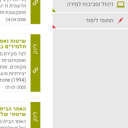
ניהול וסביבות למידה
חדשנית זו יש
מתוקשבת חדשנ
בניית מאגר מש
תחומי לימוד
24-04-2006
הערכת עמיתים
פעילויות שר
שיטות ואסט
בהתאם לצרכי
תלמידים בק
לינק
אוטומאטית. פ
לצד סקירת ס
אפשר לצפות ב
ואסטרטגיות ל
להשתמש. ניתן
מקוונים. אח
ולימודיים (מי
יצירתיות וה
k
App
סטודנטים ול
01-01-2005
פעילויות אלו 
מודל אחר המו
האתר הבית-
אסטרטגיות לע
שיטתי של 
לינק
מתוקשבים. (Stephanie Clemons)
האתר הבית-ס