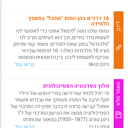
16 דרכים בהן המוח "מחבל" במאמץ
הלמידה
לינק
המוח שלנו נוטה "לרמות" אותנו כדי לאפשר לנו
לעשות סדר בחיים, וכך הוא לעיתים מציב לנו
"מלכודות" בזמן שאנו לומדים. מאמר קצר ומרתק
מציג 16 מלכודות כאלו ו- 16 תרופות שכדאי
שניקח לתשומת ליבנו. בין הדוגמאות המוצגות:
כיצד נשים לב שלמרות שהבנו משהו, לא נזכור
קראו עוד...
08-02-2015
אותו בעתיד? מתי אנחנו מפעילים קיצור דרך מהיר
מדי למשהו שאנחנו חושבים שאנחנו מכירים?
כיצד הטיות שלנו על עצמנו מחבלות באפשרות
מאמר מלא
חלוץ הפדגוגיה הפסיכולוגית
הלמידה שלנו? מה קורה כשאנחנו מנסים לבצע
מי יוכל לכחד שהידיעה בחיי־הנפש של הילד
שתי פעולות בו זמנית? מדוע אנחנו אובססיביים
תקל הרבה על המורה והמחנך את עבודתו ותשפר
לטעויות של עצמנו? מדוע אנו סומכים על
אותה? קביעה ברורה זו בדבר תפקידה המרכזי של
זיכרונות יותר מאשר על עובדות? ומתי אנחנו
הפסיכולוגיה ממצה את הטיעון המרכזי של ד"ר
מפרשנים תוכן באופן רגשי מדי? (אתר חברת
ניסן טורוב (1877–1955) במאמר שכותרתו
מתודיקה).
"הפדגוגיה והפסיכולוגיה". המאמר פותח את
קראו עוד...
11-11-2014