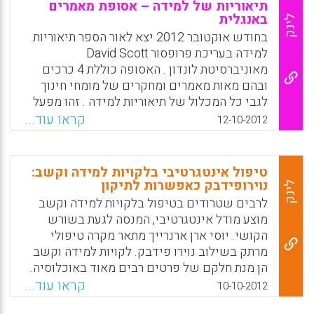
חברתית מפגינים רגישות גבוהה לדחייה. מאמר זה
תיאוריות של למידה – אסופת מאמרים
מנסה להבהיר את המושג רגישות לדחייה וכיצד
באנגלית
לינק
ניתן לאבחן אותה אצל ילדים ובני נוער. מהן
בחודש אוקטובר 2012 יצא לאור הספר תיאוריות
נסיבות החיים אשר יוצרות אצל הילד רגישות
למידה בעריכת פרופסור David Scott
גבוהה לדחייה וכיצד ניתן לטפל בה. במאמר
מאוניברסיטת לונדון . האסופה כוללת 4 כרכים
משולבות דוגמאות טיפוליות ( יעל אברהם) .
ובהם מאות מאמרים ומחקרים של מומחי חינוך
לגבי כל המכלול של תיאוריות למידה . זהו מפעל
Facebook
Email
WhatsApp
X
מונומנטלי של הבניית ידע פדגוגי כאשר הכרך
קראו עוד...
12-10-2012
הראשון מוקדש לתיאוריות למידה בתחומי
הפסיכולוגיה , הסוציולוגיה והפילוסופיה. הכרך
השני מציג מודלים של למידה היכולים לשמש
טיפול אינטגרטיבי בלקויות למידה וקשב:
כאושיות פדגוגיות . הכרך השלישי מציג את
נוירופידבק כאפשרות לתיקון
לינק
הזיקה בין תיאוריות הלמידה ובין תכניות לימודים ,
לרבים שטרודים בטיפול בלקויות למידה וקשב
פדגוגיה והערכה. הכרך הרביעי מוקדש לסוגיות
מוצע מודל אינטגרטיבי, המנסה לגעת בשורש
שונות ומגוונות של יישום תיאוריות הלמידה (
הקושי. יוסי ארן ארנרייך מתאר מקרה טיפולי
David Scott) .
מרתק בשילוב נוירו פידבק. לקויות למידה וקשב
הן מנת חלקם של פרטים רבים מאוד באוכלוסיה.
Facebook
Email
WhatsApp
X
ללקויות אלו בסיס נוירולוגי משוער. עם זאת
קראו עוד...
10-10-2012
הטיפולים הנפוצים בתחום זה אינם מתייחסים