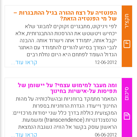
מגדריים: סטודנטיות מתפקדות ברמת הממוצע
בשימוש ברגשות לצורך חשיבה ובוויסות רגשות,
הפנטזיה על רצח ההורה בגיל ההתבגרות –
אך פחות טוב בהבחנה ברגשותיהן וברגשות אחרים
תקציר
של מי הפנטזיה הזאת?
ובהבנת מידע רגשי. סטודנטים מתפקדים באופן
לפי ויניקוט, מתבגרים זקוקים למבוגר שלא
זהה בכל הכשירויות הנ"ל ולרוב נמוך יותר
יכחיש ויטשטש את ההרסנות ההתבגרותית, אלא
מהסטודנטיות (Roisin P. Corcoran & Roland
יקבל אותה, יתמודד אתה וישרוד אותה. ההבנה
Tormey).
לגבי הצורך בסיוע להורים להתמודד עם האתגר
הגדול העומד לפתחם היא היום נחלת רבים
Facebook
Email
WhatsApp
X
וטובים; מאמר זה מבקש להיעזר בתובנות של
קראו עוד...
12-06-2012
ויניקוט ואחרים על מנת להפנות את תשומת הלב
לתמיכה שנדרשת עבור צוות בית הספר – הסביבה
שבה מבלה המתבגר חלק ניכר מזמנו. איך ניתן אם
ומה מעבר למימוש עצמי? על יישומן של
כן לעזור למורים לשרוד את תוקפנות המתבגרים
סיכום
תפיסות על-אישיות בחינוך
הקשה בלי להיות נקמניים או נוטשים? ( דני
המאמר מתמקד ברוחניות ובהשלכותיה על מהות
שראל) .
החינוך וייעודו. הגדרת הרוחניות בספרות
המקצועית כוללת בדרך כלל שני יסודות מרכזיים:
Facebook
Email
WhatsApp
X
טרנסצנדנטיות (transcendence) ומשמעות.
הראשון עוסק בקשר אל הוויה נשגבת הנמצאת
מעבר למציאות הנגלית והגשמית, הוויה הנתפסת
קראו עוד...
06-06-2012