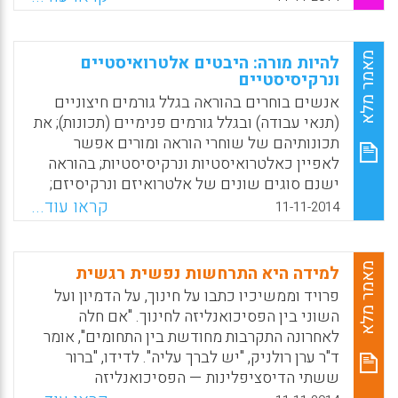
הגיליון הראשון של כתב העת החנוך, שהחל
Facebook
Email
WhatsApp
X
להופיע בשנת 1910 בהוצאת אגודת המורים בארץ
ישראל (לימים הסתדרות המורים) ובעריכתו של
מאמר מלא
להיות מורה: היבטים אלטרואיסטיים
ד"ר טורוב, שרכש את תוארו בפסיכולוגיה
ונרקיסיסטיים
ובפדגוגיה בשווייץ (נאוה דקל).
אנשים בוחרים בהוראה בגלל גורמים חיצוניים
(תנאי עבודה) ובגלל גורמים פנימיים (תכונות); את
Facebook
Email
WhatsApp
X
תכונותיהם של שוחרי הוראה ומורים אפשר
לאפיין כאלטרואיסטיות ונרקיסיסטיות; בהוראה
ישנם סוגים שונים של אלטרואיזם ונרקיסיזם;
נרקיסיזם בריא הוא מניע חיוני להוראה; מסקנה:
קראו עוד...
11-11-2014
אפיון המורים באמצעות מושגים אלה עשוי לסייע
לאנשים לשקול בחירה של המקצוע, לחזות את
התנהגותם של מורים, להעמיק את מודעותם
מאמר מלא
למידה היא התרחשות נפשית רגשית
ולהבין את שחיקתם (יצחק פרידמן).
פרויד וממשיכיו כתבו על חינוך, על הדמיון ועל
השוני בין הפסיכואנליזה לחינוך. "אם חלה
Facebook
Email
WhatsApp
X
לאחרונה התקרבות מחודשת בין התחומים", אומר
ד"ר ערן רולניק, "יש לברך עליה". לדידו, "ברור
ששתי הדיסציפלינות — הפסיכואנליזה