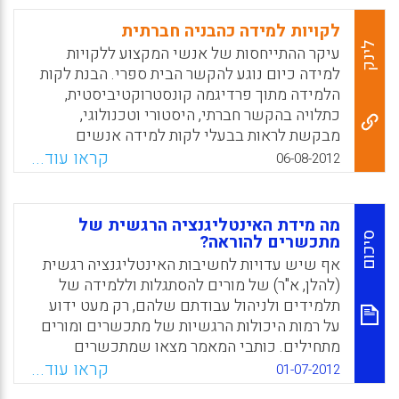
לאספקט הנוירולוגי המשוער. במאמר שלהלן
מוצע רציונל לטיפול אינטגרטיבי בלקויות למידה
לקויות למידה כהבניה חברתית
וקשב המתייחס לכל האספקטים של ההפרעות
לינק
עיקר ההתייחסות של אנשי המקצוע ללקויות
הללו. מובאת דוגמא טיפולית הממחישה את
למידה כיום נוגע להקשר הבית ספרי. הבנת לקות
היתרונות של טיפול מסוג זה ( יוסי ארן ארנרייך).
הלמידה מתוך פרדיגמה קונסטרוקטיביסטית,
כתלויה בהקשר חברתי, היסטורי וטכנולוגי,
Facebook
Email
WhatsApp
X
מבקשת לראות בבעלי לקות למידה אנשים
שכישוריהם אינם חופפים אמנם את דרישות
קראו עוד...
06-08-2012
המערכת החינוכית, אולם במערכות אחרות הם
עשויים לגלות הצלחה מרובה – אלמלא התיוג של
לקות הלמידה כליקוי הפוגע בדימוי העצמי ( פלג
מה מידת האינטליגנציה הרגשית של
דור חיים ).
סיכום
מתכשרים להוראה?
אף שיש עדויות לחשיבות האינטליגנציה רגשית
Facebook
Email
WhatsApp
X
(להלן, א"ר) של מורים להסתגלות וללמידה של
תלמידים ולניהול עבודתם שלהם, רק מעט ידוע
על רמות היכולות הרגשיות של מתכשרים ומורים
מתחילים. כותבי המאמר מצאו שמתכשרים
להוראה הם בעלי רמות א"ר נמוכות מהממוצע
קראו עוד...
01-07-2012
בהשוואה לכלל האוכלוסייה. נמצאו גם הבדלים