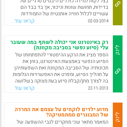
בצל לקות למידה כוללים היבטים טרגיים של
בדידות, תחושת שונוּת וניכור, אך בד בבד הם
עשויים לכלול חוויה אותנטית של התמודדות
ומציאת משמעות. במאמר זה מתאר המחבר את
קראו עוד...
02-03-2014
ניסיונם של ההורים להרגיש שייכות וקבלה
בזיקה לקשיים ולתסכולים הרגשיים שהם חווים
עקב לקות הלמידה של בנם, וכן את הדרך שעשו
רק באינטרנט אני יכולה לשתף במה שעובר
יחד בתהליך ההדרכה כדי לקבל פרספקטיבה
עלי (סיוע נפשי בסביבה מקוונת)
לינק
חדשה לסיפור הלקות ( פלג דור חיים).
הספר מציג את הרקע ההיסטורי להתפתחותו של
הסיוע הנפשי באמצעות האינטרנט, בוחן את
Facebook
Email
WhatsApp
X
תכונותיה של הסביבה המקוונת ואת השפעותיהן
על תהליך הסיוע, ומפרט את האפשרויות הגלומות
בה לצורך מתן/קבלת סיוע בעת מצוקה בשלושה
ערוצי תקשורת הפועלים באינטרנט – צ'ט אישי,
קראו עוד...
22-11-2013
דואר אלקטרוני וקבוצת תמיכה מקוונת. נוסף על
כך, הספר מציג בהרחבה את תפקידה של הכתיבה
ואת חקר השיח הכתוב בתהליכים של סיוע מקוון,
מדוע ילדים לוקחים על עצמם את החרדה
בוחן סוגיות אתיות האופייניות לסיוע באמצעות
של המבוגרים ממתמטיקה?
לינק
האינטרנט, דן במגבלות של סיוע כזה ומסיים
המאמר מתאר שני מחקרים לגבי ההשפעה של
בעדויות מחקריות על יעילותו של הסיוע המקוון.