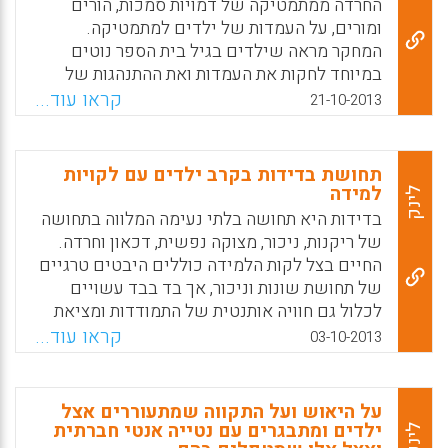
החרדה ממתמטיקה של דמויות סמכות, הורים
החומר התאורטי והדוגמאות המובאות בספר
ומורים, על העמדות של ילדים למתמטיקה.
מתייחסים לשני אופנים של סיוע – טיפול נפשי
המחקר מראה שילדים בגיל בית הספר נוטים
מקצועי ועזרה ראשונה נפשית באמצעות
במיוחד לחקות את העמדות ואת ההתנהגות של
מתנדבים ( יצחק גילת) .
ההורה מאותו מין-מקור לדאגה אם אנו רוצים
קראו עוד...
21-10-2013
לשפר את הביצוע שעדיין טעון שיפור של הבנות
Facebook
Email
WhatsApp
X
בתחומים שנשלטים באופן מסורתי על ידי
הזכרים כמו מתמטיקה ומדעים. אם האימא
תחושת בדידות בקרב ילדים עם לקויות
שונאת מתמטיקה, הילדה הצעירה עשויה להצדיק
למידה
לינק
שזה גם בסדר עבורה לא לאהוב מתמטיקה.
בדידות היא תחושה בלתי נעימה המלווה בתחושה
(Annie Murphy Paul, 2013).
של ריקנות, ניכור, מצוקה נפשית, דכאון וחרדה.
החיים בצל לקות הלמידה כוללים היבטים טרגיים
Facebook
Email
WhatsApp
X
של תחושת שונות וניכור, אך בד בבד עשויים
לכלול גם חוויה אותנטית של התמודדות ומציאת
משמעות. במאמר הנוכחי, מתמקד הפסיכולוג פלג
קראו עוד...
03-10-2013
דור חיים בבדידותם של ילדים בעלי לקות למידה.
מספר על נסיונם של אייל וליאור להתמודד עם
שייכות וקבלה בזיקה לקשיים ולתסכולים
על היאוש ועל התקווה שמתעוררים אצל
הרגשיים אותם הם חווה עקב לקות הלמידה
ילדים ומתבגרים עם נטייה אנטי חברתית
לינק