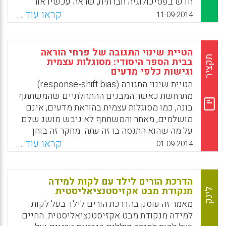
חדש בפסיכולוגיה חברתית, שראה עכשיו אור
בכתב העת היוקרתי "Journal of Applied Social
קראו עוד...
11-09-2014
Psychology". תמציתו היא זו: קריאת סיפורי
העלילה של "הארי פוטר" יכולה לגרום לתמורה
מובהקת באופן שבו צעירים תופסים את הקבוצות
הטיית שינוי התגובה של פרחי הוראה
של זרים, מהגרים, הומואים, פליטים ושונים
תקציר
בבית הספר היסודי: מסוגלות עצמית
וגישות כלפי מדעים
אחרים. קסמיו של המכשף הצעיר, טוענים
החוקרים, מהאוניברסיטאות גרינוויץ' באנגליה
הטיית שינוי התגובה (response-shift bias)
ופאדובה, ורונה ומודנה באיטליה, מנצחים לא רק
מתרחשת כאשר המבנים ההתחלתיים שהמשתתף
את וולדמורט אלא גם את הנטייה האנושית לדעה
בונה, כמו מסוגלות עצמית בהוראת מדעים, אינם
קדומה (שיזף רפאלי).
מושלמים, מאחר והמשתתף לא גיבש מושג שלם
על מה שהוא התנסה בו זה עתה. מחקר זה בוחן
Facebook
Email
WhatsApp
X
האם פרחי הוראה להוראה בבית הספר היסודי
קראו עוד...
01-09-2014
יכולים להעריך באופן קונסיסטנטי מבנים כמו,
מסוגלות עצמית וגישות למדע באמצעות קורס
בסיסי בשיטות אלמנטריות (Tina J. Cartwright;
הדרכת הורים לילד עם לקות למידה
Jon Atwood).
מנקודת מבט אקזיסטנציאליסטית
לינק
מאמר זה עוסק בהדרכת הורים לילד בעל לקות
Facebook
Email
WhatsApp
X
למידה מנקודת מבט אקזיסטנציאליסטית. החיים