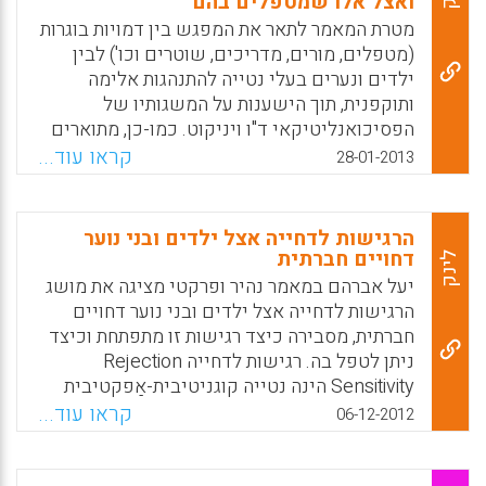
ואצל אלו שמטפלים בהם
שלהם. דור חיים משתף בעבודתיו הטיפולית
ומרחיב על האופן שבו ביקש לסייע לילדים
מטרת המאמר לתאר את המפגש בין דמויות בוגרות
להתמודד עם תחושת הבדידות ( פלג דור חיים).
(מטפלים, מורים, מדריכים, שוטרים וכו') לבין
ילדים ונערים בעלי נטייה להתנהגות אלימה
Facebook
Email
WhatsApp
X
ותוקפנית, תוך הישענות על המשגותיו של
הפסיכואנליטיקאי ד"ו ויניקוט. כמו-כן, מתוארים
בחלק השני של המאמר היחסים בין הדמויות
קראו עוד...
28-01-2013
הבוגרות שמקיפות את הילד והנער לבין עצמן,
יחסים שיכולים לנוע בין האשמה הדדית לבין
שיתוף פעולה מחזק. המאמר מבוסס על הרצאה
הרגישות לדחייה אצל ילדים ובני נוער
שניתנה במסגרת יום עיון של המחלקה לחינוך
דחויים חברתית
לינק
בלתי פורמלי של התנועה הקיבוצית: "חיי החברה
יעל אברהם במאמר נהיר ופרקטי מציגה את מושג
אצל ילדים מתבגרים: של מי הדאגה הזו?" ( דני
הרגישות לדחייה אצל ילדים ובני נוער דחויים
שראל) .
חברתית, מסבירה כיצד רגישות זו מתפתחת וכיצד
ניתן לטפל בה. רגישות לדחייה Rejection
Facebook
Email
WhatsApp
X
Sensitivity הינה נטייה קוגניטיבית-אַפקטיבית
של הפרט לצַפּוֹת בחרדה ובכעס שאחרים יידחו
קראו עוד...
06-12-2012
אותו חברתית, גם כאשר בפועל לא מתרחשת
דחייה. מחקרים רבים מצאו כי ילדים דחויים