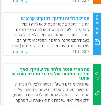
והפדגוגיה — שותפות להרבה מאוד מטרות. ככלות
קראו עוד...
11-11-2014
הכול עניינן באדם, בצמיחתו ובהתפתחותו.
מטרותיה של הפסיכואנליזה הן לפעמים קצת יותר
מדי שאפתניות, ובשונה מהחינוך, היא גם שיטת
מאמר מלא
פסיכואנליזה וחינוך: רחוקים קרובים
חקירה וצורת התבוננות על תופעות תרבותיות
החינוך התקיים לפני הפסיכואנליזה ויכול
וחברתיות. עם זאת לפסיכואנליזה יש הרבה מאוד
להתקיים בלעדיה; הפסיכואנליזה מציידת את
מה לתרום לא רק להבנת יחידים אלא גם להבנת
החינוך בתובנות עמוקות היכולות לסייע למורים
קבוצות וארגונים, ובעיקר לתהליכים לא מודעים
בעבודתם;מסקנה: החינוך והפסיכואנליזה הם
המתרחשים בתוך כיתה" (יורם הרפז).
עולמות שונים שיכולים וצריכים להיפגש (אמיר
אזרחי).
Facebook
Email
WhatsApp
X
קראו עוד...
11-11-2014
Facebook
Email
WhatsApp
X
מה הארי פוטר מלמד על שוויון? ואיך
מילים תמימות של גיבורי ספרים מעצבות
לינק
אותנו
שנת הלימודים תשע"ה נפתחה לצלילי הכרזות
הקדשת השנה למאבק בגזענות ובהסתה. על
מחנכי הדור הוטלה המשימה לבער את הגזענות,
ולכן אולי ראוי שיכירו את תוצאותיו של מחקר