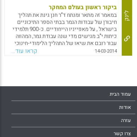
ביקור ראשון בעולם המחקר
לינק
במאמר זה מתאר ומנתח ד"ר חנן גינת את תהליך
חיבורן של עבודות הגמר בבתי הספר התיכוניים
בישראל , על מאפייניו הייחודיים. כ-900 תלמידי
כיתות י"ב מגישים מדי שנה עבודת גמר, המהווה
עבור רובם את שיאו של התהליך הלימודי-חינוכי
בתיכון. ערכה של העבודה גדול בהרבה מאותן
קראו עוד...
14-03-2014
חמש יחידות לימוד שהיא מוסיפה לתעודת
הבגרות. בפרויקט זה בולטים מרכיבי הבחירה
והאחריות האישית, שהם תנאי בסיסי לכתיבת
העבודה ולהתמודדות עם הקשיים הרבים בדרך.
מאפיין נוסף הוא הליווי והקשר אחד-על –אחד
בין התלמיד לבין המנחה, שגם הוא מהווה תהליך
עמוד הבית
יוצא דופן בתיכון. עבודת הגמר מאפשרת לנערים
הצצה ראשונה אל המרחב המסקרן של המחקר
אודות
האקדמי, בתחום הקרוב לליבם ( חנן גינת) .
עזרה
Facebook
Email
WhatsApp
X
צרו קשר