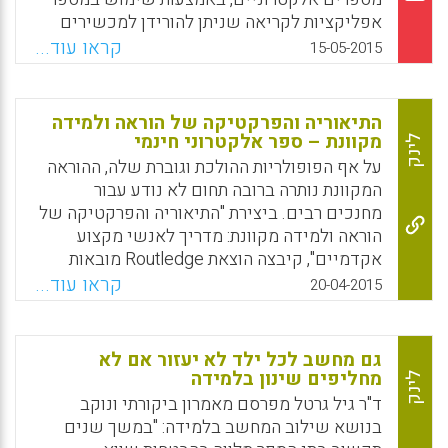
אפליקציות לקריאה שניתן להורידן למכשירים
האלקטרוניים של הסטודנטים, בניגוד לקריאת
קראו עוד...
15-05-2015
ספר בהקשר של לומדי אנגלית כשפה שנייה.
המאמר מכוון לספק תשובות לגבי האופן שבו
קריאת ספרים אלקטרוניים משפיעה על קצב
התיאוריה והפרקטיקה של הוראה ולמידה
הקריאה של הסטודנטים, על הבנת הנקרא שלהם,
מקוונת – ספר אלקטרוני חינמי
לינק
ועל עמדותיהם לגבי קריאה (Akbar, Rahima S;
על אף הפופולריות ההולכת וגוברת שלה, ההוראה
Taqi, Hanan A; Dashti, Abdulmohsin A; Sadeq,
המקוונת נותרה ברובה תחום לא נודע עבור
Taiba M, 2015).
מחנכים רבים. ביצירת "התיאוריה והפרקטיקה של
הוראה ולמידה מקוונת: מדריך לאנשי מקצוע
Facebook
Email
WhatsApp
X
אקדמיים", קיבצה הוצאת Routledge מובאות
מתוך מבחר מהכותרים המובילים שלה, אשר
קראו עוד...
20-04-2015
נכתבו כולם בידי מומחים בתחום. הספר נפתח
ביסודות, תוך מענה לשאלותיכם ומציע המלצות
ועצות מעשיות. הספר ממשיך משם לשאלות לגבי
גם מחשב לכל ילד לא יעזור אם לא
תיאוריה והוראה מקוונת, ומתבונן במספר כיוונים
מחליפים שינון בלמידה
לינק
שונים כדי לחקור את ההוראה המקוונת בעת
ד"ר גיל גרטל מפרסם מאמרון ביקורתי ונוקב
שהיא ממשיכה לצמוח (Routledge).
בנושא שילוב המחשב בלמידה: "במשך שנים