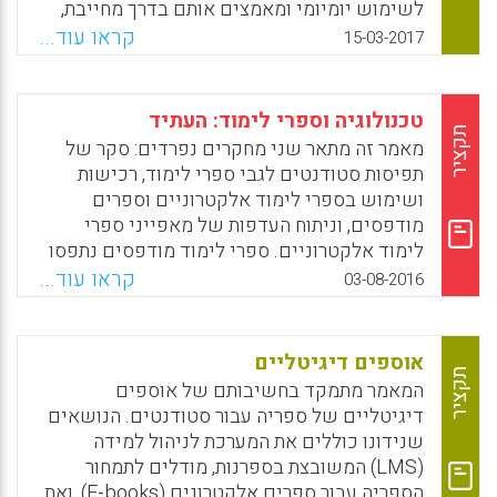
לשימוש יומיומי ומאמצים אותם בדרך מחייבת,
מלמעלה למטה. הכנסתם יכולה לעורר רגשות
קראו עוד...
15-03-2017
חרדה בקרב מורים בשל גידול אפשרי בעומס
העבודה. תהליך זה של אימוץ מחייב עומד בניגוד
לזה של מרבית הטכנולוגיות האחרות, הנעשים
טכנולוגיה וספרי לימוד: העתיד
מרצון ומשבשים פחות. בהקשר בית-ספרי,
תקציר
מאמר זה מתאר שני מחקרים נפרדים: סקר של
עיצובים הוראתיים (instructional designs) של
תפיסות סטודנטים לגבי ספרי לימוד, רכישות
ספרי לימוד אלקטרוניים המסייעים להסביר
ושימוש בספרי לימוד אלקטרוניים וספרים
אימוץ של משתמשים מספיקים לגישה מלמטה
מודפסים, וניתוח העדפות של מאפייני ספרי
למעלה, אך לא לגישה מלמעלה למטה. כדי
לימוד אלקטרוניים. ספרי לימוד מודפסים נתפסו
להתייחס לכך, נכללו במודל המחקר גורמים
כנוחים יותר לקריאה, להבנה ולניווט, בעוד שספרי
קראו עוד...
03-08-2016
אישיים, ארגוניים וחברתיים (Chiu, Thomas K.
לימוד אלקטרוניים נתפסו כזולים יותר. סטודנטים
F., 2017).
היו מוכנים לרכוש ספרי לימוד אלקטרוניים, אף
על פי שלרובם לא היו קוראי ספרים אלקטרוניים.
Facebook
Email
WhatsApp
X
אוספים דיגיטליים
במחקר ההעדפות נמצא כי המחיר היה המאפיין
תקציר
המאמר מתמקד בחשיבותם של אוספים
החשוב ביותר, ואחריו גישה למדריכי לימוד
דיגיטליים של ספריה עבור סטודנטים. הנושאים
מקוונים, סרטי וידאו ובחנים, ומשך הנגישות
שנידונו כוללים את המערכת לניהול למידה
לספר הלימוד האלקטרוני. ספר הלימוד
(LMS) המשובצת בספרנות, מודלים לתמחור
האלקטרוני האידיאלי תומחר ב-60% ממחירו של
הספריה עבור ספרים אלקטרונים (E-books), ואת