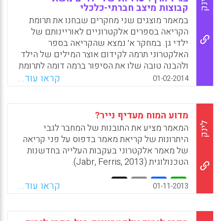
לינק
קבוצות מיצב חברתי-כלכלי
אפליקציות באיכות גבוהה עבור קוראים מתחילים
(Zipke, Marcy, 2014).
במאמר מוצגים שני מחקרים שבחנו את תרומת
הקריאה בספרים אלקטרוניים לאוריינותם של
Facebook
Email
WhatsApp
X
ילדי גן. במחקר א׳ נמצא שהקריאה בספר
האלקטרוני תרמה לקידום אוצר המילים של הילד
ולהבנה טובה שלו את הסיפור ברמה דומה לתרומת
הקריאה של המבוגר לילד. ובמחקר ב' נמצא
קראו עוד...
01-02-2014
שהקבוצה שקראה את הספר האלקטרוני בתיווך
של מבוגר התקדמה יותר משלוש הקבוצות
האחרות בציון האוריינות הכללי וכן בהכרת שמות
מדוע המוח מעדיף נייר?
אותיות, בניצני קריאת מילים ובהמשגת הכתוב
לינק
המאמר מציע את התובנות של המחבר לגבי
בספר (אורה סגל-דרורי, עפרה קורת ועדינה שמיר,
היתרונות של קריאת מאמר בדפוס על פני קריאה
2014).
של מאמר אלקטרוני בעקבות העלייה בחדשנות
הטכנולוגית (Jabr, Ferris, 2013).
Facebook
Email
WhatsApp
X
Facebook
Email
WhatsApp
X
קראו עוד...
01-11-2013