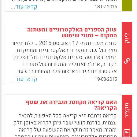
ספר הלימוד המודפס; היה נגיש למשך שנה אחת;
תחילתה של תנועת הגישה החופשית (Open
קראו עוד...
18-02-2016
וסיפק גישה למדריכי למידה מקוונים, לסרטי
access) בשנת 1990 והמאגר החופשי ArXiv.org
וידאו ולבחנים (Baglione, Stephen L.; Sullivan,
הכולל למעלה מחצי מיליון מאמרים אקדמיים
Kevin, 2016).
אלקטרונים (John J. Burke, Beth E.
שוק הספרים האלקטרוניים ומשתנה
Tumbleson).
Facebook
Email
WhatsApp
X
המקום – נתוני שימוש
לינק
כתבה מעניינת מ- 17 באוגוסט 2015 כוללת תיאור
Facebook
Email
WhatsApp
X
מצב של שוק הספרים האלקטרוניים ומתמקדת
במצב באירופה. ספרים אלקטרוניים נחלו הצלחה
בקנדה, ארה"ב ואנגליה. המכירות של ספרים
אלקטרוניים היום בארצות אלה מהוות כרבע עד
שליש משוק צריכת הספרים ובשנת 2018 צופים
קראו עוד...
19-08-2015
שיהוו את פלח שוק הספרים המכניס ביותר. המצב
באירופה שונה. בשנת 2014 הספרים הדיגיטליים
הוו רק 8% משוק הספרים בצרפת, פחות מ- 4%
האם קריאה מקוונת מגבירה את שטף
בגרמניה ואיטליה ו- 1% בשוודיה ונורבגיה (יפה
תקציר
הקריאה?
אהרוני).
קריאה נרחבת היא קריאה ככל האפשר, להנאה
עצמית, בדרגת קושי שבה ניתן לקרוא באופן חלק
Facebook
Email
WhatsApp
X
ומהיר. מאמר זה חוקר את ההשפעה של קריאה
מספרים אלקטרוניים, באמצעות שימוש במספר