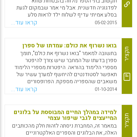
תקשוב בתי הספר מלווה בהבטחות שווא
Facebook
Email
WhatsApp
X
לפדגוגיה חדשנית. אבל מי אמר שבמקום לגעת
בסלע אמיתי עדיף לשלוח ילד לראות סלע
במחשב? האם יתכן שהמניע הוא לא חינוכי, אלא
קראו עוד...
05-02-2015
כלכלי? הטענה שאינטראקציה עם אפליקציה
תטיב עם הילדים שלנו יותר מאשר אינטראקציה
עם העולם הממשי ועם בני אדם סביבם היא
בואו נשרוף את כולם: עמדתו של ספרן
טענה מגוחכת. אם רוצים לשרת את הלמידה, צריך
תקציר
בתשובה למאמר "בואו נשרוף את כולם", תומך
לתת מענה לתכונות של הלמידה, לאופן בו היא
ספרן בדעתו של המחבר שיש צורך להיפטר
מתהווה ומתפתחת בגיל צעיר. המחשבים והרשת,
מספרי הלימוד בהוראה. היפטרות מספרי הלימוד
כמו אנציקלופדיות וספרי הלימוד, משרתים היטב
תאפשר לסטודנטים להיחשף למערך עשיר של
את אלה שכבר יודעים. אלה שרכשו כבר את
משאבים שהספריה מספקת. הפרופסורים
מושגי היסוד ואת יכולות החשיבה, שמאפשרים
והספרנים יוכלו לעבוד בצמוד יחד ביצירת
קראו עוד...
01-10-2014
להם לנוע במרחב הדעת מתוך בחירות בעלות
אוספים שיתמכו בלמידה בכיתה (Werner, Roye,
משמעות" (גיל גרטל).
2014).
Facebook
Email
WhatsApp
X
למידה במהלך החיים המבוססת על בלוגים
Facebook
Email
WhatsApp
X
תקציר
המייעצים לגבי שיפור עצמי
במאמר זה, המחברת ניסתה לזהות חלק מהכותבים
האלה, את הבלוגים והספרים האלקטרוניים