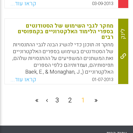
יותר מאשר בשנה הקודמת, הודות למבחר המגוון
קראו עוד...
03-09-2013
של המקורות המוצעים לקריאה בפורמט הדיגיטלי.
Facebook
Email
WhatsApp
X
מחקר לגבי השימוש של הסטודנטים
בספרי הלימוד האלקטרוניים בקמפוסים
לינק
רבים
מחקר זה תוכנן כדי להשיג הבנה לגבי ההתנסויות
של הסטודנטים בשימוש בספרים האלקטרוניים
ואת המשתנים המשפיעים על ההתנסויות שלהם,
תפיסותיהם, ועמדותיהם כלפי הספרים
האלקטרוניים (Baek, E., & Monaghan, J.,
2013.)
קראו עוד...
01-07-2013
Facebook
Email
WhatsApp
X
3
2
1