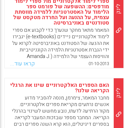
ספרי לימוד אלקטרוניים מול ספרי לימוד
מודפסים: ההשפעה של פורמט ספר
לינק
הלימוד על האסטרטגיות ללמידה מווסתת
עצמית, על ההנעה ועל החרדה מטקסט של
סטודנטים באוניברסיטה
המאמר מתאר מחקר שנערך כדי לקבוע אם ספרי
לימוד אלקטרוניים ניידים (e-textbooks) יגבירו
את ההנעה של הסטודנט באוניברסיטה לקרוא על
ידי הגברת אסטרטגיות הלמידה הקוגניטיביות
והוויסות העצמי של הלמידה (Amanda J.
Rockinson-Szapkiw, Jillian Wendt &
קראו עוד...
01-10-2013
Rebecca Lunde, 2013.)
Facebook
Email
WhatsApp
X
האם הספרים האלקטרוניים שינו את הרגלי
הקריאה שלנו?
לינק
מחבר המאמר, צימרמן, מנסה להסביר מדוע
אנשים נרתעים מקריאת ספרים אלקטרוניים.
מקור הרתיעה לדעתו, נובע מחשש לשינוי בהרגלי
הקריאה. המחבר מספר שבזכות המעבר לקריאה
בספרים דיגיטלים, הוא קרא השנה ספרים רבים