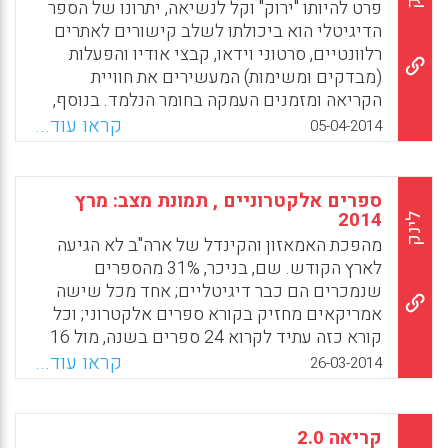
שלהם הוא 7 ו-10 (Shu-Sheng Liaw & Hsiu-
פרט להיותו "ירוק" וקל לנשיאה, יתרונו של הספר
Mei Huang, 2014).
הדיגיטלי הוא ביכולתו לשלב קישורים לאתרים
רלוונטיים, סרטוני וידאו, קבצי אודיו והפעלות
Facebook
Email
WhatsApp
X
(מבדקים ומשימות) המעשירים את חוויית
הקריאה ומזמנים העמקה בחומר הנלמד. בנוסף,
הספר הדיגיטלי שומר על עדכניותו, משום היכולת
קראו עוד...
05-04-2014
לעדכנו ON-LINE. בחוזר מנכ"ל הוגדרו שלוש
רמות פיתוח לספרי לימוד דיגיטליים ( אפרת
מעטוף )
ספרים אלקטרוניים , תמונת מצב: מרץ
2014
לינק
Facebook
Email
WhatsApp
X
מהפכת האמאזון והקינדל של ארה"ב לא הגיעה
לארץ הקודש. שם, בניכר, 31% מהספרים
שנמכרים הם כבר דיגיטליים; אחד מכל שישה
אמריקאים מחזיק בקורא ספרים אלקטרוני; וכל
קורא כזה עתיד לקרוא 24 ספרים בשנה, מול 16
למי שקורא ספרי נייר ( עמי סלנט) .
קראו עוד...
26-03-2014
Facebook
Email
WhatsApp
X
קריאה 2.0