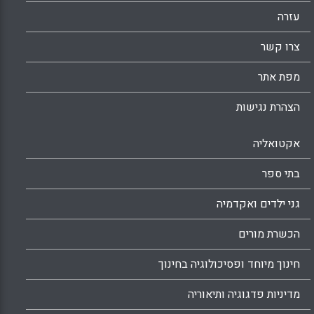
מצוינת להתגבר על הרבה בעיות של חוסר בטחון.
התלמידים יודעים שאין להם ממי להרגיש
עזרה
מאוימים כיוון שכל התלמידים באותה רמה פחות
צרו קשר
או יותר בחשבון ויש איזו אחווה משותפת ( דורית
ברט , אורנה פליקס , יפה בר-זיו , מירי שינפלד ,
מפת אתר
אילנה רונן ) .
Facebook
Email
WhatsApp
X
הצהרת נגישות
אקטואליה
בתי ספר
גני ילדים ואקדמיה
הכשרת מורים
חינוך מיוחד ופסיכולוגיה בחינוך
מדיניות פדגוגיה ותיאוריה