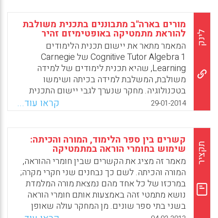
בישראל ( נורית רייך, דן בוכניק) .
מורים בארה"ב מתבוננים בתכנית משולבת
Facebook
Email
WhatsApp
X
להוראת מתמטיקה באופטימיזם זהיר
לינק
המאמר מתאר את יישום תכנית הלימודים
Cognitive Tutor Algebra 1 של Carnegie
Learning, שהיא תכנית לימודים של למידה
משולבת, המשלבת למידה בכיתה ושימשו
בטכנולוגיה. מחקר שנערך לגבי יישום התכנית
מצא שבשנה השנייה של יישום תכנית
קראו עוד...
29-01-2014
הלימודים, תלמידי תיכון משתמשים בתכנית
לימודים המשלבת בין תוכנה לתרגול בקצב אישי
לבין ספרי לימוד ללמידה בכיתה שהשיגו הישגים
קשרים בין ספר הלימוד, המורה והכיתה:
משמעותיים נוספים בלמידה בהשוואה
תקציר
שימוש בחומרי הוראה במתמטיקה
לתלמידים המשתמשים בתכנית הלימודים
מאמר זה מציג את הקשרים שבין חומרי ההוראה,
המסורתית.
המורה והכיתה. לשם כך נבחנים שני חקרי מקרה;
במרכזו של כל אחד מהם נמצאת מורה המלמדת
Facebook
Email
WhatsApp
X
נושא מתמטי זהה באמצעות אותם חומרי הוראה
בשני בתי ספר שונים. מן המחקר עולה שאופן
השימוש בחומרי ההוראה תלוי מאוד בשני גורמים: