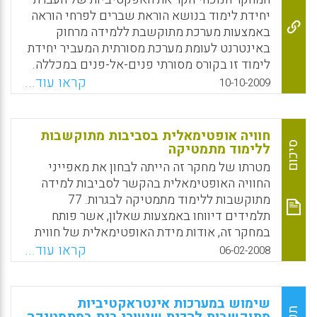
Math. המאמר, שהתפרסם בכתב העת THE-
יחידת לימוד בנושא הוראת שברים לפרחי הוראה
Journal, מראיין כמה וכמה מורות למתמטיקה
באמצעות מערכת מתוקשבת ללמידה מרחוק
בארה"ב המציעות גישה אחרת.
באינטרנט לעומת מערכת מסורתית המעביר יחידת
לימוד זו בקורס מסורתי פנים-אל-פנים במכללה.
Facebook
Email
WhatsApp
X
אוכלוסיית המחקר כללה 42 פרחי הוראה במכללה
קראו עוד...
10-10-2009
אמריקאית. קבוצה אחת של פרחי הוראה למדה את
ההיבטים הדידקטיים והתכנים של הוראת שברים
(דידקטיקה של נושאים אריתמטיים) באמצעות
חוויה אופטימאלית בסביבות מתוקשבות
מערכת מקוונת באינטרנט וקבוצת בקרה למדה
סיכום
ללימוד מתמטיקה
זאת בקורס מסורתי רגיל. ניתוח שונות של
מטרתו של מחקר זה הייתה לבחון את מאפייני
הממצאים משתי הקבוצות מעיד על עדיפות
החוויה האופטימאלית בהקשר לסביבות למידה
מסוימת לטובת קבוצת הניסוי שלמדה את הנושא
מתוקשבות ללימוד מתמטיקה לבגרות. 77
בקורס מתוקשב באינטרנט. הידע של פרחי
תלמידים דיווחו באמצעות שאלון, אשר פותח
ההוראה בשתי הקבוצות נמדד ע"י כלי מדידה תקף
במחקר זה, אודות מידת האופטימאלית של חווית
בשם Fraction Knowledge Test.
הלמידה בסביבות מתוקשבות ללימוד מתמטיקה.
קראו עוד...
06-02-2008
מהמחקר עולה כי סביבות מתוקשבות ללימוד
Facebook
Email
WhatsApp
X
מתמטיקה לבגרות אינן יוצרות חווית Flow
משמעותית. רוב המשתתפים לא חוו תחושות של
שימוש במערכות אינטראקטיביות
התמקדות וריכוז, איבוד תחושת הזמן, איבוד