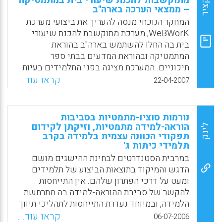
תקציר
מתוקשבות להכנת שיעורי בית במתמטיקה
– ממצאי הערכה בארה"ב
תחושות פיזיות ותכליתיות. המחקר הראה כי
לתחושת הזמן תפקיד קריטי בכינון חווית ה-Flow
המחקר הנוכחי מנסה להעריך את ביצועי מערכת
בסביבה המתוקשבת מאחר ולתחושה זו יחסי
WeBWorK, מערכת מתוקשבת להכנת שיעורי
גומלין חזקים במיוחד עם המרכיבים האחרים
בית בה החלו להשתמש בארה"ב בהוראת
בחוויית Flow (מירי כהן-דרור, יגאל רוזן)
המתמטיקה ובהוראת המדעים בבתי ספר
תיכוניים. המערכת מציגה בפני התלמידים בעיות
Facebook
Email
WhatsApp
X
נבחרות במתמטיקה מתוך מאגר ממוחשב גדול
קראו עוד...
22-04-2007
ומספקת באינטרנט משובים מיידים לגבי
התשובה הנכונה אליה הגיעו התלמידים. ממצאי
המחקר מלמדים כי ממשק האינטרנט של
נורמות סוציו-מתמטיות בסביבות
המערכת והמשובים המיידים משפרים את
הוראה-למידה מתמטיות, וזיקתן לקידום
לינק
תפקודי הכוונה עצמית בלמידה בקרב
המוטיבציה של התלמידים להכנת שיעורי הבית
תלמידי כיתות ג'
באמצעות המערכת המתוקשבת ומפחיתים את
במרבית הסטנדרטים לבחינת ההישגים מושם
השגיאות הנפוצות שלהם בתרגול רגיל ומסורתי.
הדגש והמיקוד בתוצאות הביצוע של תלמידים
עם זאת, יש מקום להכשיר את המורים כיצד
ומעט על דרכי הפתרון שלהם. אין התייחסות
להעריך את תשובות התלמידים במערכת
להקשר של סביבת ההוראה-למידה בה מתרחשת
המתוקשבת על יסוד מודל התגובה של התלמידים.
הלמידה, ובמיוחד נעדרת התייחסות לתהליכי תיווך
(Vicki Roth, Volodymyr Ivanchenko, Nicholas
בכיתה, מטרת המחקר: לתאר ולבחון את קווי הדמיון
Record)
קראו עוד...
06-07-2006