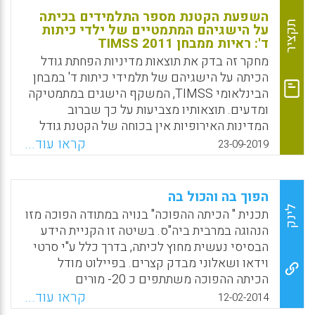
השפעת הקטנת מספר התלמידים בכיתה
תקציר
על הישגיהם המתמטיים של ילדי כיתות
ד': ראיות ממבחן TIMSS 2011
מחקר זה בדק את תוצאות מדיניות הפחתת גודל
הכיתה על הישגיהם של תלמידי כיתות ד' במבחן
הבינלאומי TIMSS, המשקף הישגים במתמטיקה
ומדעים. תוצאותיו מצביעות על כך שברוב
המדינות האירופיות אין בכוחה של הקטנת גודל
הכיתות לשפר את ההישגים במתמטיקה בכיתות
קראו עוד...
23-09-2019
ד'.
Facebook
Email
WhatsApp
X
הפוך בה והכול בה
לינק
תכנית " הכיתה ההפוכה" בנויה במתודה הפוכה מזו
הנהוגה במרבית ביה"ס. בשיטה זו הקניית הידע
הבסיסי נעשית מחוץ לכיתה, בדרך כלל ע"י סרטי
וידאו ושאלוני מבדק קצרים. בפיילוט מודל
הכיתה ההפוכה משתתפים כ 20- מורים
המלמדים מתמטיקה ב 20- כיתות בחינוך העל
קראו עוד...
12-02-2014
יסודי. הניסוי נערך בבתי ספר של רשת אמי"ת