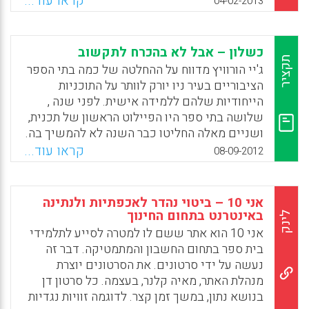
קראו עוד...
04-02-2013
(א) תפיסת המורה את תפקידם של חומרי ההוראה
– מודל להתרחשות הרצויה בכיתה או משאב
בלבד; (ב) הרגלי הלמידה של התלמידים בכל
כשלון – אבל לא בהכרח לתקשוב
כיתה. למחקר המתואר במאמר זה יישומים
תקציר
ג'יי הורוויץ מדווח על ההחלטה של כמה בתי הספר
תאורטיים, בעיקר בתחום ההפעלה של תכניות
הציבוריים בעיר ניו יורק לוותר על התוכניות
הלימודים, ופדגוגיים, ביניהם פיתוח של חומרי
הייחודיות שלהם ללמידה אישית. לפני שנה ,
הוראה ותהליך הטמעתם בכיתות ( תמי אייזנמן) .
שלושה בתי ספר היו הפיילוט הראשון של תכנית,
ושניים מאלה החליטו כבר השנה לא להמשיך בה.
Facebook
Email
WhatsApp
X
ההחלטה כנראה קשורה למחקר על התכנית
קראו עוד...
08-09-2012
שהתפרסם במהלך הקיץ. המחקר לא מצא הישגים
משמעותיים אצל התלמידים שלמדו בתכנית. (
ג'יי הורוויץ ) .
אני 10 – ביטוי נהדר לאכפתיות ולנתינה
באינטרנט בתחום החינוך
לינק
Facebook
Email
WhatsApp
X
אני 10 הוא אתר ששם לו למטרה לסייע לתלמידי
בית ספר בתחום החשבון והמתמטיקה. דבר זה
נעשה על ידי סרטונים. את הסרטונים יוצרת
מנהלת האתר, מאיה קלנר, בעצמה. כל סרטון דן
בנושא נתון, במשך זמן קצר. לדוגמה זוויות נגדיות