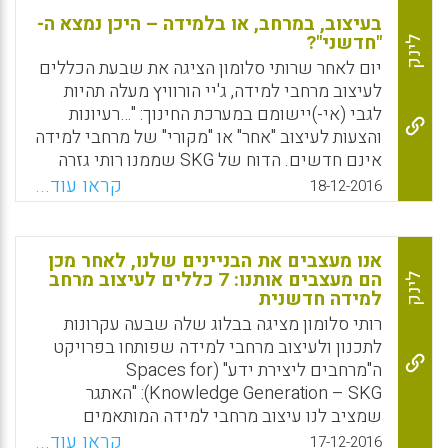
בעיצוב, במרחב, או בלמידה – היכן נמצא ה-
"חדשני"?
לינק
יום לאחר שרותי סלומון הציגה את שבעת הכללים
לעיצוב מרחבי למידה, ג'יי הורוויץ מעלה תהיות
לגבי (אי-)יישומם במערכת החינוך: "…רעיונות
והצעות לעיצוב "אחר" או "מקורי" של מרחבי למידה
אינם חדשים. הדוח של SKG שממנו רותי גזרה
את שבעה הכללים התפרסם בשנת 2011,
קראו עוד...
18-12-2016
והפרויקט עצמו יצא לדרך בשנת 2008. והיו לא
מעט פרויקטים דומים שקדמו לו. בישראל,
למשל, ספרו של דוד חן, "בית-הספר העתידי
אנו מעצבים את הבניינים שלנו, לאחר מכן
כרמים – בין תיאוריה למעשה" התפרסם בשנת
הם מעצבים אותנו: 7 כללים לעיצוב מרחב
לינק
למידה חדשנית
1999. התיאורים של מרחבי הלמידה שבספר
אינם זהים לאלה של SKG, אבל די ברור
רותי סלומון מציגה בבלוג שלה שבעה עקרונות
שעקרונות העיצוב וההצעות לביצוע דומים מאד.
לתכנון ולעיצוב מרחבי למידה שפותחו בפרויקט
זאת ועוד: רבים מהעקרונות האלה יושמו במרחב
ה"מרחבים ליצירת ידע" (Spaces for
הפיסי של כרמים". אולם, אם אין בעקרונות אלו
Knowledge Generation – SKG): "האתגר
כל חדש, מדוע מרחבי הלמידה הבית-ספריים
שמציב לנו עיצוב מרחבי למידה המותאמים
אינם מעוצבים בהתאם? (ג'יי הורוויץ).
לתרבות ולאופי של הארגון החינוכי, אשר
קראו עוד...
17-12-2016