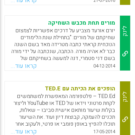
קראו עוד...
21-07-2016
בכיתת מחשבים ועוזרות להם להתפנות לעיקר:
לעסוק בתוכן ובתהליכי הלמידה ולא לכלות את
זמנם על תפעול טכני וענייני משמעת (יוחאי
מורים תחת מכבש השחיקה
עופרן ופינחס ברויער).
לינק
יורם אורעד מצביע על דרכים אפשריות לצמצום
שחיקתם של מורים: "בתחילת שנת הלימודים
Facebook
Email
WhatsApp
X
הנוכחית קראתי כתבה מטרידה מאד בשם השנה
כבר לא אהיה מורה. הכתבה, שנכתבה על ידי מורה
בשם דני סטמרי, דנה למעשה בשחיקתם של
מורים. היא מתארת את בעיותיו של מורה במערכת
קראו עוד...
04-12-2014
החינוך ומספרת על החלטתו לנטוש את החינוך
לאחר ארבע שנים ועל סיבותיה. להלן חלק מן
הדברים והתייחסותי אליהם".
הופכים את הכיתה עם TED.E
לינק
TED.Ed – פלטפורמה המאפשרת למשתמשים
Facebook
Email
WhatsApp
X
לקחת סרטוני וידאו של TED או YouTube וליצור
בקלות שיעור מותאם אישית סביבו – שאלות,
תכנים להעמקה, קבוצות דיון ועוד. את השיעור
תוכלו להפיץ באופן פומבי או פרטי, ולעקוב אחר
השימוש שנעשה בו. כל משתמש יכול להנות גם
קראו עוד...
17-05-2014