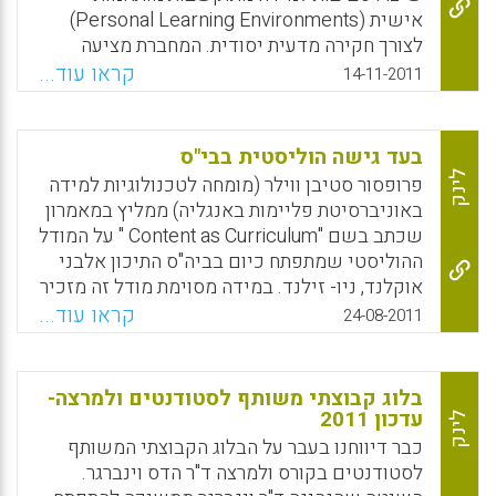
Facebook
Email
WhatsApp
X
אישית (Personal Learning Environments)
לצורך חקירה מדעית יסודית. המחברת מציעה
תובנה לגבי סביבות הלמידה המתוקשבות
קראו עוד...
14-11-2011
המותאמות אישית שנטען כי זו השיטה שבה
משתמשים התלמידים כדי לארגן את הלמידה
המקוונת שלהם המכוונת עצמית. היא מציינת
בעד גישה הוליסטית בבי"ס
שהממצאים הכוללים שלה חשפו כי יכולתם של
לינק
פרופסור סטיבן ווילר (מומחה לטכנולוגיות למידה
התלמידים למנף טכנולוגיות חדשות, כך שאלה
באוניברסיטת פליימות באנגליה) ממליץ במאמרון
יענו על היעדים החינוכיים, משפיעה הן על
שכתב בשם "Content as Curriculum " על המודל
התלמיד והן על המורה (Drexler, Wendy).
ההוליסטי שמתפתח כיום בביה"ס התיכון אלבני
אוקלנד, ניו- זילנד. במידה מסוימת מודל זה מזכיר
Facebook
Email
WhatsApp
X
את מודל הלמידה בבתי הספר הדמוקרטיים בארץ
קראו עוד...
24-08-2011
אך יש בו שילוב בינתחומי רב יותר ושילוב רב יותר
של אמצעי תקשוב מתקדמים . ביה"ס התיכון
מורכב ממרכזי למידה ובו לומדים גילאים שונים
בלוג קבוצתי משותף לסטודנטים ולמרצה-
בעבודת צוות ופרוייקטים והתלמידים יכולים
עדכון 2011
לינק
לעבור בין מרכזי למידה של מקצועות לימוד
כבר דיווחנו בעבר על הבלוג הקבוצתי המשותף
שונים.
לסטודנטים בקורס ולמרצה ד"ר הדס וינברגר.