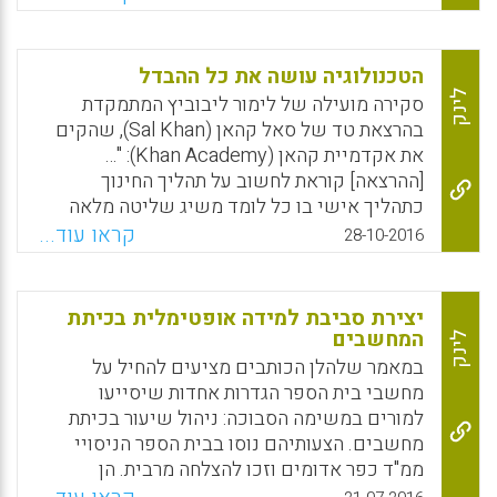
מעמידים את הלומד במרכז, והם מושתתים
Facebook
Email
WhatsApp
X
ומכוונים על ידי תפיסות פדגוגיות איתנות
ורלוונטיות, הינו אתגר העומד מול כל מוסד חינוכי
הטכנולוגיה עושה את כל ההבדל
היום. כדי למנוע את הסכנה של השקעה רבה
לינק
סקירה מועילה של לימור ליבוביץ המתמקדת
ובנייה של סביבות גנריות, לא מותאמות ולא באמת
בהרצאת טד של סאל‏ קהאן (Sal Khan), שהקים
רלוונטיות לאוכלוסיות הלומדים יש להבין טוב טוב
את אקדמיית קהאן ‏(Khan Academy‏): "…
את צרכי הקהל שילמדו בסביבות הללו, ולבנות
[ההרצאה] קוראת לחשוב על תהליך החינוך
אותם על פי עקרונות פדגוגיות ועיצוב בדוקים.
כתהליך אישי בו כל לומד משיג שליטה מלאה
דוגמה טובה של מחקר שנעשה הינה המסמך
בתוכן ומסוגל לחשוב על עצמו במונחים של
קראו עוד...
28-10-2016
שיצא לאור על ידי ה-SKG האוסטרלי" (רותי
הצלחה, ללמוד באופן עצמאי ולהיות יזם, יצירתי
סלומון).
וחדשן בחברת הידע" (לימור ליבוביץ).
Facebook
Email
WhatsApp
X
יצירת סביבת למידה אופטימלית בכיתת
Facebook
Email
WhatsApp
X
המחשבים
לינק
במאמר שלהלן הכותבים מציעים להחיל על
מחשבי בית הספר הגדרות אחדות שיסייעו
למורים במשימה הסבוכה: ניהול שיעור בכיתת
מחשבים. הצעותיהם נוסו בבית הספר הניסויי
ממ"ד כפר אדומים וזכו להצלחה מרבית. הן
מבטיחות למורים את השקט הדרוש לניהול למידה