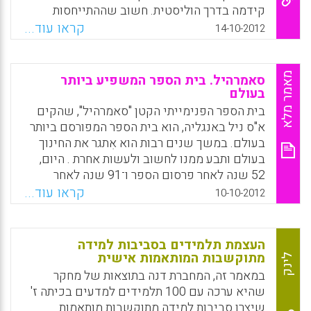
קידמה בדרך הוליסטית. חשוב שההתייחסות
לאדם בשדה החינוך, הצעיר והמבוגר, תהיה
קראו עוד...
14-10-2012
כמכלול, כשלם שמרכיביו הפיזיולוגיים,
המנטאליים, הרגשיים והרוחניים מטופלים
ופועלים באיזון, שמושם דגש בחינוכו של
מאמר מלא
סאמרהיל. בית הספר המשפיע ביותר
התלמיד בנוסף למימוש יכולתו הקוגניטיבית – גם
בעולם
על רווחתו הנפשית ( מירה רוסקיס) .
בית הספר הפנימייתי הקטן "סאמרהיל", שהקים
א"ס ניל באנגליה, הוא בית הספר המפורסם ביותר
Facebook
Email
WhatsApp
X
בעולם. במשך שנים רבות הוא אִתגר את החינוך
בעולם ותבע ממנו לחשוב ולעשות אחרת . היום,
52 שנה לאחר פרסום הספר ו־91 שנה לאחר
הקמתו של בית הספר, הרעיונות של ניל ובית ספרו
קראו עוד...
10-10-2012
עדיין חיים וממשיכים לאתגר את החינוך הבית
ספרי הרגיל. אין בית ספר בעולם שהשפיע יותר
על מחשבת החינוך ועל העשייה החינוכית כמו
העצמת תלמידים בסביבות למידה
"סאמרהיל", בית ספר פנימייתי קטן (מיום הקמתו
מתוקשבות המותאמות אישית
לינק
לומדים בו כמה עשרות תלמידים בלבד) בעיירה
במאמר זה, המחברת דנה בתוצאות של מחקר
אנגלית מנומנמת ( רביב רייכרט) .
שהיא ערכה עם 100 תלמידים למדעים בכיתה ז'
שיצרו סביבות למידה מתוקשבות מותאמות