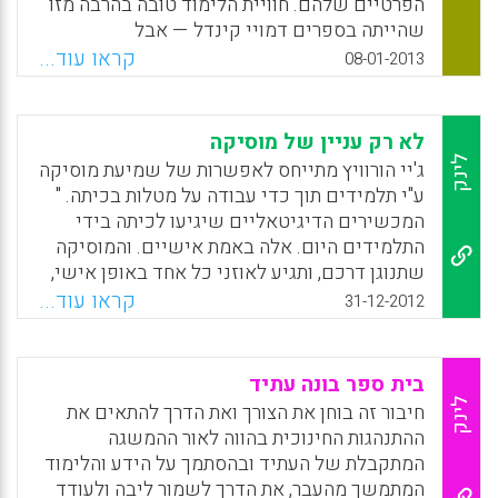
הפרטיים שלהם. חוויית הלימוד טובה בהרבה מזו
Facebook
Email
WhatsApp
X
שהייתה בספרים דמויי קינדל — אבל
הסטודנטים באו"פ עדיין מתקשים להיפרד
קראו עוד...
08-01-2013
מהספר המודפס. מגייסים את הסטודנטים לניסוי
בשלב הראשון של הניסוי — בשנת הלימודים
2011 — קיבלו סטודנטים מתנדבים ספרי לימוד
לא רק עניין של מוסיקה
על גבי מכשירים דמויי קינדל. בשלב השני,
לינק
ג'יי הורוויץ מתייחס לאפשרות של שמיעת מוסיקה
שנערך בסמסטר הראשון של שנת 2012 , הועלו
ע"י תלמידים תוך כדי עבודה על מטלות בכיתה. "
התכנים על מכשירי אייפד והמכשירים הושאלו
המכשירים הדיגיטאליים שיגיעו לכיתה בידי
לסטודנטים.
התלמידים היום. אלה באמת אישיים. והמוסיקה
שתנוגן דרכם, ותגיע לאוזני כל אחד באופן אישי,
Facebook
Email
WhatsApp
X
ולפי טעמו, היא רק ההתחלה של העיצוב האישי
קראו עוד...
31-12-2012
של הלמידה שהוא (אפשר לקוות) בלתי-נמנע".
Facebook
Email
WhatsApp
X
בית ספר בונה עתיד
לינק
חיבור זה בוחן את הצורך ואת הדרך להתאים את
ההתנהגות החינוכית בהווה לאור ההמשגה
המתקבלת של העתיד ובהסתמך על הידע והלימוד
המתמשך מהעבר, את הדרך לשמור ליבה ולעודד