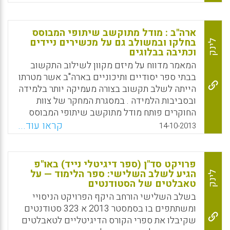
מספריית תכנים שהועלו על ידי צוות האתר או
משתמשים אחרים ( אפרת מעטוף) .
ארה"ב : מודל מתוקשב שיתופי המבוסס
Facebook
Email
WhatsApp
X
בחלקו ובמשולב גם על מכשירים ניידים
לינק
וכתיבה בבלוגים
המאמר מדווח על מיזם מקוון לשילוב התקשוב
בבתי ספר יסודיים ותיכוניים בארה"ב אשר מטרתו
הייתה לשלב תקשוב בצורה מעמיקה יותר בלמידה
ובסביבות הלמידה . במסגרת המחקר של צוות
החוקרים פותח מודל מתוקשב שיתופי המבוסס
בחלקו ובמשולב גם על מכשירים ניידים וכתיבה
קראו עוד...
14-10-2013
בבלוגים. המודל הפדגוגי המתוקשב אשר פותח
נקרא The Mobile- Blended Collaborative
Learning model והוא נועד לאפשר למידה
פרויקט סד"ן (ספר דיגיטלי נייד) באו"פ
פורמאלית עם הליכי למידה בלתי פורמאליים בכל
הגיע לשלב השלישי: ספר הלימוד — על
לינק
טאבלטים של הסטודנטים
התהליך הלימודי. המחקר פורסם בכתב העת
השפיט Journal of Computer Assisted
בשלב השלישי הורחב היקף הפרויקט הניסויי
Learning (מחברים :Lai, K.-W. , Khaddage, F. ,
ומשתתפים בו בסמסטר 2013 א 323 סטודנטים
Knezek, Gerald ).
שקיבלו את ספרי הקורס הדיגיטליים לטאבלטים