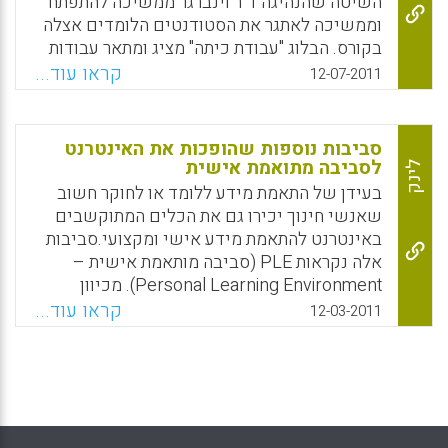
השיטה שהנהיגה ד"ר וינברגר ממשיכה להתפתח
Facebook
Email
WhatsApp
X
וממשיכה לאתגר את הסטודנטים הלומדים אצלה
בקורס. הבלוג "עבודת כיתה" מציג ומתאר עבודות
סטודנטים במחלקה לטכנולוגיות למידה במכון
קראו עוד...
12-07-2011
הטכנולוגי חולון. מעיון וקריאה בבלוג "עבודת
כיתה" נראה כי הוא הפך לבסיס ידע שיתופי של
הקורס כאשר עבודות החקר הופכות לנחלת הכלל
סביבות נוספות שהופכות את האינטרנט
ומעמיקות את הידע של הלומדים. לאחרונה ראינו
לסביבה מתואמת אישית
לינק
בבלוג קבוצתי זה דיווחים על פרויקטים
בעידן של התאמת מידע ללומד או לחוקר חשוב
מתוקשבים מאתגרים של הסטודנטים בתחומי
שאנשי חינוך יכירו גם את הכלים המתוקשבים
התאמת מידע באינטרנט. תוצרי הקורס
באינטרנט להתאמת מידע אישי ומקצועי.סביבות
והפרויקטים של הלומדים הוצגו גם הוצג במסגרת
אלה נקראות PLE (סביבה מותאמת אישית –
כנס מיט"ל התשיעי להוראה מתוקשבת בחינוך
Personal Learning Environment). מכיוון
הגבוה.
שמדובר באתרים, ניתן לעבור ממחשב למחשב
קראו עוד...
12-03-2011
ובכניסה אחת להיות נגיש לכל אתרי העבודה
Facebook
Email
WhatsApp
X
שלך. ברשומה זו מתארת ד"ר מירב אסף
אפליקציות שונות שעשויות להפוך את הדף הגוגל
האישי לשער כניסה יעיל יותר לעבודה, וכן לתאר
סביבות נוספות שהופכות את האינטרנט לסביבה
מתואמת אישית.