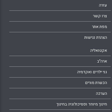
של בית הספר וניהול פדגוגי. בכל אחד מחמשת
עזרה
התחומים נדרשות מן המנהל יכולות קוגניטיביות,
יכולות התנהגותיות, יכולות חברתיות ויכולות
צרו קשר
רגשיותׁ(רעיה ברמה . יצחק פרידמן )
מפת אתר
X
WhatsApp
Email
Facebook
הצהרת נגישות
אקטואליה
ארה"ב
גני ילדים ואקדמיה
הכשרת מורים
הערכה
חינוך מיוחד ופסיכולוגיה בחינוך