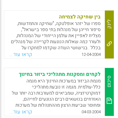
בין שחיקה לצמיחה
לינק
ספרו של יזהר אופלטקה, "שחיקה והתחדשות,
סיפור חייהן של מנהלות בתי ספר בישראל",
מצליח לאפיין את עולמן הייחודי של המנהלות,
ולעורר כמה שאלות הנוגעות לקריירה של מנהלים
בכלל . בגישושי השדה שקדמו למחקרו על
מנהלות בתי ספר, ביקש ד"ר יזהר אופלטקה
קראו עוד...
12-04-2004
מהמרואיינות לזהות שלבים שונים ונקודות מפנה
בקריירה המקצועית שלהן. "אף פעם לא שאלו
אותי על עצמי, על מה שעברתי… תמיד התעניינו
לקחים ומסקנות מתהליכי ביזור בחינוך
רק בתפקיד שלי", השיבה לו אחת המרואיינות.
סיכום
מגמת הביזור במערכות החינוך היא מגמה
נדמה שספרו של אופלטקה, מרצה לחינוך
כלל-עולמית. מגמה זו נובעת מתהליכי
באוניברסיטת בן-גוריון ובמכללת אחווה, מצליח
דמוקרטיזציה, שמביאים למעורבות רבה יותר של
לאפיין לא רק את עולמן הייחודי של מנהלות, אלא
האזרחים בנושאים רבים הנוגעים לחייהם,
לעורר כמה סוגיות הנוגעות לקריירה של מנהלים
ומחוסר שביעות הרצון מההתנהלות של מערכות
בכלל. המחקר מבוסס על 25 ראיונות עומק
החינוך הריכוזיות ומהישגי התלמידים. המימצאים
קראו עוד...
04-03-2004
פתוחים עם מנהלות בתי ספר יסודיים, בנות 43 עד
המגיעים מהמדינות השונות שיישמו תהליכי