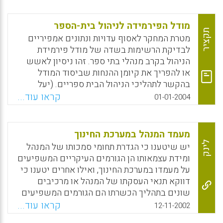
52, עם ותק של כשמונה עד 14 שנות ניהול, ובין
ביזור מצביעים על דואליזם ביחס כלפי הביזור.
21 ל- 33 שנות הוראה. ההתמקדות במנהלות,
זהו תהליך הנמצא עדיין בשלבים של גיבוש
מודל הפירמידה לניהול בית-הספר
מסביר החוקר, נובעת מממצאי מחקרים קודמים,
וחיפושי דרך תכניים, רעיוניים ומקצועיים.
תקציר
מטרת המחקר לאסוף עדויות ונתונים אמפיריים
המצביעים על כך שהן מכוונות יותר לחדשנות
(צפרית גרינברג)
לבדיקת הרשימות בשדה של מודל פירמידת
וליציאה מהשגרה, בעיקר באמצע הקריירה, לצד
הניהול בקרב מנהלי בתי ספר. זהו ניסיון לאשש
X
WhatsApp
Email
Facebook
נטייה להתמקד בהעצמת תלמידים ומורים.
או להפריך את קיומן ההנחות שביסוד המודל
Facebook
Email
WhatsApp
X
בהקשר לתהליכי הניהול הבית ספריים. (יעל
פישר, יצחק פרידמן)
קראו עוד...
01-01-2004
Facebook
Email
WhatsApp
X
מעמד המנהל במערכת החינוך
לינק
יש שיטענו כי הגדרת תחומי סמכותו של המנהל
ומידת עצמאותו הן הגורמים העיקריים המשפיעים
על מעמדו במערכת החינוך, ואילו אחרים יטענו כי
דווקא תנאי העסקתו של המנהל או מרכיבים
שונים בתהליך הכשרתו הם הגורמים המשפיעים
ביותר על מעמדו ועל תדמיתו. במסמך זה מוצגים
קראו עוד...
12-11-2002
הסוגיות שנתפסות במינהל הפדגוגי במשרד