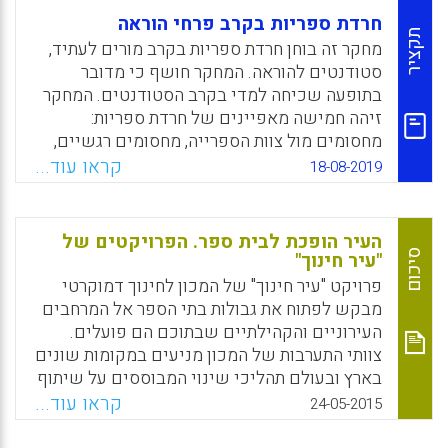
חרדת ספריות בקרב פרחי הוראה
תקציר
מחקר זה בוחן חרדת ספריות בקרב מורים לעתיד,
סטודנטים להוראה. המחקר חושף כי מדובר
בתופעה שכיחה למדי בקרב הסטודנטים. המחקר
זיהה חמישה מאפיינים של חרדת ספריות:
מחסומים מול צוות הספרייה, מחסומים רגשיים,
הרגשת נוחות (או אי נוחות) בספרייה, הכרות עם
קראו עוד...
18-08-2019
הספרייה ומחסומים טכניים.
Facebook
Email
WhatsApp
X
העיר הופכת לבית ספר. הפרויקטים של
סיכום
"עיר חינוך"
פרויקט "עיר חינוך" של המכון לחינוך דמוקרטי
מבקש לפתוח את גבולות בתי הספר אל המרחבים
העירוניים והקהילתיים שבתוכם הם פועלים.
צוותי התערבות של המכון מניעים במקומות שונים
בארץ ובעולם תהליכי שינוי המבוססים על שיתוף
פעולה ודיאלוג. "עיר חינוך", אומרת יעל שורצברג,
קראו עוד...
24-05-2015
"זה הרעיון שלקהילה יש אחריות לייצר מרחב שבו
כל פרט יכול להביא את הייחודיות שלו לידי