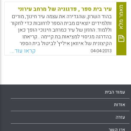
ביטוי" (אמתי מור).
מאמר מלא
עיר בית ספר , פדגוגיה של מרחב עירוני
בהוד השרון, שהגדירה את עצמה עיר חינוך, מורים
Facebook
Email
WhatsApp
X
ותלמידים יוצאים מבית הספר לרחובות כדי לחקור
וללמוד. החזון של עיר כמרחב חינוכי הופך כאן
בהדרגה מניסוי למציאות בת קיימה . קריאתו
הקיצונית של איוואן איליץ' לביטול בית הספר
נתפסת בדרך כלל כקריאת תיגר על מערכת החינוך,
קראו עוד...
04-04-2013
אך אפשר לקרוא אותה גם כקריאה לבית הספר
ליצור יחסים חדשים עם הסביבה שבה הוא
ממוקם; לבטל את ההסתגרות וההתבדלות של בית
הספר ולא את בית הספר עצמו; להסתכל על העיר
כעל מערכת חינוך אחת ( מיכל גלבוע אטר ויעל
שורצברג ) .
עמוד הבית
Facebook
Email
WhatsApp
X
אודות
עזרה
צרו קשר