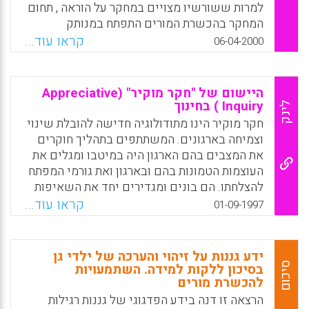
למרות ששורשיו מצויים במחקר על הוראה , תחום
Facebook
Email
WhatsApp
X
המחקר בהכשרת המורים התפתח במנותק
מהמגמה העיקרית המנחה את מחקרי ההוראה
קראו עוד...
06-04-2000
בבתי הספר וגם במנותק מהמחקר על תחומי
החינוך הגבוה. זיקה חזקה יותר למחקרי ההוראה
יכולה להעשיר את התוכן של מחקרי הכשרת
היישום של "חקר מוקיר" (Appreciative
המורים ובאותה מידה יכול המחקר התנהל בתחומי
Inquiry ) בחינוך
לינק
ההוראה לצאת נשכר מכיווני המחקר של הכשרת
חקר מוקיר הינו מתודולוגיה חדישה להובלת שינוי
המורים המדגישים היבטים של מדיניות חינוכית
וצמיחה בארגונים. המשתתפים בתהליך חוקרים
וסביבות חינוכיות דינאמיות. מחברות המאמר
את המצבים בהם הארגון היה במיטבו ומגלים את
הנוכחי סבורות כי פריצת דרך בתחום המחקר
העוצמות הטמונות בהם ובארגון ואת גורמי המפתח
המתנהל בהכשרת דרך לא יכולה להתחולל ללא
להצלחתו. הם בונים ומגדירים יחד את השאיפות
חידוש הזיקה ההדוקה לתחומי המחקר הבסיסיים
לעתיד בנושא הנחקר ויוצרים "תמונת עתיד"
קראו עוד...
01-09-1997
והמורכבים המתנהלים כיום בתחומי ההוראה
מאתגרת משותפת. הגישה יוצרת אנרגיות גבוהות
ושיטות ההוראה. לא ניתן לקדם את תחומי מחקר
המעודדות פעולה ובונה את דרכי המימוש של
הכשרת המורים רק בזיקה לחקר הארגונים
העתיד הנשאף. בשנים האחרונות הולך וגדל
ידע גננות על זיהוי והערכה של ילדי גן
ומדיניות חינוכית (Grossman,-Pam;
היישום של מתודולוגיית "חקר מוקיר"
סיכום
בסיכון ללקות למידה. השתמעויות
McDonald,-Morva ).
להכשרת מורים
(Appreciative Inquiry ) גם בחינוך כאמצעי
לצמיחה אופטימית של בתי ספר, מערכות חינוך,
הרצאה זו דנה בידע הפדגוגי של גננות רגילות
Facebook
Email
WhatsApp
X