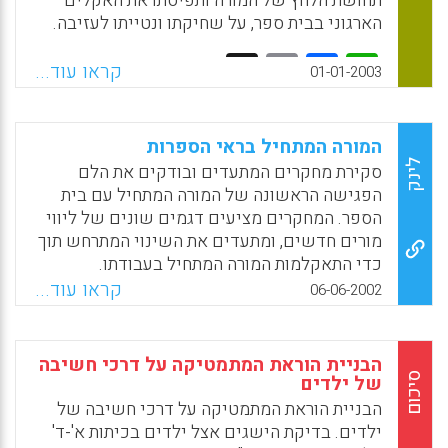
תחושת הלחץ של המורה ותפיסתו את האקלים
הארגוני בבית ספר, על שחיקתו ונטייתו לעזיבה.
Facebook
Email
WhatsApp
X
קראו עוד...
01-01-2003
המורה המתחיל בראי הספרות
לינק
סקירת מחקרים המתעדים ובודקים את הלם
הפגישה הראשונה של המורה המתחיל עם בית
הספר. המחקרים מציעים דגמים שונים של ליווי
מורים חדשים, ומתעדים את השינוי המתרחש תוך
כדי התאקלמות המורה המתחיל בעבודתו.
קראו עוד...
06-06-2002
Facebook
Email
WhatsApp
X
הבניית הוראת המתמטיקה על דרכי חשיבה
סיכום
של ילדים
הבניית הוראת המתמטיקה על דרכי חשיבה של
ילדים. בדיקת הישגים אצל ילדים בכיתות א'-ד'