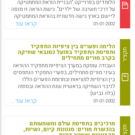
הלומדים בפרוייקט "הבניית הוראת המתמטיקה
על דרכי חשיבה של ילדים". גישת הוראה זו מנסה
ליישם בארץ גישה חדשנית בהוראת המתמטיקה
לפיה המורות לומדות להכיר לעומק דרכי חשיבה
קראו עוד...
01-01-2002
של ילדים בפתרון בעיות מתמטיות ואת המחקר
העוסק בתחום זה. ידע זה משמש בסיס לתכנון
ההוראה. במהלך ההוראה מוצגות לילדים בעיות
הלימה ופערים בין ציפיות התפקיד
מאתגרות. הילדים פותרים באסטרטגיות פתרון
תקציר
ותפיסת התפקיד בפועל כמנבאי שחיקה
בקרב מורים מתחילים
שונות תוך כדי דיון. (רותי שטיינברג)
העבודה עוסקת במערך הציפיות מתפקיד ההוראה
Facebook
Email
WhatsApp
X
בעיני מורים מתחילים, בפערי התפקיד הנתפסים
בין הציפיות למציאות ובתרומת הפערים הללו
לניבוי השחיקה בראשית שנת ההוראה ובסופה.
(בלה גביש)
קראו עוד...
01-01-2002
Facebook
Email
WhatsApp
X
מרכיבים בתפיסת עולם ומשמעותם
תקציר
בהכשרת מורים: סגנונות קיום, נשיות,