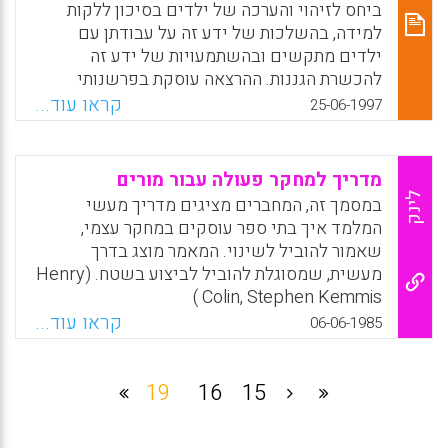
מסלולי הכשרה באוניברסיטה וכו'. לאור משקל
ביחס לזיהוי והערכה של ילדים בסיכון ללקות
הגדל של מתודולוגיית "חקר מוקיר"
למידה, בהשלכות של ידע זה על עבודתן עם
(Appreciative Inquiry) בתחומי שיטות המחקר
ילדים מתקשים ובהשתמעויות של ידע זה
וההערכה , מצאנו לנכון לרכז אסופת מקורות מידע
להכשרת הגננות. ההרצאה עוסקת בפרשנותי
בנושא , כולל מבחר מאמרים על היישום בחינוך .
לתצפיות, ראיונות והערכות של גננות על ילדים
קראו עוד...
25-06-1997
בסיכון ללקות למידה בגנן ומתייחסת בעיקר לכך
Facebook
Email
WhatsApp
X
שהגננות מייחסות את קשיי הילד לגורמים
הקשורים למודלים ביולוגיים- רפואיים ופחות
מדריך למחקר פעולה עבור מורים
לגורמים חינוכיים- מערכתיים. בהתאם לכך
לינק
במסמך זה, המחברים מציגים מדריך מעשי
הפתרונות שהן מציעות לקשיים, הם פתרונות שיש
המלמד איך בתי ספר עוסקים במחקר עצמי,
בהם משום סיכון לתיוג והדרה של ילד עוד לפני
שאמור להוביל לשינוי. המאמר מוצג בדרך
תחילת הלימודים הפורמאליים. למערכת ההכשרה
מעשית, שמסוגלת להוביל לביצוע בשטח. (Henry
להוראה ותכניות הלימודים בהוראת חינוך מיוחד
Colin, Stephen Kemmis )
יש קשר לידע הגננות ולהשתמעויותיו (אסתר
קראו עוד...
06-06-1985
פירסטטר)
X
WhatsApp
Email
Facebook
Facebook
Email
WhatsApp
X
19
16
15