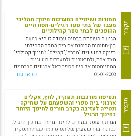
תמורות ושינויים במערכות חינוך: תהליכי
תקציר
מעבר של בתי ספר רגילים-מסורתיים
ההופכים לבתי ספר קהילתיים
הגישה העומדת בבסיס עבודה זו היא גישה
בין-תחומית הבוחנת את בית הספר הקהילתי
בזיקה למושגים "חברה","קהילה" ו"חינוך קהילתי"
מצד אחד, ולתיאוריות ולמערכות מושגיות
המתייחסות אל בית הספר כאל ארגונים חברתיים
פתוחים ובוחנת תמורות ותהליכי שינוי בארגונים
קראו עוד...
01-01-2003
אלו, מצד אחר. (דליה מצר)
Facebook
Email
WhatsApp
X
תפיסת מורכבות תפקיד, לחץ, אקלים
תקציר
ארגוני בית ספרי והשפעתם על שחיקה
ונטייה לעזיבה בקרב מורים לחינוך מיוחד
בחינוך הרגיל
המחקר עוסק במורים לחינוך מיוחד בחינוך הרגיל.
נבדקה בו השפעתן של תפיסת מורכבות התפקיד,