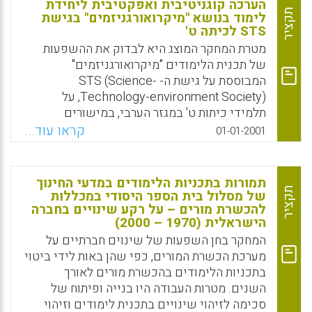
הערכה קוגניטיבית ואפקטיבית ליחידת
תקציר
לימוד בנושא "מיקרואורגניזמים" בגישת
STS לכיתה ט'
מטרת המחקר המוצג היא לבדוק את ההשפעות
של תכנית הלימודים "מיקרואורגניזמים"
המבוססת על גישת ה- STS (Science-
Technology-environment Society), על
תלמידי כיתות ט' במגזר הערבי, במישורים
הקוגניטיבי והאפקטיבי, אשר יבוא לידי ביטוי
קראו עוד...
01-01-2001
בתחומים: ידע קוגניטיבי ומטה-קוגניטיבי,
מוטיבציה, עמדות כלפי איכות הסביבה ועמדות
כלפי שלום. (מחמוד חליל)
תמורות בתכניות הלימודים במדעי החינוך
תקציר
של מסלול בית הספר היסודי במכללות
Facebook
Email
WhatsApp
X
להכשרת מורים – על רקע שינויים בחברה
הישראלית (1970 – 2000)
המחקר בחן השפעות של שינוים חברתיים על
מערכת הכשרת המורים, כפי שהן באות לידי ביטוי
בתכניות הלימודים בהכשרת מורים לאורך
השנים. מטרות העבודה היו בנייה ופיתוח של
סכימה לזיהוי שינויים בתכנית לימודים וזיהוי