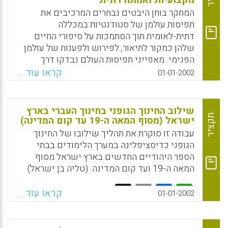
מקצועיות ואמונה דתית
המחקר בוחן היבטים נבחרים המרכיבים את
תפיסות עולמן של סטודנטיות במכללה
דתית-לאומית תוך הסתמכות על סיפורי החיים
שלהן כמקור לתיאור, לפירוש ולפענוח של עולמן
הפנימי. מאפייני תפיסות העולם נבדקו דרך
הפריזמה של מודל "סגנונות קיום" באמצעות
קראו עוד...
01-01-2002
השימוש במושג "תפיסת עולם" ובמושגים
"תרבות" ו"אידאולוגיה" הנלווים אליו, וכן דרך
התייחסות לתחום מחקר הנשים בכלל ונשים
שילוב החינוך הגופני בחינוך העברי בארץ
יהודיות בפרט. (דינה שקולניק)
תקציר
ישראל (מסוף המאה ה-19 עד קום המדינה)
עבודה זו סוקרת את תהליך שילובו של החינוך
Facebook
Email
WhatsApp
X
הגופני כדיסציפלינה במערך הלימודים בבתי
הספר היהודיים החדשים בארץ ישראל מסוף
המאה ה-19 ועד קום המדינה. (טליה בן ישראל)
Facebook
Email
WhatsApp
X
קראו עוד...
01-01-2002