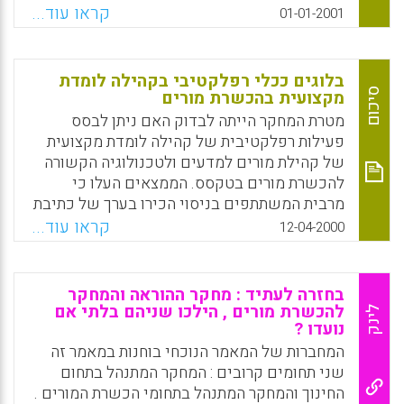
השינויים שהתרחשו בתכניות אלה תוך עמידה על
קראו עוד...
01-01-2001
מהותם. (לאה שגריר)
Facebook
Email
WhatsApp
X
בלוגים ככלי רפלקטיבי בקהילה לומדת
סיכום
מקצועית בהכשרת מורים
מטרת המחקר הייתה לבדוק האם ניתן לבסס
פעילות רפלקטיבית של קהילה לומדת מקצועית
של קהילת מורים למדעים ולטכנולוגיה הקשורה
להכשרת מורים בטקסס. הממצאים העלו כי
מרבית המשתתפים בניסוי הכירו בערך של כתיבת
בלוגים כפעילות מגבשת להעברת ידע ולשיתוף
קראו עוד...
12-04-2000
ידע ורעיונות פדגוגיים בין חברי הקהילה והפנימו
את החשיבות של כתיבת בלוגים כחלק
מהרפלקציה שלהם. מצד שני, נמצא כי הקשיים
בחזרה לעתיד : מחקר ההוראה והמחקר
העיקריים בהטמעת פרויקט כתיבת הבלוגים
להכשרת מורים , הילכו שניהם בלתי אם
לינק
נועדו ?
בגיבוש הקהילה המקצועית היו כרוכים בנטל של
הזמן וההתמודדות הטכנולוגית עם יישום הבלוג.
המחברות של המאמר הנוכחי בוחנות במאמר זה
(Loving, C. C., Schroeder, C., Kang, R.,
שני תחומים קרובים : המחקר המתנהל בתחום
Shimek, C., & Herbert, B)
החינוך והמחקר המתנהל בתחומי הכשרת המורים .