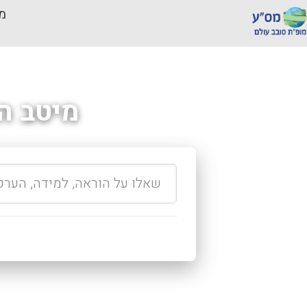
מכ
מיטב ה