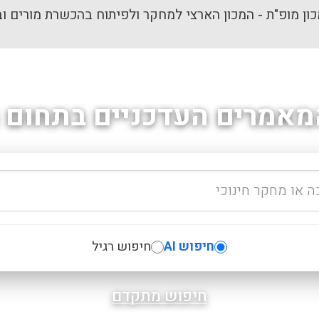
ון מופ"ת - המכון הארצי למחקר ולפיתוח בהכשרת מורים וב
מאמרים העדכניים בתחום ה
חיפוש AI
חיפוש רגיל
חיפוש מתקדם