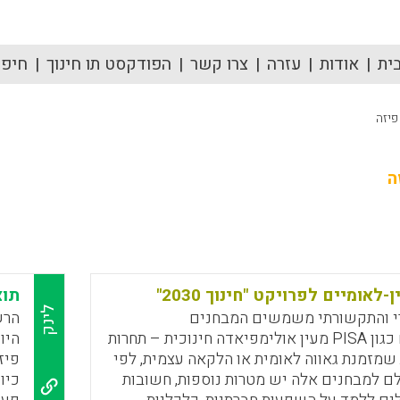
ית
אודות
עזרה
צרו קשר
הפודקסט תו חינוך
חיפוש
פיזה
ה
לאומיים לפרויקט "חינוך 2030"
תוצ
לינק
י והתקשורתי משמשים המבחנים
הרש
הבינלאומיים כגון PISA מעין אולימפיאדה חינוכית – תחרות
 שמזמנת גאווה לאומית או הלקאה עצמית, לפי
פיז
לם למבחנים אלה יש מטרות נוספות, חשובות
כיו