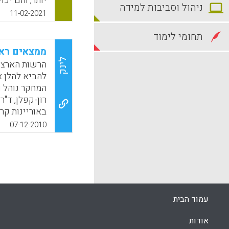
יותר, והם יכ
ניהול וסביבות למידה
ותרבותיות על
11-02-2021
תלמידים כלפי
ההשכלה של מ
תחומי לימוד
להשוות לא רק
ממצאים ראשו
באותה מדינה 
לינק
הרשות הארצי
בחינוך בתוך 
המחקר נוהל ו
k
App
רון-קפלן, ד"ר
07-12-2010
ישראל נמצאת
עמוד הבית
התלמידים על-
אודות