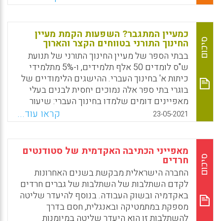
בעברם. מניתוח הראיונות עולות שלוש חוויות
מרכזיות: הגירה, החרגת המנטליות המזרחית והדרת
המורשת התורנית המזרחית
כמעיין המתגבר? השפעות הקמת מעיין
סיכום
החינוך התורני בטווחים הקצר והארוך
Facebook
Email
WhatsApp
X
בבתי הספר של מעיין החינוך התורני של תנועת
ש"ס לומדים 50 אלף תלמידים, ו-5% מתלמידי
כיתות א' בחינוך העברי. ההישגים הלימודיים של
בוגרי בתי ספר אלה נמוכים יחסית לבנים בעלי
מאפיינים דומים שלמדו בחינוך העברי: שיעור
הנשירה גבוה יותר ב-10 נקודות האחוז; שיעור
קראו עוד...
23-05-2021
הניגשים לבגרות נמוך יותר ב-24 נקודות האחוז;
שיעור הזכאים לבגרות נמוך ב-15 נקודות האחוז;
שיעור התעסוקה של הגברים בוגרי הרשת היה
מאפייני הכתיבה האקדמית של סטודנטים
נמוך ב-14 נקודות האחוז; שכרם נמוך בקרוב
סיכום
חרדים
לחמישית.
החברה הישראלית מבקשת בשנים האחרונות
לקדם השתלבות של השתלבות של גברים חרדים
Facebook
Email
WhatsApp
X
באקדמיה ובשוק העבודה. בנוסף להיעדר שליטה
מספקת במתמטיקה ובאנגלית, חסם בדרך
להשתלבות זו הוא היעדר שליטה במיומנות