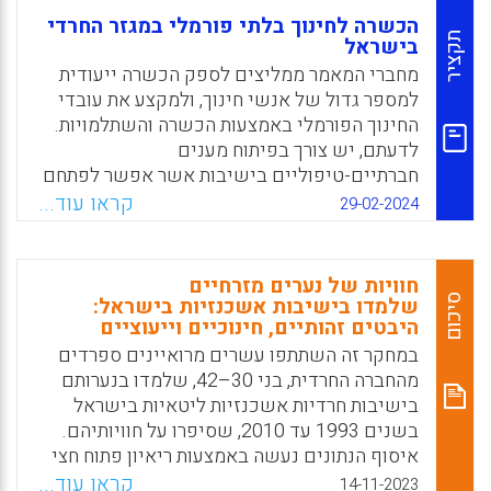
הכשרה לחינוך בלתי פורמלי במגזר החרדי
תקציר
בישראל
מחברי המאמר ממליצים לספק הכשרה ייעודית
למספר גדול של אנשי חינוך, ולמקצע את עובדי
החינוך הפורמלי באמצעות הכשרה והשתלמויות.
לדעתם, יש צורך בפיתוח מענים
חברתיים-טיפוליים בישיבות אשר אפשר לפתחם
באמצעות הערוץ הבלתי פורמלי.
קראו עוד...
29-02-2024
Facebook
Email
WhatsApp
X
חוויות של נערים מזרחיים
סיכום
שלמדו בישיבות אשכנזיות בישראל:
היבטים זהותיים, חינוכיים וייעוציים
במחקר זה השתתפו עשרים מרואיינים ספרדים
מהחברה החרדית, בני 30–42, שלמדו בנערותם
בישיבות חרדיות אשכנזיות ליטאיות בישראל
בשנים 1993 עד 2010, שסיפרו על חוויותיהם.
איסוף הנתונים נעשה באמצעות ריאיון פתוח חצי
מובנה מתוך מבט לאחור על אירועים וחוויות
קראו עוד...
14-11-2023