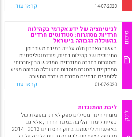
הכתיבה העיונית בעברית. זאת, מפני שהכתיבה
קראו עוד...
14-07-2020
בישיבה שונה במאפייניה מהכתיבה העיונית
הנדרשת באקדמיה. מחקר זה מתאר את מאפייני
הכתיבה העיונית של סטודנטים חרדים, ואת אופי
לגיטימציה של ידע אקדמי בקהילות
ההתנסות בכתיבה בישיבה. בסיומו מוצגות
סיכום
חרדיות מסוגרות: סטודנטים חרדים
בהשכלה הגבוהה בישראל
המלצות העשויות לשפר את תוכנית הלימודים
לכתיבה אקדמית לאוכלוסיית הגברים החרדים.
בעשור האחרון חלה עלייה במידת מעורבותן
החינוכית של קהילות דתיות, פונדמנטליסטיות
Facebook
Email
WhatsApp
X
ומסוגרות בחברה המודרנית. המפגש הבין-תרבותי
המתקיים במסגרת מוסדות ההשכלה הגבוהה מציע
ללומדים הדתיים מסגרת מעוררת מחשבה
המאתגרת את אמונותיהם באמצעות העקרונות
קראו עוד...
01-07-2020
החילוניים-רציונליים של המחשבה המדעית.
Facebook
Email
WhatsApp
X
ליבת ההתנגדות
לינק
מומחי חינוך מטילים ספק לא רק בתועלת של
כפיית לימודי הליבה במגזר החרדי, אלא גם
באפשרות ליישמם. בחוק ההסדרים 2013–2014
מופיעה הצעת חוק לכפיית תכנית הליבה על כל