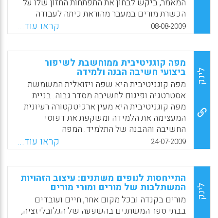
והתעלות אל מעבר לגבולות ההיגיון האנושי. חוויות
המאמר, ביקש לבחון את התפתחות החזון שלו על
Meltzoff.
רוחניות הינן צורות טבעיות של התודעה האנושית,
הכשרת מורים במעבר מהוראת כיתה לעבודה
החוצות גבולות תרבותיים ודתיים (
בתוכנית הכשרה כסטודנט ואסיסטנט, המחקר
X
WhatsApp
Email
Facebook
קראו עוד...
08-08-2009
Schoonmaker, Frances).
היה מחקר-עצמי. הוא מתמקד במקורות המתח
והצמיחה המאתגרים שהתקיימו בשלב זה. תיעוד
Facebook
Email
WhatsApp
X
אירועים שונים (יומן אישי, ישיבות צוות
מפה קוגניטיבית ממוחשבת לשיפור
בפורומים שונים, תצפיות בסטודנטים ועוד) לאורך
ביצועי חשיבה הבנה ולמידה
לינק
שלוש שנים היוה את המקור לנתונים ( Ritter, J.K
מפה קוגניטיבית היא שפה ויזואלית המשמשת
).
אסטרטגיה ופיגום לחשיבה מסדר גבוה. בניית
מפה קוגניטיבית היא מעין ארכיטקטורה רעיונית
Facebook
Email
WhatsApp
X
המעצימה את הלמידה ומשקפת את דפוסי
החשיבה וההבנה של התלמיד. המפה
הקוגניטיבית משמשת כטכניקה גראפית
קראו עוד...
24-07-2009
המסייעת להבין את אופן החשיבה (מטא –
קוגניציה) ובעיקר המחשה איך הפריטים
מתחברים יחד. המפה הקוגניטיבית מבליטה
התייחסות לנופים משתנים: עיצוב הזהויות
מיומנויות חשיבה כגון: השוואה וניגוד, רצף- סדר
המשתלבות של מורים ומורי מורים
לינק
עד התוצאה, זיהוי סיבתיות, יחסים חלקיים
מורים בקנדה ובכל מקום אחר, חיים ועובדים
ושלמים, סיווג ומיון, אנאלוגיות ועוד. בסקירתה
בבתי ספר המשתנים בהשפעה של הגלובליזציה,