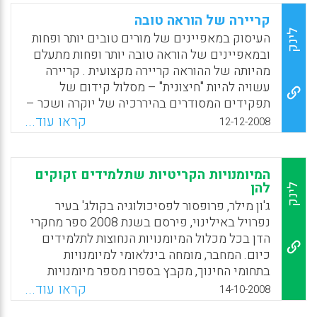
דגש על לימוד מה לעשות עם המידע (Mike
קריירה של הוראה טובה
Battista).
לינק
העיסוק במאפיינים של מורים טובים יותר ופחות
ובמאפיינים של הוראה טובה יותר ופחות מתעלם
Facebook
Email
WhatsApp
X
מהיותה של ההוראה קריירה מקצועית . קריירה
עשויה להיות "חיצונית" – מסלול קידום של
תפקידים המסודרים בהיררכיה של יוקרה ושכר –
ו"פנימית" . קריירה פנימית נוגעת לנקודת מבטו
קראו עוד...
12-12-2008
של הפרט , לדרך שבה הוא תופס את התפקיד –
תפיסה המבנה את חוויותיו המקצועיות ומעניקה
משמעות למתרחש סביבו. התפתחות הקריירה
המיומנויות הקריטיות שתלמידים זקוקים
הפניית של המורה היא תהליך המתמשך לאורך כל
להן
לינק
שנות עבודתו בלי קשר לקידומו בהיררכיה
ג'ון מילר, פרופסור לפסיכולוגיה בקולג' בעיר
החיצונית של בית הספר, במהלך הקריירה
נפרויל באילינוי, פירסם בשנת 2008 ספר מחקרי
הפנימית משתנות תפיסת התפקיד של המורה ,
הדן בכל מכלול המיומנויות הנחוצות לתלמידים
השליטה שלו במיומנויות ובידע , ההנעות
כיום. המחבר, מומחה בינלאומי למיומנויות
וההתנסויות שלו. משתנה גם איכות ההוראה שלו .
בתחומי החינוך, מקבץ בספרו מספר מיומנויות
במאמר זה מנסה פרופסור יזהר אופטלקה להראות
בארבע קטגוריות:א.מיומנויות הקשורות
קראו עוד...
14-10-2008
כי : אף על פי שמקצוע ההוראה הוא מערך
לאינטראקציה עם אחרים; ב.מיומנויות הקשורות
מיומנויות הניתן לרכישה באמצעות תרגול , כפי