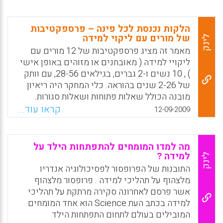
מקושרת, למידה מרחבית , שהיא שונה במהותה
שנחשפו לאנימציות מלוות קריינות לבין אנימציות
מלמידה ליניארית , על כן לדעתי אין הכרח בבניית
מלוות טקסים מקוונים. (מחקרים אחרים מצאו כי
משימות באופן ליניארי (עפ"י בלום) ואפשר
הלקות נכנסת לכל פינה – פרספקטיבות
לא בכל תחומי הדעת יש לייצוגי המולטימדיה
שהתלמיד יידרש כבר בתחילה למטלה מסדר
של מורים עם ליקוי למידה
לינק
השפעה כה מובהקת על ההבנה . בתחומי הרפואה
גבוה, הכל תלוי בעניין ובהקשר" . בהמשך המאמר
מאמר זה מציג פרספקטיבות של 12 מורים עם
והמדעים/הנדסה יש לייצוגי המולטימדיה
מובאים דבריו של ד"ר אשר עיד ן בנושא.
ליקויי למידה ( מאובחנים או מזוהים באופן אישי
השפעה גבוהה למדי אך בתחומי מדעי החברה
) , 10 נשים ו-2 גברים, בגילאים 28-56, עם וותק
X
WhatsApp
Email
Facebook
והרוח ( כולל חינוך ) ההשפעה של ייצוגי
של 2-26 שנים בהוראה. כלי המחקר היה ריאיון
המולטימדיה על ההבנה אינה מובהקת. ).
מובנה הכולל שאלות פתוחות ושאלות סגורות.
Facebook
Email
WhatsApp
X
בניתוח תוכן איכותי זוהו שלוש תמות מרכזיות
קראו עוד...
12-09-2009
המרכיבות את הסיפור של מורים אלו: התייחסות
לתפיסת תפקודם העכשווי כמורים , המבטאת
תחושת מסוגלות לצד זיכרונות עבר על אודות
מה למדו המומחים להתפתחות הילד על
הלקות, חשיפת הלקות , עיתויה והקשרה, השפעת
למידה ?
לינק
הלקות על עבודתם המקצועית ועל תפיסתם
התובנות של הפרופסור לפסיכולוגיה אנדריו
החינוכית (גיה ווגל , ורדה שרוני ).
מלצהוף על תהליכי למידה . פרופסור מלצהוף
אשר פרסם לאחרונה סקירה מרתקת על תהליכי
Facebook
Email
WhatsApp
X
למידה בכתב העת Science הוא אחד המומחים
המובילים בעולם לתחום התפתחות הילד