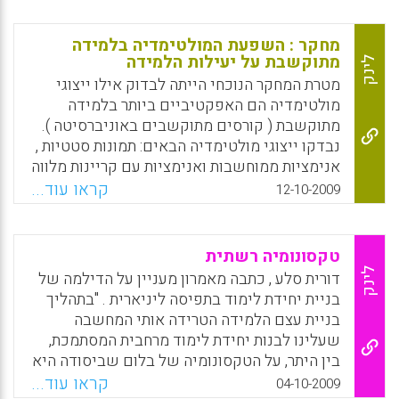
מחקר : השפעת המולטימדיה בלמידה
מתוקשבת על יעילות הלמידה
לינק
מטרת המחקר הנוכחי הייתה לבדוק אילו ייצוגי
מולטימדיה הם האפקטיביים ביותר בלמידה
מתוקשבת ( קורסים מתוקשבים באוניברסיטה ).
נבדקו ייצוגי מולטימדיה הבאים: תמונות סטטיות ,
אנימציות ממוחשבות ואנימציות עם קריינות מלווה
. ממצאי המחקר מצאו שלומדים בסביבת למידה
קראו עוד...
12-10-2009
מתוקשבת עם חומרי למידה סטטיים ברמת
מולטימדיה השקיעו פחות זמן בלמידה בהשוואה
לאלו שנחשפו לאנימציות. נמצאו הבדלים
טקסונומיה רשתית
מובהקים בין קבוצת הניסוי וקבוצת הביקורת
לינק
דורית סלע , כתבה מאמרון מעניין על הדילמה של
מבחינת הבנת הידע שצברו. הלומדים בקורסים
בניית יחידת לימוד בתפיסה ליניארית . "בתהליך
המתוקשבים באוניברסיטה שנחשפו לחומרי
בניית עצם הלמידה הטרידה אותי המחשבה
למידה משולבים גרפיקה סטטית גילו יכולות
שעלינו לבנות יחידת לימוד מרחבית המסתמכת,
קוגניטיביות נמוכות יותר בהשוואה ללומדים
בין היתר, על הטקסונומיה של בלום שביסודה היא
שנחשפו לחומרי למידה עם אנימציות. לא נמצאו
ליניאריות. אנו עוסקים בלמידה ברשת , למידה
קראו עוד...
04-10-2009
הבדלים מובהקים ברמת הבנת הידע בין הקבוצות