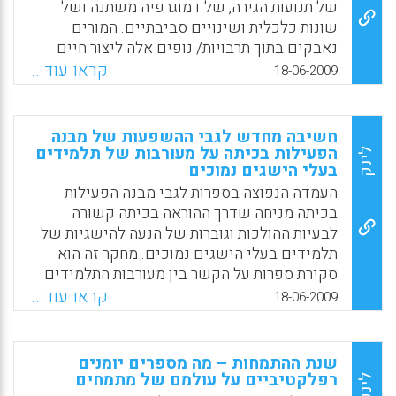
המועילה והחשובה מציינת ליזי כהן כמה וכמה
של תנועות הגירה, של דמוגרפיה משתנה ושל
תוכנות באינטרנט שיכולות לסייע במלאכת בניית
שונות כלכלית ושינויים סביבתיים. המורים
והרכבת המפה הקוגניטיבית( ליזי כהן ).
נאבקים בתוך תרבויות/ נופים אלה ליצור חיים
שיאפשרו להם לחיות תוך מתן כבוד לילדים,
קראו עוד...
Facebook
Email
WhatsApp
X
18-06-2009
לנוער ולמשפחות. מורים רבים נושרים מן המקצוע
לאחר שנים מועטות של הוראה. במאמר זה
הכותבים מעלים שאלות בעקבות היחשפות
חשיבה מחדש לגבי ההשפעות של מבנה
לסיפוריהם של מורים לאחר שעזבו את ההוראה ו
הפעילות בכיתה על מעורבות של תלמידים
לינק
בעלי הישגים נמוכים
גם מבררים מה מורי מורים יכולים ללמוד על
עבודתם בתהליך זה. לנוכח הקשרים והמפגשים
העמדה הנפוצה בספרות לגבי מבנה הפעילות
המתקיימים בין חייהם של מכשירי מורים לבין
בכיתה מניחה שדרך ההוראה בכיתה קשורה
חיי המורים, החוקרים מפנים את מבטם גם
לבעיות ההולכות וגוברות של הנעה להישגיות של
לנופים המשתנים שלהם כמורי-מורים ודנים
תלמידים בעלי הישגים נמוכים. מחקר זה הוא
במרחבים האפשריים שבהם ניתן לעבוד יחד עם
סקירת ספרות על הקשר בין מעורבות התלמידים
מורים ולתמוך בהם בהקשר זה ( Clandinin, J. D.,
ומבנה הפעילות בכיתה. המחברים סוקרים
קראו עוד...
18-06-2009
Aiden Downey & Huber, J).
מחקרים כמותיים ואיכותניים החוקרים את הקשר
בין מבנה הפעילות בכיתה לבין מעורבות התלמיד,
Facebook
Email
WhatsApp
X
תוך שימת דגש על מחקרים המזהים אינטראקציה
שנת ההתמחות – מה מספרים יומנים
בין רמת ההישגיות של התלמידים, מבנה הפעילות
רפלקטיביים על עולמם של מתמחים
לינק