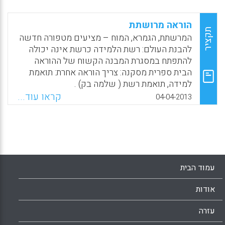
Facebook
Email
WhatsApp
X
הוראה מרושתת
תקציר
המרשתת, הגמרא, המוח – מציעים מטפורה חדשה
להבנת העולם: רשת הלמידה כרשת אינה יכולה
להתפתח במסגרת המבנה הקשוח של ההוראה
הבית ספרית מסקנה: צריך הוראה אחרת: תואמת
למידה, תואמת רשת ( שלמה בק) .
קראו עוד...
04-04-2013
Facebook
Email
WhatsApp
X
עמוד הבית
אודות
עזרה