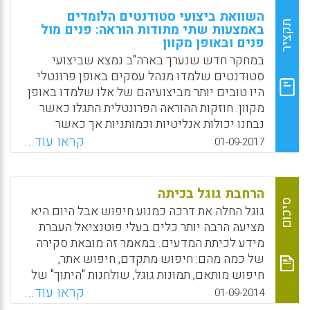
השוואת ביצועי סטודנטים הלומדים
תקציר
באמצעות שתי מתודות הוראה: פנים מול
פנים ובאופן מקוון
במחקר חדש שנערך בארה"ב נמצא שביצועי
סטודנטים שלמדו מנהל עסקים באופן פרונטלי
היו טובים יותר מביצועיהם של אלו שלמדו באופן
מקוון. חוזקות ההוראה הפרונטלית התגלו כאשר
נבחנו יכולות אנליטיות וכמותניות אך כאשר
נבחנה יכולת כתיבת טקסטים, נמצא יתרון בלמידה
קראו עוד...
01-09-2017
מקוונת. במהלך השנים האחרונות, מספר הקורסים
המקוונים המוצעים על ידי מכללות
ואוניברסיטאות גדל. אף איכות הקורסים השתפרה
הרחבת גוגל בכיתה
באופן משמעותי. אוניברסיטאות רבות מציעות
סיכום
גוגל החלה את דרכה כמנוע חיפוש אבל היום היא
תכניות מקוונות לתואר ראשון ושני ויש צורך לבחון
מציעה הרבה יותר כלים בעלי פוטנציאל העברת
האם הישגי הסטודנטים טובים יותר כאשר הם
מידע לכיתת המדעים. במאמר זה מובאת סקירה
לומדים באמצעות מתודת הוראה פרונטלית מאשר
של כמה מהם: חיפוש מתקדם, חיפוש אתר,
באופן מקוון.
חיפוש מותאם, תמונות גוגל, שולחנות "היתוך" של
גוגל והמגמות של גוגל (Ben Smith).
Facebook
Email
WhatsApp
X
קראו עוד...
01-09-2014